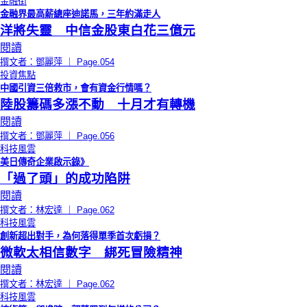
金融街
金融界最高薪總座迪諾馬，三年約滿走人
洋將失靈 中信金股東白花三億元
閱讀
撰文者：鄧麗萍 ｜ Page.054
投資焦點
中國引資三倍救市，會有資金行情嗎？
陸股籌碼多漲不動 十月才有轉機
閱讀
撰文者：鄧麗萍 ｜ Page.056
科技風雲
美日傳奇企業啟示錄》
「過了頭」的成功陷阱
閱讀
撰文者：林宏達 ｜ Page.062
科技風雲
創新超出對手，為何落得單季首次虧損？
微軟太相信數字 綁死冒險精神
閱讀
撰文者：林宏達 ｜ Page.062
科技風雲