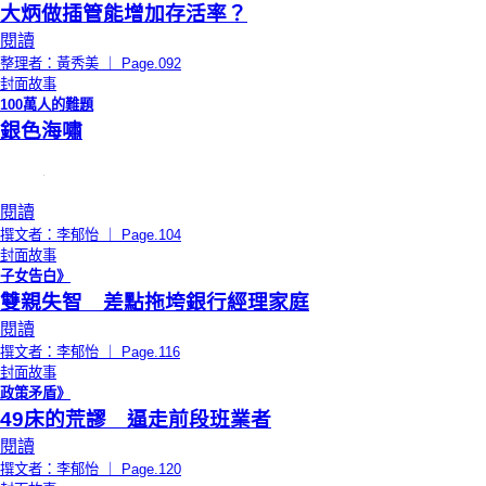
大炳做插管能增加存活率？
閱讀
整理者：黃秀美 ｜ Page.092
封面故事
100萬人的難題
銀色海嘯
閱讀
撰文者：李郁怡 ｜ Page.104
封面故事
子女告白》
雙親失智 差點拖垮銀行經理家庭
閱讀
撰文者：李郁怡 ｜ Page.116
封面故事
政策矛盾》
49床的荒謬 逼走前段班業者
閱讀
撰文者：李郁怡 ｜ Page.120