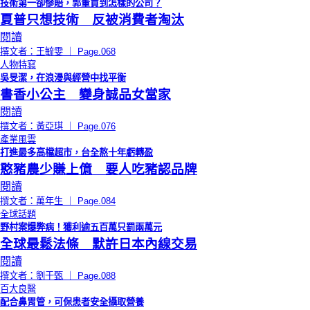
技術第一卻慘賠，郭董買到怎樣的公司？
夏普只想技術 反被消費者淘汰
閱讀
撰文者：王毓雯 ｜ Page.068
人物特寫
吳旻潔，在浪漫與經營中找平衡
書香小公主 變身誠品女當家
閱讀
撰文者：黃亞琪 ｜ Page.076
產業風雲
打進最多高檔超市，台全熬十年虧轉盈
憨豬農少賺上億 要人吃豬認品牌
閱讀
撰文者：萬年生 ｜ Page.084
全球話題
野村案爆弊病！獲利逾五百萬只罰兩萬元
全球最鬆法條 默許日本內線交易
閱讀
撰文者：劉于甄 ｜ Page.088
百大良醫
配合鼻胃管，可保患者安全攝取營養