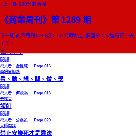
上一期
200%的商機
本期目錄
預覽文章
《商業周刊》第 1289 期
限時免費
編者的話
爸爸的新名字 2號
閱讀
下一期
商業周刊1290期：1家公司對上2個國家：宏達電回不去
撰文者：劉佩修 ｜ Page.014
了？
創辦人聊天室
找苦吃！
閱讀
撰文者：金惟純 ｜ Page.016
商場自慢塾
看、聽、想、問、做、學
閱讀
撰文者：何飛鵬 ｜ Page.018
去梯言
餖飣
閱讀
撰文者：公孫策 ｜ Page.020
大師開講
禁止安樂死才是違法