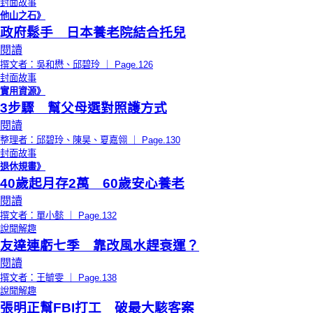
封面故事
他山之石》
政府鬆手 日本養老院結合托兒
閱讀
撰文者：吳和懋、邱碧玲 ｜ Page.126
封面故事
實用資源》
3步驟 幫父母選對照護方式
閱讀
整理者：邱碧玲、陳昊、夏嘉翎 ｜ Page.130
封面故事
退休規畫》
40歲起月存2萬 60歲安心養老
閱讀
撰文者：單小懿 ｜ Page.132
說聞解趣
友達連虧七季 靠改風水趕衰運？
閱讀
撰文者：王毓雯 ｜ Page.138
說聞解趣
張明正幫FBI打工 破最大駭客案