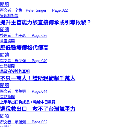
閱讀
撰文者：辛格 Peter Singer ｜ Page.022
管理相對論
提升主管能力該直接傳承或引導啟發？
閱讀
整理者：尤子彥 ｜ Page.026
童言識李
壓低醫療價格代價高
閱讀
撰文者：楊少強 ｜ Page.040
焦點新聞
馬政府沒說的真相
不只一萬人！證所稅衝擊千萬人
閱讀
撰文者：吳美慧 ｜ Page.044
焦點新聞
上半年出口負成長，輸給中日星韓
退稅救出口 救不了台灣競爭力
閱讀
撰文者：蕭勝鴻 ｜ Page.052