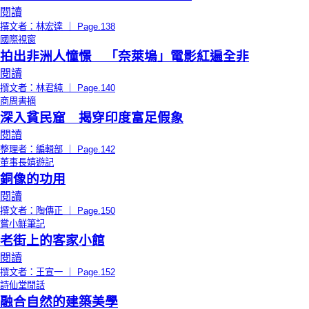
閱讀
撰文者：林宏達 ｜ Page.138
國際視窗
拍出非洲人憧憬 「奈萊塢」電影紅遍全非
閱讀
撰文者：林君純 ｜ Page.140
商周書摘
深入貧民窟 揭穿印度富足假象
閱讀
整理者：編輯部 ｜ Page.142
董事長嬉遊記
銅像的功用
閱讀
撰文者：陶傳正 ｜ Page.150
嘗小鮮筆記
老街上的客家小館
閱讀
撰文者：王宣一 ｜ Page.152
詩仙堂閒話
融合自然的建築美學