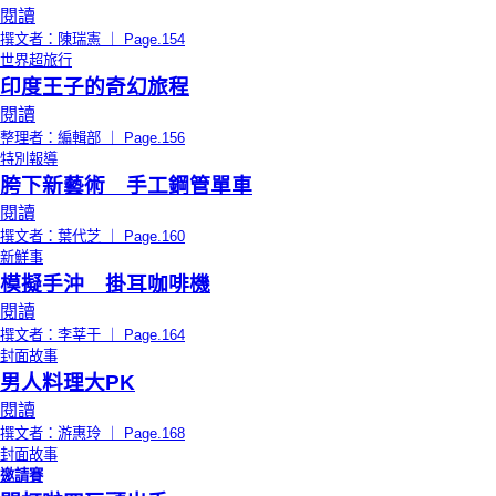
閱讀
撰文者：陳瑞憲 ｜ Page.154
世界超旅行
印度王子的奇幻旅程
閱讀
整理者：編輯部 ｜ Page.156
特別報導
胯下新藝術 手工鋼管單車
閱讀
撰文者：葉代芝 ｜ Page.160
新鮮事
模擬手沖 掛耳咖啡機
閱讀
撰文者：李莘于 ｜ Page.164
封面故事
男人料理大PK
閱讀
撰文者：游惠玲 ｜ Page.168
封面故事
邀請賽