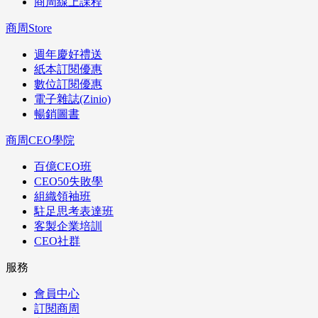
商周線上課程
商周Store
週年慶好禮送
紙本訂閱優惠
數位訂閱優惠
電子雜誌(Zinio)
暢銷圖書
商周CEO學院
百億CEO班
CEO50失敗學
組織領袖班
駐足思考表達班
客製企業培訓
CEO社群
服務
會員中心
訂閱商周