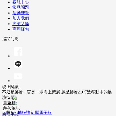
客服中心
常見問題
活動總覽
加入我們
序號兌換
商周紅包
追蹤商周
現正閱讀
不只是郵輪，更是一場海上策展 麗星郵輪2.0打造移動中的展
演空間
畫重點
段落筆記
下載App抽好禮
訂閱電子報
新增筆記