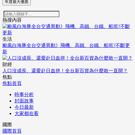
年度最大優惠
熱搜內容
生活
颱風白海豚全台交通異動》飛機、高鐵、台鐵、船班?不斷更
新
財經
人口沒成長、還愛赴日血拼！全台新百貨為什麼敢一直開？
焦點
焦點首頁
時事分析
封面故事
今日最新
大家都在看
國際
國際首頁