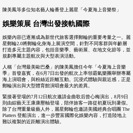
陳美鳳等多位知名藝人輪番登上麗星「今夏海上音樂祭」
娛樂策展 台灣出發接軌國際
娛樂內容已逐漸成為新世代旅客選擇郵輪的重要考量之一。麗
星郵輪2.0將郵輪化身海上展演空間，針對不同客群與年齡層
打造多元主題內容，包括音樂季、藝術展、在地文化節等，並
規劃專屬主題航次與大型表演活動。
人稱「台灣最美歐巴桑」的陳美鳳擔任今年「今夏海上音樂
季」首發嘉賓，在6月7日出發的航次上率領霸氣樂團舉辦專屬
海上演唱會，與粉絲近距離互動。沉浸式體驗與親近感，正是
郵輪演出與大型體育館演唱會最大的差異。
緊接著登場的7月12日航次邀請金曲歌后曾心梅演出，8月9日
則由綜藝天王康康壓軸登場，陪伴旅客一路從初夏玩到暑假。
除了台灣重量級藝人外，麗星郵輪也邀請美國經典合唱團 The
Platters 登船演出，進一步豐富國際化娛樂內容，打造陸地上
難以複製的近距離演出體驗。