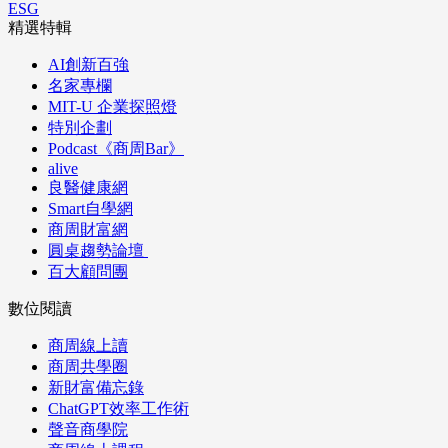
ESG
精選特輯
AI創新百強
名家專欄
MIT-U 企業探照燈
特別企劃
Podcast《商周Bar》
alive
良醫健康網
Smart自學網
商周財富網
圓桌趨勢論壇
百大顧問團
數位閱讀
商周線上讀
商周共學圈
新財富備忘錄
ChatGPT效率工作術
聲音商學院