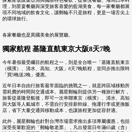
探索星號匯集亞洲與國際特色餐飲，從泰悅餐廳、海馬日本料
理，到星宴餐廳與深受旅客喜愛的藍湖美食，每一家餐廳都展
現不同地域的飲食文化，讓郵輪不只是旅程，更是一場舌尖上
的環球旅行。
各家餐廳也是異國美食的展覽廳。
獨家航程 基隆直航東京大阪8天7晚
今年暑假最受矚目的航程之一，則是全台唯一「基隆直航東京
（橫濱）、清水、高知、大阪」8天7晚航程，並同步推出限時
「買5晚送2晚」優惠。
近年日本自由行旅客最常面臨的挑戰之一，就是跨區域移動所
需耗費的時間與交通成本。麗星郵輪則提供另一種旅行解方，
旅客從基隆登船後，即可一次串聯東京（橫濱）、清水、高知
與大阪等人氣城市，不需自行安排新幹線、拖運行李或更換飯
店，省下大量交通與移動成本，也讓旅程更加從容舒適。
此外，麗星郵輪也針對台灣市場需求推出多項專屬優惠，包括
深受長輩歡迎的「郵輪敬老票」，凡出發當日年滿65歲（含）