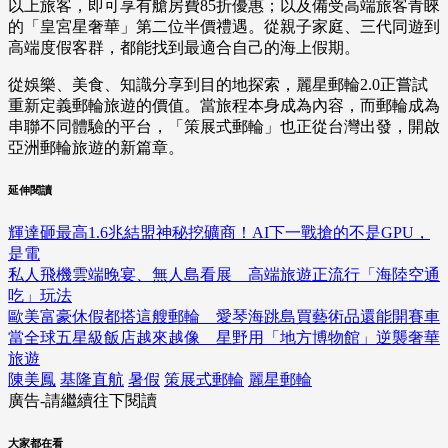
以上旅客，即可享有艙房費85折優惠；以及備受高端旅客青睞
的「皇宮星奢華」第二位半價禮遇。從親子家庭、三代同遊到
高端度假客群，都能找到最適合自己的海上假期。
從娛樂、美食、知識分享到目的地探索，麗星郵輪2.0正嘗試
重新定義郵輪旅遊的價值。當旅程本身成為內容，而郵輪成為
串聯不同體驗的平台，「策展式郵輪」也正從台灣出發，開啟
亞洲郵輪旅遊的新篇章。
延伸閱讀
輝達砸最高1.6兆結盟神秘挖礦商！AI下一戰搶的不是GPU，
是電
私人飛機雲端晚宴、無人島看展 高端旅遊正流行「海陸空通
吃」玩法
歐美富豪休假都搭這艘郵輪 愛琴海跳島買藝術品還能開賽車
當全球五星級飯店越來越像 星野用「地方博物館」逆襲奢華
旅遊
陳美鳳
基隆直航
暑假
策展式郵輪
麗星郵輪
廣告-請繼續往下閱讀
大家都在看