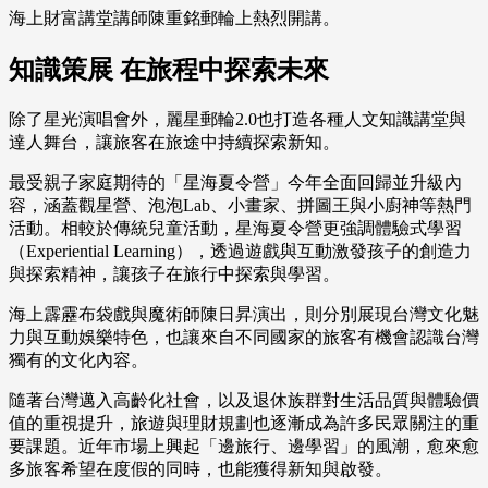
海上財富講堂講師陳重銘郵輪上熱烈開講。
知識策展 在旅程中探索未來
除了星光演唱會外，麗星郵輪2.0也打造各種人文知識講堂與
達人舞台，讓旅客在旅途中持續探索新知。
最受親子家庭期待的「星海夏令營」今年全面回歸並升級內
容，涵蓋觀星營、泡泡Lab、小畫家、拼圖王與小廚神等熱門
活動。相較於傳統兒童活動，星海夏令營更強調體驗式學習
（Experiential Learning），透過遊戲與互動激發孩子的創造力
與探索精神，讓孩子在旅行中探索與學習。
海上霹靂布袋戲與魔術師陳日昇演出，則分別展現台灣文化魅
力與互動娛樂特色，也讓來自不同國家的旅客有機會認識台灣
獨有的文化內容。
隨著台灣邁入高齡化社會，以及退休族群對生活品質與體驗價
值的重視提升，旅遊與理財規劃也逐漸成為許多民眾關注的重
要課題。近年市場上興起「邊旅行、邊學習」的風潮，愈來愈
多旅客希望在度假的同時，也能獲得新知與啟發。