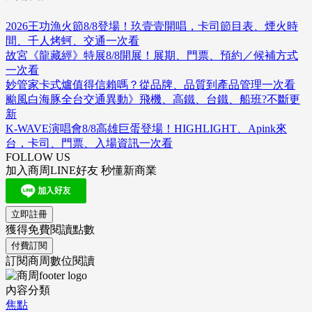
2026王功漁火節8/8登場！玖壹壹開唱，卡司節目表、煙火時
間、千人烤蚵、交通一次看
故宮《龍藏經》特展8/8開展！展期、門票、預約／候補方式
一次看
妙管家卡式爐值得信賴嗎？從品牌、品質到產品管理一次看
颱風白海豚全台交通異動》飛機、高鐵、台鐵、船班?不斷更
新
K-WAVE演唱會8/8高雄巨蛋登場！HIGHLIGHT、Apink來
台，卡司、門票、入場資訊一次看
FOLLOW US
加入商周LINE好友 秒懂新商業
立即註冊
獲得免費閱讀點數
付費訂閱
訂閱商周數位閱讀
內容分類
焦點