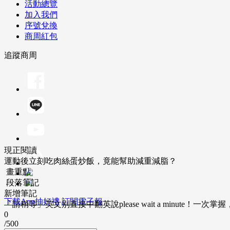
活動總覽
加入我們
序號兌換
商周紅包
追蹤商周
現正閱讀
運動後立刻吃肉絲蛋炒飯，竟能幫助減重減脂？
畫重點
段落筆記
新增筆記
下載App抽好禮
訂閱電子報
「請稍等」英文別直接中翻英說please wait a minute！一
0
/500