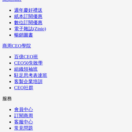
週年慶好禮送
紙本訂閱優惠
數位訂閱優惠
電子雜誌(Zinio)
暢銷圖書
商周CEO學院
百億CEO班
CEO50失敗學
組織領袖班
駐足思考表達班
客製企業培訓
CEO社群
服務
會員中心
訂閱商周
客服中心
常見問題