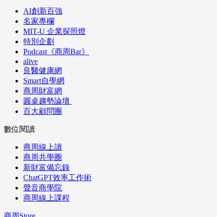
AI創新百強
名家專欄
MIT-U 企業探照燈
特別企劃
Podcast《商周Bar》
alive
良醫健康網
Smart自學網
商周財富網
圓桌趨勢論壇
百大顧問團
數位閱讀
商周線上讀
商周共學圈
新財富備忘錄
ChatGPT效率工作術
聲音商學院
商周線上課程
商周Store