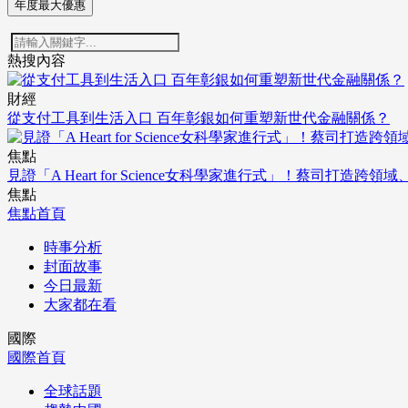
年度最大優惠
熱搜內容
財經
從支付工具到生活入口 百年彰銀如何重塑新世代金融關係？
焦點
見證「A Heart for Science女科學家進行式」！蔡司打
焦點
焦點首頁
時事分析
封面故事
今日最新
大家都在看
國際
國際首頁
全球話題