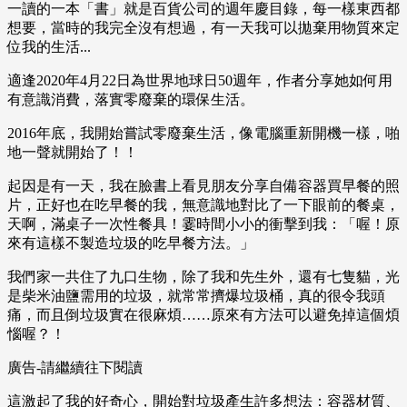
一讀的一本「書」就是百貨公司的週年慶目錄，每一樣東西都
想要，當時的我完全沒有想過，有一天我可以拋棄用物質來定
位我的生活...
適逢2020年4月22日為世界地球日50週年，作者分享她如何用
有意識消費，落實零廢棄的環保生活。
2016年底，我開始嘗試零廢棄生活，像電腦重新開機一樣，啪
地一聲就開始了！！
起因是有一天，我在臉書上看見朋友分享自備容器買早餐的照
片，正好也在吃早餐的我，無意識地對比了一下眼前的餐桌，
天啊，滿桌子一次性餐具！霎時間小小的衝擊到我：「喔！原
來有這樣不製造垃圾的吃早餐方法。」
我們家一共住了九口生物，除了我和先生外，還有七隻貓，光
是柴米油鹽需用的垃圾，就常常擠爆垃圾桶，真的很令我頭
痛，而且倒垃圾實在很麻煩……原來有方法可以避免掉這個煩
惱喔？！
廣告-請繼續往下閱讀
這激起了我的好奇心，開始對垃圾產生許多想法：容器材質、