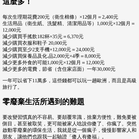
這麼多！
每次生理期花費200元（衛生棉條）×12個月＝2,400元
生活用品（衛生紙、洗髮精、清潔用品等）1,000元×12個月＝
12,000元
減少購買手搖飲182杯×35元＝6,370元
減少購買衣服和鞋子 20,000元
減少購買至少2支手機×12,000元＝24,000元
減少購買保養品及化.品2,000元×4季＝8,000元
減少更多外食的可能1,000元×12個月＝12,000元
減少更多的電費，節省（含住家店面）一年30,000元
一年可以省下11萬多，這些錢都可以玩一趟歐洲，而且是高級
旅行了。
零廢棄生活所遇到的難題
要改變習慣真的不容易。要顛覆常識，捨棄方便性，難免要被
側目，甚至被取笑，更可能被家人唸說你傻了、你瘋了。突然
啟動零廢棄的環保生活，我就是從一個瘋子，慢慢影響家人和
朋友，讓他們也跟我一起驗證「傻人有傻福」。