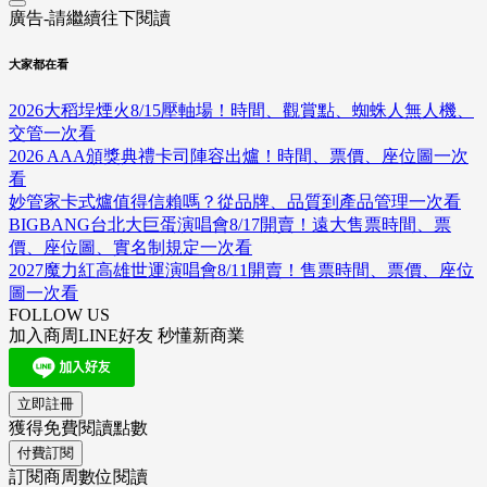
廣告-請繼續往下閱讀
大家都在看
2026大稻埕煙火8/15壓軸場！時間、觀賞點、蜘蛛人無人機、
交管一次看
2026 AAA頒獎典禮卡司陣容出爐！時間、票價、座位圖一次
看
妙管家卡式爐值得信賴嗎？從品牌、品質到產品管理一次看
BIGBANG台北大巨蛋演唱會8/17開賣！遠大售票時間、票
價、座位圖、實名制規定一次看
2027魔力紅高雄世運演唱會8/11開賣！售票時間、票價、座位
圖一次看
FOLLOW US
加入商周LINE好友 秒懂新商業
立即註冊
獲得免費閱讀點數
付費訂閱
訂閱商周數位閱讀