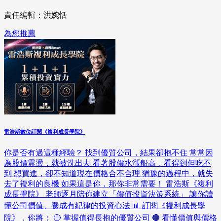
責任編輯：洪婉恬
為您推薦
雷浩斯數位訂閱《複利成長學院》
你是否有過這種經驗？ 找到優質公司，結果卻抱不住 常常因
為股價震盪，就被洗出去 看著股價水漲船高，看得到但吃不
到 想買進，卻不知道現在價格合不合理 猶豫的過程中，就失
去了複利的良機 如果這是你，那你非常需要！ 雷浩斯《複利
成長學院》 老師逐月陪你建立「價值投資決策系統」 讓你讀
懂公司價值、養成有紀律的投資心法 📊 訂閱《複利成長學
院》，你將： 🔴 掌握值得長抱的優質公司 🔴 看懂價值與價格