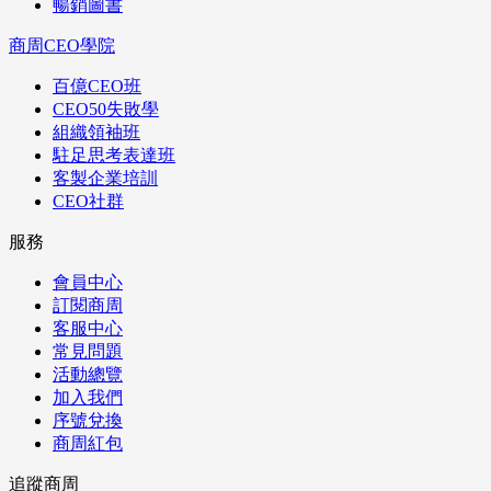
暢銷圖書
商周CEO學院
百億CEO班
CEO50失敗學
組織領袖班
駐足思考表達班
客製企業培訓
CEO社群
服務
會員中心
訂閱商周
客服中心
常見問題
活動總覽
加入我們
序號兌換
商周紅包
追蹤商周