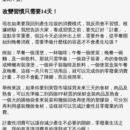
改變習慣只需要14天！
現在如果要我回到產生垃圾的消費模式，我反而會不習慣。根
據經驗，我想告訴大家，養成習慣之前，要先訂好「計畫」，
這點非常重要。假設今天必須外出上班，需要外食，從早餐開
始到晚餐消夜，需要準備什麼樣的容器才不會產生垃圾？
例如：早餐一個漢堡，一杯咖啡；午餐一個便當；晚餐一碗
麵，及一杯飲料。那就只需準備：一個袋子裝著，布的食物袋
或蜂蠟布裝漢堡，一個杯子裝咖啡及飲料，一個便當盒裝午餐
及晚餐。這樣一共只有三項用品，就可以完成你的零廢棄消費
計畫，不但不會亂了陣腳，而且很簡單。
舉例來說，如果你要到黃昏市場採買未來三天的食材，肉品及
熟食，可以先準備二到四個PP材質的保鮮盒裝肉品及熟食，
一個大的購物袋拿來裝菜和幾個回收再使用的塑膠袋，可分別
再利用盛裝幾個食材，這樣就可以完成計畫性且零廢棄的消
費。
計畫性消費可以讓你減少產生不必要的開銷，零廢棄生活之
後，我的有意識消費真的讓我省下不少喔！