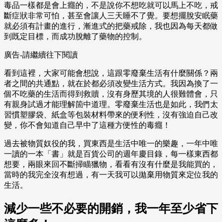
毒品一樣都是會上癮的，不是說你不想吃就可以馬上不吃，戒
斷症狀非常可怕，甚至會讓人三天睡不了覺。要想擺脫安眠藥
就必須有計畫的進行，漸進式的把藥戒除，我也因為每天都做
到既定目標，而成功脫離了藥物的控制。
廣告-請繼續往下閱讀
看到這裡，大家可能會想說，這跟零廢棄生活有什麼關係？兩
者之間的共通點，就在於都必須改變生活方式。我因為換了一
個不吃藥的生活而得到救贖，沒有身歷其境的人很難體會，只
有親身試過才能理解箇中道理。零廢棄生活也是如此，我們太
習慣塑膠袋、紙盒等包裝材料帶來的便利性，沒有強迫自己改
變，你不會知道自己早中了這種方便性的毒癮！
過去被物質奴役的我，買東西是生活中唯一的樂趣，一年中唯
一讀的一本「書」就是百貨公司的週年慶目錄，每一樣東西都
想要，兩眼來回不斷掃瞄獵物，看看有沒有什麼是我能買的，
當時的我完全沒有想過，有一天我可以拋棄用物質來定位我的
生活。
減少一些不必要的開銷，我一年至少省下