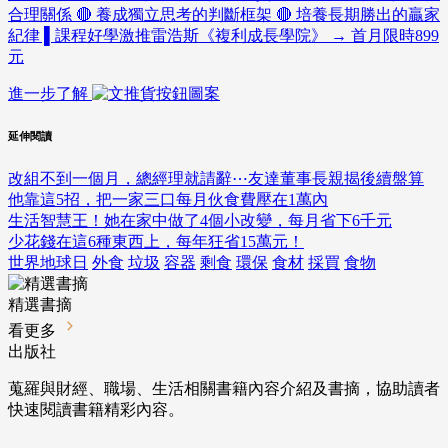
合理關係 🔴 養成獨立思考的判斷框架 🔴 培養長期勝出的贏家
紀律 ▌課程好學激推雷浩斯《複利成長學院》 → 首月限時899
元
進一步了解
延伸閱讀
改組不到一個月，總經理就請辭⋯友達董事長親揭後續盤算
他靠這5招，把一家三口每月伙食費壓在1萬內
生活智慧王！她在家中做了4個小改變，每月省下6千元
少花錢在這6種東西上，每年狂省15萬元！
世界地球日
外食
垃圾
容器
剩食
環保
食材
採買
食物
精選書摘
看更多
出版社
蒐羅與財經、職場、生活相關書籍內容介紹及書摘，協助讀者
快速閱讀書籍精彩內容。