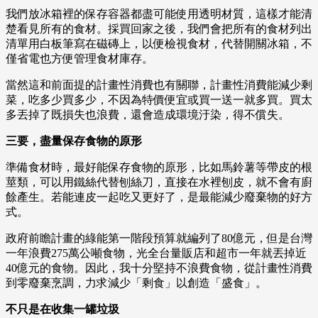
我們放冰箱裡的保存容器都盡可能使用透明材質，這樣才能清
楚看見所有的食材。採買回家之後，我們會把所有的食材列出
清單用白板筆寫在磁磚上，以便檢視食材，代替開關冰箱，不
僅省電也方便管理食材庫存。
當然這和前面提的計畫性消費也有關聯，計畫性消費能減少剩
菜，吃多少買多少，不因為特價便宜或買一送一就多買。買太
多丟掉了既損失也浪費，還會造成環境汙染，得不償失。
三要，盡量保存食物的原形
準備食材時，最好能保存食物的原形，比如馬鈴薯等帶皮的根
莖類，可以用鐵絲代替刨絲刀，直接在水裡刨皮，就不會有廚
餘產生。若能連皮一起吃又更好了，是最能減少廢棄物的好方
式。
政府前瞻計畫的綠能第一階段預算就編列了80億元，但是台灣
一年浪費275萬公噸食物，光全台量販店和超市一年就丟掉近
40億元的食物。因此，我十分堅持不浪費食物，從計畫性消費
到零廢棄烹調，力求減少「剩食」以創造「盛食」。
不只是在收集一罐垃圾