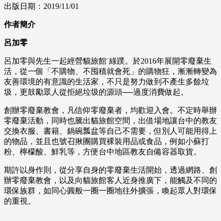
出版日期：2019/11/01
作者簡介
呂加零
呂加零與先生一起經營貓旅館˙綠蹼。於2016年展開零廢棄生
活，從一個「不購物、不囤積就會死」的購物狂，漸漸轉變為
友善環境的有意識的生活家，不只是努力做到不產生多餘垃
圾，更鼓勵眾人從拒絕垃圾的源頭──過度消費做起。
創辦零廢棄教會，凡信仰零廢棄者，均歡迎入會。不定時舉辦
零廢棄活動，同時也騰出貓旅館空間，出借場地讓台中的教友
交換衣服、書籍、鍋碗瓢盆等自己不需要，但別人可能用得上
的物品，並且也號召揪團購買裸裝用品或食品，例如小蘇打
粉、檸檬酸、鮮乳等，方便台中地區教友自備容器取貨。
期許以身作則，從分享自身的零廢棄生活開始，透過網路、創
辦零廢棄教會，以及向貓旅館客人近身推廣下，能觸及不同的
環保族群，如同心圓般一圈一圈地往外擴張，喚起眾人對環保
的重視。