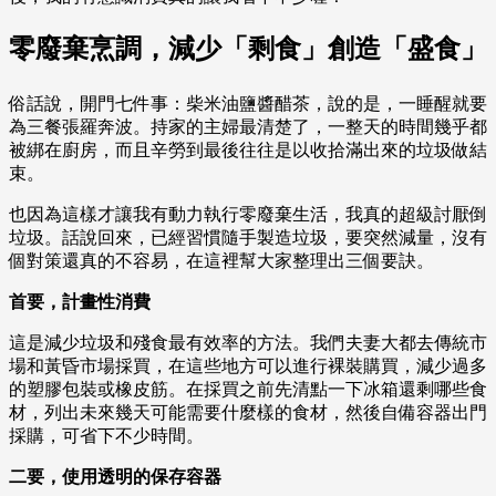
零廢棄烹調，減少「剩食」創造「盛食」
俗話說，開門七件事：柴米油鹽醬醋茶，說的是，一睡醒就要
為三餐張羅奔波。持家的主婦最清楚了，一整天的時間幾乎都
被綁在廚房，而且辛勞到最後往往是以收拾滿出來的垃圾做結
束。
也因為這樣才讓我有動力執行零廢棄生活，我真的超級討厭倒
垃圾。話說回來，已經習慣隨手製造垃圾，要突然減量，沒有
個對策還真的不容易，在這裡幫大家整理出三個要訣。
首要，計畫性消費
這是減少垃圾和殘食最有效率的方法。我們夫妻大都去傳統市
場和黃昏市場採買，在這些地方可以進行裸裝購買，減少過多
的塑膠包裝或橡皮筋。在採買之前先清點一下冰箱還剩哪些食
材，列出未來幾天可能需要什麼樣的食材，然後自備容器出門
採購，可省下不少時間。
二要，使用透明的保存容器