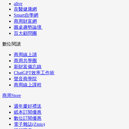
alive
良醫健康網
Smart自學網
商周財富網
圓桌趨勢論壇
百大顧問團
數位閱讀
商周線上讀
商周共學圈
新財富備忘錄
ChatGPT效率工作術
聲音商學院
商周線上課程
商周Store
週年慶好禮送
紙本訂閱優惠
數位訂閱優惠
電子雜誌(Zinio)