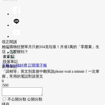
現正閱讀
她從購物狂變單月只創104克垃圾！月省1萬的「零廢棄」生
活，怎麼辦到？
畫重點
段落筆記
下載App抽好禮
訂閱電子報
新增筆記
「請稍等」英文別直接中翻英說please wait a minute！一次掌
握，常用的電話對談英文
0
/500
不公開分類
公開分類
儲存