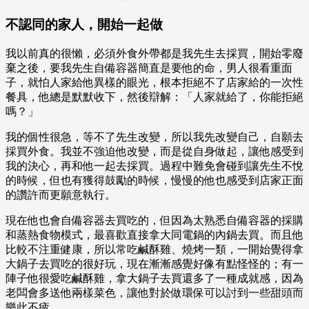
不認同的家人，開始一起做
我以前真的很懶，必須外食外帶都是我先生去採買，開始零廢
棄之後，要我先生自備容器簡直是要他的命，男人很看重面
子，就怕人家給他異樣的眼光，根本拒絕不了店家給的一次性
餐具，他總是默默收下，然後辯解：「人家就給了，你能拒絕
嗎？」
我的個性很急，等不了先生改變，所以我先改變自己，自願去
採買外食。我並不強迫他改變，而是從自身做起，讓他感受到
我的決心，再和他一起去採買。過程中難免會碰到讓先生不悅
的時候，但也有獲得鼓勵的時候，慢慢的他也感受到店家正面
的讚許而更願意執行。
現在他也會自備容器去買吃的，但因為太熟悉自備容器的採購
和蒸熱食物模式，最喜歡直接拿大同電鍋的內鍋去買。而且他
比較不注重健康，所以常吃鹹酥雞、燒烤一類，一開始覺得拿
大鍋子去買吃的很好玩，現在漸漸感覺好像有點怪怪的；有一
陣子他很愛吃鹹酥雞，拿大鍋子去買還多了一種成就感，因為
老闆會多送他兩樣菜色，讓他對於做環保可以討到一些甜頭而
樂此不疲。