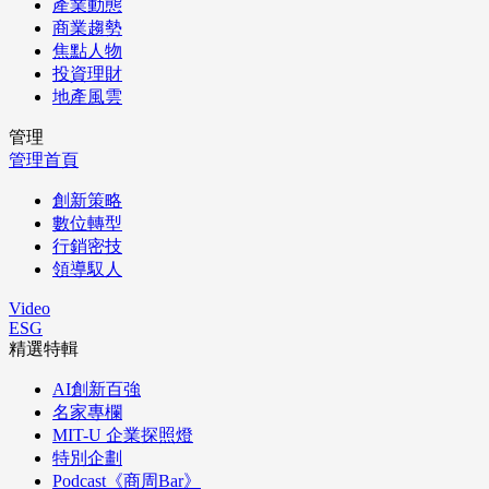
產業動態
商業趨勢
焦點人物
投資理財
地產風雲
管理
管理首頁
創新策略
數位轉型
行銷密技
領導馭人
Video
ESG
精選特輯
AI創新百強
名家專欄
MIT-U 企業探照燈
特別企劃
Podcast《商周Bar》