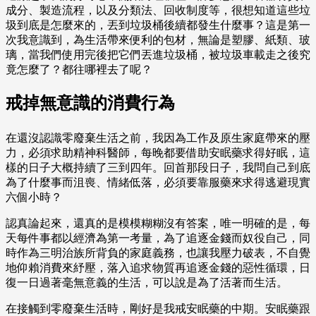
成分、製造流程，以及分類法、回收制度等，很想知道這些垃
圾到底是怎麼來的，丟到垃圾桶後續都發生什麼事？這是第一
次我意識到，為生活帶來便利的包材，無論是塑膠、紙類、玻
璃，當我們使用完後把它們丟進垃圾桶，被垃圾車載走之後究
竟怎麼了？都往哪裡去了呢？
戒掉無意識的消費行為
在還沒認識零廢棄生活之前，我因為工作及原生家庭帶來的壓
力，必須求助精神科醫師，每晚都要借助安眠藥求得好眠，這
樣的日子大概持續了三到四年。回首那段日子，我問自己到底
為了什麼事而沮喪、情緒低落，必須要靠服藥來求得逃避現實
六個小時？
認真論起來，還真的是模模糊糊沒有答案，唯一明確的是，每
天每件事都以經濟為第一考量，為了追逐金錢而奴役自己，同
時作為三明治族所背負的家庭義務，也讓我壓力破表，不自覺
地仰賴消費來紓壓，落入追求物質再追逐金錢的惡性循環，日
復一日過著毫無意義的生活，可以說是為了活著而生活。
在接觸到零廢棄生活時，剛好是我戒安眠藥的中期。安眠藥跟