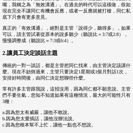
嘴，我稱之為「無效溝通」。在過去的時代可以這樣做，假如
現在完全不讓同仁有機會反應，或者一反應就被打槍，同仁私
底下只會有更多意見。
真正的「有效溝通」，絕對是主管「說得少，聽得多」，如果
可以，請主管試著從原本的說多聽少（聽說比＝3:7或2:8），
慢慢調整成（聽說比＝7:3或6:4）。
2.讓員工決定談話主題
傳統的一對一談話，都是主管把同仁找來，由主管決定該講什
麼。現在不妨倒過來，主管只要決定1星期或1個月對話1次，
安排好時間後，由同仁決定想聊些什麼。
常有許多主管跟我說，這招沒用，因為同仁都不願意說。主管
們不要生氣，您知不知道如果有這種情況，最大的可能性只有
3種：
a.因為您太有威嚴，讓他不敢說。
b.因為您太愛插話，讓他沒辦法說。
c.因為您根本幫不上忙，讓他一點也不想說。