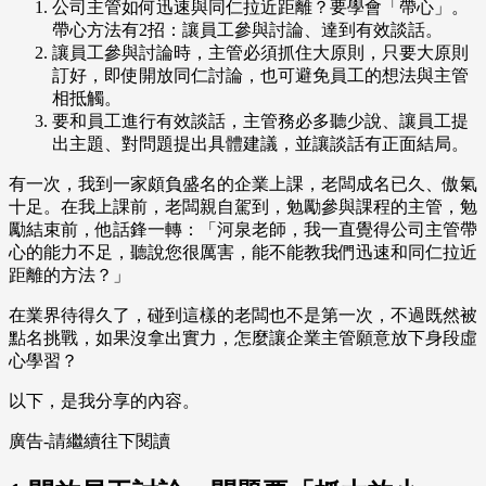
公司主管如何迅速與同仁拉近距離？要學會「帶心」。
帶心方法有2招：讓員工參與討論、達到有效談話。
讓員工參與討論時，主管必須抓住大原則，只要大原則
訂好，即使開放同仁討論，也可避免員工的想法與主管
相抵觸。
要和員工進行有效談話，主管務必多聽少說、讓員工提
出主題、對問題提出具體建議，並讓談話有正面結局。
有一次，我到一家頗負盛名的企業上課，老闆成名已久、傲氣
十足。在我上課前，老闆親自駕到，勉勵參與課程的主管，勉
勵結束前，他話鋒一轉：「河泉老師，我一直覺得公司主管帶
心的能力不足，聽說您很厲害，能不能教我們迅速和同仁拉近
距離的方法？」
在業界待得久了，碰到這樣的老闆也不是第一次，不過既然被
點名挑戰，如果沒拿出實力，怎麼讓企業主管願意放下身段虛
心學習？
以下，是我分享的內容。
廣告-請繼續往下閱讀