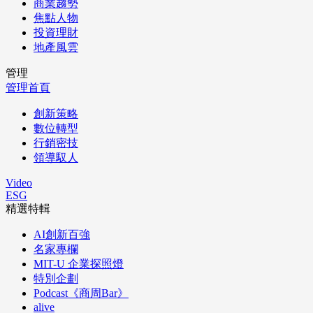
商業趨勢
焦點人物
投資理財
地產風雲
管理
管理首頁
創新策略
數位轉型
行銷密技
領導馭人
Video
ESG
精選特輯
AI創新百強
名家專欄
MIT-U 企業探照燈
特別企劃
Podcast《商周Bar》
alive