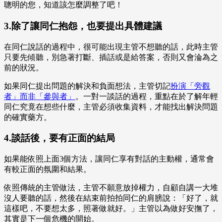
聰明的您，知道該怎麼調整了吧！
3.除了讓同仁抱怨，也要提出具體建議
在同仁說話的過程中，很可能出現主管不想聽的話，此時主管
只要先傾聽，別急著打斷、插話或是給答案，否則又會淪為之
前的狀況。
如果同仁提出問題的解決和負面想法，主管切記
扮演「旁觀
者」而非「參與者」
。一對一談話的過程，重點在於了解年輕
同仁究竟在想些什麼，主管必須收集資料，才能找出解決問題
的確實藥方。
4.談話後，要有正面的結局
如果能依照上面3個方法，讓同仁享有對話的主動權，通常會
有較正面的氛圍和結果。
依照傳統的主管做法，主管不願意放掉權力，自顧自講一大堆
沒人要聽的話，然後在結束前拍拍同仁的肩膀說：「好了，就
這樣吧，不要想太多，照著做就好。」主管以為做好安撫了，
其實是下一個危機的開始。