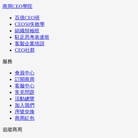
商周CEO學院
百億CEO班
CEO50失敗學
組織領袖班
駐足思考表達班
客製企業培訓
CEO社群
服務
會員中心
訂閱商周
客服中心
常見問題
活動總覽
加入我們
序號兌換
商周紅包
追蹤商周