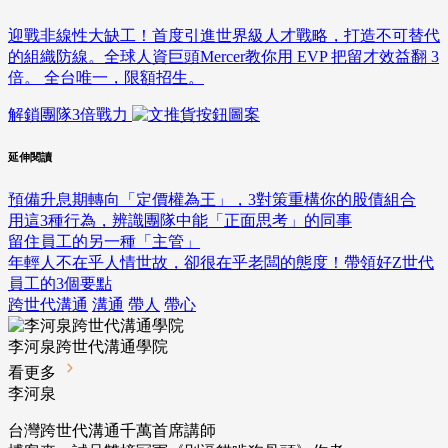
迎戰非線性大缺工！首度引進世界級人才戰略，打造不可替代
的組織防線。全球人資巨頭Mercer教你用 EVP 把留才效益翻 3
倍。 全台唯一，限額招生。
解鎖團隊3倍戰力
延伸閱讀
預備升息期轉向「定價權為王」，3對策重構你的股債組合
用這3種行為，辨識團隊中能「正面思考」的同事
留住員工的另一種「主管」
年輕人不在乎人情世故，卻很在乎老闆的態度！帶領好Z世代
員工的3個要點
跨世代溝通
溝通
帶人
帶心
李河泉跨世代溝通學院
看更多
李河泉
台灣跨世代溝通千萬首席講師