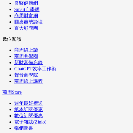
良醫健康網
Smart自學網
商周財富網
圓桌趨勢論壇
百大顧問團
數位閱讀
商周線上讀
商周共學圈
新財富備忘錄
ChatGPT效率工作術
聲音商學院
商周線上課程
商周Store
週年慶好禮送
紙本訂閱優惠
數位訂閱優惠
電子雜誌(Zinio)
暢銷圖書