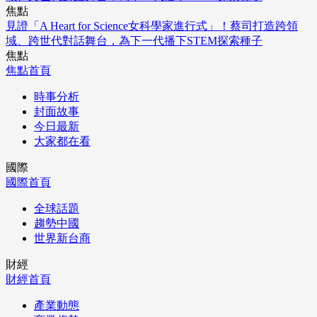
焦點
見證「A Heart for Science女科學家進行式」！蔡司打造跨領
域、跨世代對話舞台，為下一代播下STEM探索種子
焦點
焦點首頁
時事分析
封面故事
今日最新
大家都在看
國際
國際首頁
全球話題
趨勢中國
世界新台商
財經
財經首頁
產業動態