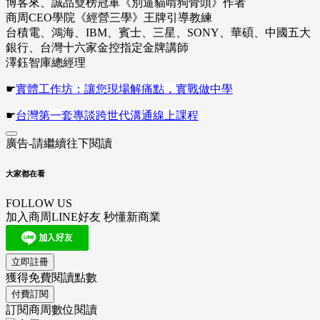
博客來、誠品雙榜冠軍《別逼貓啃狗骨頭》作者
商周CEO學院《經營三學》王牌引導教練
台積電、鴻海、IBM、賓士、三星、SONY、華碩、中國五大
銀行、台灣十六家金控指定金牌講師
澤鈺智庫總經理
☛
實體工作坊：讓您現場解痛點，實戰做中學
☛
台灣第一套專談跨世代溝通線上課程
廣告-請繼續往下閱讀
大家都在看
FOLLOW US
加入商周LINE好友 秒懂新商業
立即註冊
獲得免費閱讀點數
付費訂閱
訂閱商周數位閱讀