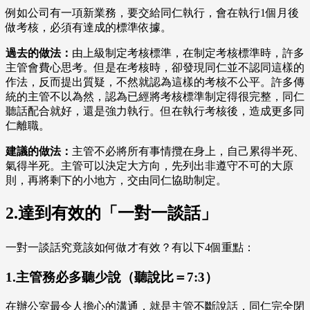
例如公司有一項新業務，要交給同仁執行，會在執行1個月後
做考核，必須有達成的標準依據。
過去的做法：
由上級制定考核標準，在制定考核標準時，許多
主管會費心思考。但是在考核時，卻發現同仁並不認同這樣的
作法，反而提出質疑，不然就認為這樣的考核不公平。許多傳
統的主管不以為然，認為已經將考核標準制定得很完整，同仁
聽話配合就好，還是強力執行。但在執行考核後，造成更多同
仁離職。
建議的做法：
主管不必將所有事情攬在身上，自己累得半死、
氣得半死。主管可以決定大方向，先列出非遵守不可的大原
則，再將剩下的小地方，交由同仁協助制定。
2.達到有效的「一對一談話」
一對一談話究竟該如何做才有效？有以下4個重點：
1.主管務必多聽少說（聽說比＝7:3）
在辦公室最令人擔心的溝通，就是主管不斷說話，同仁完全閉