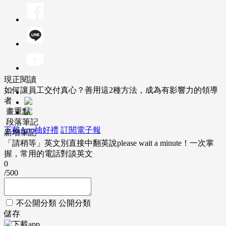
現正閱讀
如何讓員工交付真心？善用這2種方法，成為有影響力的領導
者
畫重點
段落筆記
下載App抽好禮
訂閱電子報
新增筆記
「請稍等」英文別直接中翻英說please wait a minute！一次掌
握，常用的電話對談英文
0
/500
不公開分類
公開分類
儲存