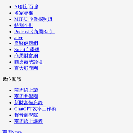
AI創新百強
名家專欄
MIT-U 企業探照燈
特別企劃
Podcast《商周Bar》
alive
良醫健康網
Smart自學網
商周財富網
圓桌趨勢論壇
百大顧問團
數位閱讀
商周線上讀
商周共學圈
新財富備忘錄
ChatGPT效率工作術
聲音商學院
商周線上課程
商周Store