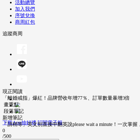
活動總覽
加入我們
序號兌換
商周紅包
追蹤商周
現正閱讀
「離婚戒指」爆紅！品牌營收年增77％、訂單數量暴增3倍
畫重點
段落筆記
新增筆記
下載App抽好禮
訂閱電子報
「請稍等」英文別直接中翻英說please wait a minute！一
0
/500