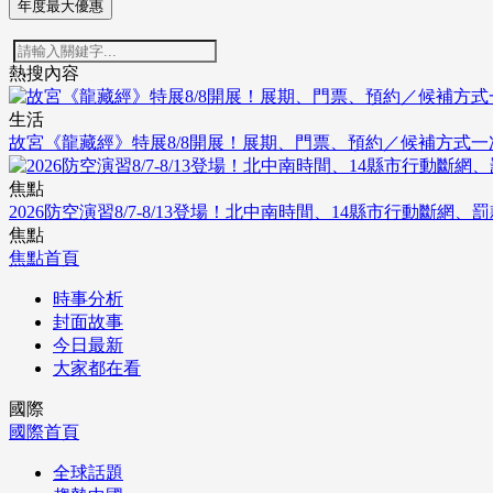
年度最大優惠
熱搜內容
生活
故宮《龍藏經》特展8/8開展！展期、門票、預約／候補方式一
焦點
2026防空演習8/7-8/13登場！北中南時間、14縣市行動斷網、
焦點
焦點首頁
時事分析
封面故事
今日最新
大家都在看
國際
國際首頁
全球話題