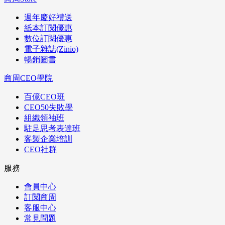
週年慶好禮送
紙本訂閱優惠
數位訂閱優惠
電子雜誌(Zinio)
暢銷圖書
商周CEO學院
百億CEO班
CEO50失敗學
組織領袖班
駐足思考表達班
客製企業培訓
CEO社群
服務
會員中心
訂閱商周
客服中心
常見問題