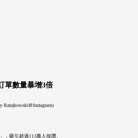
訂單數量暴增3倍
owski＠Instagram)
指」，吸引超過113萬人按讚。