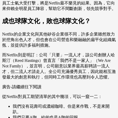
員工士氣大受打擊，將是Netflix最不樂見的結果。因為，它向
來仰賴全明星員工陣容，幫助它不間斷創新，領先競爭對手。
成也球隊文化，敗也球隊文化？
Netflix的企業文化與其他矽谷企業很不同，許多企業雖然致力
於挖角出色人才，但也會在公司營造和樂融融的扁平化組織氣
氛，並提供許多福利措施。
而Netflix則是明訂：公司「只要」一流人才，該公司創辦人哈
斯汀（Reed Hastings）曾直言「我們不是一家人」（We Are
Not Family），並言明，公司願意以業界最高薪聘請一流人
才，但二流人才請走人。全公司充滿優秀員工，因此能相互激
發最大的創意和執行，但同時工作環境也高壓到令人恐懼。
廣告-請繼續往下閱讀
從Netflix對員工期望清單的其中幾項，可以一窺一二：
我們沒有花壽司或濃縮咖啡。你是來作戰，不是來開
趴。
我們只要A咖，給的也是A咖的回報。