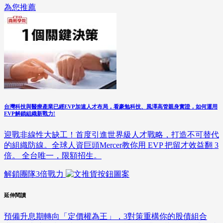
為您推薦
台灣科技與醫療產業已經EVP加速人才布局，看豪勉科技、風澤高管親身實證，如何運用
EVP解鎖組織新戰力!
迎戰非線性大缺工！首度引進世界級人才戰略，打造不可替代
的組織防線。全球人資巨頭Mercer教你用 EVP 把留才效益翻 3
倍。 全台唯一，限額招生。
解鎖團隊3倍戰力
延伸閱讀
預備升息期轉向「定價權為王」，3對策重構你的股債組合