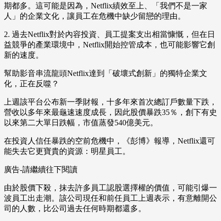
期都多。這可能是因為，Netflix績效至上、「我們不是一家
人」的企業文化，讓員工在危機中缺少留戀的理由。
2. 過去Netflix對於內容投資、員工提案支出相當慷慨，但在日
益競爭的產業環境中，Netflix開始控管成本，也可能影響它創
新的速度。
幫助影音串流龍頭Netflix達到「破壞式創新」的獨特企業文
化，正在反噬？
上週該平台公布新一季財報，十多年來首次總訂戶數量下跌，
營收以多年來最龜速速度成長，因此股價暴跌35％，創下有史
以來第二大單日跌幅，市值蒸發540億美元。
在投資人信任暴跌的空前危機中，《彭博》報導，Netflix還可
能失去它更寶貴的資源：明星員工。
廣告-請繼續往下閱讀
由於股價下殺，抹去許多員工認股選擇權的價值，可能引爆一
波員工出走潮。該公司現任和前任員工上週表示，有意離開公
司的人數，比公司過去任何時期都還多。