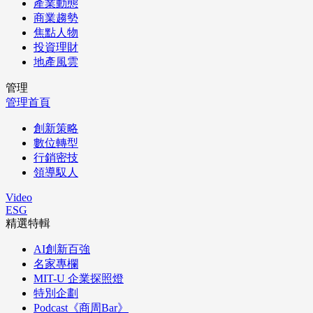
產業動態
商業趨勢
焦點人物
投資理財
地產風雲
管理
管理首頁
創新策略
數位轉型
行銷密技
領導馭人
Video
ESG
精選特輯
AI創新百強
名家專欄
MIT-U 企業探照燈
特別企劃
Podcast《商周Bar》