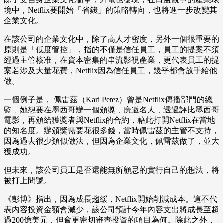
境中，Netflix要開始「省錢」的策略轉向，也將進一步改變其
企業文化。
在該公司的企業文化中，除了高人才密度，另外一個很重要的
原則是「低度管控」，指的不僅是信任員工，員工的提案不須
經過主管核准，在資本密集的串流影視產業，更代表員工的提
案若涉及大量花費，Netflix因為信任員工，幾乎都會放手給他
做。
一個例子是， 佩雷茲（Kari Perez）曾是Netflix傳播部門的總
監，她想要在墨西哥辦一個頒獎，廣邀名人，透過評比墨西哥
電影，再頒給獲獎者與Netflix的合約，藉此打開Netflix在當地
的知名度。辦頒獎需要花很多錢，當時佩雷茲的主管不支持，
因為過去很少類似做法，但因為企業文化，佩雷茲做了，並大
獲成功。
但未來，該公司員工是否還能無所顧忌的實行自己的想法，將
被打上問號。
《彭博》指出，因為成長趨緩，Netflix開始削減成本。這不代
表內容投資金額會減少，該公司預計今年內容支出將成長至超
過200億美元，但會更密切審查投資的項目為何。除此之外，