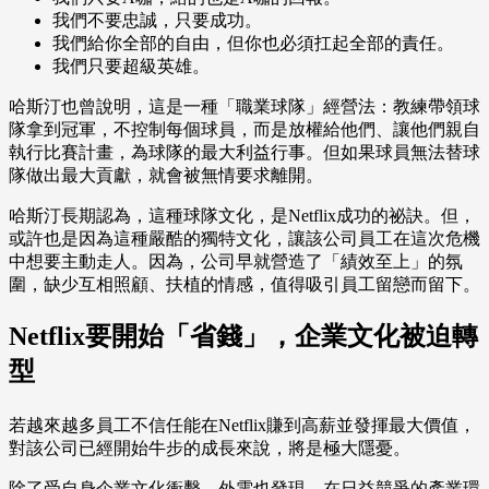
我們不要忠誠，只要成功。
我們給你全部的自由，但你也必須扛起全部的責任。
我們只要超級英雄。
哈斯汀也曾說明，這是一種「職業球隊」經營法：教練帶領球
隊拿到冠軍，不控制每個球員，而是放權給他們、讓他們親自
執行比賽計畫，為球隊的最大利益行事。但如果球員無法替球
隊做出最大貢獻，就會被無情要求離開。
哈斯汀長期認為，這種球隊文化，是Netflix成功的祕訣。但，
或許也是因為這種嚴酷的獨特文化，讓該公司員工在這次危機
中想要主動走人。因為，公司早就營造了「績效至上」的氛
圍，缺少互相照顧、扶植的情感，值得吸引員工留戀而留下。
Netflix要開始「省錢」，企業文化被迫轉
型
若越來越多員工不信任能在Netflix賺到高薪並發揮最大價值，
對該公司已經開始牛步的成長來說，將是極大隱憂。
除了受自身企業文化衝擊，外電也發現，在日益競爭的產業環