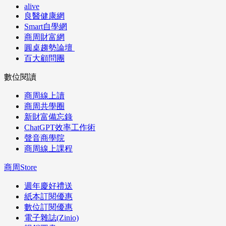
alive
良醫健康網
Smart自學網
商周財富網
圓桌趨勢論壇
百大顧問團
數位閱讀
商周線上讀
商周共學圈
新財富備忘錄
ChatGPT效率工作術
聲音商學院
商周線上課程
商周Store
週年慶好禮送
紙本訂閱優惠
數位訂閱優惠
電子雜誌(Zinio)