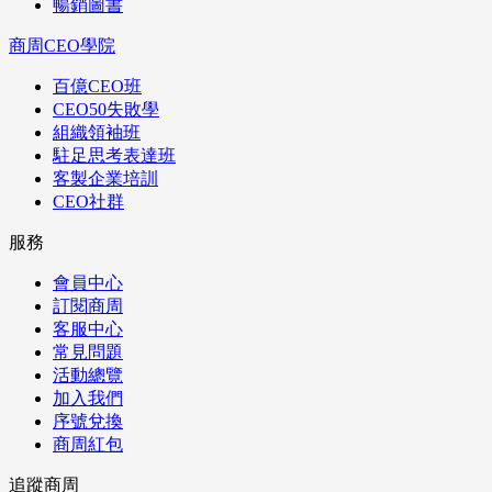
暢銷圖書
商周CEO學院
百億CEO班
CEO50失敗學
組織領袖班
駐足思考表達班
客製企業培訓
CEO社群
服務
會員中心
訂閱商周
客服中心
常見問題
活動總覽
加入我們
序號兌換
商周紅包
追蹤商周