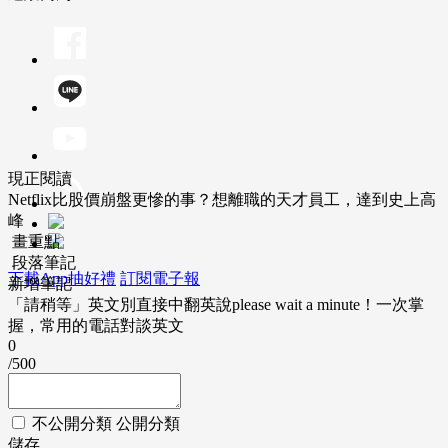
現正閱讀
Netflix比股價崩盤更慘的事？想離職的天才員工，達到史上高
峰
畫重點
段落筆記
下載App抽好禮
訂閱電子報
新增筆記
「請稍等」英文別直接中翻英說please wait a minute！一次掌
握，常用的電話對談英文
0
/500
不公開分類
公開分類
儲存