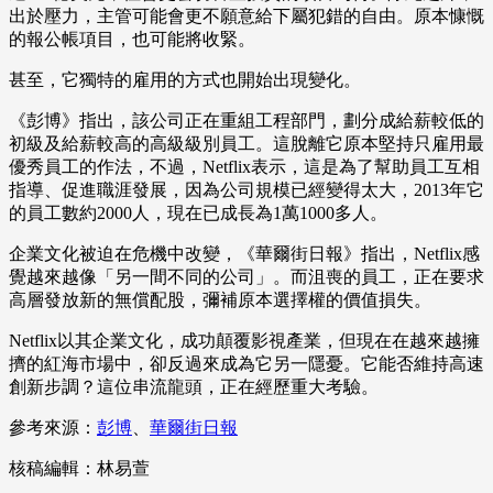
出於壓力，主管可能會更不願意給下屬犯錯的自由。原本慷慨
的報公帳項目，也可能將收緊。
甚至，它獨特的雇用的方式也開始出現變化。
《彭博》指出，該公司正在重組工程部門，劃分成給薪較低的
初級及給薪較高的高級級別員工。這脫離它原本堅持只雇用最
優秀員工的作法，不過，Netflix表示，這是為了幫助員工互相
指導、促進職涯發展，因為公司規模已經變得太大，2013年它
的員工數約2000人，現在已成長為1萬1000多人。
企業文化被迫在危機中改變，《華爾街日報》指出，Netflix感
覺越來越像「另一間不同的公司」。而沮喪的員工，正在要求
高層發放新的無償配股，彌補原本選擇權的價值損失。
Netflix以其企業文化，成功顛覆影視產業，但現在在越來越擁
擠的紅海市場中，卻反過來成為它另一隱憂。它能否維持高速
創新步調？這位串流龍頭，正在經歷重大考驗。
參考來源：
彭博
、
華爾街日報
核稿編輯：林易萱