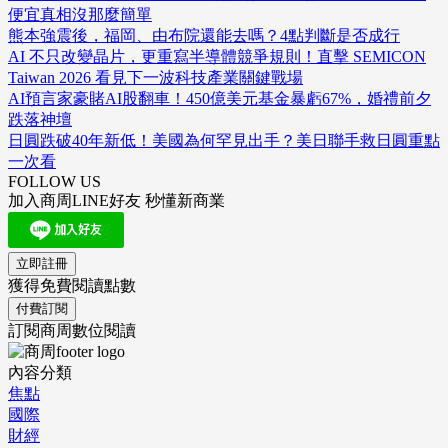
便宜真相沒那麼簡單
熊本強震後，福岡、由布院還能去嗎？4點判斷是否成行
AI 不只改變晶片，更重寫半導體競爭規則！直擊 SEMICON
Taiwan 2026 看見下一波科技產業關鍵戰場
AI預言家豪賭AI股翻車！450億美元基金暴虧67%，婚禮前夕
跌落神壇
日圓跌破40年新低！美國為何罕見出手？美日聯手救日圓重點
一次看
FOLLOW US
加入商周LINE好友 秒懂新商業
立即註冊
獲得免費閱讀點數
付費訂閱
訂閱商周數位閱讀
內容分類
焦點
國際
財經