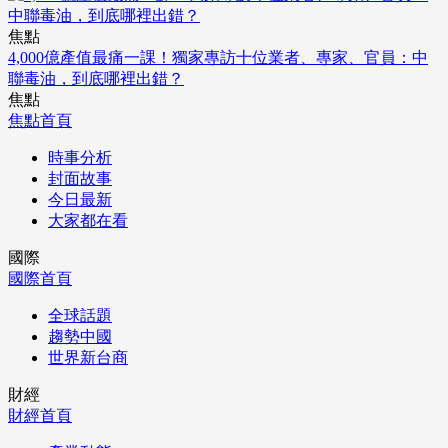
焦點
4,000億產值最痛一課！獨家專訪十位業者、專家、官員：中
聯毒油，到底哪裡出錯？
焦點
焦點首頁
時事分析
封面故事
今日最新
大家都在看
國際
國際首頁
全球話題
趨勢中國
世界新台商
財經
財經首頁