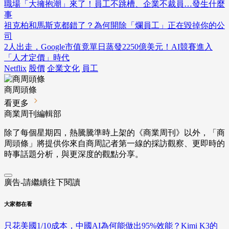
職場「大擁抱潮」來了！員工不跳槽、企業不裁員…發生什麼
事
祖克柏和馬斯克都錯了？為何開除「爛員工」正在毀掉你的公
司
2人出走，Google市值竟單日蒸發2250億美元！AI競賽進入
「人才定價」時代
Netflix
股價
企業文化
員工
商周頭條
看更多
商業周刊編輯部
除了每個星期四，熱騰騰準時上架的《商業周刊》以外，「商
周頭條」將提供你來自商周記者第一線的採訪觀察、
更即時的
時事話題分析，與更深度的觀點分享。
廣告-請繼續往下閱讀
大家都在看
只花美國1/10成本，中國AI為何能做出95%效能？Kimi K3的