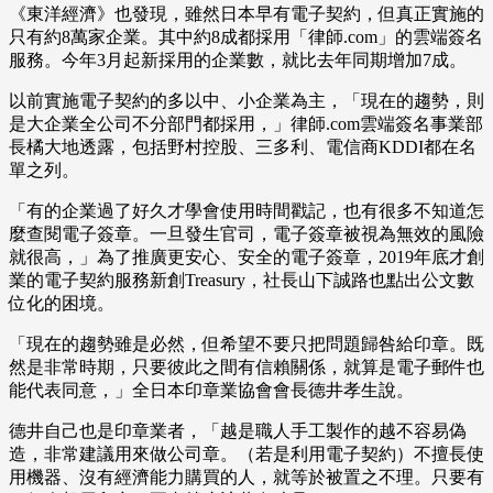
《東洋經濟》也發現，雖然日本早有電子契約，但真正實施的
只有約8萬家企業。其中約8成都採用「律師.com」的雲端簽名
服務。今年3月起新採用的企業數，就比去年同期增加7成。
以前實施電子契約的多以中、小企業為主，「現在的趨勢，則
是大企業全公司不分部門都採用，」律師.com雲端簽名事業部
長橘大地透露，包括野村控股、三多利、電信商KDDI都在名
單之列。
「有的企業過了好久才學會使用時間戳記，也有很多不知道怎
麼查閱電子簽章。一旦發生官司，電子簽章被視為無效的風險
就很高，」為了推廣更安心、安全的電子簽章，2019年底才創
業的電子契約服務新創Treasury，社長山下誠路也點出公文數
位化的困境。
「現在的趨勢雖是必然，但希望不要只把問題歸咎給印章。既
然是非常時期，只要彼此之間有信賴關係，就算是電子郵件也
能代表同意，」全日本印章業協會會長德井孝生說。
德井自己也是印章業者，「越是職人手工製作的越不容易偽
造，非常建議用來做公司章。（若是利用電子契約）不擅長使
用機器、沒有經濟能力購買的人，就等於被置之不理。只要有