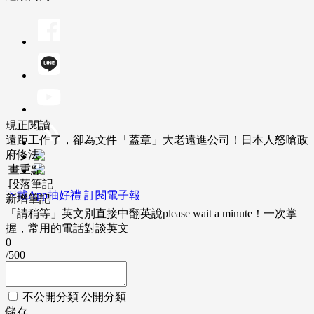
現正閱讀
遠距工作了，卻為文件「蓋章」大老遠進公司！日本人怒嗆政
府修法
畫重點
段落筆記
下載App抽好禮
訂閱電子報
新增筆記
「請稍等」英文別直接中翻英說please wait a minute！一次掌
握，常用的電話對談英文
0
/500
不公開分類
公開分類
儲存