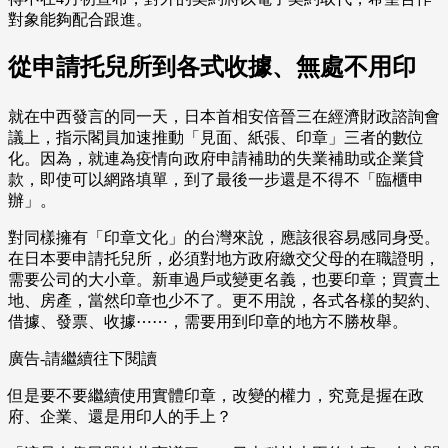
對象能夠配合跟進。
從申請托兒所到各式收據、無處不用印
就在中西發言的同一天，日本首相安倍晉三在經濟財政諮詢會
議上，指示閣員加速推動「見面、紙張、印章」三者的數位
化。因為，就連為疫情向政府申請補助的失業補助或企業貸
款，即使可以網路填單，到了最後一步還是不得不「臨櫃申
辦」。
對同樣擁有「印章文化」的台灣來說，應該很容易感同身受。
在日本要申請托兒所，必須對地方政府繳交父母的在職證明，
需要公司的大小章。新車過戶或變更名義，也要印章；買賣土
地、房產，當然印章也少不了。更不用說，各式各樣的契約、
借據、發票、收據⋯⋯，需要用到印章的地方不勝枚舉。
廣告-請繼續往下閱讀
但是要不要繼續使用實體印章，改變的權力，究竟是握在政
府、企業、還是用印人的手上？