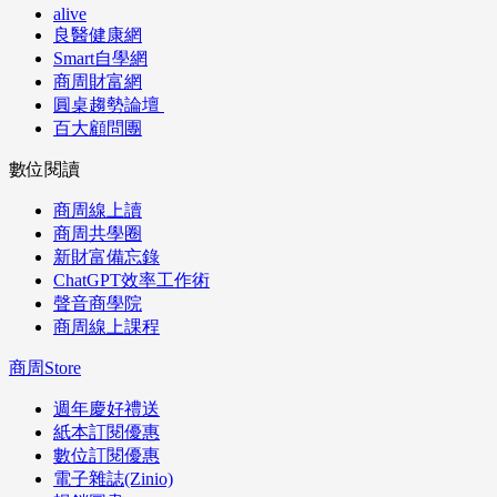
alive
良醫健康網
Smart自學網
商周財富網
圓桌趨勢論壇
百大顧問團
數位閱讀
商周線上讀
商周共學圈
新財富備忘錄
ChatGPT效率工作術
聲音商學院
商周線上課程
商周Store
週年慶好禮送
紙本訂閱優惠
數位訂閱優惠
電子雜誌(Zinio)