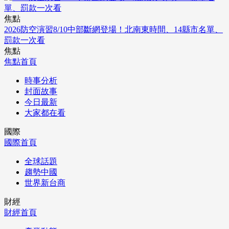
焦點
2026防空演習8/10中部斷網登場！北南東時間、14縣市名單、
罰款一次看
焦點
焦點首頁
時事分析
封面故事
今日最新
大家都在看
國際
國際首頁
全球話題
趨勢中國
世界新台商
財經
財經首頁