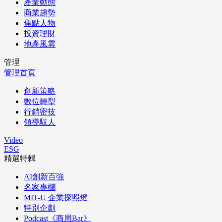
產業動態
商業趨勢
焦點人物
投資理財
地產風雲
管理
管理首頁
創新策略
數位轉型
行銷密技
領導馭人
Video
ESG
精選特輯
AI創新百強
名家專欄
MIT-U 企業探照燈
特別企劃
Podcast《商周Bar》