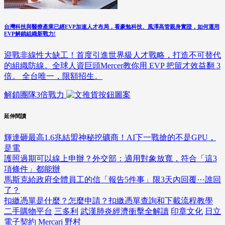
台灣科技與醫療產業已經EVP加速人才布局，看豪勉科技、風澤高管親身實證，如何運用
EVP解鎖組織新戰力!
迎戰非線性大缺工！首度引進世界級人才戰略，打造不可替代
的組織防線。全球人資巨頭Mercer教你用 EVP 把留才效益翻 3
倍。 全台唯一，限額招生。
解鎖團隊3倍戰力
延伸閱讀
輝達砸最高1.6兆結盟神秘挖礦商！AI下一戰搶的不是GPU，
是電
護照過期可以線上申辦？外交部：適用對象放寬，符合「這3
項條件」都能辦
馬斯克給政府全體員工的信「報告5件事」限3天內回覆⋯誰回
了？
扣繳憑單是什麼？怎麼申請？扣繳憑單查詢和下載流程教學
二手購物平台
三多利
武漢肺炎經濟衝擊全解讀
印章文化
日立
電子契約
Mercari
野村