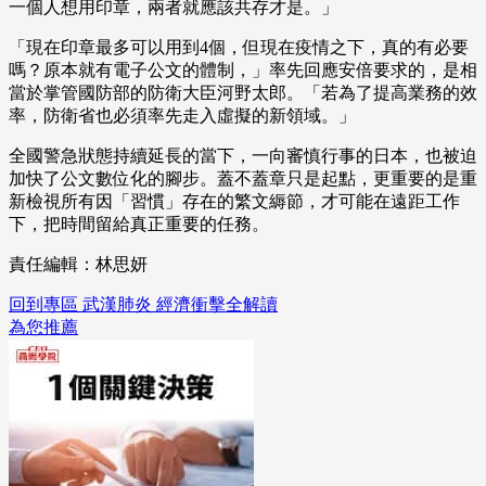
一個人想用印章，兩者就應該共存才是。」
「現在印章最多可以用到4個，但現在疫情之下，真的有必要
嗎？原本就有電子公文的體制，」率先回應安倍要求的，是相
當於掌管國防部的防衛大臣河野太郎。「若為了提高業務的效
率，防衛省也必須率先走入虛擬的新領域。」
全國警急狀態持續延長的當下，一向審慎行事的日本，也被迫
加快了公文數位化的腳步。蓋不蓋章只是起點，更重要的是重
新檢視所有因「習慣」存在的繁文縟節，才可能在遠距工作
下，把時間留給真正重要的任務。
責任編輯：林思妍
回到專區 武漢肺炎 經濟衝擊全解讀
為您推薦