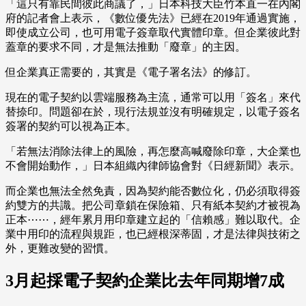
「這只有靠民間彼此商議了，」日本科技大臣竹本直一在內閣
府的記者會上表示，《數位優先法》已經在2019年通過實施，
即使成立公司，也可用電子簽章取代實體印章。但企業彼此對
蓋章的要求不同，才是無法推動「廢章」的主因。
但企業真正需要的，其實是《電子署名法》的修訂。
現在的電子契約以雲端服務為主流，通常可以用「簽名」來代
替捺印。問題卻在於，現行法規並沒有明確規定，以電子簽名
簽署的契約可以視為正本。
「若無法消除法律上的風險，再怎麼高喊廢除印章，大企業也
不會開始動作，」日本組織內律師協會對《日經新聞》表示。
而企業也無法全然免責，因為契約能否數位化，仍必須取得簽
約雙方的共識。把公司章鎖在保險箱、只有紙本契約才被視為
正本⋯⋯，經年累月用印章建立起的「信賴感」難以取代。企
業中用印的流程與規距，也已經根深蒂固，才是法律與技術之
外，更難改變的習慣。
3月起採電子契約企業比去年同期增7成