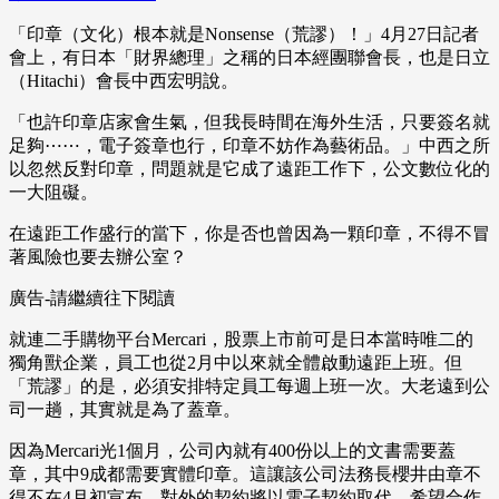
「印章（文化）根本就是Nonsense（荒謬）！」4月27日記者
會上，有日本「財界總理」之稱的日本經團聯會長，也是日立
（Hitachi）會長中西宏明說。
「也許印章店家會生氣，但我長時間在海外生活，只要簽名就
足夠⋯⋯，電子簽章也行，印章不妨作為藝術品。」中西之所
以忽然反對印章，問題就是它成了遠距工作下，公文數位化的
一大阻礙。
在遠距工作盛行的當下，你是否也曾因為一顆印章，不得不冒
著風險也要去辦公室？
廣告-請繼續往下閱讀
就連二手購物平台Mercari，股票上市前可是日本當時唯二的
獨角獸企業，員工也從2月中以來就全體啟動遠距上班。但
「荒謬」的是，必須安排特定員工每週上班一次。大老遠到公
司一趟，其實就是為了蓋章。
因為Mercari光1個月，公司內就有400份以上的文書需要蓋
章，其中9成都需要實體印章。這讓該公司法務長櫻井由章不
得不在4月初宣布，對外的契約將以電子契約取代，希望合作