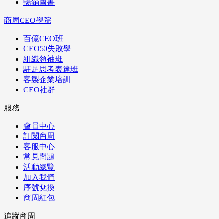
暢銷圖書
商周CEO學院
百億CEO班
CEO50失敗學
組織領袖班
駐足思考表達班
客製企業培訓
CEO社群
服務
會員中心
訂閱商周
客服中心
常見問題
活動總覽
加入我們
序號兌換
商周紅包
追蹤商周