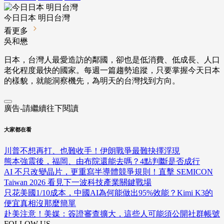
今日日本 明日台灣
看更多
吳和懋
日本，台灣人最愛造訪的鄰國，卻也是低消費、低成長、人口
老化程度最快的國家。每週一篇趨勢追蹤，只要掌握今天日本
的樣貌，就能洞察機先，為明天的台灣找到方向。
廣告-請繼續往下閱讀
大家都在看
川普不想再打、也難收手！伊朗戰爭最難抉擇浮現
熊本強震後，福岡、由布院還能去嗎？4點判斷是否成行
AI 不只改變晶片，更重寫半導體競爭規則！直擊 SEMICON
Taiwan 2026 看見下一波科技產業關鍵戰場
只花美國1/10成本，中國AI為何能做出95%效能？Kimi K3的
便宜真相沒那麼簡單
赴美注意！美媒：簽證審查擴大，這些人可能須公開社群帳號
FOLLOW US