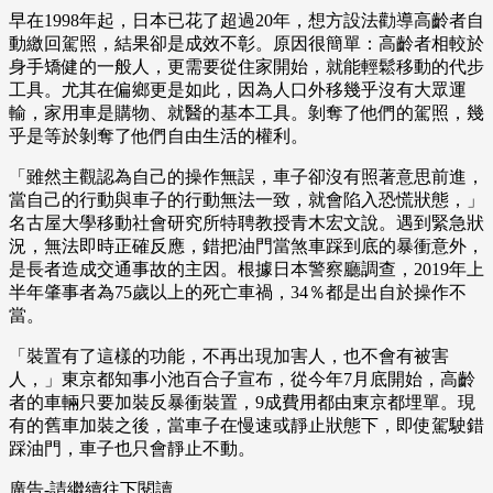
早在1998年起，日本已花了超過20年，想方設法勸導高齡者自
動繳回駕照，結果卻是成效不彰。原因很簡單：高齡者相較於
身手矯健的一般人，更需要從住家開始，就能輕鬆移動的代步
工具。尤其在偏鄉更是如此，因為人口外移幾乎沒有大眾運
輸，家用車是購物、就醫的基本工具。剝奪了他們的駕照，幾
乎是等於剝奪了他們自由生活的權利。
「雖然主觀認為自己的操作無誤，車子卻沒有照著意思前進，
當自己的行動與車子的行動無法一致，就會陷入恐慌狀態，」
名古屋大學移動社會研究所特聘教授青木宏文說。遇到緊急狀
況，無法即時正確反應，錯把油門當煞車踩到底的暴衝意外，
是長者造成交通事故的主因。根據日本警察廳調查，2019年上
半年肇事者為75歲以上的死亡車禍，34％都是出自於操作不
當。
「裝置有了這樣的功能，不再出現加害人，也不會有被害
人，」東京都知事小池百合子宣布，從今年7月底開始，高齡
者的車輛只要加裝反暴衝裝置，9成費用都由東京都埋單。現
有的舊車加裝之後，當車子在慢速或靜止狀態下，即使駕駛錯
踩油門，車子也只會靜止不動。
廣告-請繼續往下閱讀