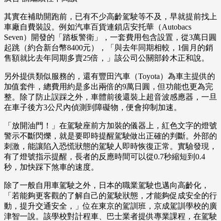
其實在補助開跑前，已有不少高齡駕駛等不及，早就提前找上
車廠自費裝設。例如汽車百貨連鎖店安托華（Autobacs
Seven）開發的「踏板警衛」，一套費用包含設置，從3萬日圓
起跳（約合新台幣8400元），「與去年同期相較，1個月的銷
售額就比去年同期多賣25倍，」該公司公關部鈴木正和說。
另外提供類似服務的，還有豐田汽車（Toyota）為車主提供的
加值套件，總費用約是多出兩倍的9萬日圓，但功能也更為完
整。除了防止誤踩之外，車體前後還裝上超音波感應器，一旦
在車子後方3公尺內偵測到障礙物，便會抑制加速。
「放開油門！」在駕駛座前方加裝的儀器上，紅色文字的燈號
警示不斷閃爍，就是要即時提醒駕駛做出正確的判斷。外部的
刺激，能讓陷入恐慌狀態的駕駛人即時恢復正常。實驗發現，
有了燈號指示提醒，長者的反應時間可以從0.7秒縮短到0.4
秒，加快踩下煞車的速度。
除了一般自用車駕駛之外，日本的職業駕駛也邁向高齡化，
「若能夠更客觀的了解自己的駕駛狀態，才能夠促成安全的行
動，提升交通安全，」位在東京的駕訓班，京成駕訓學校的廣
津智一說。該學校對計程車、巴士業者提供專業課程，在駕駛