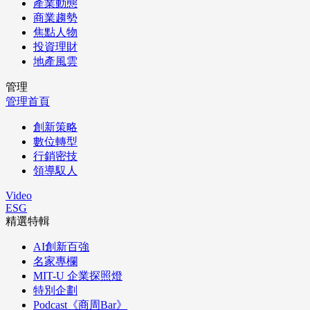
產業動態
商業趨勢
焦點人物
投資理財
地產風雲
管理
管理首頁
創新策略
數位轉型
行銷密技
領導馭人
Video
ESG
精選特輯
AI創新百強
名家專欄
MIT-U 企業探照燈
特別企劃
Podcast《商周Bar》