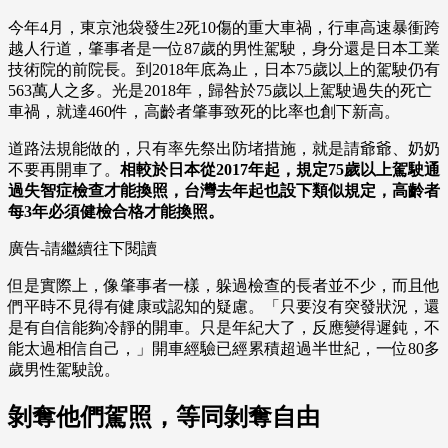
今年4月，東京池袋發生2死10傷的重大車禍，行車高速暴衝跨
越人行道，肇事者是一位87歲的男性駕駛，身分還是日本工業
技術院的前院長。到2018年底為止，日本75歲以上的駕駛仍有
563萬人之多。光是2018年，歸咎於75歲以上駕駛過失的死亡
車禍，就達460件，高齡者肇事致死的比率也創下新高。
道路法規能做的，只有率先祭出防堵措施，就是請爺爺、奶奶
不要再開車了。
相較於日本從2017年起，規定75歲以上駕駛通
過失智症檢查才能換照，台灣去年起也設下類似規定，高齡者
每3年必須健檢合格才能換照。
廣告-請繼續往下閱讀
但是實際上，像肇事者一樣，躲過檢查的長者並不少，而且他
們平時不見得有健康或認知的疑慮。「只要沒有突發狀況，還
是有自信能夠冷靜的開車。只是年紀大了，反應變得遲鈍，不
能太過相信自己，」開車經驗已經累積超過半世紀，一位80多
歲男性駕駛說。
剝奪他們駕照，等同剝奪自由