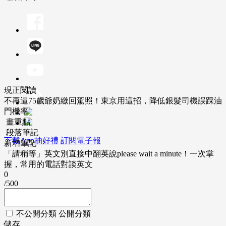
現正閱讀
不再逼75歲爺奶繳回駕照！東京用這招，降低銀髮司機誤踩油
門機率
畫重點
段落筆記
下載App抽好禮
訂閱電子報
新增筆記
「請稍等」英文別直接中翻英說please wait a minute！一次掌
握，常用的電話對談英文
0
/500
不公開分類
公開分類
儲存