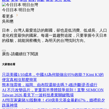
今日日本 明日台灣
看更多
吳和懋
日本，台灣人最愛造訪的鄰國，卻也是低消費、低成長、人口
老化程度最快的國家。每週一篇趨勢追蹤，只要掌握今天日本
的樣貌，就能洞察機先，為明天的台灣找到方向。
廣告-請繼續往下閱讀
大家都在看
只花美國1/10成本，中國AI為何能做出95%效能？Kimi K3的
便宜真相沒那麼簡單
熊本強震後，福岡、由布院還能去嗎？4點判斷是否成行
AI 不只改變晶片，更重寫半導體競爭規則！直擊 SEMICON
Taiwan 2026 看見下一波科技產業關鍵戰場
AI預言家豪賭AI股翻車！450億美元基金暴虧67%，婚禮前夕
跌落神壇