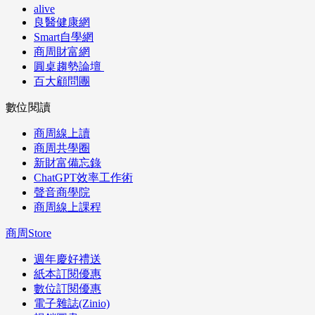
alive
良醫健康網
Smart自學網
商周財富網
圓桌趨勢論壇
百大顧問團
數位閱讀
商周線上讀
商周共學圈
新財富備忘錄
ChatGPT效率工作術
聲音商學院
商周線上課程
商周Store
週年慶好禮送
紙本訂閱優惠
數位訂閱優惠
電子雜誌(Zinio)