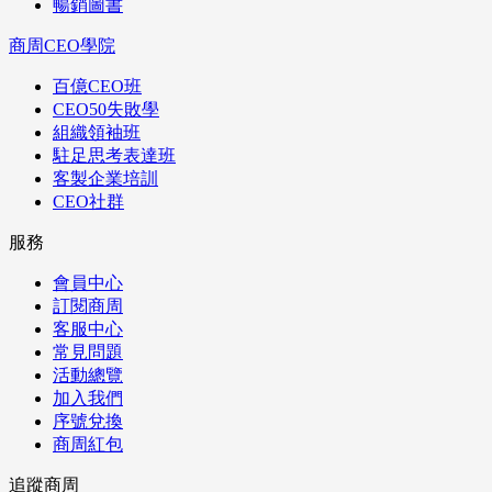
暢銷圖書
商周CEO學院
百億CEO班
CEO50失敗學
組織領袖班
駐足思考表達班
客製企業培訓
CEO社群
服務
會員中心
訂閱商周
客服中心
常見問題
活動總覽
加入我們
序號兌換
商周紅包
追蹤商周