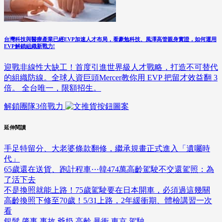
台灣科技與醫療產業已經EVP加速人才布局，看豪勉科技、風澤高管親身實證，如何運用
EVP解鎖組織新戰力!
迎戰非線性大缺工！首度引進世界級人才戰略，打造不可替代
的組織防線。全球人資巨頭Mercer教你用 EVP 把留才效益翻 3
倍。 全台唯一，限額招生。
解鎖團隊3倍戰力
延伸閱讀
手足特留分、大老婆條款翻修，繼承規畫正式進入「遺囑時
代」
65歲還在送貨、跑計程車⋯韓474萬高齡駕駛不交還駕照：為
了活下去
不是換照就能上路！75歲駕駛要在日本開車，必須過這幾關
高齡換照下修至70歲！5/31上路，2年緩衝期、體檢講習一次
看
銀髮
肇事
事故
爺奶
高齡
暴衝
東京
駕駛