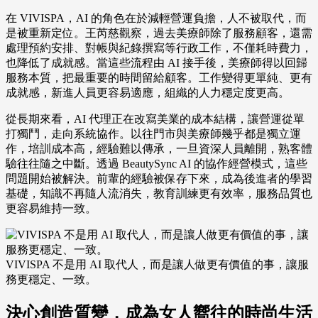
在 VIVISPA，AI 的角色在於減輕營運負擔，人不被取代，而
是被重新定位。王芮慈觀察，過去美療師除了服務顧客，還需
處理預約安排、對帳與紀錄撰寫等行政工作，不僅耗時費力，
也降低了成就感。當這些流程由 AI 接手後，美療師得以回歸
服務本質，把最重要的時間留給顧客。工作變得更單純、更有
成就感，新進人員更容易適應，組織的人力穩定度更高。
從長期來看，AI 代理正在改寫美業的成本結構，讓營運從單
打獨鬥，走向系統協作。以往門市與美療師幾乎都是獨立運
作，培訓成本高，經驗難以傳承，一旦資深人員離開，熟客體
驗往往隨之中斷。透過 BeautySync AI 的協作經營模式，這些
問題開始被解決。前輩的經驗被保存下來，成為後進者的學習
基礎，知識不再隨人流消失，教育訓練更有效率，服務品質也
更容易維持一致。
VIVISPA 不是用 AI 取代人，而是讓人做更有價值的事，讓服
務更穩定、一致。
決心創造質變，成為女人嚮往的時尚生活