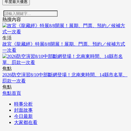
年度最大優惠
熱搜內容
生活
故宮《龍藏經》特展8/8開展！展期、門票、預約／候補方式
一次看
焦點
2026防空演習8/10中部斷網登場！北南東時間、14縣市名單、
罰款一次看
焦點
焦點首頁
時事分析
封面故事
今日最新
大家都在看