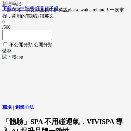
新增筆記
下載App抽好禮
訂閱電子報
「請稍等」英文別直接中翻英說please wait a minute！一次掌
握，常用的電話對談英文
0
/500
不公開分類
公開分類
儲存
職場
|
創業心法
「體驗」SPA 不用碰運氣，VIVISPA 導
入 AI 提升品牌一致性