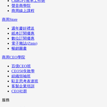
ChatGPT效率工作術
聲音商學院
商周線上課程
商周Store
週年慶好禮送
紙本訂閱優惠
數位訂閱優惠
電子雜誌(Zinio)
暢銷圖書
商周CEO學院
百億CEO班
CEO50失敗學
組織領袖班
駐足思考表達班
客製企業培訓
CEO社群
服務