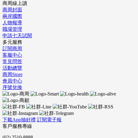
商周線上讀
商周封面
兩岸國際
人物報導
職場管理
申請七天試閱
多元服務
訂閱商周
客服中心
常見問答
活動總覽
商周Store
會員中心
序號兌換
下載App抽好禮
訂閱電子報
客戶服務專線
(02) 2510-8888