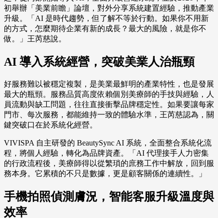
初舉辦「美業前瞻」論壇，對外分享系統建置經驗，推動產業
升級。「AI 是時代趨勢，但了解不等於行動。如果你不用新
的方式，怎麼期待企業有新的成長？最大的風險，就是你不
做。」王芮慈說。
AI 導入系統經營，突破美業人治瓶頸
好服務難以被穩定複製，是美業最鮮明的產業特性，也是發展
最大的瓶頸。服務品質高度依賴個別美療師的手技與經驗，人
員流動與缺工問題，往往直接衝擊品牌穩定性。如果要讓每家
門市、每次服務，都能維持一致的體驗水準，王芮慈認為，關
鍵突破口在於系統化經營。
VIVISPA 自主研發的 BeautySync AI 系統，全面整合系統化流
程，將個人經驗，轉化為品牌資產。「AI 代理接手人力密集
的行政流程後，美療師得以從繁瑣的庶務工作中解放，回到服
務本身。它累積的不只是數據，更是顧客關係的連續性。」
手機拍照偵測膚況，智能客服升級溫度與
效率