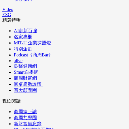
Video
ESG
精選特輯
AI創新百強
名家專欄
MIT-U 企業探照燈
特別企劃
Podcast《商周Bar》
alive
良醫健康網
Smart自學網
商周財富網
圓桌趨勢論壇
百大顧問團
數位閱讀
商周線上讀
商周共學圈
新財富備忘錄