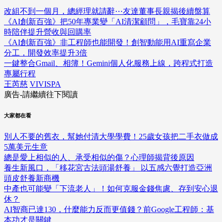
改組不到一個月，總經理就請辭⋯友達董事長親揭後續盤算
《AI創新百強》把50年專業變「AI清潔顧問」，毛寶靠24小
時陪伴提升營收與回購率
《AI創新百強》非工程師也能開發！創智動能用AI重寫企業
分工，開發效率提升3倍
一鍵整合Gmail、相簿！Gemini個人化服務上線，跨程式打造
專屬行程
王芮慈
VIVISPA
廣告-請繼續往下閱讀
大家都在看
別人不要的舊衣，幫她付清大學學費！25歲女孩把二手衣做成
5萬美元生意
總是愛上相似的人、承受相似的傷？心理師揭背後原因
養生新風口，「移花宮古法頭湯舒養」 以五感六覺打造亞洲
頭皮舒養新商機
中產也可能變「下流老人」！如何克服金錢焦慮、存到安心退
休？
AI智商已達130，什麼能力反而更值錢？前Google工程師：基
本功才是關鍵