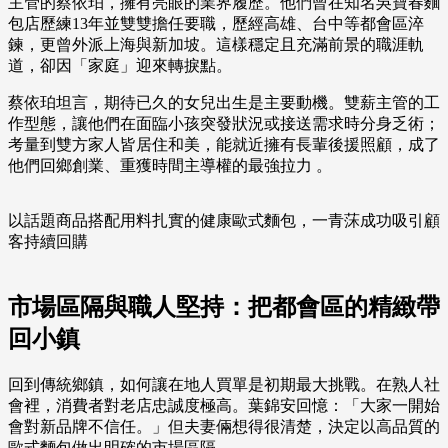
主管的蔡依珀，擁有亮眼的業界履歷。他們曾在知名吳寶春麵
包店歷練13年並雙雙擔任要職，歷經高雄、台中等都會區淬
鍊，更曾外派上海與新加坡。這樣穩定且充滿前景的職涯軌
道，卻因「家庭」迎來轉捩點。
蔡依珀坦言，期待已久的女兒出生是主要動機。雙薪主管的工
作型態，讓他們在面臨小孩突發狀況或接送需求時分身乏術；
考量到雙方家人皆居住和美，能就近擁有長輩後援照顧，成了
他們回鄉創業、重獲時間主導權的最強拉力 。
以話題商品搭配用料扎實的健康歐式麵包，一青莯成功吸引顧
客持續回購
市場區隔與職人堅持：把都會區的精緻帶
回小鎮
回到傳統鄉鎮，如何讓在地人買單是初期最大挑戰。在熟人社
會裡，消費者對老店忠誠度極高。葉錦安回憶：「大家一開始
會對新品牌不信任。」但夫妻倆想得很清楚，決定以高品質的
歐式麵包做出明確的市場區隔。