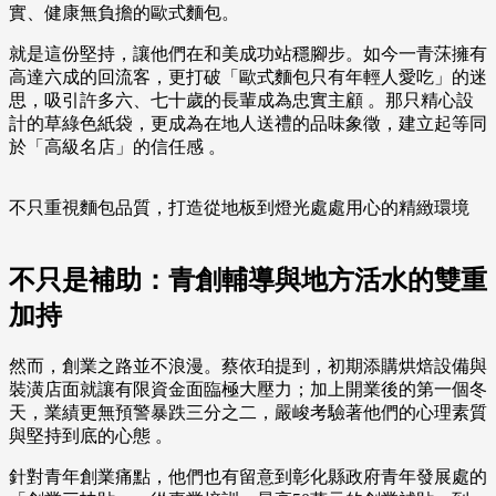
實、健康無負擔的歐式麵包。
就是這份堅持，讓他們在和美成功站穩腳步。如今一青莯擁有
高達六成的回流客，更打破「歐式麵包只有年輕人愛吃」的迷
思，吸引許多六、七十歲的長輩成為忠實主顧 。那只精心設
計的草綠色紙袋，更成為在地人送禮的品味象徵，建立起等同
於「高級名店」的信任感 。
不只重視麵包品質，打造從地板到燈光處處用心的精緻環境
不只是補助：青創輔導與地方活水的雙重
加持
然而，創業之路並不浪漫。蔡依珀提到，初期添購烘焙設備與
裝潢店面就讓有限資金面臨極大壓力；加上開業後的第一個冬
天，業績更無預警暴跌三分之二，嚴峻考驗著他們的心理素質
與堅持到底的心態 。
針對青年創業痛點，他們也有留意到彰化縣政府青年發展處的