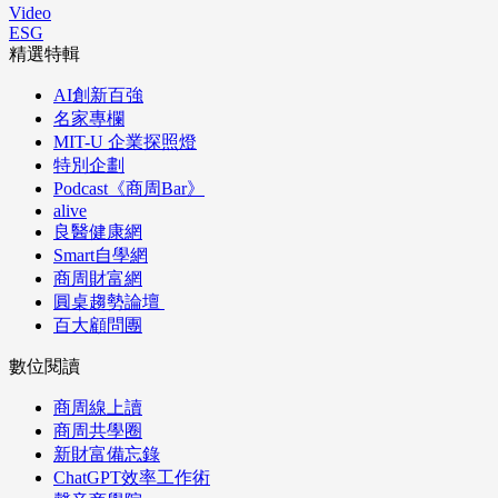
Video
ESG
精選特輯
AI創新百強
名家專欄
MIT-U 企業探照燈
特別企劃
Podcast《商周Bar》
alive
良醫健康網
Smart自學網
商周財富網
圓桌趨勢論壇
百大顧問團
數位閱讀
商周線上讀
商周共學圈
新財富備忘錄
ChatGPT效率工作術