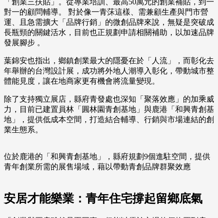
「創業三扶貼」。從專業培訓、最高50萬元的創業補貼，到一
對一的顧問輔導。 對於像一青莯這樣、需兼顧生產與門市營
運、且急需擴大「品牌行銷」的微創品牌來說，無疑是突破成
長瓶頸的關鍵活水，目前也正規劃申請相關補助，以加速品牌
發展腳步 。
葉錦安也指出，鄉鎮創業最大的隱憂在於「人流」，而彰化去
年舉辦的台灣設計展，成功將外地人潮導入彰化，帶動城市整
體能見度，讓在地商家更有機會將流量變現。
除了支持獨立展店，縣府青發處也深知「聚落效應」的加乘威
力，目前已建置員林「圓林園青創基地」與鹿港「和興青創基
地」，提供低成本空間，打造結合輔導、行銷與市場連結的創
業生態系。
位於鹿港的「和興青創基地」，縣府規劃9個進駐空間，提供
青年創業所需的展售場域，藉以帶動青創品牌群聚效應
安居才能樂業：青年住宅撐起留鄉底氣