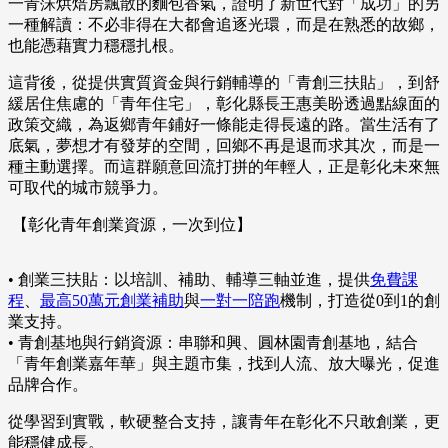
一青莯烘焙房飄散的麵包香氣，證明了新世代對「成功」的另
一種解讀：不必非得在大都會追逐光環，而是在熟悉的故鄉，
也能憑藉實力穩穩扎根。
這背後，從提供實質資金與行銷輔導的「青創三扶貼」，到舒
緩居住焦慮的「青年住宅」，彰化縣長王惠美盼透過點線面的
政策交織，為返鄉青年鋪好一條能走得長遠的路。當生活有了
底氣，夢想才有發芽的空間，回鄉不再是退而求其次，而是一
種主動選擇。而這群願意回流打拼的年輕人，正是彰化未來無
可取代的城市競爭力。
【彰化青年創業資源，一次到位】
• 創業三扶貼：以培訓、補助、輔導三軸並進，提供
免費課
程
、
最高50萬元創業補助
與
一對一陪跑
機制，打造從0到1的創
業支持。
• 青創基地與行銷資源：串聯和興、圓林園青創基地，結合
「青年創業嘉年華」與主題市集，找到人流、放大曝光，促進
品牌合作。
從學習到實戰，軟硬整合支持，讓青年在彰化不只敢創業，更
能穩健成長。