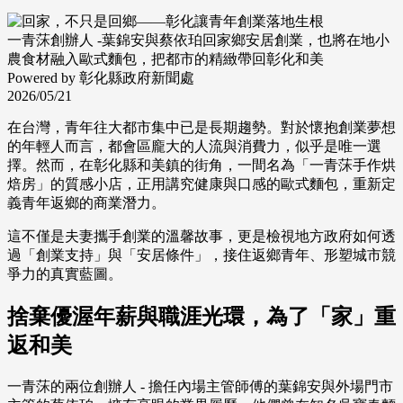
一青莯創辦人 -葉錦安與蔡依珀回家鄉安居創業，也將在地小
農食材融入歐式麵包，把都市的精緻帶回彰化和美
Powered by 彰化縣政府新聞處
2026/05/21
在台灣，青年往大都市集中已是長期趨勢。對於懷抱創業夢想
的年輕人而言，都會區龐大的人流與消費力，似乎是唯一選
擇。然而，在彰化縣和美鎮的街角，一間名為「一青莯手作烘
焙房」的質感小店，正用講究健康與口感的歐式麵包，重新定
義青年返鄉的商業潛力。
這不僅是夫妻攜手創業的溫馨故事，更是檢視地方政府如何透
過「創業支持」與「安居條件」，接住返鄉青年、形塑城市競
爭力的真實藍圖。
捨棄優渥年薪與職涯光環，為了「家」重
返和美
一青莯的兩位創辦人 - 擔任內場主管師傅的葉錦安與外場門市