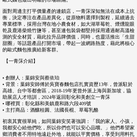
面對周邊主打平價量產的連鎖店，一青莯深知無法在成本上抗
衡，決定專注在產品差異化，從原物料選擇到製程，延續過去
專業標準，採用台灣在地小農食材，如大湖草莓乾、煙燻龍眼
乾及鹿港柴燒竹鹽等，甚至連包裝袋都堅持採用通過耐高溫檢
測的安全材質，藉此拉升品牌價值，同時，也靈活推出「生甜
甜圈」等話題產品打開市場，帶起一波網路熱度，藉此將核心
的歐式麵包推廣給新客群。
【一青莯介紹】
• 創辦人：葉錦安與蔡依珀
• 背景：葉錦安師傅於吳寶春麵包店扎實資歷13年，曾派駐於
高雄、台中等都會區，2018-19年更曾外派上海與新加坡，協
助展店人才培訓，2024年返回彰化和美創立一青莯
• 哪裡買：彰化縣和美鎮鹿和路六段409號
• 主打商品：酒釀桂圓、法國長棍、草莓乳酪
初衷其實很單純，如同葉錦安笑著強調：「我的家人、小孩，
我都安心給他們吃，所以你們也可以安心品嚐。」他們希望家
鄉消費者不用特地遠赴外地，就能以平實價格，享受到用料扎