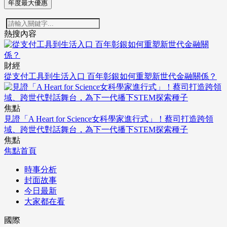
年度最大優惠
熱搜內容
財經
從支付工具到生活入口 百年彰銀如何重塑新世代金融關係？
焦點
見證「A Heart for Science女科學家進行式」！蔡司打造跨領
域、跨世代對話舞台，為下一代播下STEM探索種子
焦點
焦點首頁
時事分析
封面故事
今日最新
大家都在看
國際