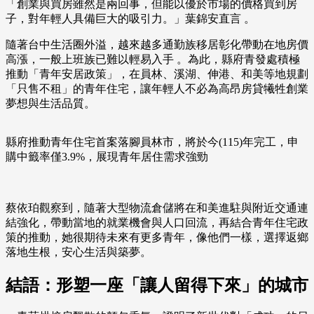
「創業與買房雖然是兩回事，但能以優於市場的價格買到房
子，對年輕人具備巨大的吸引力。」葉錦安直言 。
隨著台中生活圈外溢，越來越多通勤族移居彰化帶動在地房價
高漲，一般上班族已難以輕易入手 。為此，縣府青發處積極
推動「青年安居政策」，在員林、溪湖、伸港、和美等地規劃
「只售不租」的青年住宅，讓年輕人不必為高昂房貸犧牲創業
夢想與生活品質。
縣府推動青年住宅首案落腳員林市，將於今(115)年完工，申
購中籤率僅3.9%，展現青年居住需求強勁
蔡依珀觀察到，隨著大型物流倉儲將在和美進駐與附近交通連
結強化，帶動當地的就業機會與人口回流，再結合青年住宅政
策的推動，她很期待未來有更多青年，像他們一樣，選擇返鄉
落地生根，安心生活與築夢。
結語：形塑一座「讓人留得下來」的城市