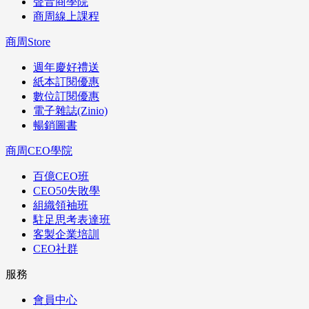
聲音商學院
商周線上課程
商周Store
週年慶好禮送
紙本訂閱優惠
數位訂閱優惠
電子雜誌(Zinio)
暢銷圖書
商周CEO學院
百億CEO班
CEO50失敗學
組織領袖班
駐足思考表達班
客製企業培訓
CEO社群
服務
會員中心