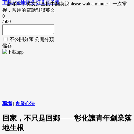
下載App抽好禮
訂閱電子報
「請稍等」英文別直接中翻英說please wait a minute！一次掌
握，常用的電話對談英文
0
/500
不公開分類
公開分類
儲存
職場
|
創業心法
回家，不只是回鄉——彰化讓青年創業落
地生根