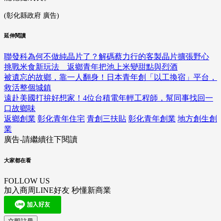
(彰化縣政府 廣告)
延伸閱讀
聯發科為何不做純晶片了？解碼蔡力行的客製晶片擴張野心
挑戰米食新玩法 返鄉青年把池上米變甜點與烈酒
被遺忘的故鄉，靠一人翻身！日本青年創「以工換宿」平台，
救活整個城鎮
遠赴美國打拚好想家！4位台積電年輕工程師，幫同事找回一
口故鄉味
返鄉創業
彰化青年住宅
青創三扶貼
彰化青年創業
地方創生創
業
廣告-請繼續往下閱讀
大家都在看
FOLLOW US
加入商周LINE好友 秒懂新商業