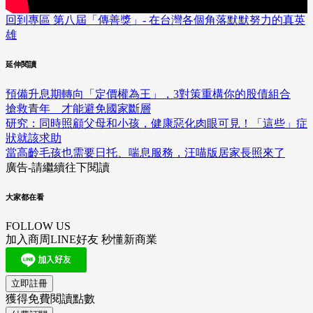
回到專區 第八屆「傳善獎」- 在台灣各個角落默默努力的真英
雄
延伸閱讀
預備升息期轉向「定價權為王」，3對策重構你的股債組合
搶救青年 才能避免國家斷層
研究：同時照顧父母和小孩，健康惡化肉眼可見！「這些」症
狀就該求助
當高齡毛孩也需要日托、喘息服務，汪喵版居家長照來了
廣告-請繼續往下閱讀
大家都在看
FOLLOW US
加入商周LINE好友 秒懂新商業
立即註冊
獲得免費閱讀點數