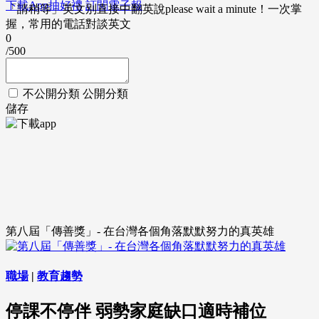
下載App抽好禮
訂閱電子報
「請稍等」英文別直接中翻英說please wait a minute！一次掌
握，常用的電話對談英文
0
/500
不公開分類
公開分類
儲存
第八屆「傳善獎」- 在台灣各個角落默默努力的真英雄
職場
|
教育趨勢
停課不停伴 弱勢家庭缺口適時補位