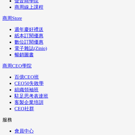
聲音商學院
商周線上課程
商周Store
週年慶好禮送
紙本訂閱優惠
數位訂閱優惠
電子雜誌(Zinio)
暢銷圖書
商周CEO學院
百億CEO班
CEO50失敗學
組織領袖班
駐足思考表達班
客製企業培訓
CEO社群
服務
會員中心