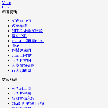
Video
ESG
精選特輯
AI創新百強
名家專欄
MIT-U 企業探照燈
特別企劃
Podcast《商周Bar》
alive
良醫健康網
Smart自學網
商周財富網
圓桌趨勢論壇
百大顧問團
數位閱讀
商周線上讀
商周共學圈
新財富備忘錄
ChatGPT效率工作術