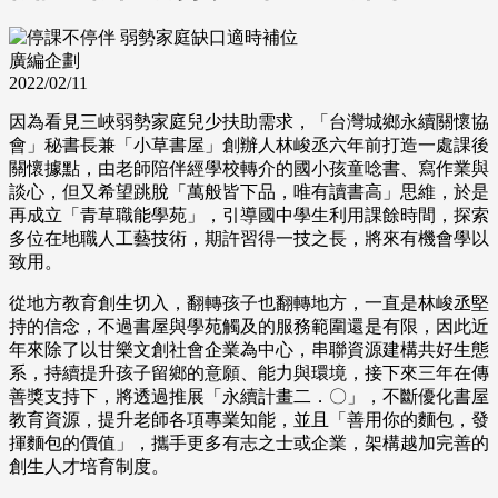
廣編企劃
2022/02/11
因為看見三峽弱勢家庭兒少扶助需求，「台灣城鄉永續關懷協
會」秘書長兼「小草書屋」創辦人林峻丞六年前打造一處課後
關懷據點，由老師陪伴經學校轉介的國小孩童唸書、寫作業與
談心，但又希望跳脫「萬般皆下品，唯有讀書高」思維，於是
再成立「青草職能學苑」，引導國中學生利用課餘時間，探索
多位在地職人工藝技術，期許習得一技之長，將來有機會學以
致用。
從地方教育創生切入，翻轉孩子也翻轉地方，一直是林峻丞堅
持的信念，不過書屋與學苑觸及的服務範圍還是有限，因此近
年來除了以甘樂文創社會企業為中心，串聯資源建構共好生態
系，持續提升孩子留鄉的意願、能力與環境，接下來三年在傳
善獎支持下，將透過推展「永續計畫二．〇」，不斷優化書屋
教育資源，提升老師各項專業知能，並且「善用你的麵包，發
揮麵包的價值」，攜手更多有志之士或企業，架構越加完善的
創生人才培育制度。