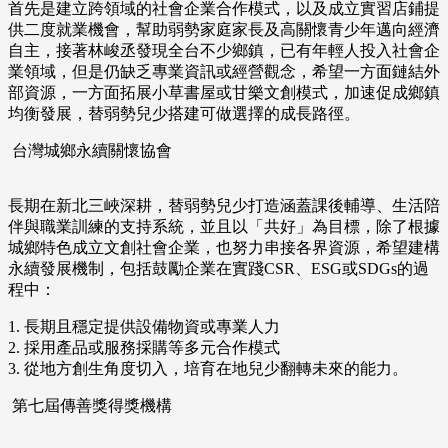
首先是建立跨領域的社會企業合作模式，以及成立實習店鋪提
供二度就業機會，幫助弱勢家庭家長及高關懷青少年邁向經濟
自主，接著林峻丞發現全台不少鄉鎮，已有年輕人投入社會企
業領域，但是仍缺乏專業資訊或經營觀念，希望一方面鏈結外
部資源，一方面拓展小草書屋或甘樂文創模式，加速促成鄉鎮
均衡發展，替弱勢兒少搭建可做選擇的成長路徑。
台灣城鄉永續關懷協會
長期在新北三峽深耕，替弱勢兒少打造涵蓋課後輔導、生活陪
伴與職業訓練的支持系統，並且以「共好」為目標，除了根據
城鄉特色成立文創社會企業，也努力串接各界資源，希望建構
永續發展機制，包括鼓勵企業在實踐CSR、ESG或SDGs的過
程中：
1. 長期且穩定提供設備物資或專業人力
2. 採用產品或服務採購等多元合作模式
3. 從地方創生角度切入，培育在地兒少翻轉未來的能力。
第七屆傳善獎得獎機構