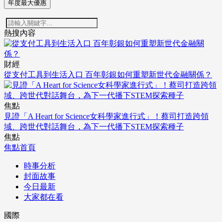
年度最大優惠
熱搜內容
財經
從支付工具到生活入口 百年彰銀如何重塑新世代金融關係？
焦點
見證「A Heart for Science女科學家進行式」！蔡司打造跨領
域、跨世代對話舞台，為下一代播下STEM探索種子
焦點
焦點首頁
時事分析
封面故事
今日最新
大家都在看
國際