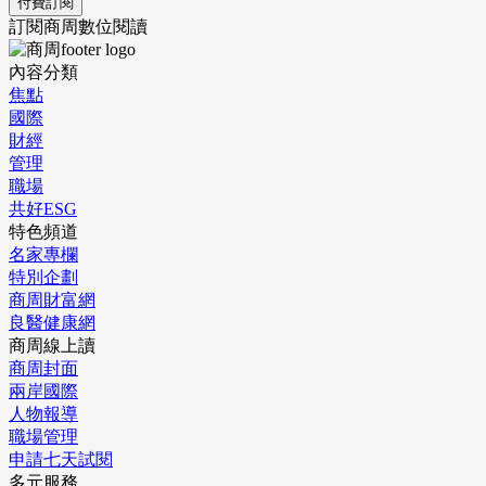
付費訂閱
訂閱商周數位閱讀
內容分類
焦點
國際
財經
管理
職場
共好ESG
特色頻道
名家專欄
特別企劃
商周財富網
良醫健康網
商周線上讀
商周封面
兩岸國際
人物報導
職場管理
申請七天試閱
多元服務