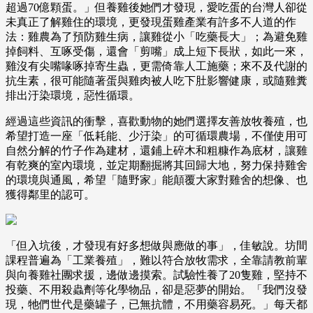
超過70億顆蛋。」但養雞後她們才發現，愛吃蛋的台灣人卻從
未真正了解雞住的環境，更發現蛋雞產業有許多不人道的作
法：雞農為了預防雞生病，讓雞從小「吃藥長大」；為避免雞
掉飼料、互啄受傷，還會「剪嘴」成上短下長狀，如此一來，
雞沒有尖嘴喙啄掉寄生蟲，更需倚靠人工施藥；來不及代謝的
抗生素，很可能隨著蛋與雞肉被人吃下肚影響健康，或隨雞糞
排出汙染環境，惡性循環。
經過這些資訊的衝擊，喜歡動物的她們選擇友善放牧養殖，也
希望打造一座「低耗能、少汙染」的可循環農場，不僅使用可
自然分解的竹子作為建材，還鋪上碎木和粗糠作為底材，讓雞
有乾爽的室內環境，並定期翻掘將其回歸大地，努力保持雞舍
的環境與通風，希望「隨野家」能顛覆大家對雞舍的想像、也
獲得鄰里的認可。
「但入坑後，才發現有好多想做與應做的事」，佳敏說。坊間
課程普遍為「工業養殖」，難以符合放牧需求，全靠請教前輩
與向養雞社團求援，邊做邊摸索。試驗性養了20隻雞，堅持不
投藥、不用殺蟲劑等化學物品，卻是惡夢的開始。「我們沒發
現，牠們世代是藥罐子，已無抗體，不用藥容易死。」每天都