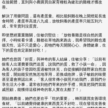
在撿屍體，直到與小農購買自家育種較為健壯的雞種才獲改
善。
解決了用藥問題，還有產蛋量。相比籠飼雞在晚上開燈延長進
食時間，產蛋率高達八九成，放牧飼養的產蛋率只能五到六
成，常常賣到沒蛋賣。
即便歷經重重難關，佳敏仍堅信：「放牧養雞是很自然的選
擇。小時候看卡通，雞都在草地跑來跑去，我希望我的雞也遵
循天性。這不只是愛心，若牠們每天開開心心、身體健康，生
下的蛋也肯定新鮮好吃！」
她們也曾因「好蛋」與神奇的客人結緣，佳敏分享：「以前有
個客人出運費要我們送蛋，說我們的蛋，救了小孩一命」，因
為客人的孩子曾因吃蛋過敏性休克，自從接觸到隨野家自然放
牧蛋，開始能安然無恙地享用，若換成他牌，孩子敏銳的味覺
甚至還會辨認出來，「客人很常傳小孩照片給我們，跟我們分
享生活大小事，還常收到他們寄來的伴手禮，簡直把我們當親
戚照顧，能獲得這樣神奇的客人實在太酷了！」
開始務農後，她們也更在乎「吃的重要」，轉而購買友善環境
食材。「以前總覺得健康的東西貴又不好吃，現在發現友善食