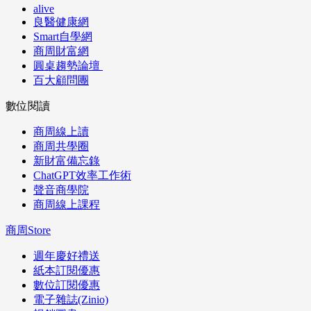
alive
良醫健康網
Smart自學網
商周財富網
圓桌趨勢論壇
百大顧問團
數位閱讀
商周線上讀
商周共學圈
新財富備忘錄
ChatGPT效率工作術
聲音商學院
商周線上課程
商周Store
週年慶好禮送
紙本訂閱優惠
數位訂閱優惠
電子雜誌(Zinio)