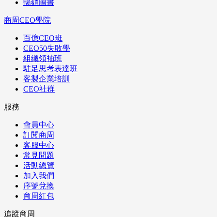
暢銷圖書
商周CEO學院
百億CEO班
CEO50失敗學
組織領袖班
駐足思考表達班
客製企業培訓
CEO社群
服務
會員中心
訂閱商周
客服中心
常見問題
活動總覽
加入我們
序號兌換
商周紅包
追蹤商周