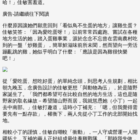
哈！」佳敏害羞道。
廣告-請繼續往下閱讀
什麼原因讓她們願意回到「看似鳥不生蛋的地方」讓雞生蛋？
佳敏笑答：「因為愛吃蛋呀！」以前常常四處跑、嘗試在各種
地方生活的她，踏入蛋雞事業，源於念念不忘曾在雲南農村吃
到的一盤「炒雞蛋」，簡單鮮滋味前所未聞，然而望向一旁活
蹦亂跳的雞，她似乎明白了什麼：「應該是因為雞很快樂
吧！」
從「愛吃蛋、想吃好蛋」的單純念頭，到思考人生規劃，相比
朝九晚五，念廣告設計的佳敏更想「與動物為伍」，於是隨野
家誕生了。「我們都希望可在比較自然的地方生活，這也是隨
野家的取名緣故－希望隨山野而居，我就慫恿她（小丁）一起
去中南部。」佳敏打趣道，這時小丁補充：「嗯，但我覺得需
要先有一點存款」，權衡下，兩人先從小丁工作的北部開始找
地。
相較小丁的謹慎，佳敏自嘲較「衝動」，一人守成營運一人開
疆拓土，互補的兩人正好組成最佳養雞戰隊，「那時我先做，