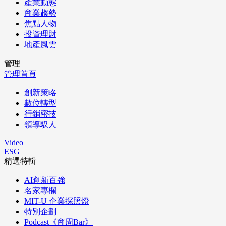
產業動態
商業趨勢
焦點人物
投資理財
地產風雲
管理
管理首頁
創新策略
數位轉型
行銷密技
領導馭人
Video
ESG
精選特輯
AI創新百強
名家專欄
MIT-U 企業探照燈
特別企劃
Podcast《商周Bar》