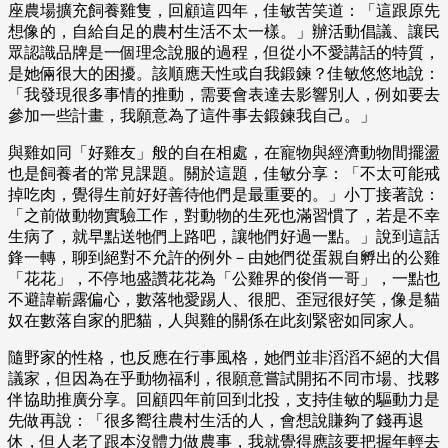
座農場擴充飼養雞隻，回顧這四年，佳敏苦笑道：「這跟原先
想像的，自給自足的農村生活不太一樣。」辦活動倡議、讓民
眾認識品牌是一個理念說服的過程，但從小不愛講話的特質，
是她倆很大的困擾。該順應天性或自我鍛鍊？佳敏悠悠地說：
「我發現很多事情的推動，需要會表達去影響別人，例如要去
參加一些計畫，我願意為了這件事去鍛鍊我自己。」
與雞如同「好雞友」般的自在相處，在寵物與經濟動物間擺盪
也是飼養者的常見課題。關於這題，佳敏分享：「不太可能戒
掉吃肉，覺得生前好好善待他們是最重要的。」小丁接著說：
「之前做動物實驗工作，對動物的生死也滿習慣了，若是不幸
生病了，就早點送牠們上路吧，讓牠們好過一點。」說到這話
鋒一轉，聊到絕對不允許的例外－由她們從蛋親自孵出的公雞
「花花」，不停地盛讚花花為「公雞界的俊俏一哥」，一點也
不避諱嶄露偏心，數落牠愛踢人、很肥、歪冠很好笑，像是貓
奴在數落自家的肥貓，人與雞的關係在此刻緊密如同家人。
隨野家的性格，也反應在行事風格，她們並非滔滔不絕的大倡
議家，但因為在乎動物福利，很願意嘗試開拓不同市場、找夥
伴協助推廣分享。回顧四年前回到北投，支持佳敏的驅動力是
先做再說：「很多嚮往農村生活的人，會想說賺夠了錢再退
休，但人老了跟本沒體力做農事，我就覺得應該要把握年輕去