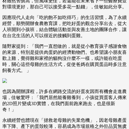
材雖然售價高，但風味更佳，若還能在未來省下一些醫療費並
對環境更好，那自己可以接受多花一點錢」，佳敏如此分享。
因應現代人走向「吃的飽不如吃得巧」的生活習慣，為了永續
經營，順勢開辦食農教育課，把吃好蛋的觀念分享出去，從大
人班開到小孩班，結合體驗活動並與友善土地的團隊合作，讓
在台北生活的人可以很近的接觸到蛋雞。
隨野家提到：「我們一直想做的，就是從小教育孩子感謝食物
的來源，特別是提供肉蛋奶的經濟動物們。也希望讓小朋友喜
歡上雞，覺得雞和家裡的貓狗沒什麼不一樣，或許能在吃蛋
時，關心這些母雞的生活方式，促使爸媽在購買蛋品時多注意
飼養方式。 ​」
也因為開辦課程，許多在網路交流的好蛋友因而有機會走進農
場，佳敏驚呼：「我們居然能養雞養到，小孩從買蛋客人傳來
的2D照片變成3D實體，在我們面前跑來跑去，也是很新
奇！」
永續經營也體現在「拯救老母雞的失業危機」，因老母雞產蛋
率下降、產下的蛋殼較薄，容易成為市場規格之外但品質無虞