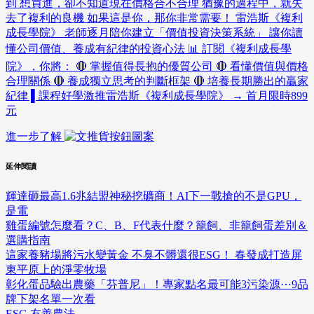
到 想買進，卻不知道現在價格合不合理 猶豫的過程中，就失
去了複利的良機 如果這是你，那你非常需要！ 雷浩斯《複利
成長學院》 老師逐月陪你建立「價值投資決策系統」 讓你讀
懂公司價值、養成有紀律的投資心法 📊 訂閱《複利成長學
院》，你將： 🔴 掌握值得長抱的優質公司 🔴 看懂價值與價格
合理關係 🔴 養成獨立思考的判斷框架 🔴 培養長期勝出的贏家
紀律 ▌課程好學激推雷浩斯《複利成長學院》 → 首月限時899
元
進一步了解
延伸閱讀
輝達砸最高1.6兆結盟神秘挖礦商！AI下一戰搶的不是GPU，
是電
雞蛋編號怎麼看？C、B、F代表什麼？籠飼、非籠飼蛋差別＆
選購指南
這家養豬場將污水變黃金 不臭不髒還很ESG！ 春發成打造屏
東平原上的淨零牧場
彰化蛋品驗出農藥「芬普尼」！專家點名最可能3污染源⋯9品
牌下架名單一次看
ESG
友善農法