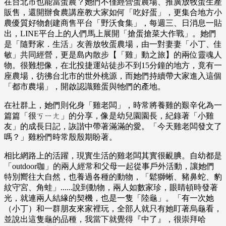
在台北市也能當蛋農？她們不僅經營蛋農場、推廣放牧蛋生產
販售，還開辦食農講座教大家如何「吃好蛋」，更集合地方小
農優質好物創建商售平台「野沃食集」，每週三、日消息一貼
出，LINE平台上的人們馬上展開「搶蛋搶菜大作戰」。她們
是「隨野家．生活」友善放牧蛋農場，由一對妻妻「小丁、佳
敏」共同經營，更是島內散步【「雞」動之旅】的兩位靈魂人
物。很難想像，在北投捷運站徒步不到15分鐘的地方，竟有一
座農場，彷彿台北市的世外桃源，而她們持續帶大家進入這個
「都市農場」，開啟認識雞蛋與牠們的產地。
在社群上，她們則化身「雞老闆」，時常將養雞的艱辛化為一
篇篇「很ㄎㄧㄤ」的分享，像是幼兒園園長，紀錄著「小雞
友」的成長日記，詼諧中帶著滿滿的愛。「今天雞老闆發文了
嗎？」雞粉們時常殷殷期盼著。
相比網路上的活躍，現實生活的雞老闆其實很靦腆。自幼都是
「outdoor咖」的兩人經常和父母一起從事戶外活動，讓她們
特別嚮往大自然，也養過各種的動物，「鬆獅蜥、豬鼻蛇、豹
紋守宮、角蛙」......說到動物，兩人如數家珍，眼睛頓時發著
光，就連兩人結緣的契機，也是一隻「陸龜」。「有一次她
（小丁）和一群朋友來家裡玩，全部人就只有她盯著烏龜看，
並說出這隻龜的品種，我當下就覺得『中了』，很崇拜哈