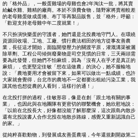
的「格外品」，一般蛋雞場的母雞也會2年淘汰一批，將其賣
給鹹水雞、雞精的廠商。本於不浪費食物，隨野家將賣相較差
的老母雞蛋做成蛋捲、布丁等再製品販售，並「格外」呼籲：
「歡迎支持老母雞中年二度就業！」
不只扮演快樂蛋的守護者，她們還是北投農地守門人。在環繞
資源回收場、工地、工廠、慣行農法稻田的地方從事友善農
業，長征這才開始，面臨開發壓力的關渡平原，灌溉溝渠被灑
除草劑、工程公司傾倒廢棄物是司空見慣的日常，三天兩頭需
要為此發聲，但她們不怕麻煩，因為「沒有人在乎才是真正的
麻煩」，也更堅定佳敏「想在這做農」的決心，她不服輸地
說：「農地要用才會被留下來，如果可以做出一點成績，也許
大家就會覺得，台北市的農地不一定都要出租給污染工業，我
讓其他也想從農的人看到，這樣行的通！」
在北投打拼的過程，佳敏形容，像是在創「跟土地有關的事
業」，也因此與在地團隊有更密切的聯繫機會，她欣慰地說：
「以前在北投長大，好像都沒能了解那麼深，這次跟島內散步
還有北投說書人合作北投在地散步路線，感覺又重新認識自己
的家。」
從純粹喜歡動物，到發展成友善蛋農場，今年還規劃開啟第二