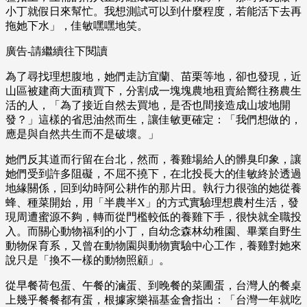
小丁就假日來幫忙。我想測試可以到什麼程度，若能活下去再
拖她下水」，佳敏嘿嘿地笑。
廣告-請繼續往下閱讀
為了尋找理想腹地，她們走訪宜蘭、苗栗等地，卻也發現，近
山區被建商大面積買下，分割成一塊塊農地租賣給嚮往務農生
活的人，「為了接近自然去買地，是否也間接造成山坡地開
發？」這樣的省思油然而生，讓佳敏更確定：「我們想做的，
應是與自然共生而不是破壞。」
她們反其道而行留在台北，然而，養雞場給人的髒臭印象，讓
她們受到許多阻礙，不屈不撓下，在北投長大的佳敏終於透過
地緣關係，回到幼時阿公耕作的那片田。執行力很強的她從養
蜂、種菜開始，用「半農半X」的方式實驗理想農村生活，發
現周遭蜜源不夠，轉而從門檻較低的養雞下手，很快就全職投
入。而關心動物福利的小丁，自幼念森林幼稚園、畢業自野生
動物保育系，又曾在動物園與動物實驗中心工作，養雞對她來
說只是「換不一樣的動物照顧」。
從早餐荷包蛋、午餐的滷蛋、到晚餐的菜圃蛋，台灣人的餐桌
上幾乎餐餐都有蛋，根據家樂福基金會指出：「台灣一年就吃