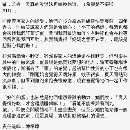
做，若有一天真的沒辦法再轉換跑道。（希望是不要啦
XD）」
即便帶著家人的擔憂，他們亦步亦趨為雞組建快樂農莊，四年
過去，佳敏笑說家人們還是會擔心：「小丁的媽媽，每週也都
會來找我們訂菜訂蛋、問問我們最近如何？有時候也會在粉專
回留言跟我們互動，其實我覺得『媽媽之意不在菜』，應該是
想關心我們啦！」
雖然偶爾會小吵架、雖然跟家人的溝通還在找默契，但對樂在
其中的佳敏來說，蛋農場是她實踐夢想的地方，隨著養雞場逐
漸優化，漸漸有了「家」的感覺；起初幫忙性質的小丁也有很
大的轉變：「剛開始會覺得天啊好累，蚊子很多，夏天還熱到
流鼻血，但看到雞跑來跑去很療癒，現在會覺得牠們一起工作
很幸福。」
「好吃的蛋」也依然是她們繼續養雞的動力，她們說：「客人
覺得好吃，才會繼續賺錢嘛！」「看能不能養雞養到九十
歲」。即便空間硬體稱不上盡善盡美，但至少她們能給雞一個
溫暖舒適的家，用蛋農場，實現對動物福利的理想。
責任編輯：陳承璋