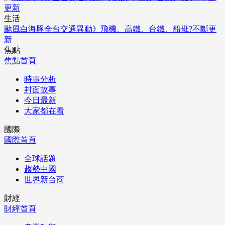
生活
颱風白海豚全台交通異動》飛機、高鐵、台鐵、船班?不斷更
新
焦點
焦點首頁
時事分析
封面故事
今日最新
大家都在看
國際
國際首頁
全球話題
趨勢中國
世界新台商
財經
財經首頁