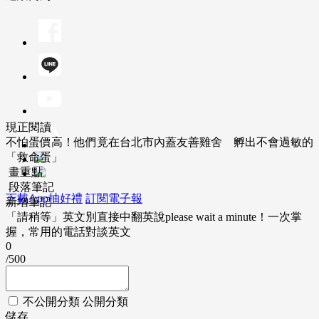
現正閱讀
不怕蛋價高！他們竟在台北市內蓋友善雞舍 孵出不會過敏的
「救命蛋」
畫重點
段落筆記
下載App抽好禮
訂閱電子報
新增筆記
「請稍等」英文別直接中翻英說please wait a minute！一次掌
握，常用的電話對談英文
0
/500
不公開分類
公開分類
儲存