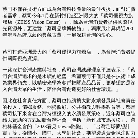
蔡司不僅在技術方面成為台灣科技產業的最佳後援，面對消費
者需求，蔡司今年1月在新竹打造亞洲最大的「蔡司優視力旗
艦店（ZEISS Vision Center）」，除為台灣消費者提供國際視
光資源外，更建置「蔡司品牌博物館」，獨家展出具備近200
年濃厚品牌底蘊的典藏古董，一展深耕台灣的決心。
蔡司打造亞洲最大的「蔡司優視力旗艦店」，為台灣消費者提
供國際視光資源。
一路深耕台灣產業與社會，蔡司台灣總經理章平達表示：「蔡
司台灣所追求的是永續的經營，希望蔡司不僅只是在技術上成
為業界領先，以精密光學為客戶把關產品品質，更希望的是深
入台灣大眾的生活，陪伴台灣創造更好的社會環境。」
因此在社會責任方面，蔡司也持續擴大對永續發展與社會責任
的投入，偏鄉服務、弱勢照顧、公共衛教與科學教育等，都是
蔡司接下來會在台灣持續投入的永續發展策略，近年蔡司也陸
續以贊助的方式回饋台灣社會，包括「新竹城市馬拉松」、齊
柏林基金會的「2023看見Taiwan路跑」、「台灣足球夢想計
畫」等，從國小、國中、大學到社會，期望透過資金挹注助力