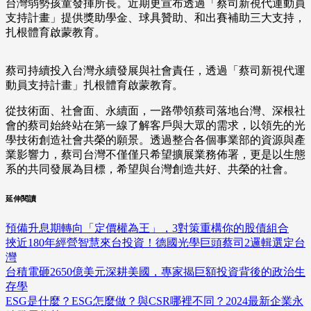
台灣弱勢孩童發揮所長。近期更宣布透過「蔡司新視代運動員
支持計畫」提供獎助學金、球具贊助、和出賽補助三大支持，
扎根體育啟蒙教育。
蔡司持續投入台灣永續發展與社會責任，透過「蔡司新視代運
動員支持計畫」扎根體育啟蒙教育。
從技術面、社會面、永續面，一路帶領蔡司落地台灣、深根社
會的蔡司始終站在第一線了解客戶與大眾的需求，以領先的光
學技術創造社會共榮的願景。透過整合各個事業部的資源與產
業影響力，蔡司台灣不僅僅只希望擴展業務佈署，更是以生態
系的共同發展為目標，希望與台灣創造共好、共榮的社會。
延伸閱讀
預備升息期轉向「定價權為王」，3對策重構你的股債組合
挾近180年經營智慧來台投資！德國光學巨頭蔡司2邏輯選定台
灣
台積電砸2650億美元深耕美國，專家揭巨額投資背後的政治生
存學
ESG是什麼？ESG怎麼做？與CSR哪裡不同？2024最新企業永