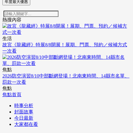
年度最大優惠
熱搜內容
生活
故宮《龍藏經》特展8/8開展！展期、門票、預約／候補方式
一次看
焦點
2026防空演習8/10中部斷網登場！北南東時間、14縣市名單、
罰款一次看
焦點
焦點首頁
時事分析
封面故事
今日最新
大家都在看