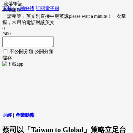
段落筆記
下載App抽好禮
訂閱電子報
新增筆記
「請稍等」英文別直接中翻英說please wait a minute！一次掌
握，常用的電話對談英文
0
/500
不公開分類
公開分類
儲存
財經
|
產業動態
蔡司以「Taiwan to Global」策略立足台