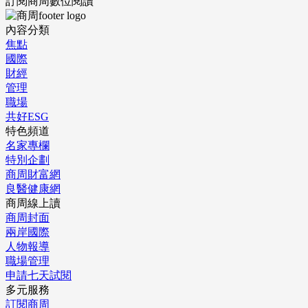
訂閱商周數位閱讀
內容分類
焦點
國際
財經
管理
職場
共好ESG
特色頻道
名家專欄
特別企劃
商周財富網
良醫健康網
商周線上讀
商周封面
兩岸國際
人物報導
職場管理
申請七天試閱
多元服務
訂閱商周