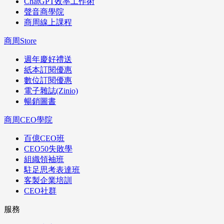
ChatGPT效率工作術
聲音商學院
商周線上課程
商周Store
週年慶好禮送
紙本訂閱優惠
數位訂閱優惠
電子雜誌(Zinio)
暢銷圖書
商周CEO學院
百億CEO班
CEO50失敗學
組織領袖班
駐足思考表達班
客製企業培訓
CEO社群
服務