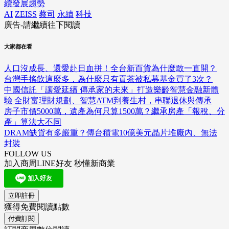
續發展趨勢
AI
ZEISS
蔡司
永續
科技
廣告-請繼續往下閱讀
大家都在看
人口沒成長、還愛赴日血拼！全台新百貨為什麼敢一直開？
台灣手搖飲這麼多，為什麼只有貢茶被私募基金買了3次？
中國信託「讓愛延續 傳承家的未來」打造樂齡智慧金融新體
驗 全財富理財規劃、智慧ATM到養生村，串聯退休與傳承
房子市價5000萬，遺產為何只算1500萬？繼承房產「報稅、分
產」算法大不同
DRAM缺貨有多嚴重？傳台積電10億美元晶片堆廠內、無法
封裝
FOLLOW US
加入商周LINE好友 秒懂新商業
立即註冊
獲得免費閱讀點數
付費訂閱