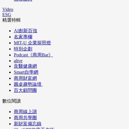
Video
ESG
精選特輯
AI創新百強
名家專欄
MIT-U 企業探照燈
特別企劃
Podcast《商周Bar》
alive
良醫健康網
Smart自學網
商周財富網
圓桌趨勢論壇
百大顧問團
數位閱讀
商周線上讀
商周共學圈
新財富備忘錄