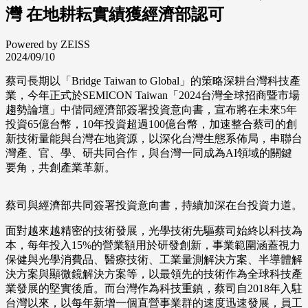
灣 在地耕耘實績獲經濟部認可
Powered by ZEISS
2024/09/10
蔡司長期以「Bridge Taiwan to Global」的策略深耕台灣科技產
業，今年正式於SEMICON Taiwan「2024台灣全球招商暨市場
趨勢論壇」中偕同經濟部簽署投資意向書，宣布將在未來5年
投資65億台幣，10年投資超過100億台幣，加速整合蔡司的創
新技術量能與台灣在地資源，以深化台灣生態系佈局，串聯台
灣產、官、學、研共同合作，與台灣一同成為AI領域的關鍵
要角，共創產業革新。
蔡司與經濟部共同簽署投資意向書，持續加深在台投資力道。
面對越來越精密的技術發展，光學技術先驅蔡司始終以科技為
本，每年投入15%的營業額用於研發創新，事業範圍涵蓋視力
保健與光學消費品、醫療技術、工業量測解決方案、半導體解
決方案與顯微鏡解決方案等，以最領先的技術作為全球科技產
業發展的堅實後盾。而台灣作為科技重鎮，蔡司自2018年入駐
台灣以來，以每年新增一個直營事業群的速度迅速發展，員工