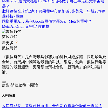
Meta 2023股價大漲逾150%！佐伯格做了哪些事走出元宇宙陰
霾？
繼輝達後全球第2家！蘋果盤中市值衝破5兆美元，年飆25%稱
霸科技7巨頭
同樣重壓AI，為何Google股價大漲6%、Meta卻重挫？
Meta
AI
Orion
元宇宙
佐伯格
數位時代
看更多
數位時代
《數位時代》是台灣最具影響力的科技財經媒體，長期聚焦於
全球、台灣與中國等地最新的科技、網路、創業、數位行銷等
議題的最新趨勢，更引領台灣社會對「新商業」的關注與討
論。
廣告-請繼續往下閱讀
大家都在看
人口沒成長、還愛赴日血拼！全台新百貨為什麼敢一直開？