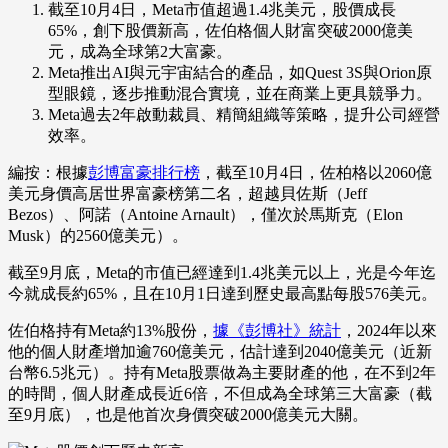
截至10月4日，Meta市值超過1.4兆美元，股價成長
65%，創下股價新高，佐伯格個人財富突破2000億美
元，成為全球第2大富豪。
Meta推出AI與元宇宙結合的產品，如Quest 3S與Orion原
型眼鏡，逐步推動混合實境，並在商業上更具競爭力。
Meta過去2年啟動裁員、精簡組織等策略，提升公司經營
效率。
編按：根據
彭博富豪排行榜
，截至10月4日，佐柏格以2060億
美元身價高居世界富豪榜第二名，超越貝佐斯（Jeff
Bezos）、阿諾（Antoine Arnault），僅次於馬斯克（Elon
Musk）的2560億美元）。
截至9月底，Meta的市值已經達到1.4兆美元以上，光是今年迄
今就成長約65%，且在10月1日達到歷史最高點每股576美元。
佐伯格持有Meta約13%股份，
據《彭博社》統計
，2024年以來
他的個人財產增加逾760億美元，估計達到2040億美元（近新
台幣6.5兆元）。持有Meta股票做為主要財產的他，在不到2年
的時間，個人財產成長近6倍，不但成為全球第三大富豪（截
至9月底），也是他首次身價突破2000億美元大關。