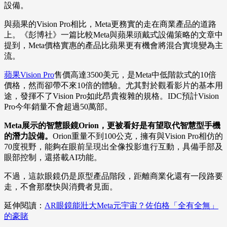
設備。
與蘋果的Vision Pro相比，Meta更務實的走在商業產品的道路
上。《彭博社》一篇比較Meta與蘋果頭戴式設備策略的文章中
提到，Meta價格實惠的產品比蘋果更有機會將混合實境變為主
流。
蘋果Vision Pro
售價高達3500美元，是Meta中低階款式的10倍
價格，然而卻帶不來10倍的體驗。尤其對於觀看影片的基本用
途，發揮不了Vision Pro如此昂貴複雜的規格。IDC預計Vision
Pro今年銷量不會超過50萬部。
Meta展示的智慧眼鏡Orion，更被看好是有望取代智慧型手機
的潛力設備。
Orion重量不到100公克，擁有與Vision Pro相仿的
70度視野，能夠在眼前呈現出全像投影進行互動，具備手部及
眼部控制，還搭載AI功能。
不過，這款眼鏡仍是原型產品階段，距離商業化還有一段路要
走，不會那麼快與消費者見面。
延伸閱讀：
AR眼鏡能壯大Meta元宇宙？佐伯格「全有全無」
的豪賭