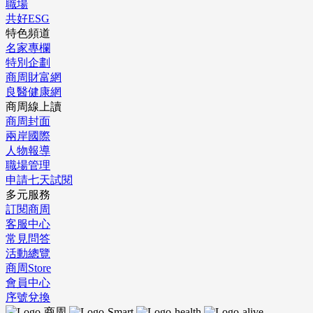
職場
共好ESG
特色頻道
名家專欄
特別企劃
商周財富網
良醫健康網
商周線上讀
商周封面
兩岸國際
人物報導
職場管理
申請七天試閱
多元服務
訂閱商周
客服中心
常見問答
活動總覽
商周Store
會員中心
序號兌換