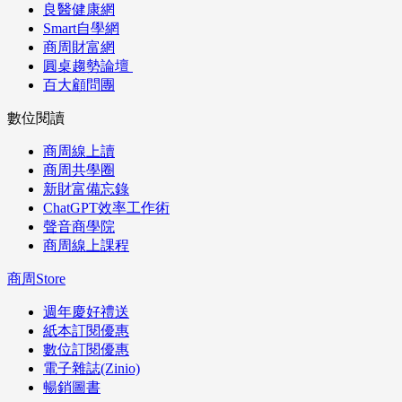
良醫健康網
Smart自學網
商周財富網
圓桌趨勢論壇
百大顧問團
數位閱讀
商周線上讀
商周共學圈
新財富備忘錄
ChatGPT效率工作術
聲音商學院
商周線上課程
商周Store
週年慶好禮送
紙本訂閱優惠
數位訂閱優惠
電子雜誌(Zinio)
暢銷圖書