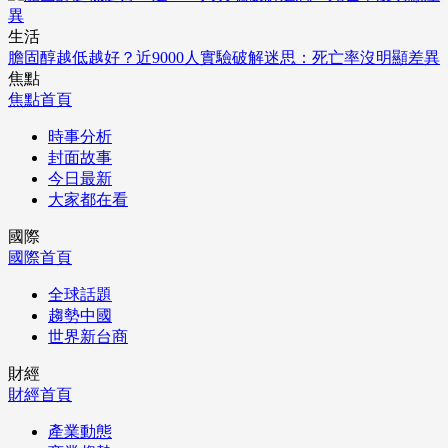
生活
膽固醇越低越好？近9000人實驗破解迷思：死亡率沒明顯差異
焦點
焦點首頁
時事分析
封面故事
今日最新
大家都在看
國際
國際首頁
全球話題
趨勢中國
世界新台商
財經
財經首頁
產業動態