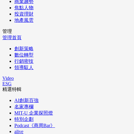
商業趨勢
焦點人物
投資理財
地產風雲
管理
管理首頁
創新策略
數位轉型
行銷密技
領導馭人
Video
ESG
精選特輯
AI創新百強
名家專欄
MIT-U 企業探照燈
特別企劃
Podcast《商周Bar》
alive