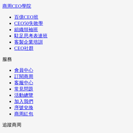
商周CEO學院
百億CEO班
CEO50失敗學
組織領袖班
駐足思考表達班
客製企業培訓
CEO社群
服務
會員中心
訂閱商周
客服中心
常見問題
活動總覽
加入我們
序號兌換
商周紅包
追蹤商周