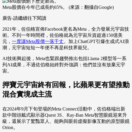
Meta股價在今年已成長約65%。 (來源：翻攝自Google)
廣告-請繼續往下閱讀
2021年，佐伯格宣佈Facebook更名為Meta，全力發展元宇宙技
術。不到一年時間裡，佐伯格就為元宇宙斥資超過150億美
元，
一度讓Meta股價一落千丈
。加上ChatGPT引爆生成式AI浪
潮，元宇宙短短一年便不再是科技界寵兒。
AI技術興起後，Meta也緊跟趨勢推出包括Llama 2模型等一系
列AI成果，不過佐伯格始終對外強調：他們並沒有放棄元宇
宙。
押寶元宇宙終有回報，比蘋果更有望推動
混合實境成主流
在2024年9月下旬登場的Meta Connect活動中，佐伯格端出新
款中階頭戴式顯示器Quest 3S、Ray-Ban Meta智慧眼鏡迎來升
級，還展示了驚豔眾人、能夠與眼前虛擬影像互動的原型眼鏡
Orion。