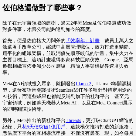
佐伯格還做對了哪些事？
除了在元宇宙領域的建樹，過去2年裡Meta及佐伯格還成功做
對多件事，才讓公司能夠達到如今的高度。
首先，便是佐伯格大刀闊斧的
「效率年」計畫
，裁員上萬人之
餘還著手改革公司，縮減中高層管理職位，致力打造更精簡、
扁平化的組織架構，並取消優先順序較低的計畫，集中火力在
主要目標上。這項計畫獲得多家科技巨頭仿效，Google、亞馬
遜都相繼宣佈要減少公司層級，精簡人事架構提昇速度與效
率。
Meta在AI領域投入眾多，除開發出
Llama 2
、Llama 3等開源模
型，還發布語音翻譯技術SeamlessM4T等多種針對特定用途的
AI技術，而這些成果也都能反哺到旗下的社群平台，甚至元
宇宙領域，例如聊天機器人Meta AI，以及在Meta Connect展示
的即時翻譯技術等。
另外，Meta推出的新社群平台
Threads
，更打破ChatGPT締造的
紀錄，只
花5天便突破1億用戶
。這款模仿推特打造的新服務，
憑借旗下平台的互相導流串接，不僅沒有曇花一現，如今每月