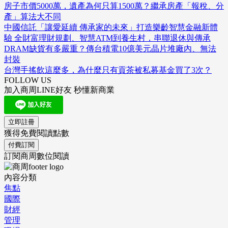
房子市價5000萬，遺產為何只算1500萬？繼承房產「報稅、分
產」算法大不同
中國信託「讓愛延續 傳承家的未來」打造樂齡智慧金融新體
驗 全財富理財規劃、智慧ATM到養生村，串聯退休與傳承
DRAM缺貨有多嚴重？傳台積電10億美元晶片堆廠內、無法
封裝
台灣手搖飲這麼多，為什麼只有貢茶被私募基金買了3次？
FOLLOW US
加入商周LINE好友 秒懂新商業
立即註冊
獲得免費閱讀點數
付費訂閱
訂閱商周數位閱讀
內容分類
焦點
國際
財經
管理