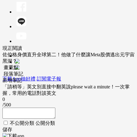
現正閱讀
佐伯格身價直升全球第二！他做了什麼讓Meta股價逃出元宇宙
黑洞？
畫重點
段落筆記
下載App抽好禮
訂閱電子報
新增筆記
「請稍等」英文別直接中翻英說please wait a minute！一次掌
握，常用的電話對談英文
0
/500
不公開分類
公開分類
儲存