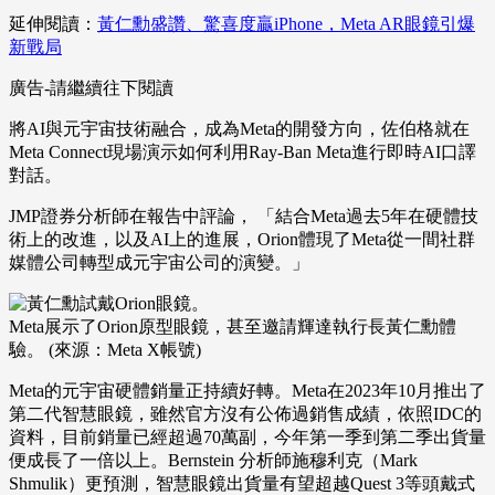
延伸閱讀：
黃仁勳盛讚、驚喜度贏iPhone，Meta AR眼鏡引爆
新戰局
廣告-請繼續往下閱讀
將AI與元宇宙技術融合，成為Meta的開發方向，佐伯格就在
Meta Connect現場演示如何利用Ray-Ban Meta進行即時AI口譯
對話。
JMP證券分析師在報告中評論， 「結合Meta過去5年在硬體技
術上的改進，以及AI上的進展，Orion體現了Meta從一間社群
媒體公司轉型成元宇宙公司的演變。」
Meta展示了Orion原型眼鏡，甚至邀請輝達執行長黃仁勳體
驗。 (來源：Meta X帳號)
Meta的元宇宙硬體銷量正持續好轉。Meta在2023年10月推出了
第二代智慧眼鏡，雖然官方沒有公佈過銷售成績，依照IDC的
資料，目前銷量已經超過70萬副，今年第一季到第二季出貨量
便成長了一倍以上。Bernstein 分析師施穆利克（Mark
Shmulik）更預測，智慧眼鏡出貨量有望超越Quest 3等頭戴式