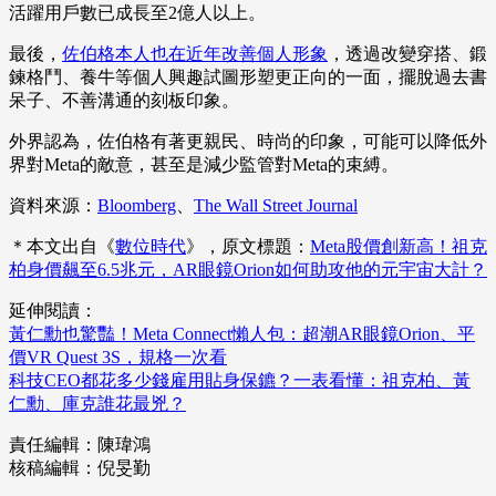
活躍用戶數已成長至2億人以上。
最後，
佐伯格本人也在近年改善個人形象
，透過改變穿搭、鍛
鍊格鬥、養牛等個人興趣試圖形塑更正向的一面，擺脫過去書
呆子、不善溝通的刻板印象。
外界認為，佐伯格有著更親民、時尚的印象，可能可以降低外
界對Meta的敵意，甚至是減少監管對Meta的束縛。
資料來源：
Bloomberg
、
The Wall Street Journal
＊本文出自《
數位時代
》，原文標題：
Meta股價創新高！祖克
柏身價飆至6.5兆元，AR眼鏡Orion如何助攻他的元宇宙大計？
延伸閱讀：
黃仁勳也驚豔！Meta Connect懶人包：超潮AR眼鏡Orion、平
價VR Quest 3S，規格一次看
科技CEO都花多少錢雇用貼身保鑣？一表看懂：祖克柏、黃
仁勳、庫克誰花最兇？
責任編輯：陳瑋鴻
核稿編輯：倪旻勤