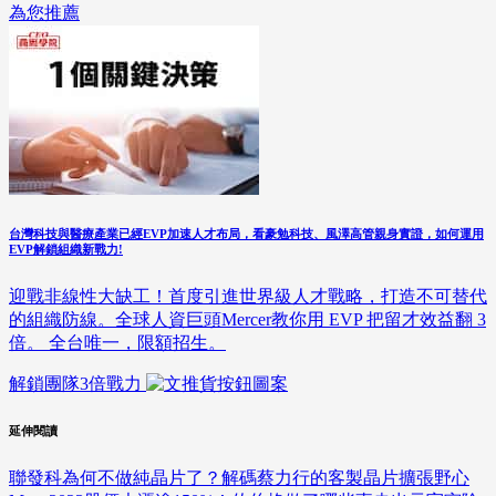
為您推薦
台灣科技與醫療產業已經EVP加速人才布局，看豪勉科技、風澤高管親身實證，如何運用
EVP解鎖組織新戰力!
迎戰非線性大缺工！首度引進世界級人才戰略，打造不可替代
的組織防線。全球人資巨頭Mercer教你用 EVP 把留才效益翻 3
倍。 全台唯一，限額招生。
解鎖團隊3倍戰力
延伸閱讀
聯發科為何不做純晶片了？解碼蔡力行的客製晶片擴張野心