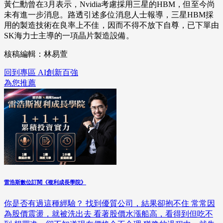
黃仁勳曾在3月表示，Nvidia考慮採用三星的HBM，但至今尚
未有進一步消息。路透引述多位消息人士報導，三星HBM採
用的製造技術在良率上不佳，因而不得不放下自尊，已下單由
SK海力士主導的一項晶片製造設備。
核稿編輯：林易萱
回到專區 AI創新百強
為您推薦
雷浩斯數位訂閱《複利成長學院》
你是否有過這種經驗？ 找到優質公司，結果卻抱不住 常常因
為股價震盪，就被洗出去 看著股價水漲船高，看得到但吃不