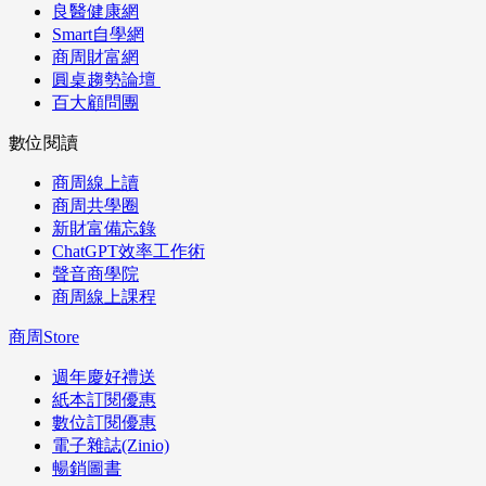
良醫健康網
Smart自學網
商周財富網
圓桌趨勢論壇
百大顧問團
數位閱讀
商周線上讀
商周共學圈
新財富備忘錄
ChatGPT效率工作術
聲音商學院
商周線上課程
商周Store
週年慶好禮送
紙本訂閱優惠
數位訂閱優惠
電子雜誌(Zinio)
暢銷圖書