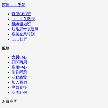
商周CEO學院
百億CEO班
CEO50失敗學
組織領袖班
駐足思考表達班
客製企業培訓
CEO社群
服務
會員中心
訂閱商周
客服中心
常見問題
活動總覽
加入我們
序號兌換
商周紅包
追蹤商周