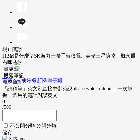
現正閱讀
HBM是什麼？SK海力士聯手台積電、美光三星搶攻！概念股
有哪些？
畫重點
段落筆記
下載App抽好禮
訂閱電子報
新增筆記
「請稍等」英文別直接中翻英說please wait a minute！一次掌
握，常用的電話對談英文
0
/500
不公開分類
公開分類
儲存