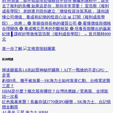
到 想買進，卻不知道現在價格合不合理 猶豫的過程中，就失
去了複利的良機 如果這是你，那你非常需要！ 雷浩斯《複利
成長學院》 老師逐月陪你建立「價值投資決策系統」 讓你讀
懂公司價值、養成有紀律的投資心法 📊 訂閱《複利成長學
院》，你將： 🔴 掌握值得長抱的優質公司 🔴 看懂價值與價格
合理關係 🔴 養成獨立思考的判斷框架 🔴 培養長期勝出的贏家
紀律 ▌課程好學激推雷浩斯《複利成長學院》 → 首月限時899
元
進一步了解
延伸閱讀
輝達砸最高1.6兆結盟神秘挖礦商！AI下一戰搶的不是GPU，
是電
虧損9兆、幾乎被放棄⋯SK海力士如何靠黃仁勳、台積電逆襲
三星？
HBM是什麼？概念股有哪些？台灣供應鏈／受惠股、全球龍
頭一次看
紅色風暴來襲！長鑫存儲2770億IPO砸盤，SK海力士、台記憶
體全翻黑
AI
美光
三星
海力士
HBM