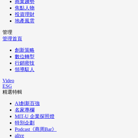
商業趨勢
焦點人物
投資理財
地產風雲
管理
管理首頁
創新策略
數位轉型
行銷密技
領導馭人
Video
ESG
精選特輯
AI創新百強
名家專欄
MIT-U 企業探照燈
特別企劃
Podcast《商周Bar》
alive