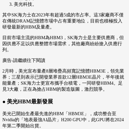
美光科技。
其中SK海力士在2023年有超過5成的市占率。這3家廠商不僅
在傳統DRAM記憶體市場中占有重要地位，目前也積極投入
研發最新的HBM及量產。
目前市場主流的HBM為HBM3，SK海力士是主要供應商，但
因供應不足以供應整體市場需求，其他廠商紛紛搶入供應行
列。
廣告-請繼續往下閱讀
2月時，美光宣布量產8層堆疊高頻寬記憶體HBM3E，領先業
界；三星則表示已開發業界首款12層HBM3E晶片，半年後就
能量產；SK海力士更宣布攜手台積電，一同研發HBM4。足
見3大廠，正在為搶占HBM的製造版圖，激烈競爭。
● 美光HBM最新發展
美光已開始生產最先進的HBM「HBM3E」，成功整合至
Nvidia的「地表最強AI晶片」H200 GPU中，此GPU將在2024
年第二季開始出貨。