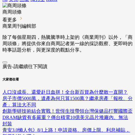
商周頭條
看更多
商業周刊編輯部
除了每個星期四，熱騰騰準時上架的《商業周刊》以外，「商
周頭條」將提供你來自商周記者第一線的採訪觀察、
更即時的
時事話題分析，與更深度的觀點分享。
廣告-請繼續往下閱讀
大家都在看
人口沒成長、還愛赴日血拼！全台新百貨為什麼敢一直開？
房子市價5000萬，遺產為何只算1500萬？繼承房產「報稅、分
產」算法大不同
創新學研技術結合實戰！世恆生技帶領台灣保健品打響國際盃
DRAM缺貨有多嚴重？傳台積電10億美元晶片堆廠內、無法
封裝
青安3.0懶人包》8/1上路！申請資格、房價上限、利息補貼，