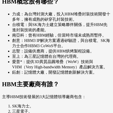
HBM概念股有哪些？
力成：為台灣封測大廠，投入HBM堆疊封裝技術開發十
多年，擁有成熟的矽穿孔封裝技術。
台積電：與SK海力士建立策略夥伴關係，提升HBM先
進封裝技術的產能。
南亞科：曾有HBM經驗，但當時市場未成熟而暫停。
創意：HBM3 IP解決方案通過矽驗證，與台積電、SK海
力士合作HBM3 CoWoS平台。
志聖：設備供應商，提供HBM烘烤製程設備。
至上：為三星記憶體在台灣的代理商。
愛普*：提供3D異質晶圓堆疊（WoW）技術與
VHM（Very High-bandwidth Memory）產品解決方案。
鈺創：記憶體大廠，開發記憶體創新解決方案。
HBM主要廠商有誰？
主導HBM技術發展的3大記憶體領導廠商包含：
SK海力士。
三星電子。