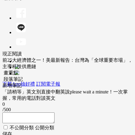
現正閱讀
前25大經濟體之一！美最新報告：台灣為「全球重要市場」，
主導科技供應鏈
畫重點
段落筆記
下載App抽好禮
訂閱電子報
新增筆記
「請稍等」英文別直接中翻英說please wait a minute！一次掌
握，常用的電話對談英文
0
/500
不公開分類
公開分類
儲存