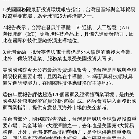
1.美國國務院最新投資環境報告指出，台灣是區域與全球貿易
投資重要市場，為全球前25大經濟體之一。
2.報告表示，台灣在發展半導體、5G通訊、人工智慧（AI）
與物聯網（IoT）等新興科技產品上，具備先進研發能力，因
此在國際科技供應鏈扮演主導地位。
3.台灣金融、批發零售與電子業仍是外人鎖定的前幾大產業。
此外，傳統製造業、服務業也最受美國投資人青睞。
美國國務院今天公布最新投資環境報告，指台灣是區域與全球
貿易投資重要市場，且因為在半導體、5G等新興科技領域具
備先進研發能力，在國際科技供應鏈扮演主導地位。
這份年度報告評估超過170個國家及經濟體商業環境，是由美
國各駐外館處經濟官員分析撰寫而成。內容會被納入商務部國
家商業指引，提供有意發展海外市場的美企參考。
在台灣部分，國務院報告指出，台灣是區域與全球貿易投資重
要市場，為全球前25大經濟體之一，去年也是美國第9大貿易
夥伴。此外，台灣擁有高技能勞動力，是全球供應鏈重要環
節，同時是東亞運輸轉運中央樞紐、先進研發的主要中心。