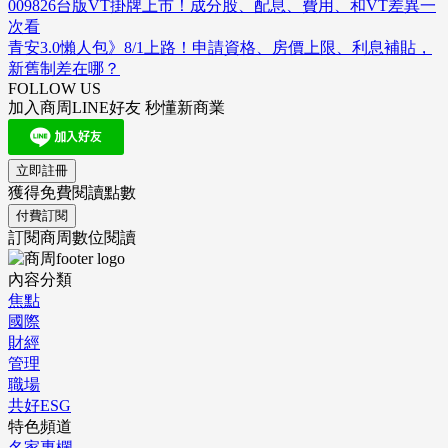
009826台版VT掛牌上市！成分股、配息、費用、和VT差異一
次看
青安3.0懶人包》8/1上路！申請資格、房價上限、利息補貼，
新舊制差在哪？
FOLLOW US
加入商周LINE好友 秒懂新商業
立即註冊
獲得免費閱讀點數
付費訂閱
訂閱商周數位閱讀
內容分類
焦點
國際
財經
管理
職場
共好ESG
特色頻道
名家專欄