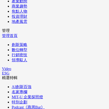
產業動態
商業趨勢
焦點人物
投資理財
地產風雲
管理
管理首頁
創新策略
數位轉型
行銷密技
領導馭人
Video
ESG
精選特輯
AI創新百強
名家專欄
MIT-U 企業探照燈
特別企劃
Podcast《商周Bar》