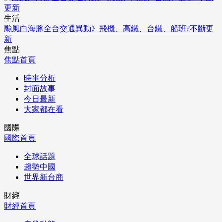
生活
颱風白海豚全台交通異動》飛機、高鐵、台鐵、船班?不斷更
新
焦點
焦點首頁
時事分析
封面故事
今日最新
大家都在看
國際
國際首頁
全球話題
趨勢中國
世界新台商
財經
財經首頁