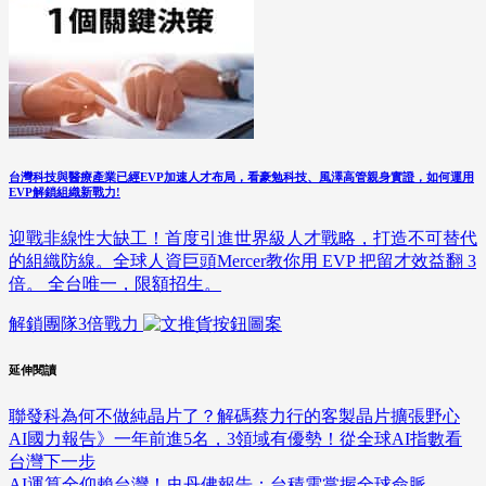
台灣科技與醫療產業已經EVP加速人才布局，看豪勉科技、風澤高管親身實證，如何運用
EVP解鎖組織新戰力!
迎戰非線性大缺工！首度引進世界級人才戰略，打造不可替代
的組織防線。全球人資巨頭Mercer教你用 EVP 把留才效益翻 3
倍。 全台唯一，限額招生。
解鎖團隊3倍戰力
延伸閱讀
聯發科為何不做純晶片了？解碼蔡力行的客製晶片擴張野心
AI國力報告》一年前進5名，3領域有優勢！從全球AI指數看
台灣下一步
AI運算全仰賴台灣！史丹佛報告：台積電掌握全球命脈