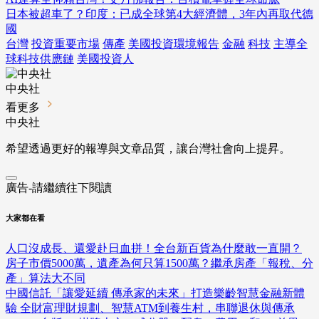
日本被超車了？印度：已成全球第4大經濟體，3年內再取代德
國
台灣
投資重要市場
傳產
美國投資環境報告
金融
科技
主導全
球科技供應鏈
美國投資人
中央社
看更多
中央社
希望透過更好的報導與文章品質，讓台灣社會向上提昇。
廣告-請繼續往下閱讀
大家都在看
人口沒成長、還愛赴日血拼！全台新百貨為什麼敢一直開？
房子市價5000萬，遺產為何只算1500萬？繼承房產「報稅、分
產」算法大不同
中國信託「讓愛延續 傳承家的未來」打造樂齡智慧金融新體
驗 全財富理財規劃、智慧ATM到養生村，串聯退休與傳承