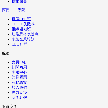
暢銷圖書
商周CEO學院
百億CEO班
CEO50失敗學
組織領袖班
駐足思考表達班
客製企業培訓
CEO社群
服務
會員中心
訂閱商周
客服中心
常見問題
活動總覽
加入我們
序號兌換
商周紅包
追蹤商周