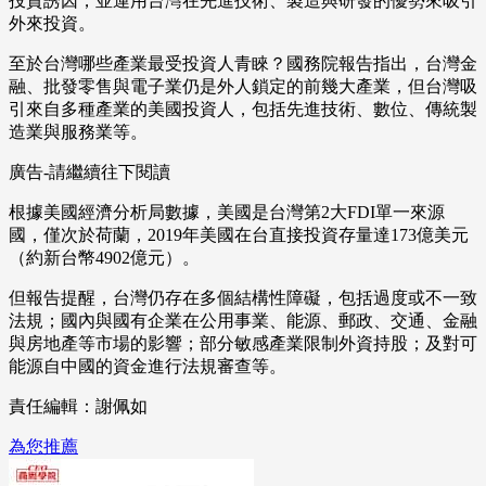
投資誘因，並運用台灣在先進技術、製造與研發的優勢來吸引
外來投資。
至於台灣哪些產業最受投資人青睞？國務院報告指出，台灣金
融、批發零售與電子業仍是外人鎖定的前幾大產業，但台灣吸
引來自多種產業的美國投資人，包括先進技術、數位、傳統製
造業與服務業等。
廣告-請繼續往下閱讀
根據美國經濟分析局數據，美國是台灣第2大FDI單一來源
國，僅次於荷蘭，2019年美國在台直接投資存量達173億美元
（約新台幣4902億元）。
但報告提醒，台灣仍存在多個結構性障礙，包括過度或不一致
法規；國內與國有企業在公用事業、能源、郵政、交通、金融
與房地產等市場的影響；部分敏感產業限制外資持股；及對可
能源自中國的資金進行法規審查等。
責任編輯：謝佩如
為您推薦