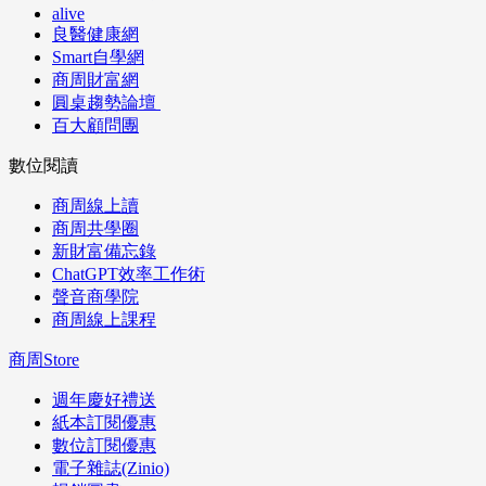
alive
良醫健康網
Smart自學網
商周財富網
圓桌趨勢論壇
百大顧問團
數位閱讀
商周線上讀
商周共學圈
新財富備忘錄
ChatGPT效率工作術
聲音商學院
商周線上課程
商周Store
週年慶好禮送
紙本訂閱優惠
數位訂閱優惠
電子雜誌(Zinio)