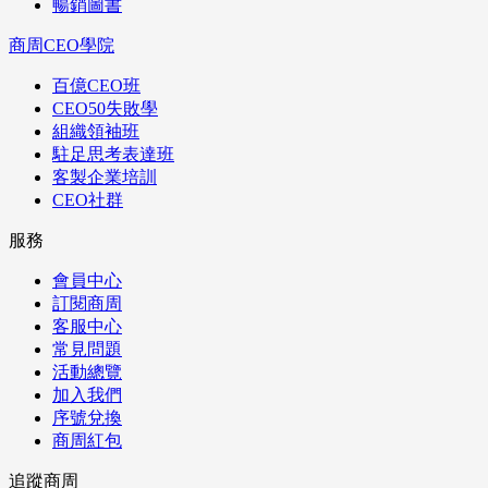
暢銷圖書
商周CEO學院
百億CEO班
CEO50失敗學
組織領袖班
駐足思考表達班
客製企業培訓
CEO社群
服務
會員中心
訂閱商周
客服中心
常見問題
活動總覽
加入我們
序號兌換
商周紅包
追蹤商周