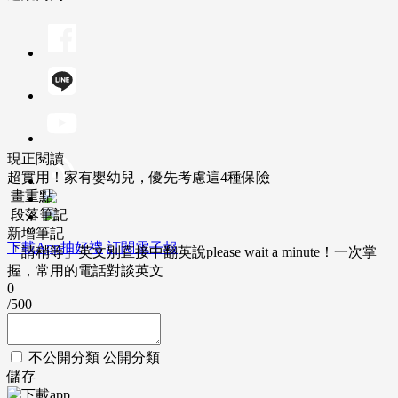
現正閱讀
超實用！家有嬰幼兒，優先考慮這4種保險
畫重點
段落筆記
新增筆記
下載App抽好禮
訂閱電子報
「請稍等」英文別直接中翻英說please wait a minute！一次掌
握，常用的電話對談英文
0
/500
不公開分類
公開分類
儲存