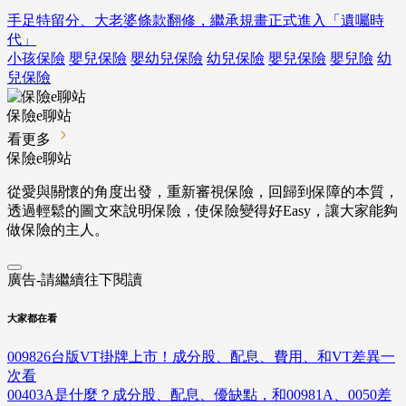
手足特留分、大老婆條款翻修，繼承規畫正式進入「遺囑時
代」
小孩保險
嬰兒保險
嬰幼兒保險
幼兒保險
嬰兒保險
嬰兒險
幼
兒保險
保險e聊站
看更多
保險e聊站
從愛與關懷的角度出發，重新審視保險，回歸到保障的本質，
透過輕鬆的圖文來說明保險，使保險變得好Easy，讓大家能夠
做保險的主人。
廣告-請繼續往下閱讀
大家都在看
009826台版VT掛牌上市！成分股、配息、費用、和VT差異一
次看
00403A是什麼？成分股、配息、優缺點，和00981A、0050差