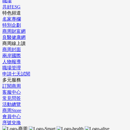
職場
共好ESG
特色頻道
名家專欄
特別企劃
商周財富網
良醫健康網
商周線上讀
商周封面
兩岸國際
人物報導
職場管理
申請七天試閱
多元服務
訂閱商周
客服中心
常見問答
活動總覽
商周Store
會員中心
序號兌換