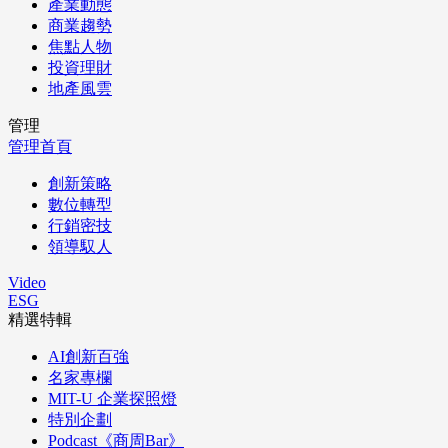
產業動態
商業趨勢
焦點人物
投資理財
地產風雲
管理
管理首頁
創新策略
數位轉型
行銷密技
領導馭人
Video
ESG
精選特輯
AI創新百強
名家專欄
MIT-U 企業探照燈
特別企劃
Podcast《商周Bar》