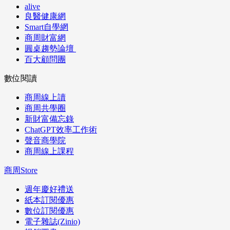
alive
良醫健康網
Smart自學網
商周財富網
圓桌趨勢論壇
百大顧問團
數位閱讀
商周線上讀
商周共學圈
新財富備忘錄
ChatGPT效率工作術
聲音商學院
商周線上課程
商周Store
週年慶好禮送
紙本訂閱優惠
數位訂閱優惠
電子雜誌(Zinio)