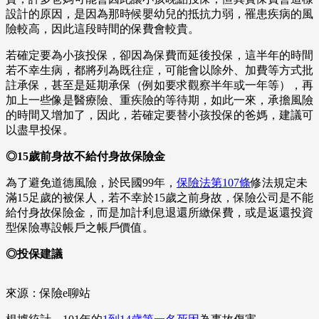
設計的原因，是因為那時候嬰幼兒的抵抗力弱，罹患疾病的風
險較高，因此這段時間的保費會較貴。
若確定要為小孩投保，卻因為保費而延後投保，這半年的時間
若不幸生病，都將列為既往症，可能會以除外、加費等方式批
註承保，甚至是延期承保（例如要求觀察半年或一年等），再
加上一些像是醫療險、重疾險的等待期，如此一來，承擔風險
的時間又增加了，因此，若確定要替小孩投保的爸媽，建議可
以盡早投保。
◎15歲前身故不給付身故保險金
為了避免道德風險，於民國99年，
保險法第107條
修法規定未
滿15足歲的被保人，若不幸於15歲之前身故，保險公司是不能
給付身故保險金，而是加計利息退還所繳保費，或是返還投資
型保險專設帳戶之帳戶價值。
◎投保建議
來源：保險e聊站