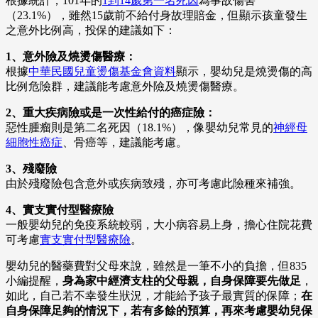
根據統計，101年的
1到14歲第一名死因
為事故傷害
（23.1%），雖然15歲前不給付身故理賠金，但顯示孩童發生
之意外比例高，投保的建議如下：
1、意外險及燒燙傷醫療：
根據
中華民國兒童燙傷基金會資料
顯示，嬰幼兒是燒燙傷的高
比例危險群，建議能考慮意外險及燒燙傷醫療。
2、重大疾病險或是一次性給付的癌症險：
惡性腫瘤則是第二名死因（18.1%），像嬰幼兒常見的
神經母
細胞性癌症
、骨癌等，建議能考慮。
3、殘廢險
由於殘廢險包含意外或疾病致殘，亦可考慮此險種來補強。
4、實支實付型醫療險
一般嬰幼兒的免疫系統較弱，大小病容易上身，擔心住院花費
可考慮
實支實付型醫療險
。
嬰幼兒的醫藥費對父母來說，雖然是一筆不小的負擔，但835
小編提醒，
身為家中經濟支柱的父母親，自身保障要先做足
，
如此，自己若不幸發生狀況，才能給予孩子最實質的保障；
在
自身保障足夠的情況下，若有多餘的預算，再來考慮嬰幼兒保