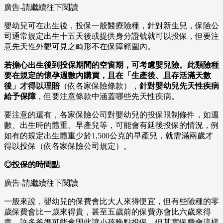
廣告-請繼續往下閱讀
嬰幼兒可在出生後，投保一般醫療險種，針對新生兒，保險公
司通常規定出生十五天後或提供身分證號就可以投保，但要注
意先天性外觀可見之畸形不在保障範圍內。
若擔心出生後到投保期間的空窗期，可考慮嬰兒險。此類險種
要在規定的懷孕週數內購買，且在「生產後、且存活滿天數
後」才得以理賠
（依各家保險條款），
針對嬰幼兒先天性疾病
給予保障
，但要注意條款中涵蓋哪些先天性疾病。
要注意的還有，各家保險公司對嬰幼兒的投保限制條件，如週
數、出生時的體重、早產兒等，可能會有延後投保的情況，例
如有的規定出生體重少於1,500公克的早產兒，就需滿兩歲才
得以投保（依各家保險公司規定）。
◎投保的時間點
廣告-請繼續往下閱讀
一般來說，嬰幼兒的保費會比大人來得便宜，但有些險種的零
歲保費會比一歲來得貴，甚至五歲前的保費亦會比六歲來得
貴，許多爸媽可能會因此讓小孩晚點投保，但其實保費會這樣