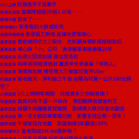
財務高手不談數字
CEO上線
當團隊超過30個人以後……
商場自慢塾
狼來了……
透視中國
新零售的大數據應用
新物種Biz
激發員工熱情 反讓他更玻璃心
金融時報精選
曾虧掉四分之三股本 虎航翻身華航搖錢樹高招
產業風雲
專心做「小」公司 漁港邊單車廠連賺20年
產業風雲
台商大回流加速 毒垃圾浩劫
封面故事
40年前拚經濟造就 戴奧辛世界最毒「保持人」
封面故事
漲價救危機 掩埋場大王搶當垃圾界Uber
封面故事
營收破兆、淨利逾三千億 台積為何賣一公斤180元銅
封面故事
管？
5Ｇ上網明年開跑 月租費多少你願意換？
火線話題
蓋房30年不留一戶庫存 華固聽牌營建獲利王
地產風雲
錢櫃牛肉麵廠賣寶寶粥 靠媽媽大隊5年營收翻倍
產業風雲
第一次大戰的美軍績效制 影響全球企業一百年！
全球話題
千禧客挺在地農 耶誕樹價5年翻漲130％
國際視窗
當老闆說DM me要幹嘛？
戒掉爛英文
一支千元手機 就能讓中國赤化非洲
商周書摘