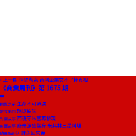
上一期
情緒勒索 台灣企業交不了棒真相
《商業周刊》第 1675 期
生命不可過濾
開瓶之前
歸返原味
旅食隨想
西班牙味蕾再發現
封面故事
廢棄漁獲變身 米其林三星料理
封面故事
鮭魚回來後
總編輯的話