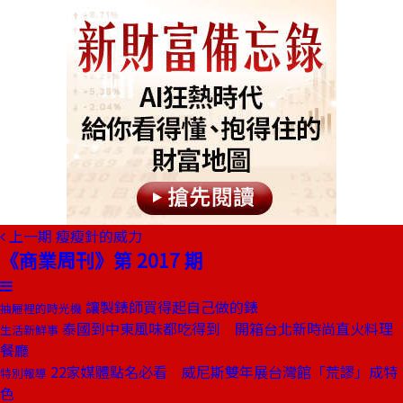
上一期
瘦瘦針的威力
《商業周刊》第 2017 期
讓製錶師買得起自己做的錶
抽屜裡的時光機
泰國到中東風味都吃得到 開箱台北新時尚直火料理
生活新鮮事
餐廳
22家媒體點名必看 威尼斯雙年展台灣館「荒謬」成特
特別報導
色