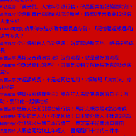
「美光們」大搶料引爆行情，矽晶圓業迎記憶體時刻？
科技風雲
從瀕倒自行車廠到AI液冷新星，精確8年營收翻12倍浴
產業風雲
火重生記
蘋果傳被迫求助中國長鑫存儲，「記憶體超級週期」
FOMO研究院
還有多久？
從司儀到百人派對導演！婚宴龍頭新天地一絕招逆勢成
產業風雲
長
馬斯克奇蹟演算法》沒有流程，就是最好的流程
封面故事
你想過優化的流程，其實是廢物？解碼馬斯克的5步演
封面故事
算法
拚超額成長，不是老闆也能用！2個職場「演算法」應
封面故事
用秘訣
特斯拉前總裁告白》我在狂人馬斯克身邊的日子：有
封面故事
時，要陪他一起躺地板
機器人狂潮引爆台廠行情！馬斯克概念股4堂必修課
封面故事
重要的是人力，不是國籍！日本變外籍人才社會2挑戰
日經嚴選
從借錢求生到日本市值王，東芝棄子逆襲超車豐田
國際視窗
大腸癌開始找上年輕人！醫提醒四十世代三件事
良醫問診