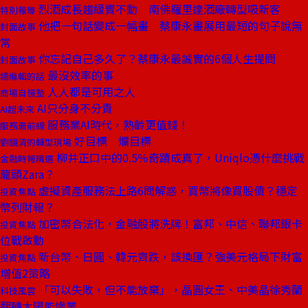
烈酒成長趨緩賣不動 南佛羅里達酒廠轉型吸新客
特別報導
他把一句話變成一幅畫 蔡康永畫展用最短的句子說無
封面故事
常
你忘記自己多久了？蔡康永最誠實的6個人生提問
封面故事
最沒效率的事
總編輯的話
人人都是可用之人
商場自慢塾
AI只分身不分責
AI超未來
服務業AI時代，熟齡更值錢！
服務最前線
好目標 爛目標
劉鏡清的轉型現場
柳井正口中的0.5％奇蹟成真了，Uniqlo憑什麼挑戰
金融時報精選
龍頭Zara？
虛擬資產服務法上路6問解惑，買幣將像買股債？穩定
投資焦點
幣列財報？
加密幣合法化，金融股將洗牌！富邦、中信、聯邦銀卡
投資焦點
位戰啟動
新台幣、日圓、韓元齊跌，該換匯？強美元格局下財富
投資焦點
增值2策略
「可以失敗，但不能放棄」，晶圓女王、中美晶徐秀蘭
科技風雲
翻轉太陽能慘業