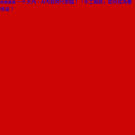
一千天內，AI內容時代來臨！「手工痕跡」如何成為奢
商周書摘
侈品？