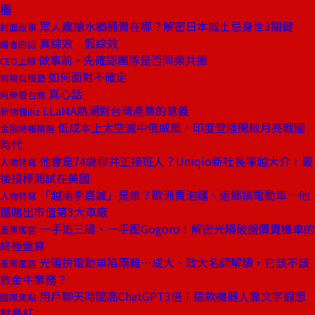
櫃
眾人瘋搶水楢桶貴在哪？解密日本威士忌身世3關鍵
封面故事
真綜效 假綜效
編者的話
做事前，先確認團隊是否同頻共振
CEO上線
如何面對不確定
商場自慢塾
真心話
阿榮看台商
LLaMA熱潮對台灣產業的意義
新物種Biz
低成本上太空滅中俄威風，印度登陸開啟月亮戰國
金融時報精選
時代
他會是74歲柳井正接班人？Uniqlo新社長塚越大介，最
人物特寫
後接棒測試在美國
「越南李嘉誠」是誰？歐洲賣泡麵、返鄉搞電動車⋯他
人物特寫
還賭出市值第3大車廠
一手追三陽、一手壓Gogoro！解密光陽破盤價賣機車的
產業風雲
終極盤算
光陽拚電動車陷兩難⋯成大、政大名師解讀，它該不該
產業風雲
救金牛業務？
用戶聊天時間高ChatGPT3倍！這款機器人靠文字遐想
國際焦點
就暴紅