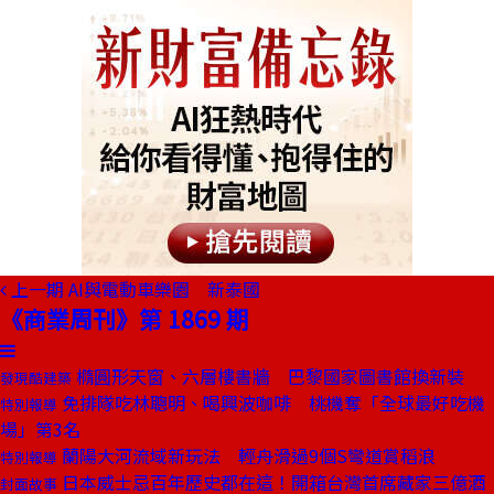
上一期
AI與電動車樂園 新泰國
《商業周刊》第 1869 期
橢圓形天窗、六層樓書牆 巴黎國家圖書館換新裝
發現酷建築
免排隊吃林聰明、喝興波咖啡 桃機奪「全球最好吃機
特別報導
場」第3名
蘭陽大河流域新玩法 輕舟滑過9個S彎道賞稻浪
特別報導
日本威士忌百年歷史都在這！開箱台灣首席藏家三億酒
封面故事