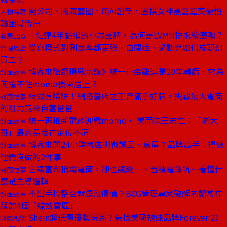
開公司、闖演藝圈、用AI創新，圍棋女神黑嘉嘉突破怕
人物特寫
輸困局告白
一個連4年虧損的小眾品牌，為何是LVMH拚永續鐵咖？
商周ESG
從寫程式到測良率都更強，自閉症、過動兒如何成夢幻
管理線上
員工？
博客來陷虧損啟示錄》統一小金雞連賺20年轉虧，它為
封面故事
何擋不住momo後來居上？
綜效有陷阱！網路書店之王曾滿手好牌，挑戰最大電商
封面故事
的阻力竟來自富爸爸
統一再推新電商迎戰momo， 美而快王志仁：「老大
封面故事
哥」最容易栽在定位不清
博客來開24小時書店挑戰誠品、蔦屋？品牌高手：得做
封面故事
他們沒做的2件事
它讓富邦稱霸電商，卻也讓統一、台積電踩坑⋯看懂什
封面故事
麼是主導邏輯
不出手搞整合就是沒價值？BCG管理專家破解老闆常在
封面故事
踩的4個「綜效雷區」
Shein超低價優勢玩完？急找美國辣妹品牌Forever 21
國際視窗