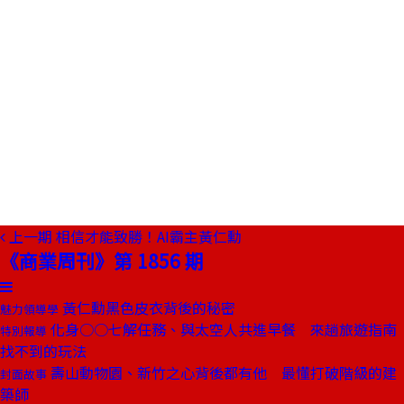
上一期
相信才能致勝！AI霸主黃仁勳
《商業周刊》第 1856 期
黃仁勳黑色皮衣背後的秘密
魅力領導學
化身○○七解任務、與太空人共進早餐 來趟旅遊指南
特別報導
找不到的玩法
壽山動物園、新竹之心背後都有他 最懂打破階級的建
封面故事
築師