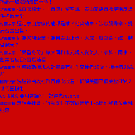
禍起一場沒願景的革命！
找白衣騎士、「自毀」留空城⋯泰山家族自救堪稱反購
封面故事
併招數大全
逼走泰山詹家的龍邦是誰？他曾劫車、涉炒股弊案、攪
封面故事
局台壽出售⋯
同為家族企業，為何泰山止步，大成、聯華食、統一越
封面故事
做越大？
「雙重身份」讓大同和東元親人變仇人！家族、同事、
封面故事
創業者反目3雷區速看
何時啟動接班人計畫最有利？交棒者50歲、接棒者35歲
封面故事
前
洗腦神曲攻社群百億次收看！拆解美國平價美妝Elf的Z
國際視窗
世代圈粉術
要用會議室 記得先reserve
GO!溜英文
無現金社會、行動支付不等於進步！揭開你我數位金融
商周書摘
迷思