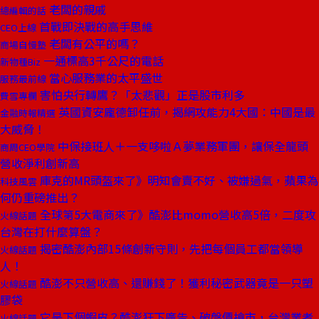
老闆的親戚
總編輯的話
首戰即決戰的高手思維
CEO上線
老闆有公平的嗎？
商場自慢塾
一通標高3千公尺的電話
新物種Biz
當心服務業的太平盛世
服務最前線
害怕央行轉鷹？「太悲觀」正是股市利多
費雪專欄
英國資安龐德卸任前，揭網攻能力4大國：中國是最
金融時報精選
大威脅！
中保接班人＋一支哆啦Ａ夢業務軍團，讓保全龍頭
商周CEO學院
營收淨利創新高
庫克的MR頭盔來了》明知會賣不好、被嫌過氣，蘋果為
科技風雲
何仍重磅推出？
全球第5大電商來了》酷澎比momo營收高5倍，二度攻
火線話題
台灣在打什麼算盤？
揭密酷澎內部15條創新守則，先把每個員工都當領導
火線話題
人！
酷澎不只營收高、還賺錢了！獲利秘密武器竟是一只塑
火線話題
膠袋
它是下個蝦皮？酷澎狂下廣告、破盤價搶市，台灣業者
火線話題