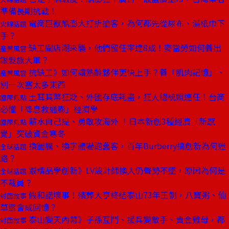
準備長期抗戰！
電商巨獸酷澎大打折搶客，為何都先從尿布、濕紙巾下
火線話題
手？
缺工關店潮來襲，他們留任率達8成！麥當勞如何養出
產業風雲
銀髮族大軍？
抗缺工》如何讓熟齡夥伴更快上手？養「肌肉記憶」、
產業風雲
別一次塞太多東西
土耳其幣狂貶、外匯存底耗盡，狂人總統照連任！台商
國際焦點
必懂「降息救通膨」經濟學
薪水自己提、勇敢攻海外 ！日本新創3種經濟「新感
國際焦點
覺」突破資金寒冬
換圖騰、換字體嚇跑舊客，百年Burberry搞創新為何迷
全球話題
路？
跟精品學創新》LV設計師換人仍聲勢不墜，原因為何是
全球話題
不裁員？
假和諧壞事！殯葬大亨終結泰山73年王朝，八寶粥、仙
封面故事
草蜜會成回憶？
泰山變天內幕》子孫互鬥、援兵變敵手、賣金雞母，都
封面故事