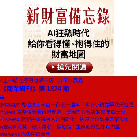
上一期
台積電也躲不過 訂單冰風暴
《商業周刊》第 1824 期
馬偕博士來台一百五十週年 淡水小鎮建築秋天巡禮
發現酷建築
直擊倫敦藝術博覽會 發現穿羽毛裝的53年威士忌
特別報導
鹿特丹靈魂融入台南新化 開箱全台最美果菜市場
生活新鮮事
江賢二最大藏家 張裕能：生命的掙扎才有力量
封面故事
消失中的台商
總編輯的話