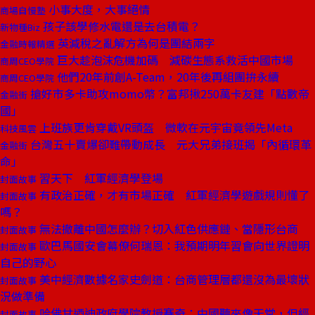
小事大度，大事絕情
商場自慢塾
孩子該學修水電還是去台積電？
新物種Biz
英減稅之亂解方為何是團結兩字
金融時報精選
巨大趁泡沫危機加碼 減碳生態系救活中國市場
商周CEO學院
他們20年前創A-Team，20年後再組團拚永續
商周CEO學院
搶好市多卡助攻momo幣？富邦揪250萬卡友建「點數帝
金融街
國」
上班族更肯穿戴VR頭盔 微軟在元宇宙竟領先Meta
科技風雲
台灣五十賣爆卻難帶動成長 元大兄弟接班揭「內循環革
金融街
命」
習天下 紅軍經濟學登場
封面故事
有政治正確，才有市場正確 紅軍經濟學遊戲規則懂了
封面故事
嗎？
無法撤離中國怎麼辦？切入紅色供應鏈、當隱形台商
封面故事
歐巴馬國安會幕僚何瑞恩：我預期明年習會向世界證明
封面故事
自己的野心
美中經濟數據名家史劍道：台商管理層都還沒為最壞狀
封面故事
況做準備
哈佛甘迺迪政府學院教授賽奇：中國聽來像天堂，但經
封面故事