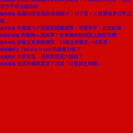
濟不平等沒被移除
英國45天最短命首相啟示：日子苦，人民更追求公平正
國際焦點
義
李嘉誠六大投資看關鍵趨勢：尊重赤字、女性創業
產業風雲
賣服務vs.賣成果？商業模式如何跟上轉型目標
新創的兩難
碳權交易商機爆發 15萬企業靠它一站買賣
國際視窗
The die is cast別浪費力氣了
戒掉爛英文
大便有血 是痔瘡還是大腸癌？
良醫問診
生活幸福感直落？試試「計算餘生時間」
商周書摘