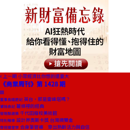
上一期
小眾經濟比你想的還要大
《商業周刊》第 1428 期
英台，那是雷峰塔嗎？
董事長嬉遊記
薯條裡的經典
饕姊食記
千代田廢校美術館
發現酷建築
設計界奧斯卡獎 台灣摘雙金
特別報導
合身筆管褲 穿出熟齡活力與自信
穿搭隨堂學