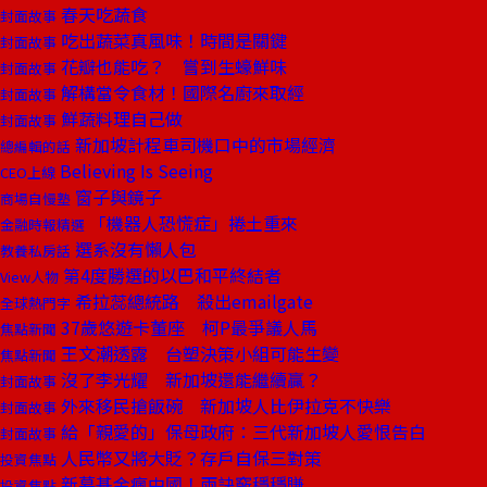
春天吃蔬食
封面故事
吃出蔬菜真風味！時間是關鍵
封面故事
花瓣也能吃？ 嘗到生蠔鮮味
封面故事
解構當令食材！國際名廚來取經
封面故事
鮮蔬料理自己做
封面故事
新加坡計程車司機口中的市場經濟
總編輯的話
Believing Is Seeing
CEO上線
窗子與鏡子
商場自慢塾
「機器人恐慌症」捲土重來
金融時報精選
選系沒有懶人包
教養私房話
第4度勝選的以巴和平終結者
View人物
希拉蕊總統路 殺出emailgate
全球熱門字
37歲悠遊卡董座 柯P最爭議人馬
焦點新聞
王文潮透露 台塑決策小組可能生變
焦點新聞
沒了李光耀 新加坡還能繼續贏？
封面故事
外來移民搶飯碗 新加坡人比伊拉克不快樂
封面故事
給「親愛的」保母政府：三代新加坡人愛恨告白
封面故事
人民幣又將大貶？存戶自保三對策
投資焦點
新募基金瘋中國！兩訣竅穩穩賺
投資焦點