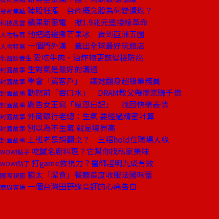
陸股狂漲 台商概念股為何變遺珠？
投資焦點
蘋果新筆電 掀1.9兆元連接線革命
科技風雲
他把路邊攤芒果冰 賣到亞洲五國
人物特寫
一個門外漢 蓋出全球最好玩旅店
人物特寫
愛吃牛肉、油炸物更該健檢防癌
名醫談養生
生對氣是最好的溝通
封面故事
學會「罵客戶」 讓她翻身超級業務員
封面故事
動怒前「吞口水」 DRAM教父帶慘業賺千億
封面故事
廣告女王寫「感恩日記」 找回快樂表情
封面故事
外商銀行老總：生氣 要經過精密計算
封面故事
別以為不生氣 就是境界高
封面故事
上班老是想翻桌？ 三招hold住職場人緣
封面故事
吃膩名廚料理？它幫你找私家美味
WOW!點子
打game救視力？醫師證明九成有效
WOW!點子
猶太「潔食」餐廳首度收服法國味蕾
國際視窗
一個台灣田野錄音師的心痛告白
商周書摘