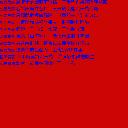
獵取十多國股市行情 二千四百萬次粉絲點閱
封面故事
看新聞轉寄客戶 三天成交逾六千萬商辦
封面故事
看殘酷收視率醒腦 《康熙來了》紅九年
封面故事
三個時鐘檢視計畫表 避開瞎忙陷阱
封面故事
強迫上工「撞」靈感 三小時收班
封面故事
領讀《山海經》 激發員工將才基因
封面故事
與菩薩對話 積蓄正面能量做好決策
封面故事
搶救你的生產力 上班別做6件事
封面故事
11小時募資六千萬 冷凍影集鹹魚翻生
國際視窗
創意 就藏在關鍵一百二十秒
商周書摘