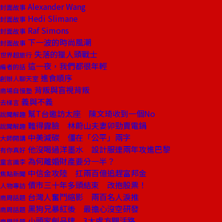
Alexander Wang
封面故事
Hedi Slimane
封面故事
Raf Simons
封面故事
下一波的時尚風潮
封面故事
失落的獵人頭戰士
世界超旅行
這一夜，我們都很年輕
編者的話
進食順序
創辦人聊天室
背叛與盲視背叛
商場自慢塾
義與不義
去梯言
幫T台邀訪太座 陳文琦收到一個No
說聞解趣
難得露臉 林蔚山夫妻卯勁賣電鍋
說聞解趣
中美減碳 僵在「公平」兩字
大師開講
他沒喝過洋墨水 設計服連兩年攻進巴黎
有你真好
為何離婚財產要分一半？
童言識李
中信金攻陸 扛兩百億追趕富邦金
焦點新聞
債市三十年多頭結束 改抱股票！
人物專訪
台灣人奮鬥縮影 兩百名人淚推
商周話題
黑狗兄暴紅後 最擔心沒空研發
商周話題
小頭家創品牌 3大處方闢活路
商周話題