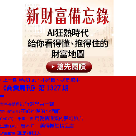
上一期
WeChat、小米機、我是歌手
《商業周刊》第 1327 期
行銷學第一課
董事長嬉遊記
不必拘泥的小酒館
嘗小鮮筆記
用愛情灌溉的夢幻旅店
GARY的一千零一夜
廢木片 美得搬進精品店
生活FLASH
誰是接班人
封面故事