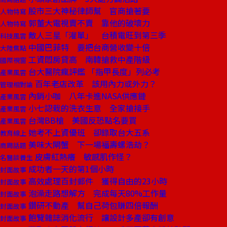
股市三大神秘律師幫 官商搶著要
人物特寫
郭董大電視賣不賣 靠他的破壞力
人物特寫
敵人三星「灌單」 台積電旺到第三季
科技風雲
中國巴菲特 要把台商營收變十倍
大陸焦點
工資悶房貸高 南韓搶救中產階級
國際視窗
台大醫院瘋評鑑 「指甲長度」列必考
產業風雲
百年老店改革 該用內力或外力？
管理相對論
內銷小咖 八年卡進NASA供應鏈
產業風雲
小七認栽的洗衣生意 全家搶接手
產業風雲
台灣BB槍 美國反恐點名要買
產業風雲
她考不上資優班 卻錄取台大五系
教育線上
美味大閘蟹 下一場福壽螺浩劫？
商周話題
皮膚紅熱癢 敏感肌作怪？
名醫談養生
成功者一天的第1個小時
封面故事
高效處理百封郵件 獲得自由的23小時
封面故事
泡澡走路想解方 完成每天80%工作量
封面故事
鑽研不動產 幫自己荷包賺四倍報酬
封面故事
飽覽雜誌消化流行 讓設計多產卻有創意
封面故事