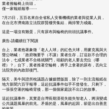
業者推輪椅上街頭，
僅一家報紙報導⋯⋯
7月25日，五百名來自全省私人安養機構的業者與從業人員，
在台北市濟南路立法院群賢樓旁集結﹐兩排警力戒備。
這是一場沒有雞蛋，只有尿布與輪椅的街頭抗議事件。
廣告-請繼續往下閱讀
台上，業者抱著象徵「老人人球」的紅色大球，用麥克風與大
聲公吶喊：「政府嘸要乎（不讓）業者生存，訂這款不合理的
法令，七成業者不合格就關門，咱顧的老人要去兜位（哪
裡）？」台下，業者推著空輪椅，將手上拿著的尿布，丟向立
法院旁的內政部後門。
隔天，美牛與證所稅議題占據媒體版面，除了一則主流報紙在
地方新聞六百字報導，這起抗議事件似乎不曾發生。只剩下，
一張張空著的輪椅背後，那一個個家庭說不出口的故事。
這起抗議事件，其實是台灣長期漠視失能失智老人，將演變成
公共議題風暴的前兆。矛盾的是，風暴的起因，卻是出自善意
的政策。