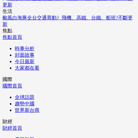
生活
颱風白海豚全台交通異動》飛機、高鐵、台鐵、船班?不斷更
新
焦點
焦點首頁
時事分析
封面故事
今日最新
大家都在看
國際
國際首頁
全球話題
趨勢中國
世界新台商
財經
財經首頁