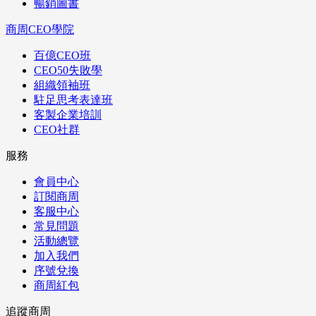
暢銷圖書
商周CEO學院
百億CEO班
CEO50失敗學
組織領袖班
駐足思考表達班
客製企業培訓
CEO社群
服務
會員中心
訂閱商周
客服中心
常見問題
活動總覽
加入我們
序號兌換
商周紅包
追蹤商周