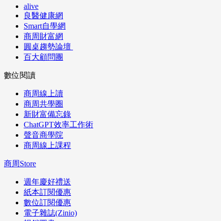
alive
良醫健康網
Smart自學網
商周財富網
圓桌趨勢論壇
百大顧問團
數位閱讀
商周線上讀
商周共學圈
新財富備忘錄
ChatGPT效率工作術
聲音商學院
商周線上課程
商周Store
週年慶好禮送
紙本訂閱優惠
數位訂閱優惠
電子雜誌(Zinio)