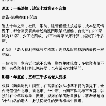
原因：一條法規，讓近七成業者不合格
廣告-請繼續往下閱讀
過去十年之間，社政、消防、建管種種法規趨嚴，成本墊高情
況下，都會區安養業者紛紛關門歇業或搬離，台北市由209家
減為131家，少了近四成。以平均每家26床計算，縮減了2千多
床。
而新訂「老人福利機構設立標準」則成為壓垮駱駝的最後一根
稻草。
一個法規，竟有近七成不合格，顯然脫離現實，多數業者做不
到。有些業者打算以拖待變，也有業者索性關門。
影響：年底前，五都三千多名老人要搬
根據《商業周刊》調查，在當前的執法標準不變的前提下，全
台灣僅僅台北市、新北市、台中市、台南市與高雄市五都﹐以
預計在今年底歇業、搬遷、減床的業者數量推估，將牽動超過
3千6百名的老人﹐必須從現住的安養機構中搬遷。