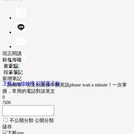
現正閱讀
銀色海嘯
畫重點
段落筆記
新增筆記
下載App抽好禮
訂閱電子報
「請稍等」英文別直接中翻英說please wait a minute！一次掌
握，常用的電話對談英文
0
/500
不公開分類
公開分類
儲存