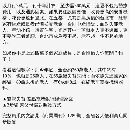
以月付3萬元、付十年計算，至少需360萬元，這還不包括醫療
費用，以及通膨因素。如果要住設備更佳、收費更高的安養機
構，花費更遠超過此。在五都，尤其是高房價的台北市，除非
家有恆產或長者已備妥養老金，否則中產階級，面對失能老
人、年幼小孩、購置住宅，光是其中一項就令人喘不過氣，更
不要說三者兼顧。台北市成為養不起、老不起、住不起的地
方。
如果你不是上述四萬多個家庭成員，是否漲價與你無關？錯
了！
看看這個數字：到今年底，全台約260萬老人，其中約有
10％，也就是26萬人，在65歲後失智失能；而依據先進國家的
經驗，80歲以後的老人，有6成到8成，在終老前需要機構照
料。
▲雙親失智 差點拖垮銀行經理家庭
▲3步驟 幫父母選對照護方式
完整精采內文請見《商業周刊》1289期，全省各大便利商店同
步販售