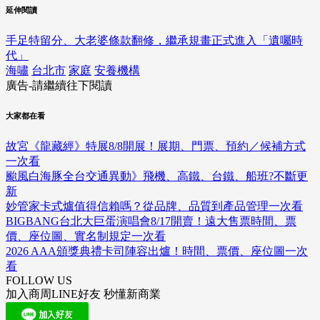
延伸閱讀
手足特留分、大老婆條款翻修，繼承規畫正式進入「遺囑時
代」
海嘯
台北市
家庭
安養機構
廣告-請繼續往下閱讀
大家都在看
故宮《龍藏經》特展8/8開展！展期、門票、預約／候補方式
一次看
颱風白海豚全台交通異動》飛機、高鐵、台鐵、船班?不斷更
新
妙管家卡式爐值得信賴嗎？從品牌、品質到產品管理一次看
BIGBANG台北大巨蛋演唱會8/17開賣！遠大售票時間、票
價、座位圖、實名制規定一次看
2026 AAA頒獎典禮卡司陣容出爐！時間、票價、座位圖一次
看
FOLLOW US
加入商周LINE好友 秒懂新商業