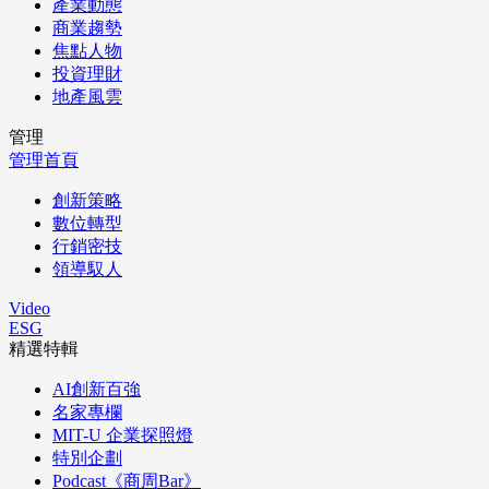
產業動態
商業趨勢
焦點人物
投資理財
地產風雲
管理
管理首頁
創新策略
數位轉型
行銷密技
領導馭人
Video
ESG
精選特輯
AI創新百強
名家專欄
MIT-U 企業探照燈
特別企劃
Podcast《商周Bar》