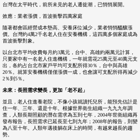
台灣在太平時代，前所未見的老人遷徙潮，已悄悄展開。
效應：業者漲價，首波衝擊四萬家庭
隨著都會區經營成本墊高、安養床位減少，業者悄悄醞釀漲
價。台灣約4萬2千名老人住在安養機構，這四萬多個家庭成為
首波衝擊對象。
以台北市平均收費每月約3萬元，台中、高雄約兩萬元計算，
只要家中有一名老人住進機構，一年就需花25萬元至40萬元支
出，各約占台北市家戶平均可支配所得30％，台中與高雄
20％。就算安養機構僅僅漲價一成，也會讓可支配所得再減少
2％到5％。
未來：長照需求變長，更加「老不起」
並且，老人住進養老院，不像小孩就讀托兒所，能預先估計是
住一年、三年、還是十年。根據世界衛生組織一九九九年調
查，人類長期照顧的潛在需求為五到七年，2004年世衛組織再
發布報告，長照需求已延長至七到九年；2008年的報告，則變
為八至十年。人類年邁後躺在床上的時間，有越來越長的趨
勢。