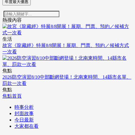
年度最大優惠
熱搜內容
生活
故宮《龍藏經》特展8/8開展！展期、門票、預約／候補方式
一次看
焦點
2026防空演習8/10中部斷網登場！北南東時間、14縣市名單、
罰款一次看
焦點
焦點首頁
時事分析
封面故事
今日最新
大家都在看