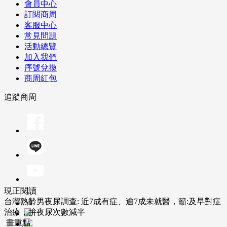
會員中心
訂閱商周
客服中心
常見問題
活動總覽
加入我們
序號兌換
商周紅包
追蹤商周
現正閱讀
台灣熟齡男夜尿調查: 近7成有症、逾7成未就醫，籲:及早對症
治療，拚夜尿次數減半
畫重點