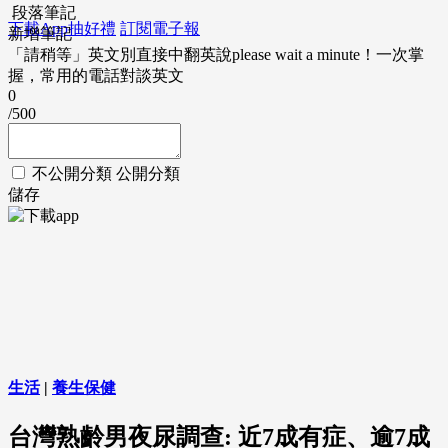
段落筆記
下載App抽好禮
訂閱電子報
新增筆記
「請稍等」英文別直接中翻英說please wait a minute！一次掌
握，常用的電話對談英文
0
/500
不公開分類
公開分類
儲存
生活
|
養生保健
台灣熟齡男夜尿調查: 近7成有症、逾7成