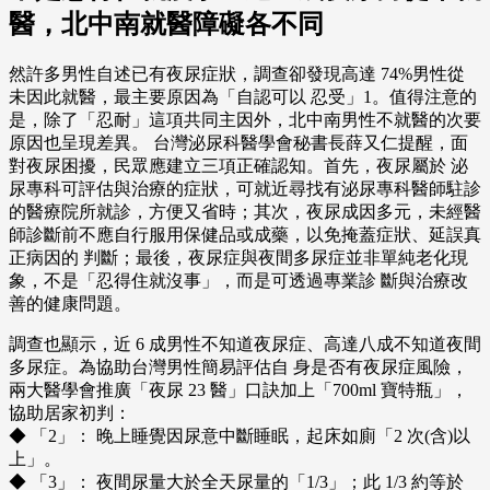
醫，北中南就醫障礙各不同
然許多男性自述已有夜尿症狀，調查卻發現高達 74%男性從
未因此就醫，最主要原因為「自認可以 忍受」1。值得注意的
是，除了「忍耐」這項共同主因外，北中南男性不就醫的次要
原因也呈現差異。 台灣泌尿科醫學會秘書長薛又仁提醒，面
對夜尿困擾，民眾應建立三項正確認知。首先，夜尿屬於 泌
尿專科可評估與治療的症狀，可就近尋找有泌尿專科醫師駐診
的醫療院所就診，方便又省時；其次，夜尿成因多元，未經醫
師診斷前不應自行服用保健品或成藥，以免掩蓋症狀、延誤真
正病因的 判斷；最後，夜尿症與夜間多尿症並非單純老化現
象，不是「忍得住就沒事」，而是可透過專業診 斷與治療改
善的健康問題。
調查也顯示，近 6 成男性不知道夜尿症、高達八成不知道夜間
多尿症。為協助台灣男性簡易評估自 身是否有夜尿症風險，
兩大醫學會推廣「夜尿 23 醫」口訣加上「700ml 寶特瓶」，
協助居家初判：
◆ 「2」： 晚上睡覺因尿意中斷睡眠，起床如廁「2 次(含)以
上」。
◆ 「3」： 夜間尿量大於全天尿量的「1/3」；此 1/3 約等於