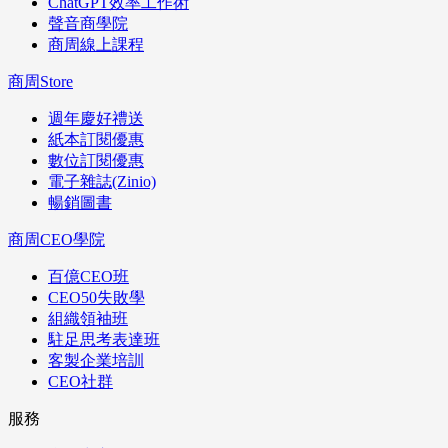
ChatGPT效率工作術
聲音商學院
商周線上課程
商周Store
週年慶好禮送
紙本訂閱優惠
數位訂閱優惠
電子雜誌(Zinio)
暢銷圖書
商周CEO學院
百億CEO班
CEO50失敗學
組織領袖班
駐足思考表達班
客製企業培訓
CEO社群
服務