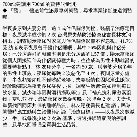
700ml(建議用 700ml 的寶特瓶量測)
◆ 「醫」： 儘速前往泌尿專科就醫，尋求專業診斷並遵循醫
囑。
半夜多尿到夫妻分房，逾 4 成伴侶關係受挫，醫籲早治療定目
標：夜尿減半或少於 2 次 台灣尿失禁防治協會秘書長林友翔
指出，調查顯示夜尿對家庭與伴侶關係影響不容忽視。41.7%
受 訪者表示夜尿曾干擾伴侶睡眠，其中 26%因此與伴侶分
房；已分房族群的就醫率則是未分房族的1.57 倍，顯示當夜尿
從個人困擾延伸為伴侶關係壓力時，往往成為男性主動就醫的
重要轉折點 1。林 友翔分享，一名約 50 歲、與老婆分房多年
的男性上班族，夜尿從每晚 2 次惡化至 4 次，夜間尿量亦偏
多，半夜頻繁如廁不僅吵醒老婆，夫妻感情也因此漸生嫌隙。
經診斷確認為夜間多尿症後，採「調整生活習慣(如控制每日
飲水量、減少咖啡因與酒精攝取等)」及「補充抗利尿激素藥
物」雙軌並 行，最終夜尿次數從每晚 4 次降至 2 次，夫妻也
重新找回同床共眠的睡眠品質。林友翔秘書長也建 議，民眾
就醫時應主動與主治醫師討論「治療目標」——以夜尿次數減
少一半、或每晚少於 2 次為 基準，透過持續追蹤與治療調
整，及早找回睡眠品質與生活品質。