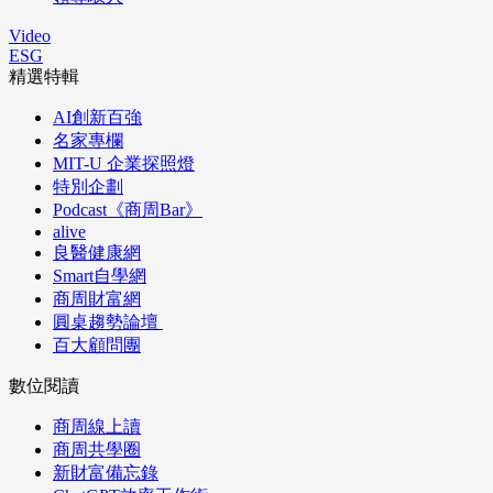
Video
ESG
精選特輯
AI創新百強
名家專欄
MIT-U 企業探照燈
特別企劃
Podcast《商周Bar》
alive
良醫健康網
Smart自學網
商周財富網
圓桌趨勢論壇
百大顧問團
數位閱讀
商周線上讀
商周共學圈
新財富備忘錄