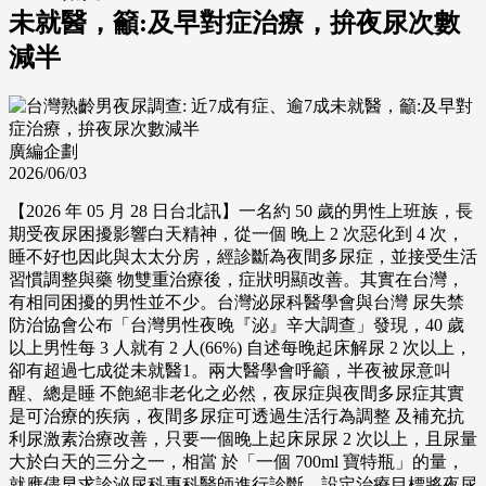
未就醫，籲:及早對症治療，拚夜尿次數
減半
廣編企劃
2026/06/03
【2026 年 05 月 28 日台北訊】一名約 50 歲的男性上班族，長
期受夜尿困擾影響白天精神，從一個 晚上 2 次惡化到 4 次，
睡不好也因此與太太分房，經診斷為夜間多尿症，並接受生活
習慣調整與藥 物雙重治療後，症狀明顯改善。其實在台灣，
有相同困擾的男性並不少。台灣泌尿科醫學會與台灣 尿失禁
防治協會公布「台灣男性夜晚『泌』辛大調查」發現，40 歲
以上男性每 3 人就有 2 人(66%) 自述每晚起床解尿 2 次以上，
卻有超過七成從未就醫1。兩大醫學會呼籲，半夜被尿意叫
醒、總是睡 不飽絕非老化之必然，夜尿症與夜間多尿症其實
是可治療的疾病，夜間多尿症可透過生活行為調整 及補充抗
利尿激素治療改善，只要一個晚上起床尿尿 2 次以上，且尿量
大於白天的三分之一，相當 於「一個 700ml 寶特瓶」的量，
就應儘早求診泌尿科專科醫師進行診斷，設定治療目標將夜尿