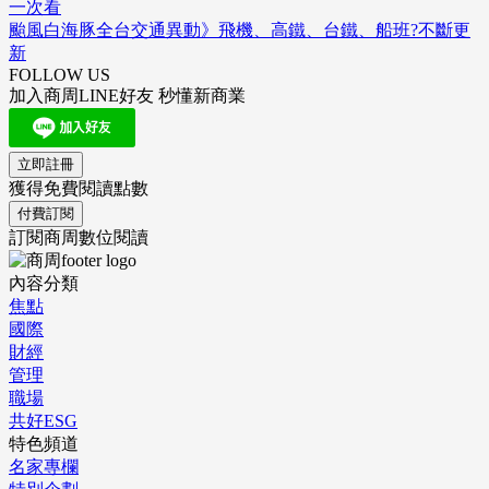
一次看
颱風白海豚全台交通異動》飛機、高鐵、台鐵、船班?不斷更
新
FOLLOW US
加入商周LINE好友 秒懂新商業
立即註冊
獲得免費閱讀點數
付費訂閱
訂閱商周數位閱讀
內容分類
焦點
國際
財經
管理
職場
共好ESG
特色頻道
名家專欄