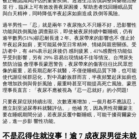
被正確認識與評估的重要疾病。透過生活習慣調整與藥物治療
並 行，臨床上可有效改善夜尿困擾，幫助患者找回睡眠品質
與白天精神，同時降低半夜起床如廁造成 跌倒等風險。
過半男性一「忍」就是兩年？夜尿拖久不只睡不好，恐影響性
功能與跌倒風險 調查顯示，即使被夜尿持續中斷睡眠，仍有
逾半數男(51%)卻忍耐長達 2 年。夜尿帶來的影響也不 僅止於
半夜起床如廁，更可能延伸至日常精神、情緒與親密關係。受
訪者中，有 44%表示起床後仍 感到疲累，41%感覺性功能似
乎受到影響，另有 29% 容易出現情緒不佳等情況。台灣尿失
禁防治協 會理事長蒙恩警告，夜尿帶來的傷害往往比民眾想
像的嚴重，若長期忍耐不就醫，不僅使睡眠品質下降，也可能
使代謝症候群惡化，對中高齡族群而言，半夜頻繁起床如廁也
會增加跌倒與骨折風險，嚴重時甚至可能提高死亡風險。蒙恩
理事長直言：「夜尿不應被視為『忍一忍就好』的小問題!
只要夜尿症狀持續出現、次數逐漸增加，一個月都不應該忍，
應立刻至泌尿專科就醫評估。」他補 充，因為男性荷爾蒙主
要在睡眠期間分泌，若夜尿反覆中斷睡眠，可能干擾荷爾蒙分
泌，進一步影 響性功能。
不是忍得住就沒事！逾 7 成夜尿男從未就