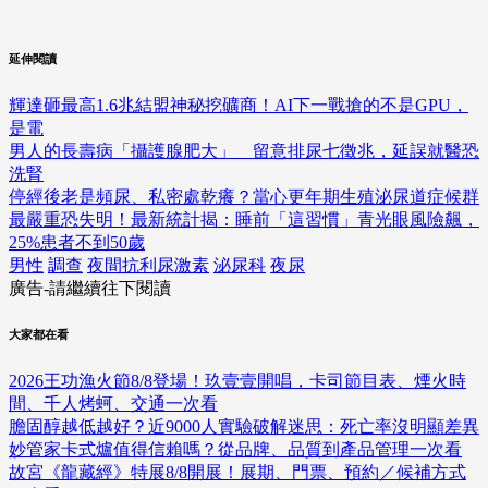
延伸閱讀
輝達砸最高1.6兆結盟神秘挖礦商！AI下一戰搶的不是GPU，
是電
男人的長壽病「攝護腺肥大」 留意排尿七徵兆，延誤就醫恐
洗腎
停經後老是頻尿、私密處乾癢？當心更年期生殖泌尿道症候群
最嚴重恐失明！最新統計揭：睡前「這習慣」青光眼風險飆，
25%患者不到50歲
男性
調查
夜間抗利尿激素
泌尿科
夜尿
廣告-請繼續往下閱讀
大家都在看
2026王功漁火節8/8登場！玖壹壹開唱，卡司節目表、煙火時
間、千人烤蚵、交通一次看
膽固醇越低越好？近9000人實驗破解迷思：死亡率沒明顯差異
妙管家卡式爐值得信賴嗎？從品牌、品質到產品管理一次看
故宮《龍藏經》特展8/8開展！展期、門票、預約／候補方式