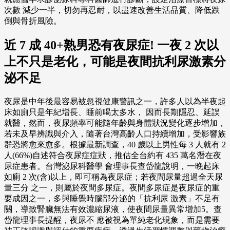
次數 減少一半，切勿再忍耐，以盡速改善生活品質、降低跌
倒與骨折風險。
近 7 成 40+熟男恐有夜尿症! 一夜 2 次以
上不只是老化，可能是夜間抗利尿激素分
泌不足
夜尿是中年後最容易被忽視健康警訊之一，許多人以為半夜起
床如廁只是年紀增長、睡前喝太多水， 因而長期隱忍、延誤
就醫，然而，夜尿頻率可能隨年齡與身體狀況變化逐步增加，
若未及早辨識與介入，隨著台灣高齡人口持續增加，受影響族
群恐將愈來愈多。根據最新調查，40 歲以上男性每 3 人就有 2
人(66%)自述符合夜尿症症狀，推估全台約有 435 萬名潛在夜
尿症患者。台灣泌尿科醫學 會理事長查岱龍說明，一晚起床
如廁 2 次(含)以上，即可稱為夜尿症；若夜間尿量超過全天尿
量三分 之一，則屬於夜間多尿症。夜間多尿症是夜尿症的重
要成因之一，多與睡覺時腦部分泌的「抗利尿 激素」不足有
關，導致腎臟無法有效濃縮尿液，使夜間尿量異常增加5。查
岱龍理事長提醒，夜尿不 應被視為單純老化現象，而是需要