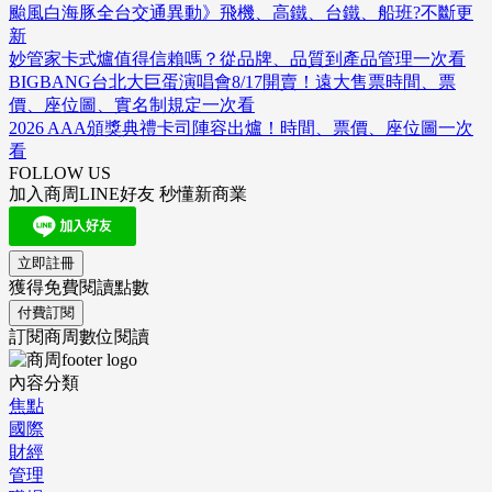
颱風白海豚全台交通異動》飛機、高鐵、台鐵、船班?不斷更
新
妙管家卡式爐值得信賴嗎？從品牌、品質到產品管理一次看
BIGBANG台北大巨蛋演唱會8/17開賣！遠大售票時間、票
價、座位圖、實名制規定一次看
2026 AAA頒獎典禮卡司陣容出爐！時間、票價、座位圖一次
看
FOLLOW US
加入商周LINE好友 秒懂新商業
立即註冊
獲得免費閱讀點數
付費訂閱
訂閱商周數位閱讀
內容分類
焦點
國際
財經
管理