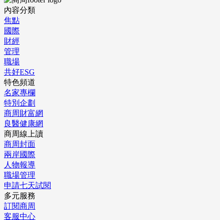
內容分類
焦點
國際
財經
管理
職場
共好ESG
特色頻道
名家專欄
特別企劃
商周財富網
良醫健康網
商周線上讀
商周封面
兩岸國際
人物報導
職場管理
申請七天試閱
多元服務
訂閱商周
客服中心