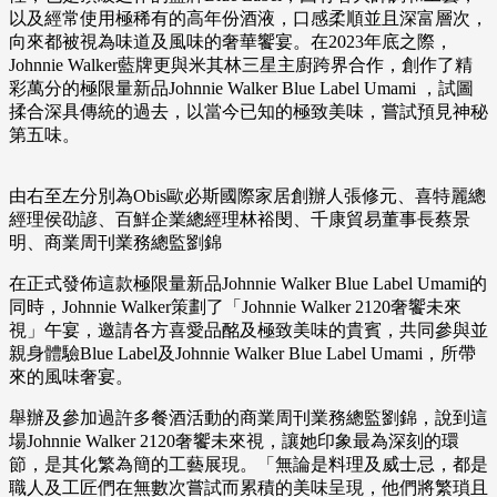
以及經常使用極稀有的高年份酒液，口感柔順並且深富層次，
向來都被視為味道及風味的奢華饗宴。在2023年底之際，
Johnnie Walker藍牌更與米其林三星主廚跨界合作，創作了精
彩萬分的極限量新品Johnnie Walker Blue Label Umami ，試圖
揉合深具傳統的過去，以當今已知的極致美味，嘗試預見神秘
第五味。
由右至左分別為Obis歐必斯國際家居創辦人張修元、喜特麗總
經理侯劭諺、百鮮企業總經理林裕閔、千康貿易董事長蔡景
明、商業周刊業務總監劉錦
在正式發佈這款極限量新品Johnnie Walker Blue Label Umami的
同時，Johnnie Walker策劃了「Johnnie Walker 2120奢饗未來
視」午宴，邀請各方喜愛品酩及極致美味的貴賓，共同參與並
親身體驗Blue Label及Johnnie Walker Blue Label Umami，所帶
來的風味奢宴。
舉辦及參加過許多餐酒活動的商業周刊業務總監劉錦，說到這
場Johnnie Walker 2120奢饗未來視，讓她印象最為深刻的環
節，是其化繁為簡的工藝展現。「無論是料理及威士忌，都是
職人及工匠們在無數次嘗試而累積的美味呈現，他們將繁瑣且