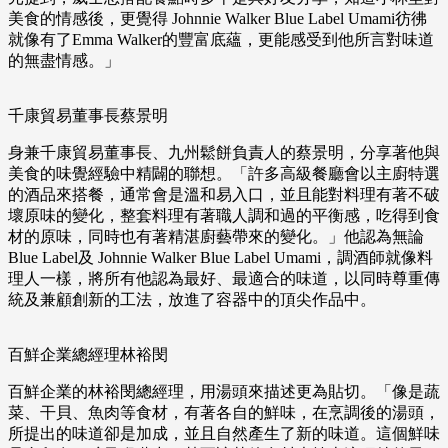
美食的情感後，更覺得 Johnnie Walker Blue Label Umami彷彿
就像有了Emma Walker的豐富底蘊，更能感受到他所言對味道
的無盡情感。」
千康貿易董事長蔡景明
身兼千康貿易董事長、九州鬆餅負責人的蔡景明，分享著他與
美食的味覺經驗中精闢的聯想。「許多高級餐廳會以主廚特選
的酒品來搭餐，通常會是溫和易入口，並且能對料理有著不破
壞原味的變化，整套料理有著職人調和過的平衡感，吃得到食
材的原味，同時也有著精湛廚藝帶來的變化。」他認為無論
Blue Label及 Johnnie Walker Blue Label Umami，調酒師就像料
理人一樣，將所有他認為最好、最適合的味道，以同時尊重傳
統及兼顧創新的工法，放進了容器中的頂尖作品中。
百鮮企業總經理林裕閔
百鮮企業的林裕閔總經理，用湯頭來描述更為貼切。「像是蔬
菜、干貝、魚肉等食材，有著各自的鮮味，在烹調後的湯頭，
所提出的味道卻是加成，並且自然產生了新的味道。這個鮮味