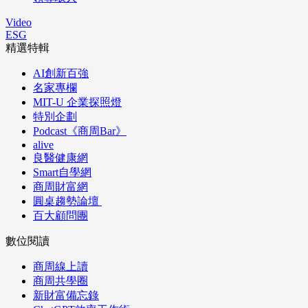
Video
ESG
精選特輯
AI創新百強
名家專欄
MIT-U 企業探照燈
特別企劃
Podcast《商周Bar》
alive
良醫健康網
Smart自學網
商周財富網
圓桌趨勢論壇
百大顧問團
數位閱讀
商周線上讀
商周共學圈
新財富備忘錄