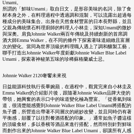
Umami。
所謂的「鮮味Umami」取自日文，是形容美味的名詞，除了食
材本身之外，在料理過程中透過調和混製，可以流露出超過每
種成分的美味集合。出身在天然食材豐富的日本長野縣，並且
父親為傳統懷石料理廚師的料理人小林圭，深知Umami的微妙
與深奧。肩負Johnnie Walker兩百年傳統及持續創新的首席調
酒大師Emma Walker，在不同的條件下探索著味道細緻且富層
次的變化。當同為世界頂級的料理職人遇上了調和釀製工藝，
聯手打造出Johnnie Walker年度鉅獻Johnnie Walker Blue Label
Umami，探索著神秘第五味的珍稀蘇格蘭威士忌。
Johnnie Walker 2120奢饗未來視
日益能源科技執行長畢婉蘋，在過程中，觀賞完來自小林圭及
Emma Walker的介紹影片後，跟隨著Johnnie Walker品牌大使的
帶領，她興奮的表示口中的味道變化極為豐富。「從香氣到味
道，很清楚能感覺到Johnnie Walker Blue Label Umami將搭配的
魚子醬，所營造出帶著不同層次的絕妙改變，並且同時仍有著
平衡感，顛覆了以往對餐酒搭配的印象。」通常如魚子醬這樣
的頂級食材，多以香檳等酒品來進行搭配，然而特別針對鮮味
而創作出來的Johnnie Walker Blue Label Umami，卻讓所有人感