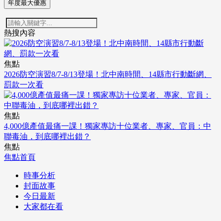
年度最大優惠
熱搜內容
焦點
2026防空演習8/7-8/13登場！北中南時間、14縣市行動斷網、
罰款一次看
焦點
4,000億產值最痛一課！獨家專訪十位業者、專家、官員：中
聯毒油，到底哪裡出錯？
焦點
焦點首頁
時事分析
封面故事
今日最新
大家都在看