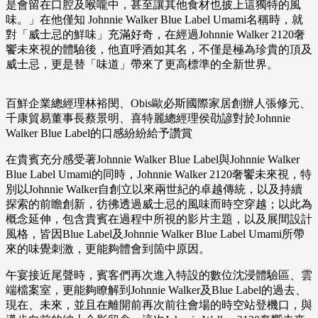
是會留在口腔及喉嚨中，甚至讓其他食材也披上這獨特的風
味。」在他僅知 Johnnie Walker Blue Label Umami名稱時，就
對「威士忌的鮮味」充滿好奇，在經過Johnnie Walker 2120奢
饗未來視的體驗後，他直呼酒如其名，不僅是極為珍貴的頂及
威士忌，更是替「味道」帶來了更高標準的全新世界。
百鮮企業總經理林裕閔、Obis歐必斯國際家居創辦人張修元、
千康貿易董事長蔡景明、喜特麗總經理侯劭諺對於Johnnie
Walker Blue Label的口感紛紛給予讚賞
在貴賓充分感受著Johnnie Walker Blue Label與Johnnie Walker
Blue Label Umami的同時，Johnnie Walker 2120奢饗未來視，特
別以Johnnie Walker自創立以來兩世紀的卓越傳統，以及持續
探索的前瞻創新，彷彿透過威士忌的風味而時空穿越；以此為
概念延伸，包含貴賓在過程中所視的影片主題，以及展間設計
風格，皆因Blue Label及Johnnie Walker Blue Label Umami所帶
來的味覺刺激，更能夠體會到箇中原因。
午宴接近尾聲時，賓客們再次進入特設的數位沈浸體驗區、雲
端檔案室，更能夠瞭解到Johnnie Walker及Blue Label的過去、
現在、未來，並且在離開前再次前往會場的時空站登機口，與