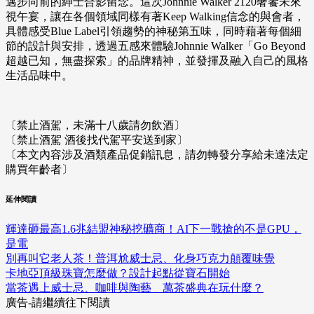
邁步向前的紳士合影留念。這次Johnnie Walker 2120奢饗未來
視午宴，讓在各個領域同樣有著Keep Walking信念的與會者，
具體感受Blue Label引領趨勢的神秘第五味，同時藉著每個細
節的設計與安排，透過五感來體驗Johnnie Walker「Go Beyond
超越已知，無盡探索」的品牌精神，並發揮及融入自己的風格
生活品味中。
〔禁止酒駕，未滿十八歲請勿飲酒〕
〔禁止酒駕 酒後找代駕平安送到家〕
〔本文內容涉及酒類產品促銷訊息，請勿轉發分享給未達法定
購買年齡者〕
延伸閱讀
輝達砸最高1.6兆結盟神秘挖礦商！AI下一戰搶的不是GPU，
是電
別再叫它老人茶！普洱尬威士忌、化身巧克力顛覆味覺
卡地亞頂級珠寶怎麼做？設計起點從寶石開始
當茶遇上威士忌、咖啡與陶藝 萬茶盛典在玩什麼？
廣告-請繼續往下閱讀