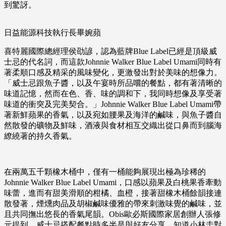
到驚訝。
日益能源科技執行長畢婉蘋
喜特麗國際總經理侯劭諺，認為藍牌Blue Label已經是頂級威
士忌的代名詞，而這款Johnnie Walker Blue Label Umami同時有
著柔順口感及精采的風味變化，更激發出對於美味的想像力。
「威士忌跟魚子醬，以及午宴時所品嚐的餐點，都有著清晰的
味道記憶，然而在色、香、味的調和下，我同時想像及享受著
味道的衝突及完美契合。」Johnnie Walker Blue Label Umami帶
著新鮮蘋果的香氣，以及宛如腰果及海洋的鹹味，與魚子醬自
然散發的礦物及鮮味，酒液與食材相互交織出從口鼻而到腦海
繚繞著的持久香氣。
在兩萬五千顆橡木桶中，僅有一桶能夠展現出極為珍稀的
Johnnie Walker Blue Label Umami，口感以蘋果及白桃果香牽動
味蕾，進而有甜美滑順的柑橘、血橙，接著甜橡木桶餘韻接連
散發著，煙燻肉品及胡椒鹹味優雅的帶來刺激味覺的鹹味，並
且共同撫出悠長的香氣尾韻。Obis歐必斯國際家居創辦人張修
元提到，威士忌搭配餐點時多半是與好友分享，知道小林圭對