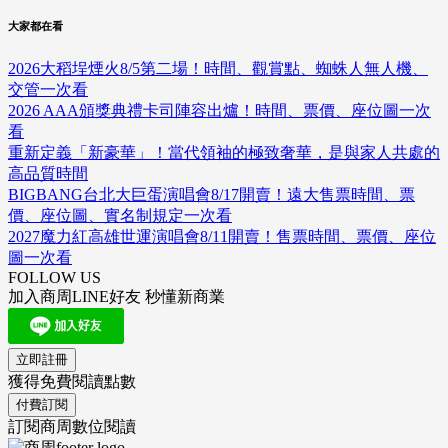
大家都在看
2026大稻埕煙火8/5第二場！時間、觀賞點、蜘蛛人無人機、
交管一次看
2026 AAA頒獎典禮卡司陣容出爐！時間、票價、座位圖一次
看
重新定義「新豪華」！當代領袖的極致奢華，是與家人共處的
高品質時間
BIGBANG台北大巨蛋演唱會8/17開賣！遠大售票時間、票
價、座位圖、實名制規定一次看
2027魔力紅高雄世運演唱會8/11開賣！售票時間、票價、座位
圖一次看
FOLLOW US
加入商周LINE好友 秒懂新商業
立即註冊
獲得免費閱讀點數
付費訂閱
訂閱商周數位閱讀