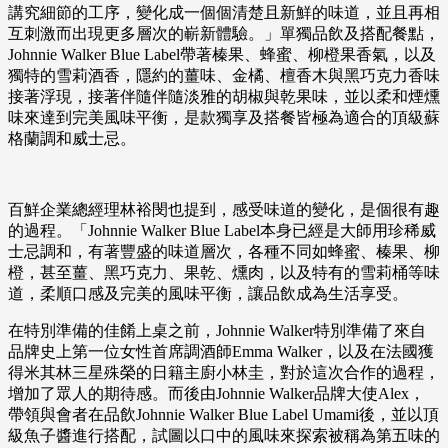
講究細節的工序，變化成一個個清楚且新鮮的味道，並且再相
互刺激而出現更多層次的嶄新體驗。」單獨品飲及搭配餐點，
Johnnie Walker Blue Label帶著榛果、蜂蜜、柳橙果香氣，以及
獨特的雪莉酒香，隱約的薑味、金橘、檀香木與黑巧克力香味
接著浮現，接著伴隨伴隨淡雅的胡椒與乾果味，並以柔和煙燻
味來達到完美風味平衡，是款獨享及搭餐皆極為適合的頂級蘇
格蘭調和威士忌。
百鮮企業總經理林裕閔也提到，感受味道的變化，是個很有趣
的過程。「Johnnie Walker Blue Label本身已經是大師用珍稀威
士忌調和，有著豐盛的味道層次，各種不同如蜂蜜、榛果、柳
橙，甚至薑、黑巧克力、果乾、燻肉，以及特有的雪莉桶等味
道，柔順口感及完美的風味平衡，讓品飲成為生活享受。
在特別準備的佳餚上桌之前，Johnnie Walker特別準備了來自
品牌史上第一位女性首席調酒師Emma Walker，以及在法國獲
得米其林三星殊榮的日籍主廚小林圭，對於這次合作的過程，
增加了眾人的期待感。而後由Johnnie Walker品牌大使Alex，
帶領與會者在品飲Johnnie Walker Blue Label Umami後，並以頂
級魚子醬進行搭配，試圖以口中的風味來探索被稱為第五味的