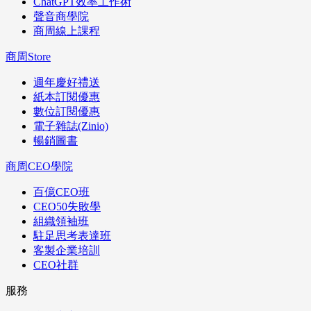
ChatGPT效率工作術
聲音商學院
商周線上課程
商周Store
週年慶好禮送
紙本訂閱優惠
數位訂閱優惠
電子雜誌(Zinio)
暢銷圖書
商周CEO學院
百億CEO班
CEO50失敗學
組織領袖班
駐足思考表達班
客製企業培訓
CEO社群
服務