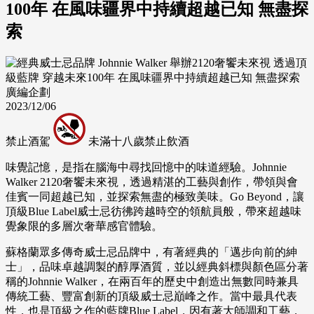
100年 在風味疆界中持續超越已知 無盡探
索
廣編企劃
2023/12/06
禁止酒駕
未滿十八歲禁止飲酒
味覺記憶，是指在腦海中尋找回憶中的味道經驗。Johnnie
Walker 2120奢饗未來視，透過精湛的工藝與創作，帶領與會
佳賓一同超越已知，並探索無盡的極致美味。Go Beyond，讓
頂級Blue Label威士忌彷彿跨越時空的領航員般，帶來超越味
覺象限的多層次奢華感官體驗。
蘇格蘭眾多傳奇威士忌品牌中，有著經典的「邁步向前的紳
士」，品味卓越調製的醇厚酒質，並以經典斜標與顏色區分著
稱的Johnnie Walker，在兩百年的歷史中創造出無數同時兼具
傳統工藝、豐富創新的頂級威士忌巔峰之作。當中最具代表
性，也是頂級之作的藍牌Blue Label，因有著大師調和工藝，