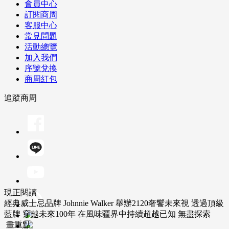
會員中心
訂閱商周
客服中心
常見問題
活動總覽
加入我們
序號兌換
商周紅包
追蹤商周
現正閱讀
經典威士忌品牌 Johnnie Walker 舉辦2120奢饗未來視 透過頂級
藍牌 穿越未來100年 在風味疆界中持續超越已知 無盡探索
畫重點