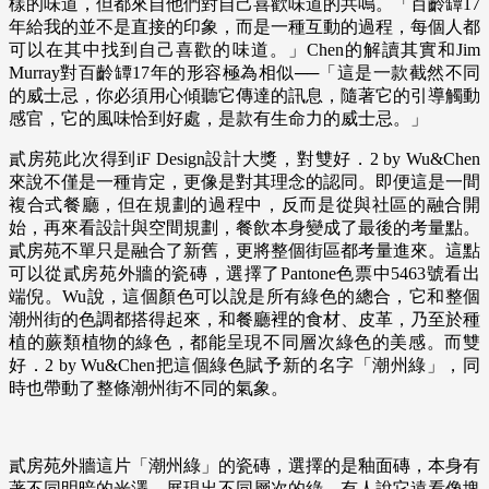
樣的味道，但都來自他們對自己喜歡味道的共鳴。「百齡罈17
年給我的並不是直接的印象，而是一種互動的過程，每個人都
可以在其中找到自己喜歡的味道。」Chen的解讀其實和Jim
Murray對百齡罈17年的形容極為相似──「這是一款截然不同
的威士忌，你必須用心傾聽它傳達的訊息，隨著它的引導觸動
感官，它的風味恰到好處，是款有生命力的威士忌。」
貳房苑此次得到iF Design設計大獎，對雙好．2 by Wu&Chen
來說不僅是一種肯定，更像是對其理念的認同。即便這是一間
複合式餐廳，但在規劃的過程中，反而是從與社區的融合開
始，再來看設計與空間規劃，餐飲本身變成了最後的考量點。
貳房苑不單只是融合了新舊，更將整個街區都考量進來。這點
可以從貳房苑外牆的瓷磚，選擇了Pantone色票中5463號看出
端倪。Wu說，這個顏色可以說是所有綠色的總合，它和整個
潮州街的色調都搭得起來，和餐廳裡的食材、皮革，乃至於種
植的蕨類植物的綠色，都能呈現不同層次綠色的美感。而雙
好．2 by Wu&Chen把這個綠色賦予新的名字「潮州綠」，同
時也帶動了整條潮州街不同的氣象。
貳房苑外牆這片「潮州綠」的瓷磚，選擇的是釉面磚，本身有
著不同明暗的光澤，展現出不同層次的綠。有人說它遠看像塊