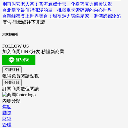
別再叫它老人茶！普洱尬威士忌、化身巧克力顛覆味覺
台北當季最值得沉浸的展 挑戰畢卡索碎裂的內心世界
台灣蜂蜜登上世界舞台！甜辣魅力讓蜷尾家、調酒師都淪陷
廣告-請繼續往下閱讀
大家都在看
FOLLOW US
加入商周LINE好友 秒懂新商業
立即註冊
獲得免費閱讀點數
付費訂閱
訂閱商周數位閱讀
內容分類
焦點
國際
財經
管理