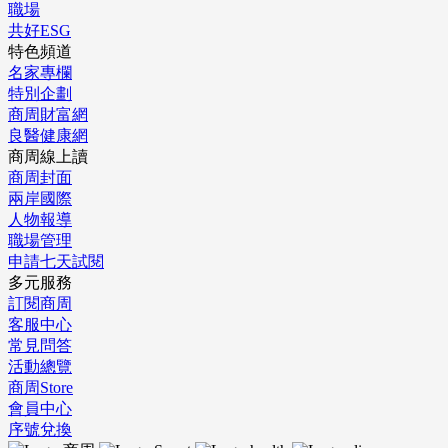
職場
共好ESG
特色頻道
名家專欄
特別企劃
商周財富網
良醫健康網
商周線上讀
商周封面
兩岸國際
人物報導
職場管理
申請七天試閱
多元服務
訂閱商周
客服中心
常見問答
活動總覽
商周Store
會員中心
序號兌換