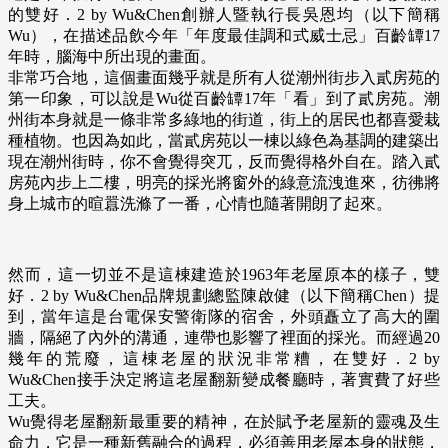
的雙好．2 by Wu&Chen創辦人暨執行長吳恩均（以下簡稱
Wu），在描述品飲今年「年度最佳調和式威士忌」百齡罈17
年時，腦海中所出現的畫面。
非常巧合地，這個畫面幾乎就是所有人從潮州街步入貳房苑的
第一印象，可以說是Wu從百齡罈17年「看」到了貳房苑。潮
州街本身就是一條非常多綠地的街道，街上的居民也都喜愛栽
種植物。也因為如此，當貳房苑以一棟以綠色為基調的建築出
現在潮州街時，你不會覺得突兀，反而覺得格外自在。踏入貳
房苑內步上二樓，明亮的採光將窗外的綠意流洩進來，彷彿將
身上城市的暄囂洗滌了一番，心情也隨著開朗了起來。
然而，這一切並不是這棟建造於1963年老屋原本的樣子，雙
好．2 by Wu&Chen品牌規劃總監陳啟健（以下簡稱Chen）提
到，當年這是台電保安警衛隊的宿舍，外頭矗立了高大的圍
牆，隔絕了內外的溝通，連帶也影響了裡面的採光。而經過20
幾年的荒廢，這棟老屋的狀況非常糟，在雙好．2 by
Wu&Chen接手決定將這老屋翻新變成餐廳時，著實費了好些
工夫。
Wu覺得老屋翻新最重要的精神，在於賦予老屋新的靈魂及生
命力，它是一種新舊融合的過程，必須善用老屋本身的狀態，