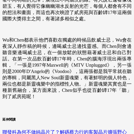
碧玉，有人覺得它像幽幽湖水反射的光芒，每個人都會有不同
的想法和畫面，而這也再次映證了貳房苑與百齡罈17年這兩個
國際大獎得主之間，有著諸多相似之處。
Wu和Chen都表示他們喜歡在獨處的時候品飲威士忌，Wu會在
夜深人靜作稿的時候，邊喝威士忌邊找靈感。而Chen則會邊
聽音樂邊喝威士忌，在一個放鬆的狀態藉著威士忌和自己對
話。在第一次品飲百齡罈17年時，Chen的腦海浮現出兩張專
輯，「一張是1997年Maxwell的《MTV Unplugged》，另一張
則是2000年D'Angelo的《Voodoo》，這兩張都是我平常就在聽
的專輯，同屬黑人New Soul新靈魂樂，有著鮮明的個人特色，
兩位也都是新靈魂樂中的指標性人物。」新靈魂樂其實也是一
種新舊融合，某方面來說，Chen似乎也從百齡罈17年「聽」
到了貳房苑呢！
延伸閱讀
聯發科為何不做純晶片了？解碼蔡力行的客製晶片擴張野心