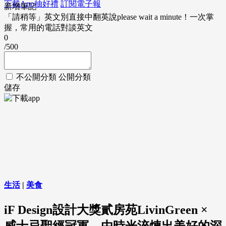
下載App抽好禮
訂閱電子報
新增筆記
「請稍等」英文別直接中翻英說please wait a minute！一次掌
握，常用的電話對談英文
0
/500
不公開分類
公開分類
儲存
生活
|
美食
iF Design設計大獎貳房苑LivinGreen ×
威士忌聖經冠軍，由時光淬煉出美好的深