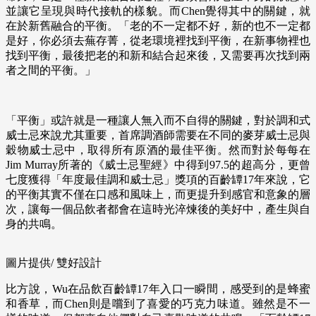
並讓它呈現與時代接軌的樣貌。而Chen覺得其中的關鍵，就
在於新舊融合的平衡。「老的不一定都不好，新的也不一定都
是好，你必須去蕪存菁，從老環境裡找到平衡，在新事物裡也
找到平衡，最後把老的和新和結合起來後，又需要再次找到兩
者之間的平衡。」
「平衡」或許就是一種讓人無入而不自得的關鍵，對於調和式
威士忌來說尤其重要，首席調酒師需要在不同的麥芽威士忌與
穀物威士忌中，取得所有原酒的最佳平衡。然而對於每每在
Jim Murray所著的《威士忌聖經》中得到97.5的超高分，更曾
七度獲得「年度最佳調和威士忌」獎項的百齡罈17年來說，它
的平衡其實不僅在口感和風味上，而更提升到感官和意象的層
次，讓每一個品飲者都會在這時光淬煉後的美好中，產生與自
身的共鳴。
圖片提供/ 雙好設計
比方說，Wu在品飲百齡罈17年入口一瞬間，感受到的是蜂蜜
和香草，而Chen則是嚐到了喜愛的巧克力味道。雖然是不一