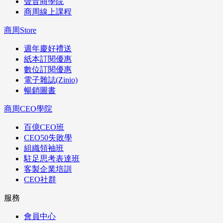
聲音商學院
商周線上課程
商周Store
週年慶好禮送
紙本訂閱優惠
數位訂閱優惠
電子雜誌(Zinio)
暢銷圖書
商周CEO學院
百億CEO班
CEO50失敗學
組織領袖班
駐足思考表達班
客製企業培訓
CEO社群
服務
會員中心