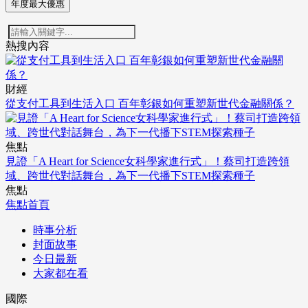
年度最大優惠
熱搜內容
財經
從支付工具到生活入口 百年彰銀如何重塑新世代金融關係？
焦點
見證「A Heart for Science女科學家進行式」！蔡司打造跨領
域、跨世代對話舞台，為下一代播下STEM探索種子
焦點
焦點首頁
時事分析
封面故事
今日最新
大家都在看
國際