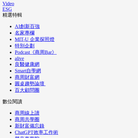
Video
ESG
精選特輯
AI創新百強
名家專欄
MIT-U 企業探照燈
特別企劃
Podcast《商周Bar》
alive
良醫健康網
Smart自學網
商周財富網
圓桌趨勢論壇
百大顧問團
數位閱讀
商周線上讀
商周共學圈
新財富備忘錄
ChatGPT效率工作術