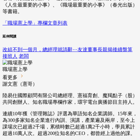
《人生最重要的小事》、《職場最重要的小事》（春光出版）
等書籍。
「職場憲上學」專欄文章列表
延伸閱讀
改組不到一個月，總經理就請辭⋯友達董事長親揭後續盤算
接班人
老闆
職場憲上學
看更多
謝文憲（憲哥）
陸易仕國際顧問有限公司總經理、憲福育創、魔羯點子（股）
共同創辦人、知名職場專欄作家，環宇電台廣播節目主持人。
連續10年獲《管理雜誌》評選為華語知名企業講師。15年來，
為300多家知名企業進行內訓、演講，產業遍及兩岸，至今上
課場次已超過2千場，累積時數已超過1萬2千小時，學員累計
超過10萬人次。超過200位知名的CEO，都曾經上過他的課。