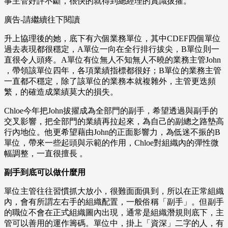
事主管好評不斷，很快的就得到總經理的賞識拔擢。
廣告-請繼續往下閱讀
升上協理後的她，底下有六個業務單位，其中CDEF四個單位
過去表現都很穩定，A單位一向在全行排行拔尖，B單位則一
直很令人頭疼。A單位有位無人不知無人不曉的業務主管John
，帶領該單位四年，各項業績指標都很好；B單位的業務主管
一直都不穩定，除了該單位的業務本就複雜外，主管更迭頻
繁，的確造成業績莫大的損失。
Chloe今年把John拔擢成為全部門的副手，希望透過與副手的
交叉影響，把全部門的業績再拉起來，為自己的副總之路墊高
行內地位。他更希望藉由John的正面影響力，為低迷不振的B
單位，帶來一些起頭與示範的作用，Chloe對組織內的彈性微
幅調整，一直很擅長 。
副手到底可以做什麼用
單位主管往往習慣抓大放小，很難面面俱到，所以在正常組織
內，會有所謂左右手的組織配置，一般俗稱「副手」。但副手
的職位不會在正式組織圖內出現，通常是組織潛規則底下，主
管可以善用的運作籌碼。單位中，掛上「資深」二字的人，有