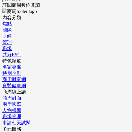
訂閱商周數位閱讀
內容分類
焦點
國際
財經
管理
職場
共好ESG
特色頻道
名家專欄
特別企劃
商周財富網
良醫健康網
商周線上讀
商周封面
兩岸國際
人物報導
職場管理
申請七天試閱
多元服務