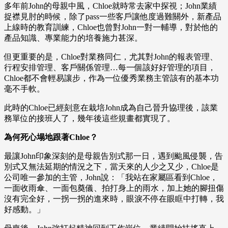
多年前John的母親中風，Chloe就時常去家中探視；John業績
捉襟見肘的時候，除了pass一些客戶讓他度過難關外，新產品
上線時的教育訓練，Chloe也曾對John一對一輔導，對於他的
產品知識、專業能力的培養施力甚深。
但更重要的是，Chloe對業務同仁，尤其對John的報表管理、
行程安排管理、客戶關係管理…每一個該好好管理的項目，
Chloe都不會輕易讓步，作為一位優秀業務主管該有的基本功
毫不手軟。
此時的Chloe已經刻意在栽培John成為自己晉升協理後，該業
務單位的接班人了，幾年後這些規畫都實現了。
為何死心塌地跟著Chloe？
最讓John印象深刻的是母親告別式那一日，遇到颱風侵襲，告
別式又無法延期的情況之下，當天來的人少之又少，Chloe是
公司唯一參加的主管，John說：「我站在家屬區看到Chloe，
一面收雨傘、一面包奠儀、拍打身上的雨水，加上她的腳扭傷
沒有完全好，一拐一拐的進來時，眼淚不停在眼眶中打轉，我
好感動。」