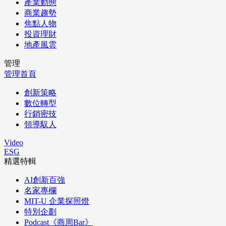
產業動態
商業趨勢
焦點人物
投資理財
地產風雲
管理
管理首頁
創新策略
數位轉型
行銷密技
領導馭人
Video
ESG
精選特輯
AI創新百強
名家專欄
MIT-U 企業探照燈
特別企劃
Podcast《商周Bar》