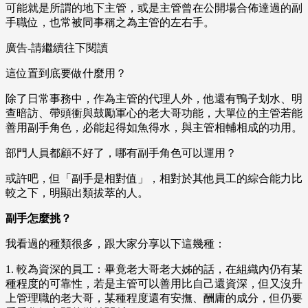
可能就是所謂的地下主管，或是主管曾在公開場合佈達過的副
手職位，也常被同事稱之為主管的左右手。
廣告-請繼續往下閱讀
這位置到底要做什麼用？
除了日常事務中，作為主管的代理人外，他還有鴨子划水、明
查暗訪、帶頭衝與鼓勵軍心的老大哥功能，大單位的主管若能
善用副手角色，必能起得如魚得水，與主管相輔相成的功用。
部門人員都顧不好了，哪有副手角色可以運用？
或許吧，但「副手是相對值」，相對於其他員工的綜合能力比
較之下，明顯出類拔萃的人。
副手怎麼挑？
我看過的種類很多，跟大家分享以下這幾種：
1. 較為資深的員工：畢竟老大哥老大姊的話，在組織內仍有某
種程度的可靠性，若是主管可以善用比自己還資深，但又沒升
上管理職的老大哥，某種程度還有安撫、酬庸的成分，但仍要