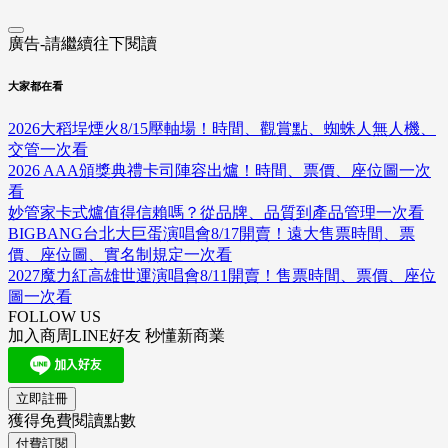
廣告-請繼續往下閱讀
大家都在看
2026大稻埕煙火8/15壓軸場！時間、觀賞點、蜘蛛人無人機、
交管一次看
2026 AAA頒獎典禮卡司陣容出爐！時間、票價、座位圖一次
看
妙管家卡式爐值得信賴嗎？從品牌、品質到產品管理一次看
BIGBANG台北大巨蛋演唱會8/17開賣！遠大售票時間、票
價、座位圖、實名制規定一次看
2027魔力紅高雄世運演唱會8/11開賣！售票時間、票價、座位
圖一次看
FOLLOW US
加入商周LINE好友 秒懂新商業
立即註冊
獲得免費閱讀點數
付費訂閱