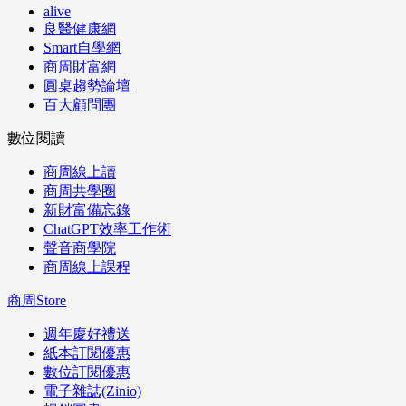
alive
良醫健康網
Smart自學網
商周財富網
圓桌趨勢論壇
百大顧問團
數位閱讀
商周線上讀
商周共學圈
新財富備忘錄
ChatGPT效率工作術
聲音商學院
商周線上課程
商周Store
週年慶好禮送
紙本訂閱優惠
數位訂閱優惠
電子雜誌(Zinio)