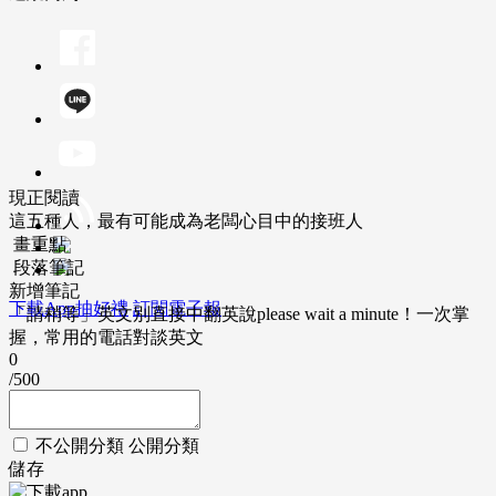
現正閱讀
這五種人，最有可能成為老闆心目中的接班人
畫重點
段落筆記
新增筆記
下載App抽好禮
訂閱電子報
「請稍等」英文別直接中翻英說please wait a minute！一次掌
握，常用的電話對談英文
0
/500
不公開分類
公開分類
儲存