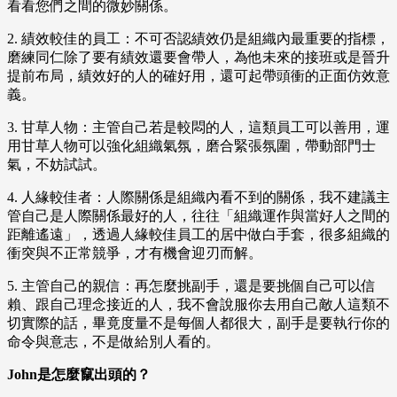
看看您們之間的微妙關係。
2. 績效較佳的員工：不可否認績效仍是組織內最重要的指標，
磨練同仁除了要有績效還要會帶人，為他未來的接班或是晉升
提前布局，績效好的人的確好用，還可起帶頭衝的正面仿效意
義。
3. 甘草人物：主管自己若是較悶的人，這類員工可以善用，運
用甘草人物可以強化組織氣氛，磨合緊張氛圍，帶動部門士
氣，不妨試試。
4. 人緣較佳者：人際關係是組織內看不到的關係，我不建議主
管自己是人際關係最好的人，往往「組織運作與當好人之間的
距離遙遠」，透過人緣較佳員工的居中做白手套，很多組織的
衝突與不正常競爭，才有機會迎刃而解。
5. 主管自己的親信：再怎麼挑副手，還是要挑個自己可以信
賴、跟自己理念接近的人，我不會說服你去用自己敵人這類不
切實際的話，畢竟度量不是每個人都很大，副手是要執行你的
命令與意志，不是做給別人看的。
John是怎麼竄出頭的？