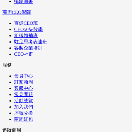
暢銷圖書
商周CEO學院
百億CEO班
CEO50失敗學
組織領袖班
駐足思考表達班
客製企業培訓
CEO社群
服務
會員中心
訂閱商周
客服中心
常見問題
活動總覽
加入我們
序號兌換
商周紅包
追蹤商周