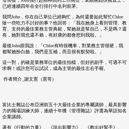
母喪後，John強打起精神回到工作崗位，業績開始扶搖直上，
已經連續四年在全行排行中名列前茅。
我問John，你在自己單位已經夠忙，為何還要如此幫忙Chloe
做一些吃力不討好的事？他回答：「我在她身上看到管理、教
育、支持的最佳業務主管典範，幫她就是幫自己，不是嗎？還
有，她對我也還不賴，有好康的都會想到我啦。」
最後John跟我說：「Chloe有時很機車，對業務主管很硬，我
都幫她扮白臉，我們是互補，而且很有默契啦。」
這一對，的確是業務單位的最佳拍檔，但好的副手，可遇不可
求啊！或許您可以試試，成為主管的最佳左右手喔。
作者簡介_謝文憲（憲哥）
富比士雜誌公布亞洲前五十大最佳企業的專屬講師，最具影響
力的職場訓練大師，連續十年獲《管理雜誌》評選為華語知名
企業講師。
著有《行動的力量》、《說出影響力》、《教出好幫手》、