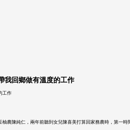
帶我回鄉做有溫度的工作
豆柚農陳純仁，兩年前聽到女兒陳喜美打算回家務農時，第一時