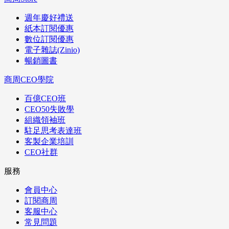
週年慶好禮送
紙本訂閱優惠
數位訂閱優惠
電子雜誌(Zinio)
暢銷圖書
商周CEO學院
百億CEO班
CEO50失敗學
組織領袖班
駐足思考表達班
客製企業培訓
CEO社群
服務
會員中心
訂閱商周
客服中心
常見問題