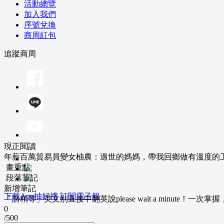
活動總覽
加入我們
序號兌換
商周紅包
追蹤商周
現正閱讀
年薪百萬貿易員變女柚農：過世的媽媽，帶我回鄉做有溫度的
畫重點
段落筆記
新增筆記
下載App抽好禮
訂閱電子報
「請稍等」英文別直接中翻英說please wait a minute！一
0
/500