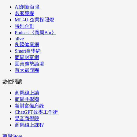
AI創新百強
名家專欄
MIT-U 企業探照燈
特別企劃
Podcast《商周Bar》
alive
良醫健康網
Smart自學網
商周財富網
圓桌趨勢論壇
百大顧問團
數位閱讀
商周線上讀
商周共學圈
新財富備忘錄
ChatGPT效率工作術
聲音商學院
商周線上課程
商周Store