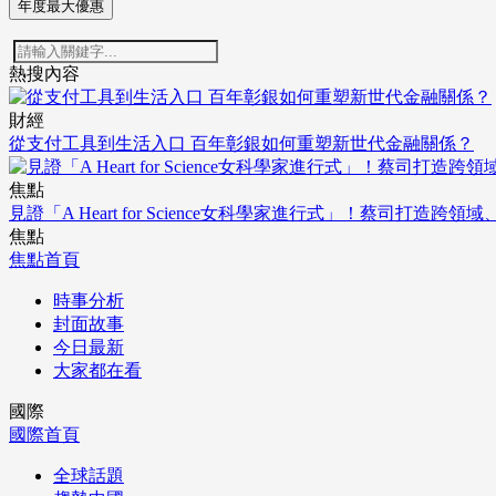
年度最大優惠
熱搜內容
財經
從支付工具到生活入口 百年彰銀如何重塑新世代金融關係？
焦點
見證「A Heart for Science女科學家進行式」！蔡司打
焦點
焦點首頁
時事分析
封面故事
今日最新
大家都在看
國際
國際首頁
全球話題