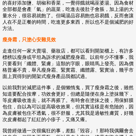
的喜好添加鹽、胡椒和香菜，一覺得餓就喝巫婆湯。因為食材
全部都是會產「氣」的蔬菜，吃進去後肚子會脹，加上湯的大
量水分，很容易就飽了。但喝湯品容易飽也容易餓，反而會讓
人在不是正餐的時間，吃進更多東西，所以也不是個減肥的好
方法。
瘦身霜，只塗心安難見效
走進任何一家大賣場、藥妝店，都可以看到開架櫃上，有許多
標榜以瘦身或平坦為訴求的減肥瘦身霜。以前年少不懂事，我
只要看到「纖體、緊膚」這類的字眼，眼睛馬上發亮。因為價
格普遍不貴，舉凡瘦身霜、緊實霜、纖體露、緊實油，幾乎市
面上買得到的開架式瘦身產品我都試過。
以前我對於減肥這件事，是個懶惰鬼，買了瘦身霜之後，雖然
知道要配合按摩，功效會更好，但總是隨便在身上塗抹幾下，
等皮膚吸收進去，就不再搽了。有時會在塗抹之後，用保鮮膜
包住，自以為可以提高吸收效果，但其實這樣是有危險的，因
為皮膚被包住不透氣，很不舒服，尤其我是過敏性膚質，好幾
次皮膚都起了紅紅的小疹子，又痛又癢。
我曾經做過一次很瘋狂的事，差點「毀容」！那時我偶爾會去