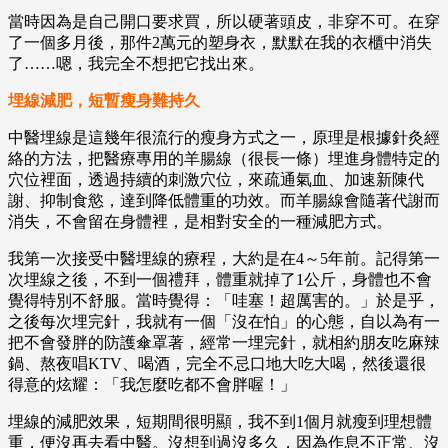
當時因為是自己開口要求買，所以硬著頭皮，非穿不可。在穿
了一個多月後，那件2萬元的塑身衣，默默在我的衣櫃中消失
了……嗯，我完全不想把它找出來。
埋線減肥，短暫瘦身難持久
中醫埋線是這幾年很流行的瘦身方式之一，原理是根據針灸經
絡的方法，把醫療專用的羊腸線（很長一條）埋進身體特定的
穴位裡面，透過持續的刺激穴位，來疏通氣血、加速新陳代
謝、抑制食慾，達到降低體重的功效。而羊腸線會隨著代謝而
消失，不會留在身體裡，是相對安全的一種減肥方式。
我第一次接受中醫埋線的療程，大約是在4～5年前。記得第一
次埋線之後，不到一個禮拜，體重就掉了1公斤，身體也不會
覺得特別不舒服。當時覺得：「哇塞！超厲害的。」於是乎，
之後每次埋完針，我就有一個「沒在怕」的心態，自以為有一
把不會發胖的防護傘罩著，經常一埋完針，就相約朋友吃麻辣
鍋、熬夜唱KTV、喝酒，完全不忌口地大吃大喝，然後還很
得意的炫耀：「我怎麼吃都不會胖喔！」
埋線的減肥效果，短期間很明顯，我不到1個月就瘦到理想體
重，便沒再去看中醫。沒想到過沒多久，因為作息不正常、沒