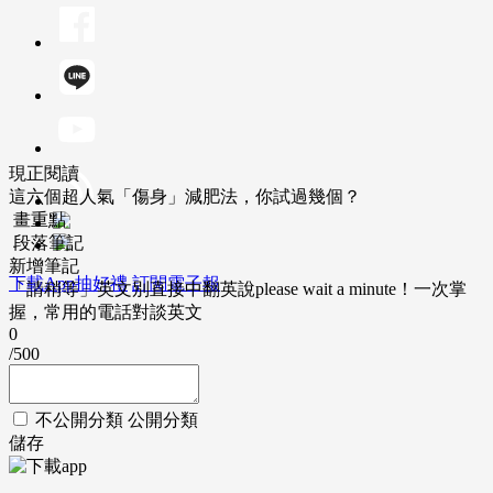
現正閱讀
這六個超人氣「傷身」減肥法，你試過幾個？
畫重點
段落筆記
新增筆記
下載App抽好禮
訂閱電子報
「請稍等」英文別直接中翻英說please wait a minute！一次掌
握，常用的電話對談英文
0
/500
不公開分類
公開分類
儲存