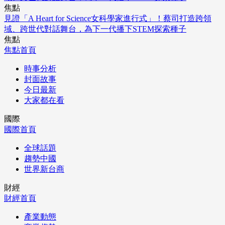
焦點
見證「A Heart for Science女科學家進行式」！蔡司打造跨領
域、跨世代對話舞台，為下一代播下STEM探索種子
焦點
焦點首頁
時事分析
封面故事
今日最新
大家都在看
國際
國際首頁
全球話題
趨勢中國
世界新台商
財經
財經首頁
產業動態