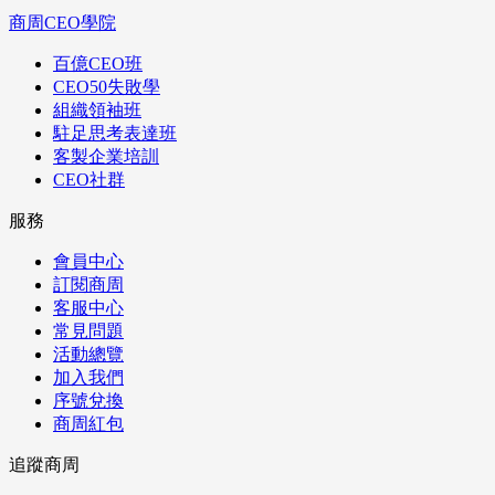
商周CEO學院
百億CEO班
CEO50失敗學
組織領袖班
駐足思考表達班
客製企業培訓
CEO社群
服務
會員中心
訂閱商周
客服中心
常見問題
活動總覽
加入我們
序號兌換
商周紅包
追蹤商周