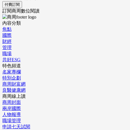
付費訂閱
訂閱商周數位閱讀
內容分類
焦點
國際
財經
管理
職場
共好ESG
特色頻道
名家專欄
特別企劃
商周財富網
良醫健康網
商周線上讀
商周封面
兩岸國際
人物報導
職場管理
申請七天試閱