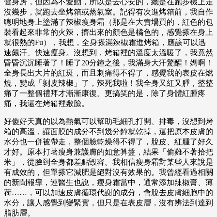
健身房，但因為不愛動，所以是去心安的，總是在跑步機上走
沒幾步，就跑去坐烤箱或蒸氣室。記得有次進烤箱前，我自作
聰明地身上塗滿了辣椒瘦身霜（那是在大賣場買的，紅色的包
裝看起來非常的火辣，擠出來的顏色是橘色的，感覺搽在身上
就很熱的Fu），我想，全身搽滿辣椒霜進烤箱，應該可以迅
速飆汗、快速瘦身。沒想到，烤箱裡的溫度太溫暖了，我竟然
昏昏沉沉睡著了！睡了20分鐘之後，我滿身大汗驚醒！媽啊！
全身長出大片的紅斑，而且刺痛得不得了，感覺我的表皮在燃
燒，變成「剝皮辣椒」了，辣死我啦！我全身又紅又腫，整整
痛了一整個禮拜才漸漸康復。更搞笑的是，除了身體紅腫疼
痛，我還在烤箱裡敷臉。
好傻好天真的以為熱氣可以幫助毛細孔打開、排毒，沒想到烤
箱的高溫，讓面膜的成分不到幾分鐘就乾掉，還把原本皮膚的
水分也一併被帶走，整個臉乾燥得不得了，脫皮、紅腫了好久
才好。原本打著瘦身兼護膚的如意算盤，結果「偷雞不著拾把
米」，從臉到全身都差點毀容。我相信瘦身霜對某些人來說是
有成效的，但單搽它減肥是絕對沒有效果的。我曾經看過相關
的新聞報導，連醫生也說，瘦身霜當中，通常添加辣椒膏、薄
荷……，可以加速皮膚循環代謝的成分，會脫去皮膚細胞中的
水分，讓人感覺到變緊實，但只是在表皮層，沒有辨法到達到
脂肪層。