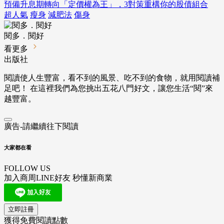
預備升息期轉向「定價權為王」，3對策重構你的股債組合
超人氣
瘦身
減肥法
傷身
閱多．閱好
看更多
出版社
閱讀使人生豐富，看不到的風景、吃不到的食物，就用閱讀補
足吧！ 在這裡我們為您挑出五花八門好文，讓您生活“閱”來
越豐富。
廣告-請繼續往下閱讀
大家都在看
FOLLOW US
加入商周LINE好友 秒懂新商業
立即註冊
獲得免費閱讀點數