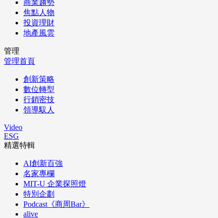
商業趨勢
焦點人物
投資理財
地產風雲
管理
管理首頁
創新策略
數位轉型
行銷密技
領導馭人
Video
ESG
精選特輯
AI創新百強
名家專欄
MIT-U 企業探照燈
特別企劃
Podcast《商周Bar》
alive