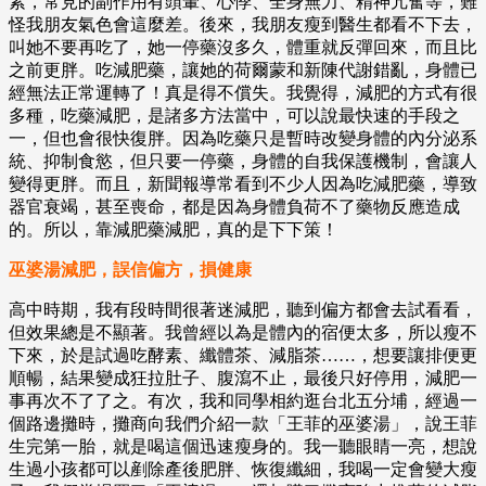
素，常見的副作用有頭暈、心悸、全身無力、精神亢奮等，難
怪我朋友氣色會這麼差。後來，我朋友瘦到醫生都看不下去，
叫她不要再吃了，她一停藥沒多久，體重就反彈回來，而且比
之前更胖。吃減肥藥，讓她的荷爾蒙和新陳代謝錯亂，身體已
經無法正常運轉了！真是得不償失。我覺得，減肥的方式有很
多種，吃藥減肥，是諸多方法當中，可以說最快速的手段之
一，但也會很快復胖。因為吃藥只是暫時改變身體的內分泌系
統、抑制食慾，但只要一停藥，身體的自我保護機制，會讓人
變得更胖。而且，新聞報導常看到不少人因為吃減肥藥，導致
器官衰竭，甚至喪命，都是因為身體負荷不了藥物反應造成
的。所以，靠減肥藥減肥，真的是下下策！
巫婆湯減肥，誤信偏方，損健康
高中時期，我有段時間很著迷減肥，聽到偏方都會去試看看，
但效果總是不顯著。我曾經以為是體內的宿便太多，所以瘦不
下來，於是試過吃酵素、纖體茶、減脂茶……，想要讓排便更
順暢，結果變成狂拉肚子、腹瀉不止，最後只好停用，減肥一
事再次不了了之。有次，我和同學相約逛台北五分埔，經過一
個路邊攤時，攤商向我們介紹一款「王菲的巫婆湯」，說王菲
生完第一胎，就是喝這個迅速瘦身的。我一聽眼睛一亮，想說
生過小孩都可以剷除產後肥胖、恢復纖細，我喝一定會變大瘦