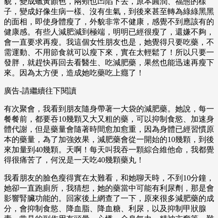
貌，變成蠟黃顏色，兩頰也凹陷下去，原本圓潤、福態的樣
子，變成好像生病一樣、沒有生氣，到後來甚至轉為綠綠黑黑
的面相，即使身體瘦了，外貌非常不健康，感覺不到應該有的
健康感。有些人減肥減到極端，明明已經很瘦了，還嫌不夠，
會一直要求再瘦。我這個女性朋友也是，她覺得只要吃藥，不
需運動、不用節食就可以瘦下來，實在太輕鬆了！所以只要一
發胖，就趕快再回去看醫生、吃減肥藥，果然也能迅速再瘦下
來。因為太方便，造成她吃藥吃上癮了！
廣告-請繼續往下閱讀
有次聚會，我看到朋友隨身帶著一大袋的減肥藥。她說，每一
餐餐前，都要吞10幾顆又大又粗的藥，可以抑制食慾、加速身
體代謝，但是藥量會隨著時間愈加愈重，因為身體已經習慣原
本的藥量，為了加強效果，減肥藥會從一開始的10幾顆，到後
來加量到40幾顆。天啊！每天叫我吞一顆綜合維他命，我都覺
得很痛苦了，何況是一天吃40幾顆藥丸！
我看朋友的臉色瘦得實在太難看，和她聊天時，不到10分鐘，
她卻一直跑廁所，我猜想，她的藥當中可能有利尿劑，那是會
影響腎臟功能的。回家後上網查了一下，原來很多減肥藥的成
分，會抑制食慾、降血脂、降血糖、利尿，以及抑制甲狀腺