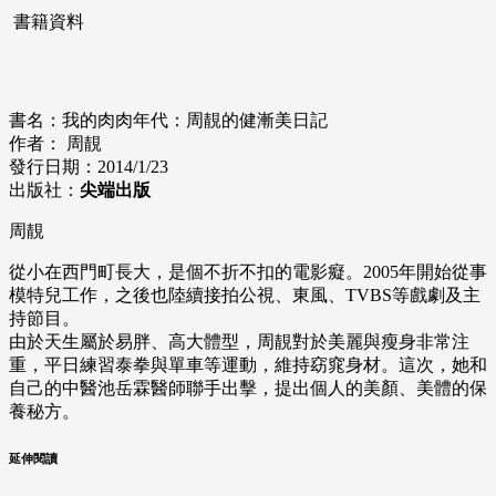
書籍資料
書名：我的肉肉年代：周靚的健漸美日記
作者： 周靚
發行日期：2014/1/23
出版社：
尖端出版
周靚
從小在西門町長大，是個不折不扣的電影癡。2005年開始從事
模特兒工作，之後也陸續接拍公視、東風、TVBS等戲劇及主
持節目。
由於天生屬於易胖、高大體型，周靚對於美麗與瘦身非常注
重，平日練習泰拳與單車等運動，維持窈窕身材。這次，她和
自己的中醫池岳霖醫師聯手出擊，提出個人的美顏、美體的保
養秘方。
延伸閱讀