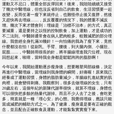
運動又不忌口，體重全部反彈回來！後來，我陸陸續續又接受
了幾次中醫埋線，但也沒反省到自己的飲食、生活習慣要一起
改變，反而仗著一瘦下來就停止，也難怪停止後又復胖，然後
又趕快再去埋線……，反反覆覆的情況下，我的體重不減反
增。幾次下來才體會到：埋線是「治標不治本」的方式，真正
要減重，還是要持之以恆的控制飲食，加上運動，才是成功的
不二法則。中醫師通常會在病人肥肉較多、較難減肥的部分埋
線。我曾經全身扎滿30幾針！一向怕痛的我為了瘦下來，竟然
什麼都沒在怕！從副乳、手臂、腰後，到大腿內側、小腿肚、
屁股……，中醫師用很長的針，將羊腸線埋進我穴位裡。現在
回想起來，唉唷，當時我全身都是鬆鬆跨跨的脂肪啊！
今年以來，我開始運動逐步瘦身後，想要雕塑局部線條，決定
再進行中醫埋線，當埋線到我身體的瞬間，好痛喔！原來我已
經養成了運動習慣，身體的脂肪量減少，羊腸線扎進結實的肌
肉裡，就會變得刺痛。我觀察到，很多去做埋線的女生，只有
20歲左右，這個年紀的新陳代謝率很快，就算不埋線，身體也
可以很快把多餘的熱量代謝掉。而且不少人去了之後，會吃更
多，簡直就是一種「埋心安」的心態。我覺得埋線，應該只能
當成減肥的輔助方式之一。為了健康，瘦身還是要有正確的觀
念，並且配合正確飲食及運動，才能紮紮實實瘦下來。