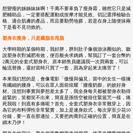
想變瘦的姊姊妹妹啊！千萬不要辜負了瘦身霜，雖然它只是減
肥輔助品，一定要搭配運動或按摩才能見效。切記選擇檢驗合
格、適合肌膚的產品，而且要勤勞地搽，若是在身上隨便抹兩
下是看不見功效的。
塑身衣瘦身，只是藏脂非甩脂
大學時期的某個時期，我好胖，胖到肚子像個游泳圈似的。聽
說塑身衣對減肥有效，便百般央求媽媽，幫我訂了一套台幣約
2萬元的全套式塑身衣。原本銷售員建議我一次買兩套，可以
輪流替換，還好當時只買了一套，因為穿起來太痛苦了！
本來我幻想的是，會像電影「傲慢與偏見」當中的女生一樣擁
有纖細的腰身，可以在眾人面前炫耀「腰瘦奶膨」的姣好身
材。沒想到事實與夢想差太多了，我全身每天都被塑身衣勒得
超緊的，笑都笑不出來，簡直是孫悟空被箝住緊箛咒一樣，痛
死我啦！到底有多痛呢？首先，全套式塑身衣非常難穿上，因
為它的布料彈性非常緊實，加上是連身款式，每次穿至少花10
分鐘，要一直在那邊扯，又要把肉喬到正確的位置，簡直是在
綁木乃伊！