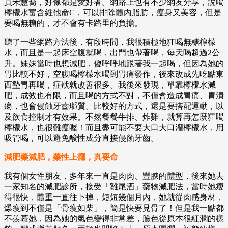
員宋慧喬，好像都是愛好者。網路上也有不少網友分享，說喝
檸檬水富含維他命C，可以排除體內脂肪，瘦身又美容，但是
要喝無糖的，才不會有卡路里的負擔。
聽了一些網路方法後，有段時間，我很積極地狂喝無糖檸檬
水，而且是一起床空腹就喝，出門也帶著喝，每天喝超過2公
升。妹妹當時也想減肥，傻呼呼地跟著我一起喝，但因為她的
胃比較不好，空腹喝檸檬水喝到胃痛發作，後來改成先吃點東
西墊胃再喝，症狀就改善很多。我後來發現，單靠檸檬水減
肥，成效也有限，而且喝的方式不對，不僅會造成胃痛、胃潰
瘍，也會侵蝕牙齒瑯質。比較好的方式，還是要搭配運動，以
及飲食控制才有效果。不然餐餐牛排、炸雞，就算再怎麼狂喝
檸檬水，也很難瘦喔！而且盡可能不要大口大口灌檸檬水，用
吸管喝，可以避免酸性成分直接侵蝕牙齒。
減肥藥減肥，藥性上癮，真要命
我有個女性朋友，多年來一直是肉肉、豐腴的體型，後來她去
一家知名的減肥診所，接受「雞尾酒」藥物減肥法，當時她瘦
得很快，體重一直往下掉，短短幾個月內，她就從肉感身材，
爆瘦到不僅是「骨瘦如柴」，簡是快要見骨了！但是我一點都
不羨慕她，因為她的氣色變得非常差，臉色從原本很紅潤的樣