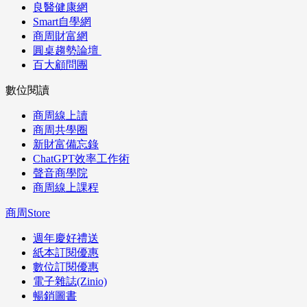
良醫健康網
Smart自學網
商周財富網
圓桌趨勢論壇
百大顧問團
數位閱讀
商周線上讀
商周共學圈
新財富備忘錄
ChatGPT效率工作術
聲音商學院
商周線上課程
商周Store
週年慶好禮送
紙本訂閱優惠
數位訂閱優惠
電子雜誌(Zinio)
暢銷圖書