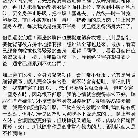
塑身衣的穿法，要先把兩隻腳塞進褲管裡，接著身體要稍微半
蹲，再用力把很緊的塑身衣從下面往上拉，當拉到小腹的地方
時，要全身停止呼吸，把小腹「塞進去」，然後一吋一吋拉上
塑身衣。前面小腹塞好後，再用手把後面的屁股肉，往上撥進
塑身衣裡。每次我光是拉完下半身，就已經累得滿身大汗了。
但是還沒完喔！兩邊的胸部也要撥進塑身衣裡，尤其是副乳，
要從背部後方拚命地撥啊撥，想辨法全部包起來。最後，看著
已經像肉粽被包得緊緊的全身，還得「喬喬」，看看哪個部位
的鬆緊度不一樣，再稍微調整一下。等到終於穿好塑身衣之
後，通常已經累到不想出門了。
加上穿了以後，全身被緊緊勒住，會非常不舒服，尤其是胃被
繃得很痛，讓人完全沒有食慾，還不時會有想吐、暈昡的情
況。我當時穿了1個多月，幾乎只要醒著就會穿著，但每次穿
上塑身衣時，因為很不舒服，我的心情就會變得非常不好。聽
說有些產婦生完小孩想穿塑身衣回復身材，卻很容易得憂鬱
症，我完全能理解為什麼。至於有沒有效呢？當時我的確有瘦
一點點，但那完全是因為勒太緊吃不下飯造成的…。穿上塑身
衣時，會讓體態更好看，但脫掉後又還是一樣，肉肉全部塌回
原形（淚）。所以除非你是個非常有毅力的人，否則我個人是
不推薦啦！