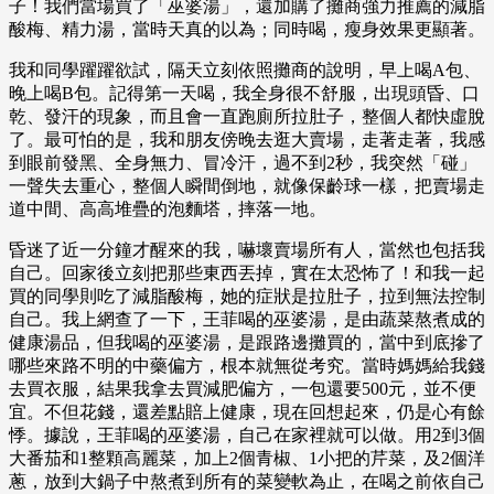
子！我們當場買了「巫婆湯」，還加購了攤商強力推薦的減脂
酸梅、精力湯，當時天真的以為；同時喝，瘦身效果更顯著。
我和同學躍躍欲試，隔天立刻依照攤商的說明，早上喝A包、
晚上喝B包。記得第一天喝，我全身很不舒服，出現頭昏、口
乾、發汗的現象，而且會一直跑廁所拉肚子，整個人都快虛脫
了。最可怕的是，我和朋友傍晚去逛大賣場，走著走著，我感
到眼前發黑、全身無力、冒冷汗，過不到2秒，我突然「碰」
一聲失去重心，整個人瞬間倒地，就像保齡球一樣，把賣場走
道中間、高高堆疊的泡麵塔，摔落一地。
昏迷了近一分鐘才醒來的我，嚇壞賣場所有人，當然也包括我
自己。回家後立刻把那些東西丟掉，實在太恐怖了！和我一起
買的同學則吃了減脂酸梅，她的症狀是拉肚子，拉到無法控制
自己。我上網查了一下，王菲喝的巫婆湯，是由蔬菜熬煮成的
健康湯品，但我喝的巫婆湯，是跟路邊攤買的，當中到底摻了
哪些來路不明的中藥偏方，根本就無從考究。當時媽媽給我錢
去買衣服，結果我拿去買減肥偏方，一包還要500元，並不便
宜。不但花錢，還差點賠上健康，現在回想起來，仍是心有餘
悸。據說，王菲喝的巫婆湯，自己在家裡就可以做。用2到3個
大番茄和1整顆高麗菜，加上2個青椒、1小把的芹菜，及2個洋
蔥，放到大鍋子中熬煮到所有的菜變軟為止，在喝之前依自己