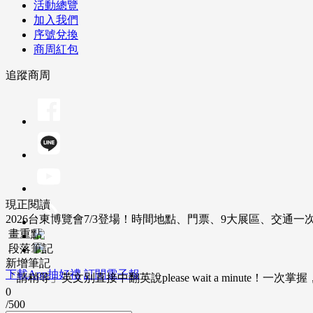
活動總覽
加入我們
序號兌換
商周紅包
追蹤商周
現正閱讀
2026台東博覽會7/3登場！時間地點、門票、9大展區、交通一
畫重點
段落筆記
新增筆記
下載App抽好禮
訂閱電子報
「請稍等」英文別直接中翻英說please wait a minute！一
0
/500