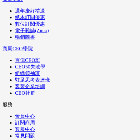
週年慶好禮送
紙本訂閱優惠
數位訂閱優惠
電子雜誌(Zinio)
暢銷圖書
商周CEO學院
百億CEO班
CEO50失敗學
組織領袖班
駐足思考表達班
客製企業培訓
CEO社群
服務
會員中心
訂閱商周
客服中心
常見問題