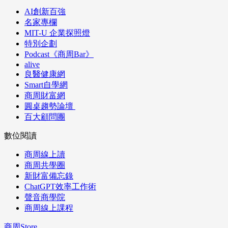
AI創新百強
名家專欄
MIT-U 企業探照燈
特別企劃
Podcast《商周Bar》
alive
良醫健康網
Smart自學網
商周財富網
圓桌趨勢論壇
百大顧問團
數位閱讀
商周線上讀
商周共學圈
新財富備忘錄
ChatGPT效率工作術
聲音商學院
商周線上課程
商周Store