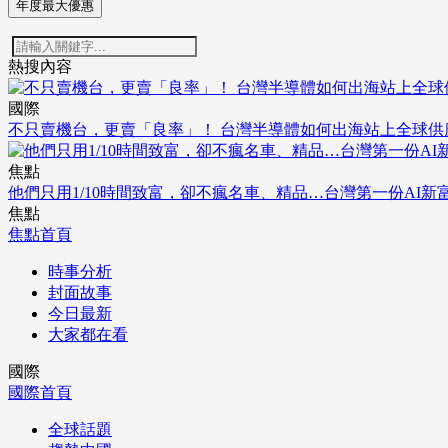
年度最大優惠
熱搜內容
國際
不只賣機台，更賣「良率」！ 台灣半導體如何出海站上全球供
焦點
他們只用1/10時間致富，卻不瘋名車、精品…台灣第一份AI新
焦點
焦點首頁
時事分析
封面故事
今日最新
大家都在看
國際
國際首頁
全球話題