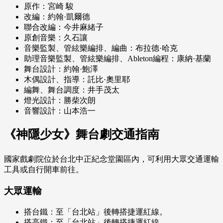
原作：宮崎 駿
改編：約翰·凱爾德
聯合改編：今井麻緒子
原創音樂：久石讓
音樂監製、管絃樂編排、編曲：布拉德·哈克
助理音樂監製、管絃樂編排、Ableton編程：康納·基蘭
舞台設計：約翰·鮑澤
木偶設計、指導：託比·奧里耶
編舞、舞台調度：井手茂太
燈光設計：勝柴次朗
音響設計：山本浩一
《神隱少女》舞台劇交通指南
國家戲劇院位於台北中正紀念堂園區內，可利用大眾交通運輸
工具或自行開車前往。
大眾運輸
搭台鐵：至「台北站」後轉搭捷運紅線。
搭高鐵：至「台北站」後轉搭捷運紅線。