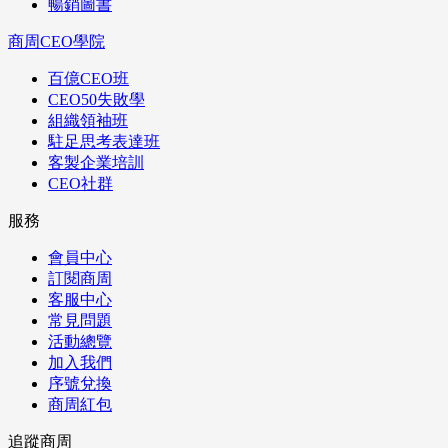
暢銷圖書
商周CEO學院
百億CEO班
CEO50失敗學
組織領袖班
駐足思考表達班
客製企業培訓
CEO社群
服務
會員中心
訂閱商周
客服中心
常見問題
活動總覽
加入我們
序號兌換
商周紅包
追蹤商周