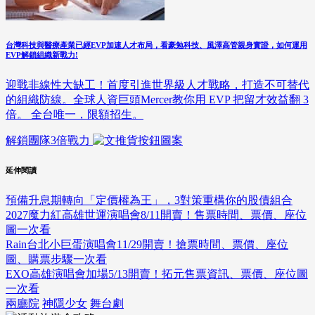
台灣科技與醫療產業已經EVP加速人才布局，看豪勉科技、風澤高管親身實證，如何運用
EVP解鎖組織新戰力!
迎戰非線性大缺工！首度引進世界級人才戰略，打造不可替代
的組織防線。全球人資巨頭Mercer教你用 EVP 把留才效益翻 3
倍。 全台唯一，限額招生。
解鎖團隊3倍戰力
延伸閱讀
預備升息期轉向「定價權為王」，3對策重構你的股債組合
2027魔力紅高雄世運演唱會8/11開賣！售票時間、票價、座位
圖一次看
Rain台北小巨蛋演唱會11/29開賣！搶票時間、票價、座位
圖、購票步驟一次看
EXO高雄演唱會加場5/13開賣！拓元售票資訊、票價、座位圖
一次看
兩廳院
神隱少女
舞台劇