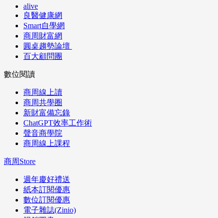
alive
良醫健康網
Smart自學網
商周財富網
圓桌趨勢論壇
百大顧問團
數位閱讀
商周線上讀
商周共學圈
新財富備忘錄
ChatGPT效率工作術
聲音商學院
商周線上課程
商周Store
週年慶好禮送
紙本訂閱優惠
數位訂閱優惠
電子雜誌(Zinio)