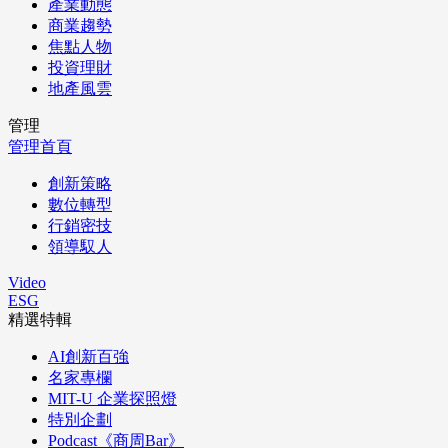
產業動態
商業趨勢
焦點人物
投資理財
地產風雲
管理
管理首頁
創新策略
數位轉型
行銷密技
領導馭人
Video
ESG
精選特輯
AI創新百強
名家專欄
MIT-U 企業探照燈
特別企劃
Podcast《商周Bar》