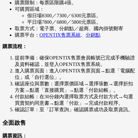
購票限制：每票區限購4張。
可購買區域：
假日場8300／7300／6300元票區。
平日場7800／6800／5800元票區。
取票方式：電子票、分銷點／超商、國內掛號郵寄
購票平台：
OPENTIX售票系統
、
分銷點
購票流程：
提前準備：確保OPENTIX售票會員帳號已完成手機驗證
及資料確認，並登入OPENTIX售票系統。
進入購票頁面：進入OPENTIX售票頁面→點選「電腦配
位」或「自行選位」。
確認座位與票數：選擇票價區域→選擇張數→選擇折扣
方案→點選「直接購買」→點選「付款結帳」。
付款結帳：在30分鐘內選擇取票方式及付款方式→勾選
買賣契約同意書→點選「付款」→完成付款程序。
確認訂單：至「訂單查詢」確認購票成功及取票資訊。
全面啟售
購票資訊：