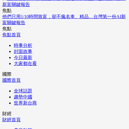
焦點
他們只用1/10時間致富，卻不瘋名車、精品…台灣第一份AI新
富關鍵報告
焦點
焦點首頁
時事分析
封面故事
今日最新
大家都在看
國際
國際首頁
全球話題
趨勢中國
世界新台商
財經
財經首頁