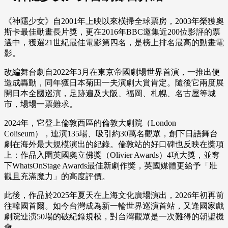
《神隱少女》自2001年上映以來橫掃全球票房，2003年榮獲奧
斯卡最佳動畫長片獎，更在2016年BBC邀集近200位影評的票
選中，獲選21世紀最佳電影第四名，是榜上排名最高的動畫電
影。
改編舞台劇自2022年3月在東京帝國劇場世界首演，一推出便
造成轟動，同年獲日本菊田一夫演劇大賞肯定。隨後它兩度展
開日本全國巡演，足跡遍及大阪、福岡、札幌、名古屋等城
市，場場一票難求。
2024年，它登上倫敦西區的倫敦大劇院（London
Coliseum），連演135場、吸引約30萬名觀眾，創下日語舞台
劇在海外最大規模演出的紀錄。倫敦站的好口碑也反映在獎項
上：作品入圍英國奧立佛獎（Olivier Awards）4項大獎，並奪
下WhatsOnStage Awards最佳新劇作獎，英國媒體更給予「壯
觀且充滿魔力」的高度評價。
此後，作品於2025年夏天在上海文化廣場演出，2026年初再前
往韓國首爾。如今台灣成為新一輪世界巡演首站，又逢國家戲
劇院連演50場的破紀錄規模，對台灣觀眾是一次難得的朝聖機
會。