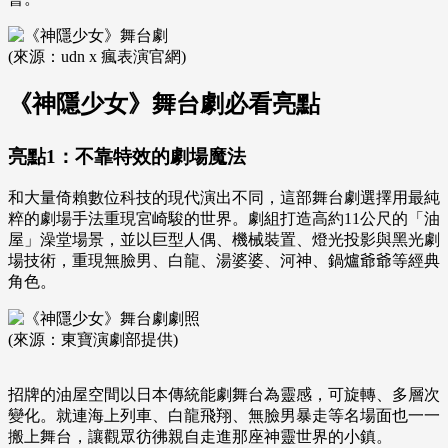
(來源：udn x 瘋表演官網)
《神隱少女》舞台劇必看亮點
亮點1：不靠特效的劇場魔法
和大量倚賴數位科技的現代演出不同，這部舞台劇選擇用最純
粹的劇場手法重現宮崎駿的世界。劇組打造高約11公尺的「油
屋」澡堂場景，並以巨型人偶、機械裝置、燈光投影與黑光劇
場技術，重現無臉男、白龍、湯婆婆、河神、鍋爐爺爺等經典
角色。
(來源：東寶演劇部提供)
招牌的油屋空間以日本傳統能劇舞台為靈感，可旋轉、多層次
變化。就連海上列車、白龍飛翔、無臉男暴走等名場面也一一
搬上舞台，讓觀眾彷彿親自走進那座神靈世界的小鎮。