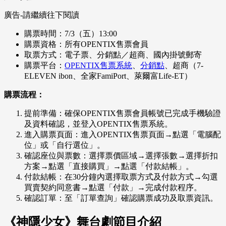
廣告-請繼續往下閱讀
購票時間：7/3（五）13:00
購票資格：所有OPENTIX售票會員
取票方式：電子票、分銷點／超商、國內掛號郵寄
購票平台：
OPENTIX售票系統
、
分銷點
、超商（7-
ELEVEN ibon、全家FamiPort、萊爾富Life-ET）
購票流程：
提前準備：確保OPENTIX售票會員帳號已完成手機驗證
及資料確認，並登入OPENTIX售票系統。
進入購票頁面：進入OPENTIX售票頁面→點選「電腦配
位」或「自行選位」。
確認座位與票數：選擇票價區域→選擇張數→選擇折扣
方案→點選「直接購買」→點選「付款結帳」。
付款結帳：在30分鐘內選擇取票方式及付款方式→勾選
買賣契約同意書→點選「付款」→完成付款程序。
確認訂單：至「訂單查詢」確認購票成功及取票資訊。
《神隱少女》舞台劇節目介紹