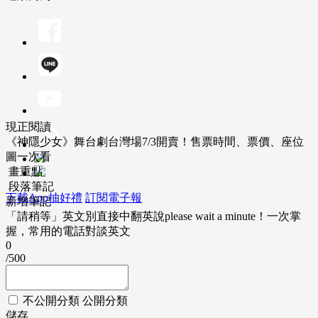
現正閱讀
《神隱少女》舞台劇台灣場7/3開賣！售票時間、票價、座位
圖一次看
畫重點
段落筆記
下載App抽好禮
訂閱電子報
新增筆記
「請稍等」英文別直接中翻英說please wait a minute！一次掌
握，常用的電話對談英文
0
/500
不公開分類
公開分類
儲存