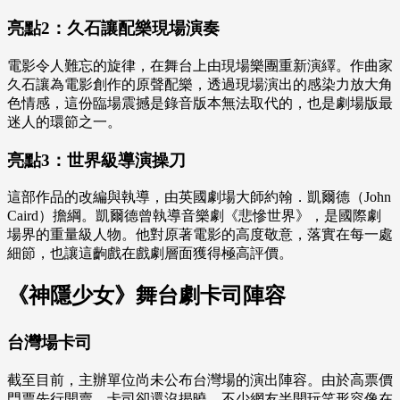
亮點2：久石讓配樂現場演奏
電影令人難忘的旋律，在舞台上由現場樂團重新演繹。作曲家
久石讓為電影創作的原聲配樂，透過現場演出的感染力放大角
色情感，這份臨場震撼是錄音版本無法取代的，也是劇場版最
迷人的環節之一。
亮點3：世界級導演操刀
這部作品的改編與執導，由英國劇場大師約翰．凱爾德（John
Caird）擔綱。凱爾德曾執導音樂劇《悲慘世界》，是國際劇
場界的重量級人物。他對原著電影的高度敬意，落實在每一處
細節，也讓這齣戲在戲劇層面獲得極高評價。
《神隱少女》舞台劇卡司陣容
台灣場卡司
截至目前，主辦單位尚未公布台灣場的演出陣容。由於高票價
門票先行開賣、卡司卻還沒揭曉，不少網友半開玩笑形容像在