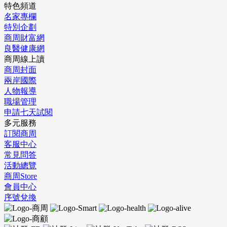
特色頻道
名家專欄
特別企劃
商周財富網
良醫健康網
商周線上讀
商周封面
兩岸國際
人物報導
職場管理
申請七天試閱
多元服務
訂閱商周
客服中心
常見問答
活動總覽
商周Store
會員中心
序號兌換