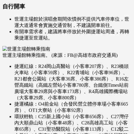
自行開車
世運主場館於演唱會期間依慣例不提供汽車停車位，世
運大道通常會實施交通管制，不建議開車前往。
有開車需求者，建議將車停放於外圍捷運站周邊，再轉
乘捷運至世運站。
世運主場館轉乘指南。 (來源：FB@高雄市政府交通局)
捷運紅線：R24岡山高醫站（小客車207席）、R23橋頭
火車站（小客車59席）、R22青埔站（小客車96席）、
R21都會公園站（大客車36席、小客車386席）、R16左
營高鐵站（高鐵左營站小客車780席、台鐵側Times站前
廣場大客車29席與小客車173席）、R4高雄國際機場站
（大客車29席、小客車800席）
捷運橘線：O4前金站（合發民營立體停車場小客車665
席）、OT1大寮站（小客車92席）
環狀輕軌：C25新上國小站（小客車656席）、C27灣仔
內大順鼎山站（小客車48席）、C28高雄高工站（小客
車65席）、C31聖功醫院站（小客車113席）、C12駁二