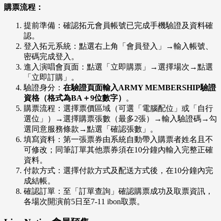
購票流程：
提前準備：確認拓元會員帳號已完成手機驗證及資料確
認。
登入拓元系統：點選右上角「會員登入」→輸入帳號、
密碼完成登入。
進入演唱會頁面：點選「立即購票」→選擇場次→點選
「立即訂購」。
驗證身分：
在驗證頁面輸入ARMY MEMBERSHIP驗證
資格（格式為BA＋9位數字）
。
購票流程：選擇票價區域（可選「電腦配位」或「自行
選位」）→選擇購票張數（最多2張）→輸入驗證碼→勾
選同意服務條款→點選「確認張數」。
填寫資料：第一張票券由系統自動帶入購票者姓名且不
可修改；同筆訂單其他票券須在10分鐘內輸入完整正確
資料。
付款方式：選擇付款方式及配送方式後，在10分鐘內完
成結帳。
確認訂單：至「訂單查詢」確認購票成功及取票資訊，
各場次開演前5日至7-11 ibon取票。