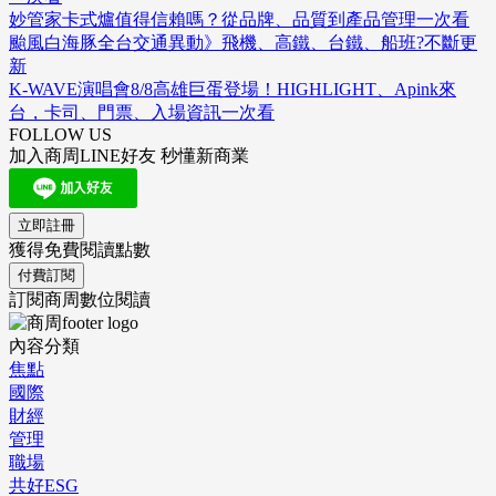
妙管家卡式爐值得信賴嗎？從品牌、品質到產品管理一次看
颱風白海豚全台交通異動》飛機、高鐵、台鐵、船班?不斷更
新
K-WAVE演唱會8/8高雄巨蛋登場！HIGHLIGHT、Apink來
台，卡司、門票、入場資訊一次看
FOLLOW US
加入商周LINE好友 秒懂新商業
立即註冊
獲得免費閱讀點數
付費訂閱
訂閱商周數位閱讀
內容分類
焦點
國際
財經
管理
職場
共好ESG