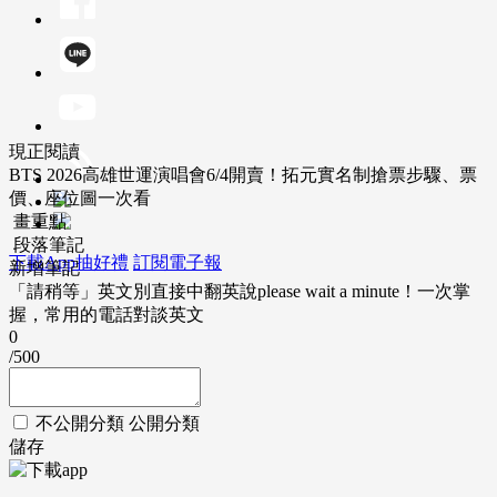
現正閱讀
BTS 2026高雄世運演唱會6/4開賣！拓元實名制搶票步驟、票
價、座位圖一次看
畫重點
段落筆記
下載App抽好禮
訂閱電子報
新增筆記
「請稍等」英文別直接中翻英說please wait a minute！一次掌
握，常用的電話對談英文
0
/500
不公開分類
公開分類
儲存