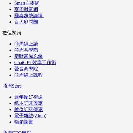
Smart自學網
商周財富網
圓桌趨勢論壇
百大顧問團
數位閱讀
商周線上讀
商周共學圈
新財富備忘錄
ChatGPT效率工作術
聲音商學院
商周線上課程
商周Store
週年慶好禮送
紙本訂閱優惠
數位訂閱優惠
電子雜誌(Zinio)
暢銷圖書
商周CEO學院