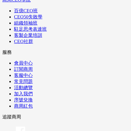
百億CEO班
CEO50失敗學
組織領袖班
駐足思考表達班
客製企業培訓
CEO社群
服務
會員中心
訂閱商周
客服中心
常見問題
活動總覽
加入我們
序號兌換
商周紅包
追蹤商周