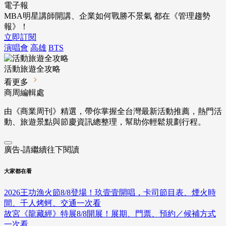
電子報
MBA明星講師開講、企業如何戰勝不景氣 都在《管理趨勢
報》！
立即訂閱
演唱會
高雄
BTS
活動旅遊全攻略
看更多
商周編輯處
由《商業周刊》精選，帶你掌握全台灣最新活動推薦，熱門活
動、旅遊景點與節慶資訊總整理，幫助你輕鬆規劃行程。
廣告-請繼續往下閱讀
大家都在看
2026王功漁火節8/8登場！玖壹壹開唱，卡司節目表、煙火時
間、千人烤蚵、交通一次看
故宮《龍藏經》特展8/8開展！展期、門票、預約／候補方式
一次看