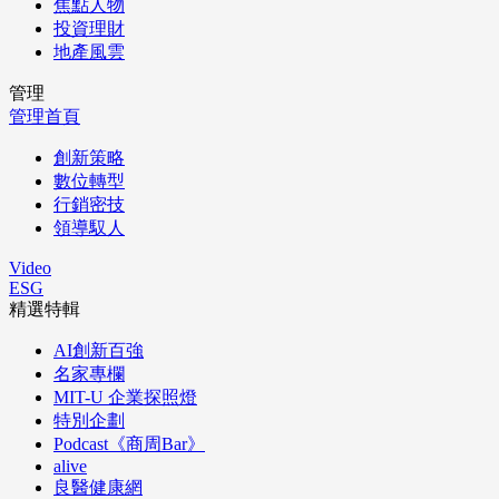
焦點人物
投資理財
地產風雲
管理
管理首頁
創新策略
數位轉型
行銷密技
領導馭人
Video
ESG
精選特輯
AI創新百強
名家專欄
MIT-U 企業探照燈
特別企劃
Podcast《商周Bar》
alive
良醫健康網