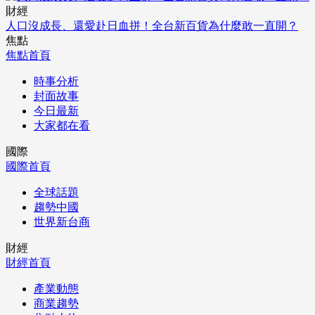
財經
人口沒成長、還愛赴日血拼！全台新百貨為什麼敢一直開？
焦點
焦點首頁
時事分析
封面故事
今日最新
大家都在看
國際
國際首頁
全球話題
趨勢中國
世界新台商
財經
財經首頁
產業動態
商業趨勢