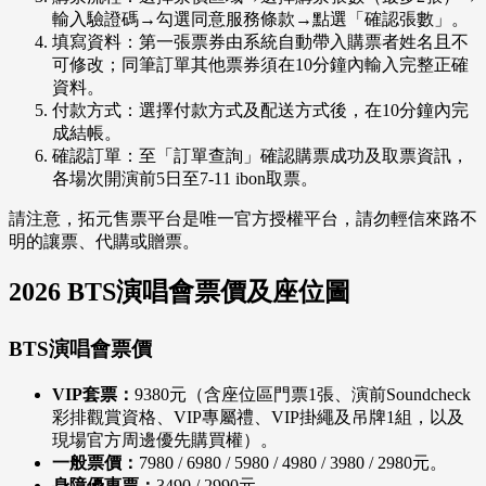
輸入驗證碼→勾選同意服務條款→點選「確認張數」。
填寫資料：第一張票券由系統自動帶入購票者姓名且不
可修改；同筆訂單其他票券須在10分鐘內輸入完整正確
資料。
付款方式：選擇付款方式及配送方式後，在10分鐘內完
成結帳。
確認訂單：至「訂單查詢」確認購票成功及取票資訊，
各場次開演前5日至7-11 ibon取票。
請注意，拓元售票平台是唯一官方授權平台，請勿輕信來路不
明的讓票、代購或贈票。
2026 BTS演唱會票價及座位圖
BTS演唱會票價
VIP套票：
9380元（含座位區門票1張、演前Soundcheck
彩排觀賞資格、VIP專屬禮、VIP掛繩及吊牌1組，以及
現場官方周邊優先購買權）。
一般票價：
7980 / 6980 / 5980 / 4980 / 3980 / 2980元。
身障優惠票：
3490 / 2990元。