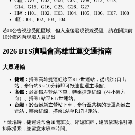
G區：G01、G02、G06、G07、G08、G12、G13、
G14、G15、G16、G25、G26、G27
H區：H01、H02、H03、H04、H05、H06、H07、H08
I區：I01、I02、I03、I04
若非公告視線受阻區域，但入座後發現視線受阻，請在開演前
10分鐘內向現場人員提出。
2026 BTS演唱會高雄世運交通指南
大眾運輸
捷運：
搭乘高雄捷運紅線至R17世運站，從1號出口出
站，步行約5～10分鐘即可抵達世運主場館。
高鐵：
於高鐵左營站下車，轉乘捷運紅線（往小港方
向）、搭乘1站至R17世運站。
台鐵：
於台鐵新左營站下車，步行至共構的捷運高鐵左
營站，轉乘紅線、搭乘1站至R17世運站。
＊散場時，捷運通常會加開班次、縮短班距，建議依現場引導
排隊搭乘，並留意末班車時間。