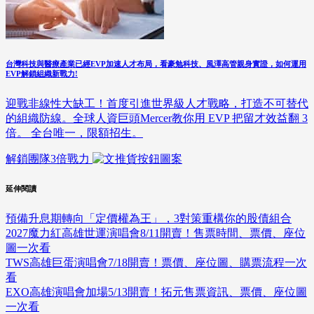
台灣科技與醫療產業已經EVP加速人才布局，看豪勉科技、風澤高管親身實證，如何運用
EVP解鎖組織新戰力!
迎戰非線性大缺工！首度引進世界級人才戰略，打造不可替代
的組織防線。全球人資巨頭Mercer教你用 EVP 把留才效益翻 3
倍。 全台唯一，限額招生。
解鎖團隊3倍戰力
延伸閱讀
預備升息期轉向「定價權為王」，3對策重構你的股債組合
2027魔力紅高雄世運演唱會8/11開賣！售票時間、票價、座位
圖一次看
TWS高雄巨蛋演唱會7/18開賣！票價、座位圖、購票流程一次
看
EXO高雄演唱會加場5/13開賣！拓元售票資訊、票價、座位圖
一次看