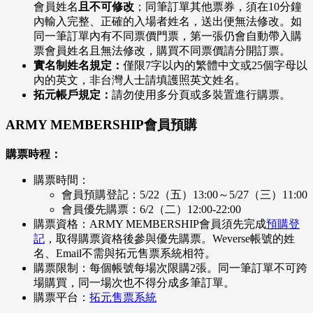
會員姓名
且不可修改
；同筆訂單其他票券，須在10分鐘
內輸入完整、正確的入場者姓名，送出便無法修改。如
同一筆訂單內有不同票價門票，第一張仍會自動帶入購
票會員姓名且無法修改，購買不同票價請分開訂票。
實名制姓名規定：
僅限7字以內的繁體中文或25個字母以
內的英文，非台灣人士請填護照英文姓名。
拓元帳戶規定：
請勿使用多分頁或多裝置進行購票。
ARMY MEMBERSHIP會員預購
購票時程：
購票時間：
會員預購登記：5/22（五）13:00～5/27（三）11:00
會員優先購票：6/2（二）12:00-22:00
購票資格：ARMY MEMBERSHIP會員須先完成
預購登
記
，取得購票資格後參與優先購票。Weverse帳號的姓
名、Email不需與拓元售票系統相符。
購票限制：每個帳號每場次限購2張。同一筆訂單不可跨
場購買，同一場次也不得分成多筆訂單。
購票平台：
拓元售票系統