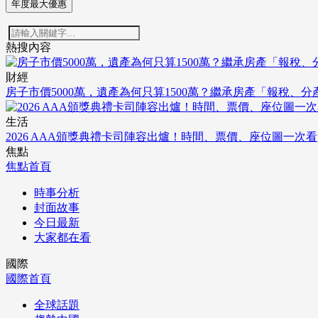
年度最大優惠
熱搜內容
財經
房子市價5000萬，遺產為何只算1500萬？繼承房產「報稅、
生活
2026 AAA頒獎典禮卡司陣容出爐！時間、票價、座位圖一次看
焦點
焦點首頁
時事分析
封面故事
今日最新
大家都在看
國際
國際首頁
全球話題