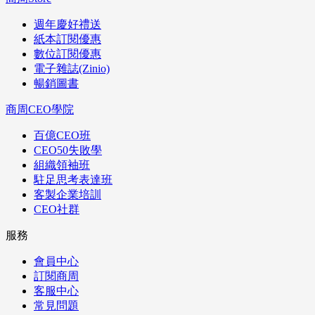
週年慶好禮送
紙本訂閱優惠
數位訂閱優惠
電子雜誌(Zinio)
暢銷圖書
商周CEO學院
百億CEO班
CEO50失敗學
組織領袖班
駐足思考表達班
客製企業培訓
CEO社群
服務
會員中心
訂閱商周
客服中心
常見問題