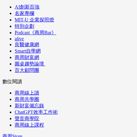
AI創新百強
名家專欄
MIT-U 企業探照燈
特別企劃
Podcast《商周Bar》
alive
良醫健康網
Smart自學網
商周財富網
圓桌趨勢論壇
百大顧問團
數位閱讀
商周線上讀
商周共學圈
新財富備忘錄
ChatGPT效率工作術
聲音商學院
商周線上課程
商周Store