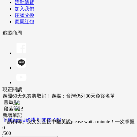
活動總覽
加入我們
序號兌換
商周紅包
追蹤商周
現正閱讀
泰國60天免簽將取消！泰媒：台灣仍列30天免簽名單
畫重點
段落筆記
新增筆記
下載App抽好禮
訂閱電子報
「請稍等」英文別直接中翻英說please wait a minute！一
0
/500