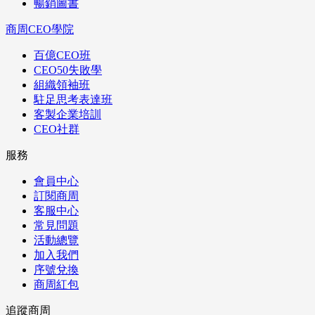
暢銷圖書
商周CEO學院
百億CEO班
CEO50失敗學
組織領袖班
駐足思考表達班
客製企業培訓
CEO社群
服務
會員中心
訂閱商周
客服中心
常見問題
活動總覽
加入我們
序號兌換
商周紅包
追蹤商周