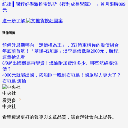
紀律 ▌課程好學激推雷浩斯《複利成長學院》 → 首月限時899
元
進一步了解
延伸閱讀
預備升息期轉向「定價權為王」，3對策重構你的股債組合
年底前首航！「基隆-石垣島」淡季票價低至2000元，航程、
運量搶先看
8/9起出國機票再變貴！燃油附加費漲多少、哪些航線要漲
價？
4000元就能出國，搭船睡一晚到石垣島！國旅壓力更大了？
石垣島
渡輪
中央社
看更多
中央社
希望透過更好的報導與文章品質，讓台灣社會向上提昇。