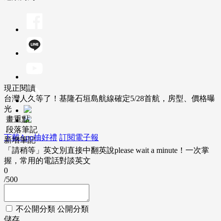
現正閱讀
台灣人久等了！基隆石垣島航線確定5/28首航，房型、價格曝
光
畫重點
段落筆記
下載App抽好禮
訂閱電子報
新增筆記
「請稍等」英文別直接中翻英說please wait a minute！一次掌
握，常用的電話對談英文
0
/500
不公開分類
公開分類
儲存