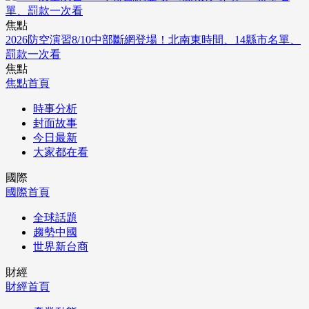
焦點
2026防空演習8/10中部斷網登場！北南東時間、14縣市名單、
罰款一次看
焦點
焦點首頁
時事分析
封面故事
今日最新
大家都在看
國際
國際首頁
全球話題
趨勢中國
世界新台商
財經
財經首頁