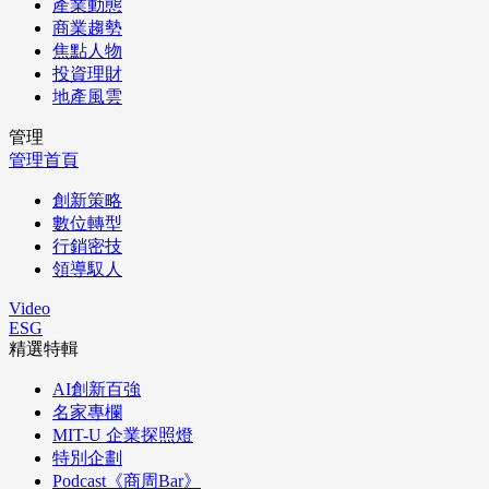
產業動態
商業趨勢
焦點人物
投資理財
地產風雲
管理
管理首頁
創新策略
數位轉型
行銷密技
領導馭人
Video
ESG
精選特輯
AI創新百強
名家專欄
MIT-U 企業探照燈
特別企劃
Podcast《商周Bar》