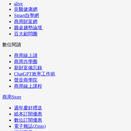
alive
良醫健康網
Smart自學網
商周財富網
圓桌趨勢論壇
百大顧問團
數位閱讀
商周線上讀
商周共學圈
新財富備忘錄
ChatGPT效率工作術
聲音商學院
商周線上課程
商周Store
週年慶好禮送
紙本訂閱優惠
數位訂閱優惠
電子雜誌(Zinio)