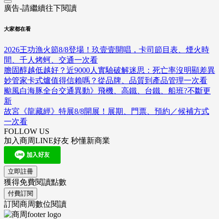
廣告-請繼續往下閱讀
大家都在看
2026王功漁火節8/8登場！玖壹壹開唱，卡司節目表、煙火時
間、千人烤蚵、交通一次看
膽固醇越低越好？近9000人實驗破解迷思：死亡率沒明顯差異
妙管家卡式爐值得信賴嗎？從品牌、品質到產品管理一次看
颱風白海豚全台交通異動》飛機、高鐵、台鐵、船班?不斷更
新
故宮《龍藏經》特展8/8開展！展期、門票、預約／候補方式
一次看
FOLLOW US
加入商周LINE好友 秒懂新商業
立即註冊
獲得免費閱讀點數
付費訂閱
訂閱商周數位閱讀