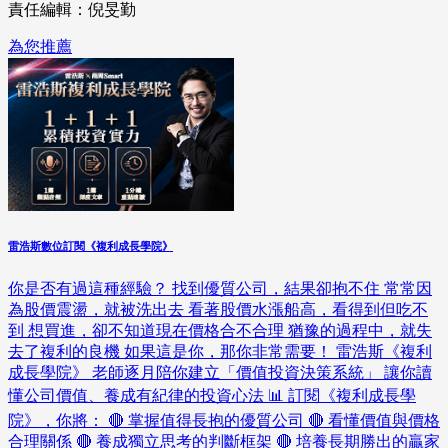
責任編輯：倪旻勤
為您推薦
雷浩斯數位訂閱《複利成長學院》
你是否有過這種經驗？ 找到優質公司，結果卻抱不住 常常因
為股價震盪，就被洗出去 看著股價水漲船高，看得到但吃不
到 想買進，卻不知道現在價格合不合理 猶豫的過程中，就失
去了複利的良機 如果這是你，那你非常需要！ 雷浩斯《複利
成長學院》 老師逐月陪你建立「價值投資決策系統」 讓你讀
懂公司價值、養成有紀律的投資心法 📊 訂閱《複利成長學
院》，你將： 🔴 掌握值得長抱的優質公司 🔴 看懂價值與價格
合理關係 🔴 養成獨立思考的判斷框架 🔴 培養長期勝出的贏家