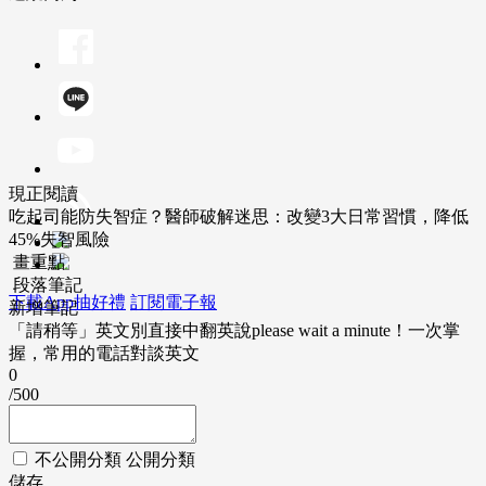
現正閱讀
吃起司能防失智症？醫師破解迷思：改變3大日常習慣，降低
45%失智風險
畫重點
段落筆記
下載App抽好禮
訂閱電子報
新增筆記
「請稍等」英文別直接中翻英說please wait a minute！一次掌
握，常用的電話對談英文
0
/500
不公開分類
公開分類
儲存