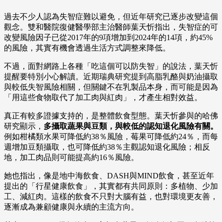
過去不少人認為失智症難以避免，但近年研究已逐步改變這個
觀念。雙和醫院復健醫學部主治醫師葉天忻指出，失智症的可
改變風險因子已從2017年的9項增加到2024年的14項，約45%
的風險，其實有機會透過生活方式調整來降低。
不過，面對網路上各種「吃這個可以防失智」的說法，葉天忻
提醒要特別小心解讀。近期瑞典研究提到高脂乳酪與奶油攝取
與較低失智風險相關，但關鍵不在乳製品本身，而可能是因為
「用這些食物取代了加工肉與紅肉」，才產生相對效益。
真正有較多證據支持的，是整體飲食型態。葉天忻參與的哈佛
研究顯示，
多攝取蔬果與豆類，與較低的認知退化風險有關。
例如柑橘類水果可降低約38％風險，莓果可降低約24％，而每
週增加豆類攝取，也可降低約38％主觀認知退化風險；相反
地，加工肉品則可能提高約16％風險。
她也指出，像是地中海飲食、DASH與MIND飲食，甚至近年
提出的「行星健康飲食」，其實都有共同原則：多植物、少加
工、減紅肉。這樣的飲食不只對大腦有益，也對環境更友善，
逐漸成為兼顧健康與永續的主流方向。