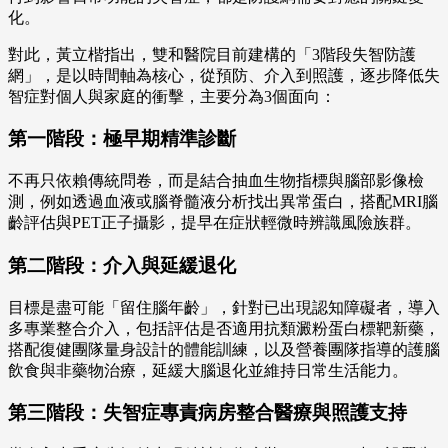
化。
對此，黃立楷指出，雙和醫院目前建構的「3階段失智防護
網」，是以時間軸為核心，從預防、介入到照護，逐步降低失
智症對個人與家庭的衝擊，主要分為3個面向：
第一階段：極早期精準診斷
不再只依賴傳統問卷，而是結合抽血生物指標與腦部影像檢
測，例如透過血液或腦脊髓液分析找出異常蛋白，搭配MRI腦
齡評估與PET正子攝影，提早在症狀輕微時辨識風險族群。
第二階段：介入與延緩退化
目標是盡可能「留住腦年齡」，針對已出現認知障礙者，導入
多專業整合介入，包括評估是否適用抗類澱粉蛋白標靶新藥，
搭配復健團隊量身設計的體能訓練，以及營養團隊指導的護腦
飲食與非藥物治療，延緩大腦退化並維持日常生活能力。
第三階段：失智症專責病房整合醫療與照護支持