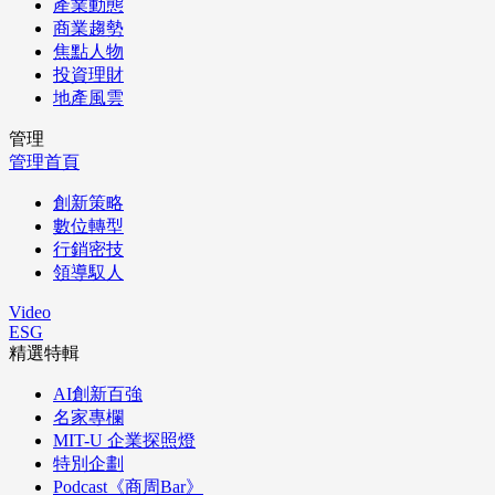
產業動態
商業趨勢
焦點人物
投資理財
地產風雲
管理
管理首頁
創新策略
數位轉型
行銷密技
領導馭人
Video
ESG
精選特輯
AI創新百強
名家專欄
MIT-U 企業探照燈
特別企劃
Podcast《商周Bar》