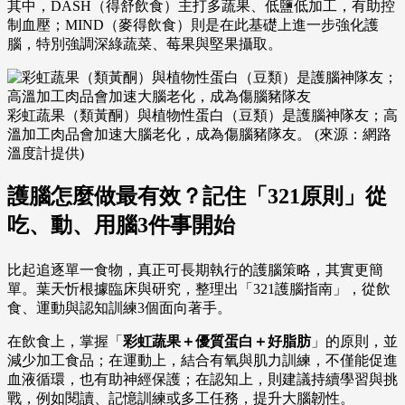
其中，DASH（得舒飲食）主打多蔬果、低鹽低加工，有助控
制血壓；MIND（麥得飲食）則是在此基礎上進一步強化護
腦，特別強調深綠蔬菜、莓果與堅果攝取。
彩虹蔬果（類黃酮）與植物性蛋白（豆類）是護腦神隊友；高
溫加工肉品會加速大腦老化，成為傷腦豬隊友。 (來源：網路
溫度計提供)
護腦怎麼做最有效？記住「321原則」從
吃、動、用腦3件事開始
比起追逐單一食物，真正可長期執行的護腦策略，其實更簡
單。葉天忻根據臨床與研究，整理出「321護腦指南」，從飲
食、運動與認知訓練3個面向著手。
在飲食上，掌握「
彩虹蔬果＋優質蛋白＋好脂肪
」的原則，並
減少加工食品；在運動上，結合有氧與肌力訓練，不僅能促進
血液循環，也有助神經保護；在認知上，則建議持續學習與挑
戰，例如閱讀、記憶訓練或多工任務，提升大腦韌性。