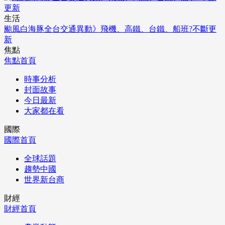
生活
颱風白海豚全台交通異動》飛機、高鐵、台鐵、船班?不斷更
新
焦點
焦點首頁
時事分析
封面故事
今日最新
大家都在看
國際
國際首頁
全球話題
趨勢中國
世界新台商
財經
財經首頁