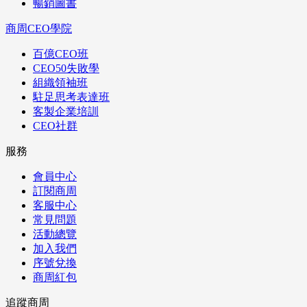
暢銷圖書
商周CEO學院
百億CEO班
CEO50失敗學
組織領袖班
駐足思考表達班
客製企業培訓
CEO社群
服務
會員中心
訂閱商周
客服中心
常見問題
活動總覽
加入我們
序號兌換
商周紅包
追蹤商周