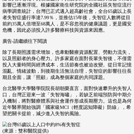
影響已逐漸浮現。根據國家衛生研究院的全國社區失智症流行
病學調查統計，台灣已正式邁入超高齡社會，全台65歲以上長
者失智症盛行率達7.99％，並推估15年後，失智症人數將從目
前約35萬人倍增至68萬人，是不容忽視的健康議題，更是國安
危機，因此必須投入許多醫療科技與資源來因應。
廣告-請繼續往下閱讀
除了長期照護需求增加，也牽動醫療資源配置、勞動力流失，
以及照顧者的身心壓力。許多家庭在面對長輩失智後，不僅需
投入大量時間與經濟成本，生活節奏也被迫改變。從日常記憶
混亂、情緒波動，到後期生活無法自理，失智症的影響往往長
期且全面，讓「照顧」成為整個家庭的共同課題。
台北醫學大學醫學院院長胡朝榮直言，面對快速攀升的失智人
口，台灣正迎來一波「失智海嘯」，若缺乏前端預防與中期介
入機制，將對醫療體系與社會運作形成長期壓力。這也是為何
近年醫界開始強調「國家級MCI（輕度認知障礙）防線」，希
望把關卡提前，減少進入失智的風險。
(來源：雙和醫院提供)