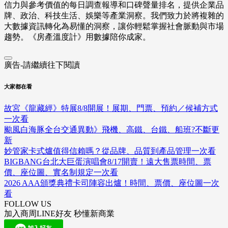
信力與參考價值的每日調查報導和口碑聲量排名，提供企業品
牌、政治、科技生活、娛樂等產業洞察。我們致力於將複雜的
大數據資訊轉化為易懂的洞察，讓你輕鬆掌握社會脈動與市場
趨勢。《房產溫度計》用數據陪你成家。
廣告-請繼續往下閱讀
大家都在看
故宮《龍藏經》特展8/8開展！展期、門票、預約／候補方式
一次看
颱風白海豚全台交通異動》飛機、高鐵、台鐵、船班?不斷更
新
妙管家卡式爐值得信賴嗎？從品牌、品質到產品管理一次看
BIGBANG台北大巨蛋演唱會8/17開賣！遠大售票時間、票
價、座位圖、實名制規定一次看
2026 AAA頒獎典禮卡司陣容出爐！時間、票價、座位圖一次
看
FOLLOW US
加入商周LINE好友 秒懂新商業