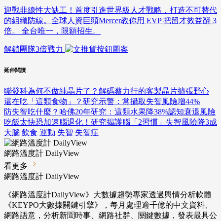
迎戰非線性大缺工！首度引進世界級人才戰略，打造不可替代
的組織防線。全球人資巨頭Mercer教你用 EVP 把留才效益翻 3
倍。 全台唯一，限額招生。
解鎖團隊3倍戰力
延伸閱讀
聯發科為何不做純晶片了？解碼蔡力行的客製晶片擴張野心
還在吃「這類食物」？研究示警：常攝取失智風險增44%
防失智吃什麼？哈佛20年研究：這類水果降38%認知衰退風險
吃飯太快恐加速腦退化！研究揭護腦「2習慣」失智風險降3成
大腦
飲食
運動
失智
失智症
網路溫度計 DailyView
看更多
網路溫度計 DailyView
《網路溫度計DailyView》大數據趨勢專家透過輿情分析軟體
《KEYPO大數據關鍵引擎》，每月處理逾千億的中文資料、
網路語意，分析新聞時事、網路社群、關鍵數據，發表最具公