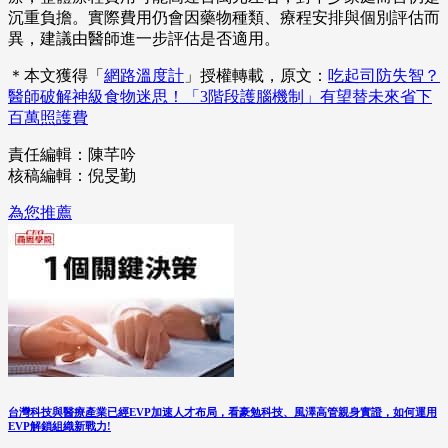
沉重負擔。實際費用仍會因藥物種類、療程安排與個別評估而
異，建議由醫師進一步評估是否適用。
＊本文獲得「
網路溫度計
」授權轉載，原文：
吃起司防失智？
醫師破解神級食物迷思！「3階段護腦機制」有望替未來省下
百萬照護費
責任編輯：陳芊吟
核稿編輯：倪旻勤
為您推薦
台灣科技與醫療產業已經EVP加速人才布局，看豪勉科技、風澤高管親身實證，如何運用
EVP解鎖組織新戰力!