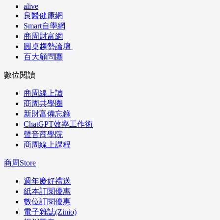
alive
良醫健康網
Smart自學網
商周財富網
圓桌趨勢論壇
百大顧問團
數位閱讀
商周線上讀
商周共學圈
新財富備忘錄
ChatGPT效率工作術
聲音商學院
商周線上課程
商周Store
週年慶好禮送
紙本訂閱優惠
數位訂閱優惠
電子雜誌(Zinio)