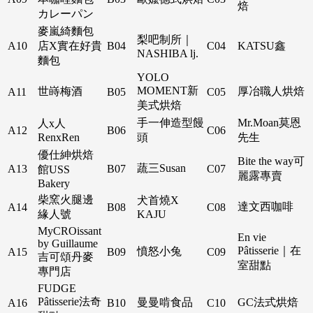
焙
カレーパン
麥嵐綺麵包
梨吧制所｜
A10
店X實在好貴
B04
C04
KATSU鑫
NASHIBA lj.
麵包
YOLO
MOMENT新
世嵵梅酒
厚冶職人烘焙
A11
B05
C05
美式烘焙
手一伸造型饅
Mr.Moan莫恩
人x人
A12
B06
C06
RenxRen
頭
先生
優仕紳烘焙
Bite the way可
蔬三Susan
A13
B07
C07
館USS
麗露專賣
Bakery
柴窯火腿邊
犬首燒X
達文西咖啡
A14
B08
C08
緣人號
KAJU
MyCROissant
En vie
by Guillaume
Pâtisserie｜在
憤怒小兔
A15
B09
C09
吉可頌丹麥
室甜點
專門店
FUDGE
Pâtisserie法奇
曼曼啃食品
GC法式烘焙
A16
B10
C10