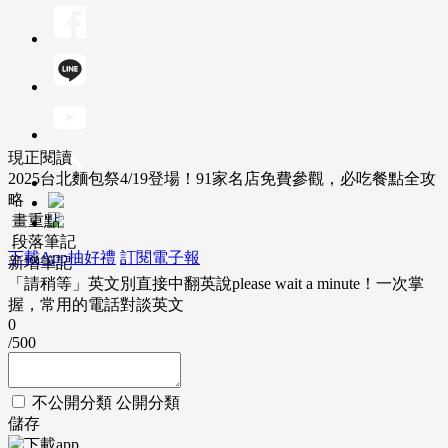
現正閱讀
2025台北麵包祭4/19登場！91家名店免費參觀，必吃餐點全攻
略
畫重點
段落筆記
下載App抽好禮
訂閱電子報
新增筆記
「請稍等」英文別直接中翻英說please wait a minute！一次掌
握，常用的電話對談英文
0
/500
不公開分類
公開分類
儲存