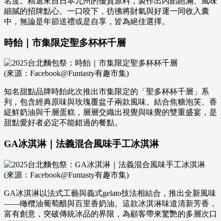
名度。精選來自日本九州的優質原料，製作出內餡飽滿、風味
細膩的招牌點心。一口咬下，彷彿將財氣與好運一同收入囊
中，無論是年節送禮或是自享，皆為絕佳選擇。
時飴｜市集限定聖多杯杯千層
(來源：Facebook@Funtasty有趣市集)
知名甜點品牌時飴此次推出市集限定的「聖多杯杯千層」系
列，包含經典原味與玫瑰覆盆子兩款風味。結合焦糖泡芙、香
緹鮮奶油與千層蛋糕，層層交織出視覺與味覺的雙重盛宴，是
甜點愛好者必定不能錯過的餐點。
GA冰淇淋｜法義混合風味手工冰淇淋
(來源：Facebook@Funtasty有趣市集)
GA冰淇淋以法式工藝與義式gelato技法相結合，推出全新風味
——橄欖油葡萄醋與百里香奶油。這款冰淇淋味道清新芳香，
富有創意，突破傳統冰品的界限，為顧客帶來驚艷的多層次口