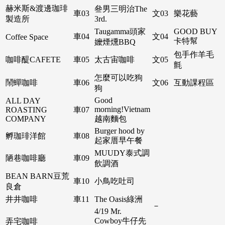
赫米斯&渡邊珈琲
叄男三明治The
車03
文03
樂花藝
製造所
3rd.
Taugamma頭家
GOOD BUY
車04
文04
Coffee Space
卡特幫
嬤煙燻BBQ
包手作羊毛
咖啡醍CAFETE
車05
太古宙咖啡
文05
氈
怎麼可以吃狗
鬧蟬咖啡
車06
文06
互動課程區
狗
Good
ALL DAY
morning!Vietnam
ROASTING
車07
COMPANY
越南麵包
Burger hood by
孵珈琲洋館
車08
起家厝早午餐
MUUDY泰式調
陋巷咖啡廳
車09
飲調酒
BEAN BARN豆荒
車10
小鳥吃吐司
良倉
井井咖啡
車11
The Oasis綠洲
－
4/19 Mr.
Cowboy牛仔先
弄宅咖啡