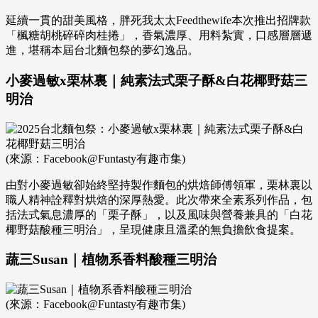
延續一貫的甜美風格，胖死我太太Feedthewife本次推出招牌款
「楓糖胡桃碎碎肉桂捲」，香氣濃厚、用料紮實，口感層層遞
進，堪稱本屆台北麵包祭的夢幻逸品。
小麥過敏x栗林裏｜純素法式栗子酥&白花椰野菇三
明治
(來源：Facebook@Funtasty有趣市集)
由對小麥過敏卻始終堅持製作麵包的烘焙師傅領軍，栗林裏以
職人精神詮釋對烘焙的深厚熱愛。此次帶來全素系列作品，包
括法式氣息濃厚的「栗子酥」，以及風味與營養兼具的「白花
椰野菇酸種三明治」，呈現健康且溫柔的無負擔飲食提案。
蔬三Susan｜植物系香料酸種三明治
(來源：Facebook@Funtasty有趣市集)