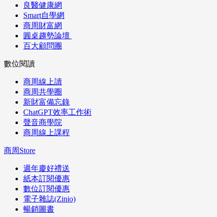
良醫健康網
Smart自學網
商周財富網
圓桌趨勢論壇
百大顧問團
數位閱讀
商周線上讀
商周共學圈
新財富備忘錄
ChatGPT效率工作術
聲音商學院
商周線上課程
商周Store
週年慶好禮送
紙本訂閱優惠
數位訂閱優惠
電子雜誌(Zinio)
暢銷圖書