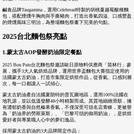
鹹食品牌Taugamma，選用Celebread特製的胡桃蔓越莓酸種麵
包，搭配煙燻牛胸肉與手撕豬肉，打造出香氣四溢、口感豐盈
的煙燻風味三明治，為整場麵包祭畫下完美的句點。
2025台北麵包祭亮點
1.蒙太古AOP發酵奶油限定餐點
2025 Bon Pain台北麵包祭邀請歐日原物料供應商「苗林行」參
展，攜手3大人氣烘焙品牌，運用世界盃麵包大賽指定使用的
法國蒙太古奶油，打造市集限定烘焙作品，從香氣、口感到層
次，每一口都讓人一試傾心。
蒙太古奶油產自法國夏朗特的普瓦圖地區，選用100%法國在
地乳源，並以低溫發酵48小時精製而成。其質地細緻滑順，擁
有濃郁奶香與自然榛果香氣，不僅深受可頌名店青睞，更被譽
為「奶油界的勞斯萊斯」、「巴黎可頌的御用奶油」，是烘焙
愛好者與專業職人心中的夢幻逸品。
採用蒙太古奶油的3大品牌限定作品：