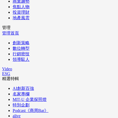
商業趨勢
焦點人物
投資理財
地產風雲
管理
管理首頁
創新策略
數位轉型
行銷密技
領導馭人
Video
ESG
精選特輯
AI創新百強
名家專欄
MIT-U 企業探照燈
特別企劃
Podcast《商周Bar》
alive