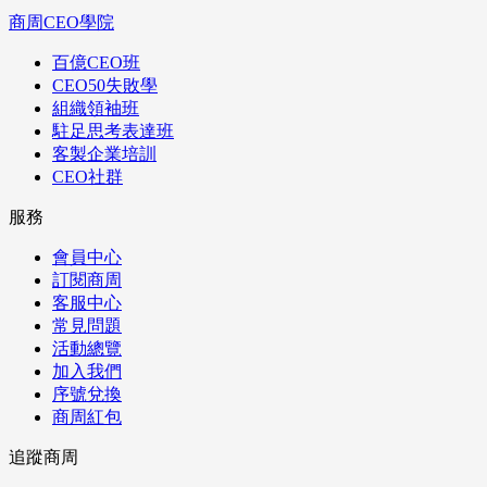
商周CEO學院
百億CEO班
CEO50失敗學
組織領袖班
駐足思考表達班
客製企業培訓
CEO社群
服務
會員中心
訂閱商周
客服中心
常見問題
活動總覽
加入我們
序號兌換
商周紅包
追蹤商周