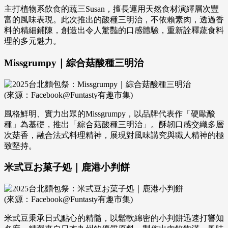
主打植物系飲食的蔬三Susan，擅長運用天然食材演繹層次豐
富的風味表現。此次推出的酸種三明治，不依賴素肉，透過香
料的精細鋪陳，創造出令人驚豔的口感體驗，重新詮釋蔬食料
理的多元魅力。
Missgrumpy｜綜合菇酸種三明治
(來源：Facebook@Funtasty有趣市集)
風格鮮明、實力出眾的Missgrumpy，以品牌代表作「硬歐酸
種」為基礎，推出「綜合菇酸種三明治」。酥韌口感交織多層
次菇香，融合法式料理精神，展現對風味講究與職人精神的極
致堅持。
米弎豆お菓子処｜鹿港小判餅
(來源：Facebook@Funtasty有趣市集)
米弎豆秉承日式點心的精髓，以鬆軟綿密的小判餅迅速打響知