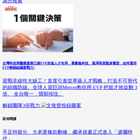
為您推薦
台灣科技與醫療產業已經EVP加速人才布局，看豪勉科技、風澤高管親身實證，如何運用
EVP解鎖組織新戰力!
迎戰非線性大缺工！首度引進世界級人才戰略，打造不可替代
的組織防線。全球人資巨頭Mercer教你用 EVP 把留才效益翻 3
倍。 全台唯一，限額招生。
解鎖團隊3倍戰力
延伸閱讀
手足特留分、大老婆條款翻修，繼承規畫正式進入「遺囑時
代」