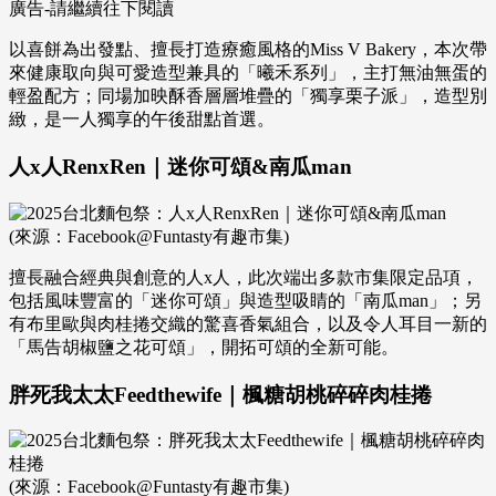
廣告-請繼續往下閱讀
以喜餅為出發點、擅長打造療癒風格的Miss V Bakery，本次帶
來健康取向與可愛造型兼具的「曦禾系列」，主打無油無蛋的
輕盈配方；同場加映酥香層層堆疊的「獨享栗子派」，造型別
緻，是一人獨享的午後甜點首選。
人x人RenxRen｜迷你可頌&南瓜man
(來源：Facebook@Funtasty有趣市集)
擅長融合經典與創意的人x人，此次端出多款市集限定品項，
包括風味豐富的「迷你可頌」與造型吸睛的「南瓜man」；另
有布里歐與肉桂捲交織的驚喜香氣組合，以及令人耳目一新的
「馬告胡椒鹽之花可頌」，開拓可頌的全新可能。
胖死我太太Feedthewife｜楓糖胡桃碎碎肉桂捲
(來源：Facebook@Funtasty有趣市集)