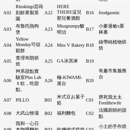
Rinskings芸蒔
HERE
THERE這兒
A02
刻鮮果製茶
A22
B16
foodgasmic
那兒餐酒館
園
布魯托熱狗
Missgrumpy酸
小麥過敏x栗
A03
A23
B17
堡
明治
林裏
Yellow
綠帶純植物烘
Monday可頌
A04
A24
Miss V Bakery
B18
焙
鬆餅
查理布朗烘
GA冰淇淋
A05
A25
B19
焙
有趣市集服務
艸系甜點實
台
驗室Plus Lab
極-KIWAMI-
A06
A26
B20
Ｘ欸，吃甜
屋台
點。
米弎豆お菓子
胖死我太太
A07
PILLO
B01
C01
処
Feedthewife
法國廚師的甜
大武山牧場
福利麵包
A08
B02
C02
點
我和ㄧ心日
小土的手作烘
A09
本咖哩麵包
B03
歐嬤德式烘焙
C03