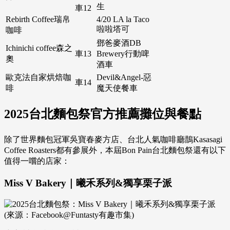
生
車12
Rebirth Coffee瑞帛
4/20 LA la Taco
啦啦塔可
咖啡
鄧爸麥酒DB
Ichinichi coffee森之
車13
Brewery行動啤
奧
酒車
歐克法自家烘焙咖
Devil&Angel-惡
車14
啡
魔天使餐車
2025台北麵包祭官方推薦攤位與餐點
除了世界麵包冠軍吳寶春麥方店、台北人氣咖啡廳鵲Kasasagi
Coffee Roasters都有參展外，本屆Bon Pain台北麵包祭還有以下
值得一嚐的店家：
Miss V Bakery｜曦禾系列&獨享栗子派
(來源：Facebook@Funtasty有趣市集)