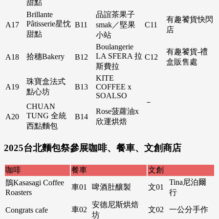
甜點
Brillante
品誼茶果子
有趣饕貨快閃
Pâtisserie星忱
A17
B11
smak／堅果
C11
店
甜點
小站
Boulangerie
有趣饕貨-禮
LA SFERA 拉
拾穗Bakery
A18
B12
C12
盒販售處
斯費拉
KITE
珠寶盒法式
A19
B13
COFFEE x
點心坊
SOALSO
－
CHUAN
Rose菠蘿油x
TUNG 全統
A20
B14
欣運烘焙
西點麵包
2025台北麵包祭參展咖啡、餐車、文創商店
咖啡
餐車
文創
Tina尼泊爾
鵲Kasasagi Coffee
車01
啤酒肚釀製
文01
Roasters
行
安德尼斯烘焙
車02
文02
一公分手作
Congrats cafe
坊