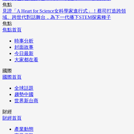
焦點
見證「A Heart for Science女科學家進行式」！蔡司打造跨領
域、跨世代對話舞台，為下一代播下STEM探索種子
焦點
焦點首頁
時事分析
封面故事
今日最新
大家都在看
國際
國際首頁
全球話題
趨勢中國
世界新台商
財經
財經首頁
產業動態