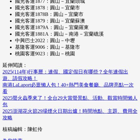
國光客運1877：圓山－宜蘭頭城
國光客運1878：圓山－宜蘭市
國光客運1878B：圓山－宜蘭市
國光客運1879：圓山－宜蘭蘇澳
國光客運1879A：圓山－宜蘭羅東
國光客運1881A：圓山－南港－宜蘭礁溪
中興巴士2022：圓山－中壢
基隆客運9006：圓山－基隆市
桃園客運9023：圓山－桃園
延伸閱讀：
2025(114年)行事曆：連假、國定假日有哪些？全年連假出
遊、請假攻略！
南港LaLaport必逛懶人包！40+熱門美食餐廳、品牌亮點一次
看
2025螢火蟲季來了！全台29大賞螢景點、活動、觀賞時間懶人
包
2025澎湖花火節29場煙火日期出爐！時間地點、主題、費用全
攻略
核稿編輯：陳虹伶