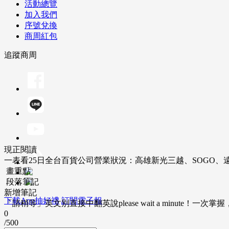
活動總覽
加入我們
序號兌換
商周紅包
追蹤商周
現正閱讀
一表看25日全台百貨公司營業狀況：高雄新光三越、SOGO、
畫重點
段落筆記
新增筆記
下載App抽好禮
訂閱電子報
「請稍等」英文別直接中翻英說please wait a minute！一
0
/500