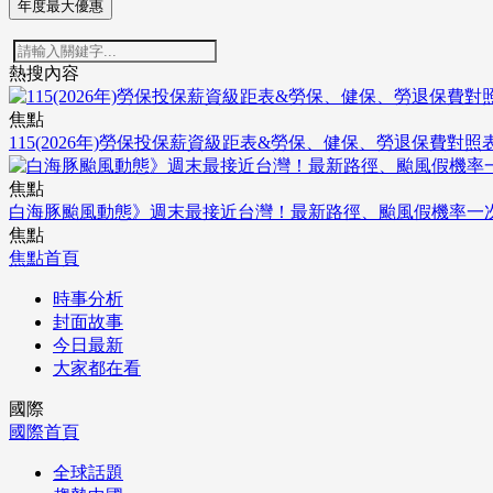
年度最大優惠
熱搜內容
焦點
115(2026年)勞保投保薪資級距表&勞保、健保、勞退保費對照
焦點
白海豚颱風動態》週末最接近台灣！最新路徑、颱風假機率一
焦點
焦點首頁
時事分析
封面故事
今日最新
大家都在看
國際
國際首頁
全球話題