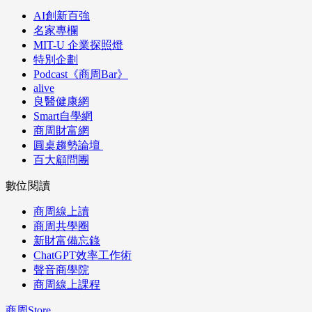
AI創新百強
名家專欄
MIT-U 企業探照燈
特別企劃
Podcast《商周Bar》
alive
良醫健康網
Smart自學網
商周財富網
圓桌趨勢論壇
百大顧問團
數位閱讀
商周線上讀
商周共學圈
新財富備忘錄
ChatGPT效率工作術
聲音商學院
商周線上課程
商周Store