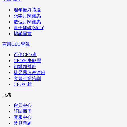
週年慶好禮送
紙本訂閱優惠
數位訂閱優惠
電子雜誌(Zinio)
暢銷圖書
商周CEO學院
百億CEO班
CEO50失敗學
組織領袖班
駐足思考表達班
客製企業培訓
CEO社群
服務
會員中心
訂閱商周
客服中心
常見問題