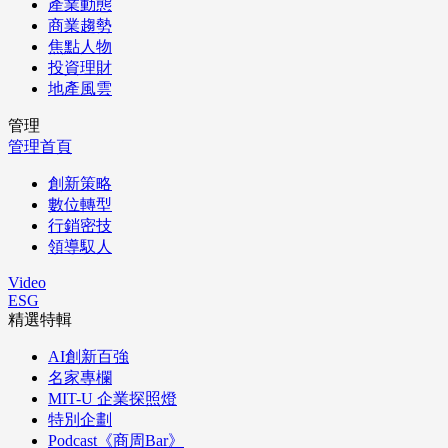
產業動態
商業趨勢
焦點人物
投資理財
地產風雲
管理
管理首頁
創新策略
數位轉型
行銷密技
領導馭人
Video
ESG
精選特輯
AI創新百強
名家專欄
MIT-U 企業探照燈
特別企劃
Podcast《商周Bar》