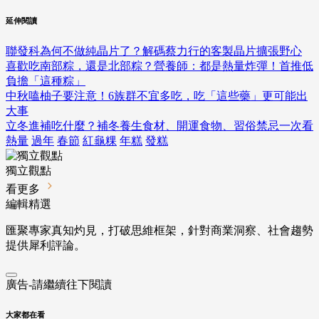
延伸閱讀
聯發科為何不做純晶片了？解碼蔡力行的客製晶片擴張野心
喜歡吃南部粽，還是北部粽？營養師：都是熱量炸彈！首推低
負擔「這種粽」
中秋嗑柚子要注意！6族群不宜多吃，吃「這些藥」更可能出
大事
立冬進補吃什麼？補冬養生食材、開運食物、習俗禁忌一次看
熱量
過年
春節
紅龜粿
年糕
發糕
獨立觀點
看更多
編輯精選
匯聚專家真知灼見，打破思維框架，針對商業洞察、社會趨勢
提供犀利評論。
廣告-請繼續往下閱讀
大家都在看