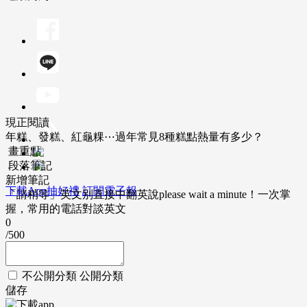
現正閱讀
年糕、發糕、紅龜粿⋯過年常見8種糕點熱量有多少？
畫重點
段落筆記
新增筆記
下載App抽好禮
訂閱電子報
「請稍等」英文別直接中翻英說please wait a minute！一次掌
握，常用的電話對談英文
0
/500
不公開分類
公開分類
儲存