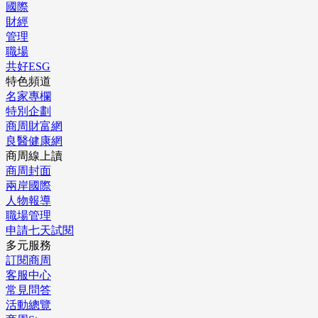
國際
財經
管理
職場
共好ESG
特色頻道
名家專欄
特別企劃
商周財富網
良醫健康網
商周線上讀
商周封面
兩岸國際
人物報導
職場管理
申請七天試閱
多元服務
訂閱商周
客服中心
常見問答
活動總覽