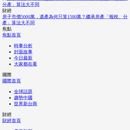
財經
房子市價5000萬，遺產為何只算1500萬？繼承房產「報稅、分
產」算法大不同
焦點
焦點首頁
時事分析
封面故事
今日最新
大家都在看
國際
國際首頁
全球話題
趨勢中國
世界新台商
財經
財經首頁