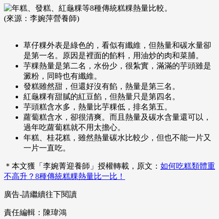
(來源：李婉萍營養師)
草仔粿外表是綠色的，看似有纖維，但熱量和碳水量卻
是第一名。原因是裡面的餡料，用油炒的肉和菜脯。
芋粿熱量是第二名，水份少，很紮實，滿滿的芋頭雖是
澱粉，同時也有纖維。
發糕雖然甜，但還好沒有餡，熱量是第三名。
紅龜粿有甜膩的紅豆餡，但熱量只是第四名。
芋頭糕含水多，熱量比芋粿低，排名第五。
蘿蔔糕含水，卻很清爽。而且熱量及碳水含量還可以，
過年吃蘿蔔糕就不用太擔心。
年糕、桂花糕，雖然熱量碳水比較少，但也不能一片又
一片一直吃。
＊本文獲「李婉菁迎養師」授權轉載，原文：
如何吃糕類體重
不高升？8種傳統糕粿熱量比一比！
廣告-請繼續往下閱讀
責任編輯：陳瑋鴻