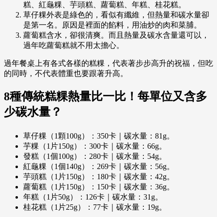
糕、紅龜粿、芋頭糕、蘿蔔糕、年糕、桂花糕。
草仔粿外表是綠色的，看似有纖維，但熱量和碳水量卻
是第一名。原因是裡面的餡料，用油炒的肉和菜脯。
蘿蔔糕含水，卻很清爽。而且熱量及碳水含量還可以，
過年吃蘿蔔糕就不用太擔心。
過年餐桌上有各式各樣的糕粿，代表著步步高升的祝福，但吃
的同時，不代表體重也要跟著升高。
8種傳統糕粿熱量比一比！每單位又含多
少碳水量？
草仔粿（1顆100g）：350卡｜碳水量：81g。
芋粿（1片150g）：300卡｜碳水量：66g。
發糕（1個100g）：280卡｜碳水量：54g。
紅龜粿（1個140g）：269卡｜碳水量：56g。
芋頭糕（1片150g）：180卡｜碳水量：42g。
蘿蔔糕（1片150g）：150卡｜碳水量：36g。
年糕（1片50g）：126卡｜碳水量：31g。
桂花糕（1片25g）：77卡｜碳水量：19g。