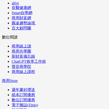
alive
良醫健康網
Smart自學網
商周財富網
圓桌趨勢論壇
百大顧問團
數位閱讀
商周線上讀
商周共學圈
新財富備忘錄
ChatGPT效率工作術
聲音商學院
商周線上課程
商周Store
週年慶好禮送
紙本訂閱優惠
數位訂閱優惠
電子雜誌(Zinio)