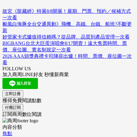
故宮《龍藏經》特展8/8開展！展期、門票、預約／候補方式
一次看
颱風白海豚全台交通異動》飛機、高鐵、台鐵、船班?不斷更
新
妙管家卡式爐值得信賴嗎？從品牌、品質到產品管理一次看
BIGBANG台北大巨蛋演唱會8/17開賣！遠大售票時間、票
價、座位圖、實名制規定一次看
2026 AAA頒獎典禮卡司陣容出爐！時間、票價、座位圖一次
看
FOLLOW US
加入商周LINE好友 秒懂新商業
立即註冊
獲得免費閱讀點數
付費訂閱
訂閱商周數位閱讀
內容分類
焦點