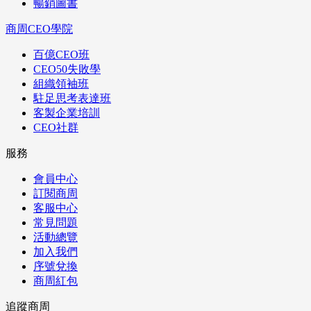
暢銷圖書
商周CEO學院
百億CEO班
CEO50失敗學
組織領袖班
駐足思考表達班
客製企業培訓
CEO社群
服務
會員中心
訂閱商周
客服中心
常見問題
活動總覽
加入我們
序號兌換
商周紅包
追蹤商周