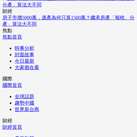
財經
房子市價5000萬，遺產為何只算1500萬？繼承房產「報稅、分
產」算法大不同
焦點
焦點首頁
時事分析
封面故事
今日最新
大家都在看
國際
國際首頁
全球話題
趨勢中國
世界新台商
財經
財經首頁