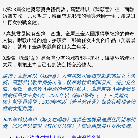
1.第58屆金鐘獎頒獎典禮倒數，高慧君以《我願意》裡，面臨
婚姻失敗、兒女叛逆，轉而求助邪教的輔導老師一角，睽違11
年再次挑戰金鐘。
2.高慧君是擁有金鐘、金曲、金馬三金入圍跟得獎紀錄的傳奇
人物。唱歌出道的她，接演第一部擔任女主角的作品《美麗晨
曦》，就奪下金鐘獎戲劇節目女主角獎。
3.影集《我願意》是台灣少有的邪教犯罪題材，編導吳洛纓盼
大眾，別把主宰自己心的決定權交給他人。
編按：高慧君以《我願意》入圍第58屆金鐘獎戲劇節目女主角
獎。
高慧君以歌手身份出道，後來轉往戲劇圈發展。是少見金
曲、金鐘、金馬皆入圍過的全方位藝人。高慧君共入圍金鐘獎
戲劇節目女主角4次，2007年以《關山系列（二）－美麗晨
曦》胡玉貝獲獎；2010年也以《芳草碧連天》魏杏芬獲得金鐘
戲劇女配角獎。
2009年時以專輯《鄒女在唱歌》獲得金曲獎最佳原住民語專輯
獎，2020年以電影《逃出立法院》入圍金馬獎最佳女配角獎。
2023金鐘獎8大動人時刻、完整得獎名單