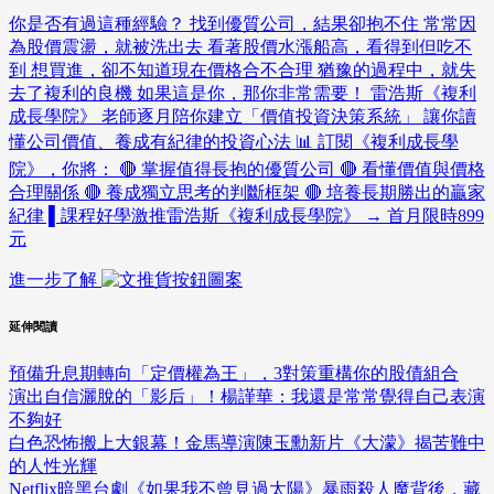
你是否有過這種經驗？ 找到優質公司，結果卻抱不住 常常因
為股價震盪，就被洗出去 看著股價水漲船高，看得到但吃不
到 想買進，卻不知道現在價格合不合理 猶豫的過程中，就失
去了複利的良機 如果這是你，那你非常需要！ 雷浩斯《複利
成長學院》 老師逐月陪你建立「價值投資決策系統」 讓你讀
懂公司價值、養成有紀律的投資心法 📊 訂閱《複利成長學
院》，你將： 🔴 掌握值得長抱的優質公司 🔴 看懂價值與價格
合理關係 🔴 養成獨立思考的判斷框架 🔴 培養長期勝出的贏家
紀律 ▌課程好學激推雷浩斯《複利成長學院》 → 首月限時899
元
進一步了解
延伸閱讀
預備升息期轉向「定價權為王」，3對策重構你的股債組合
演出自信灑脫的「影后」！楊謹華：我還是常常覺得自己表演
不夠好
白色恐怖搬上大銀幕！金馬導演陳玉勳新片《大濛》揭苦難中
的人性光輝
Netflix暗黑台劇《如果我不曾見過太陽》暴雨殺人魔背後，藏