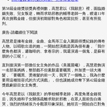
第58屆金鐘獎頒獎典禮倒數，高慧君以《我願意》裡，面臨婚
姻失敗、兒女叛逆，轉而求助邪教的輔導老師一角，睽違11年
再次挑戰金鐘，但接演初期卻對角色相當抗拒，甚至有所批
判。
廣告-請繼續往下閱讀
高慧君是擁有金鐘、金曲、金馬等三金入圍跟得獎紀錄的傳奇
人物。以唱歌出道的她，一開始想演戲是因為很有趣，「我什
麼角色都演，遞咖啡的、拿卷宗的，我還演過一個鬼，是蘇有
朋的小三呢！」
直到接演第一部擔任女主角的作品《美麗晨曦》，高慧君飾演
一名部落媽媽，整部戲不但素顏還要曬黑，外加燙一頭大捲
髮，「要曬黑、燙捲髮的前一天，我哭了一個晚上，我為什麼
要用這種毀容式的方式演戲」，但也讓她成功奪下第42屆金鐘
獎戲劇節目女主角獎。
今年高慧君以《我願意》的學校輔導老師，再度角逐金鐘視
后，因失婚和子女關係疏離求助於邪教，在眾人面前告白痛
哭，強烈的情緒張力令觀眾印象深刻。她坦言一開始自己對角