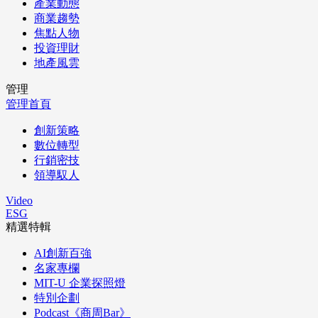
產業動態
商業趨勢
焦點人物
投資理財
地產風雲
管理
管理首頁
創新策略
數位轉型
行銷密技
領導馭人
Video
ESG
精選特輯
AI創新百強
名家專欄
MIT-U 企業探照燈
特別企劃
Podcast《商周Bar》