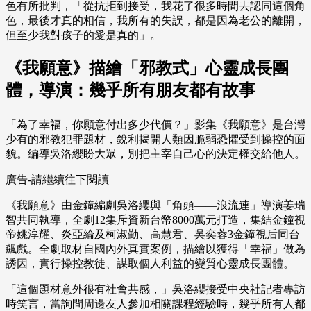
色有所批判，「從抗拒到接受，我花了很多時間去認同這個角
色，最後才真的相信，我所有的失誤，都是因為老公的離開，
但至少我對孩子的愛是真的」。
《我願意》描繪「邪教式」心靈成長團
體，導演：幾乎所有朋友都有故事
「為了幸福，你願意付出多少代價？」影集《我願意》是台灣
少有的邪教犯罪題材，銳利揭開人類因脆弱恐懼受到操控的面
貌。編導吳洛纓盼大眾，別把主宰自己心的決定權交給他人。
廣告-請繼續往下閱讀
《我願意》由金鐘編劇吳洛纓與「角頭——浪流連」導演姜瑞
智共同執導，全劇12集斥資新台幣8000萬元打造，集結金鐘視
帝姚淳耀、炎亞綸及柯淑勤、高慧君、吳奕蓉3金鐘視后同台
飆戲。全劇取材自國內外真實案例，描繪以獲得「幸福」做為
誘因，實行操控教徒、謀取個人利益的變質心靈成長團體。
「這個題材意外很有社會共感，」吳洛纓接受中央社記者專訪
時笑言，當詢問周邊友人參加相關課程經驗時，幾乎所有人都