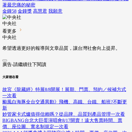
著最悲痛的秘密
金鐘58
金鐘獎
高慧君
我願意
中央社
看更多
中央社
希望透過更好的報導與文章品質，讓台灣社會向上提昇。
廣告-請繼續往下閱讀
大家都在看
故宮《龍藏經》特展8/8開展！展期、門票、預約／候補方式
一次看
颱風白海豚全台交通異動》飛機、高鐵、台鐵、船班?不斷更
新
妙管家卡式爐值得信賴嗎？從品牌、品質到產品管理一次看
BIGBANG台北大巨蛋演唱會8/17開賣！遠大售票時間、票
價、座位圖、實名制規定一次看