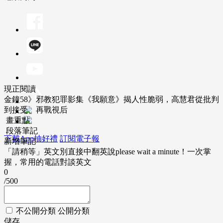
現正閱讀
金鐘58》邪教犯罪影集《我願意》揭人性脆弱，高慧君從批判
到接受、再戰視后
畫重點
段落筆記
下載App抽好禮
訂閱電子報
新增筆記
「請稍等」英文別直接中翻英說please wait a minute！一次掌
握，常用的電話對談英文
0
/500
不公開分類
公開分類
儲存