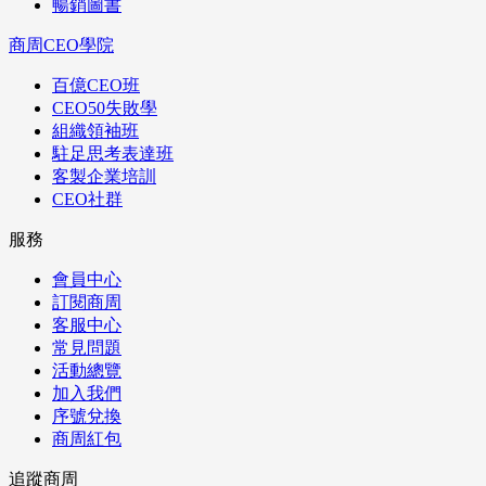
暢銷圖書
商周CEO學院
百億CEO班
CEO50失敗學
組織領袖班
駐足思考表達班
客製企業培訓
CEO社群
服務
會員中心
訂閱商周
客服中心
常見問題
活動總覽
加入我們
序號兌換
商周紅包
追蹤商周