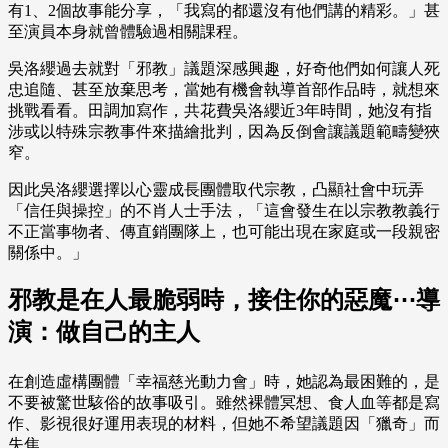
有1、2個故事能分享，「我寫的都還沒有他們講的精彩。」甚
至演員本身就曾體驗過相關課程。
吳洛纓過去就對「邪教」議題深感興趣，好奇他們如何讓人死
忠追隨、甚至放棄思考，當她有機會執導首部作品時，就想來
挑戰看看。田調加寫作，共花費吳洛纓近3年時間，她沒有指
涉或以特殊宗教事件來描繪批判，因為反倒會讓議題範疇變狹
窄。
因此吳洛纓選擇以心靈成長團體取代宗教，凸顯社會中玩弄
「信任與操控」的不肖人士手法，「這會發生在以宗教教義行
不正當事物者、傳直銷團隊上，也可能出現在家庭或一段親密
關係中。」
邪教是在人最脆弱時，接住你的惡魔⋯導
演：做自己的主人
在創造虛構團體「幸福慈光動力會」時，她認為最困難的，是
不要被驚世駭俗的故事吸引。雖然裸體冥想、食人血等都是寫
作、影視很好運用表現的材料，但她不希望議題因「獵奇」而
失焦。