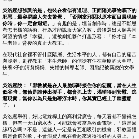
吳洛纓想強調的是，包裝在看似有道理、正面陽光事物底下的
邪惡，最容易讓人失去警覺，「否則當邪惡以原本面目展現給
你時，你一定會迴避。」
有趣的是，埋首創作時，總是不斷思
考怎麼樣的話術、行為才能說服大家入教，最後選出人類共同
渴望的情感「幸福」，還被劇組夥伴打趣形容：「妳才是『本
生老師』背後的真正大教主。」
在現代社會裡不管什麼階層、生活水平的人，都有自己的痛苦
與脆弱，劇裡教主「本生老師」的信徒有住在華廈的大明星、
扶養3子的清貧媽媽、失婚的輔導老師、因胎記被霸凌的女學
生。
吳洛纓說：「邪教就是在人最脆弱時接住你的惡魔，當在人生
低谷時，無倫是誰伸出援手，都會抓上去，渴望得到安慰、逃
避現實，當你以為只是抱著浮木時，你其實已經上了幽靈船
了。」
吳洛纓舉例，好比電線桿上的高利貸廣告，每天看都不覺得怎
樣，但有一天山窮水盡，可能就會被當為救命電話，「這是因
緣巧合嗎？不是，這些人一定是有互相吸引的機會，邪教團體
還是會選對象，不會浪費力氣在看起來過得很好的人身上。」