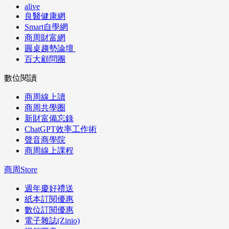
alive
良醫健康網
Smart自學網
商周財富網
圓桌趨勢論壇
百大顧問團
數位閱讀
商周線上讀
商周共學圈
新財富備忘錄
ChatGPT效率工作術
聲音商學院
商周線上課程
商周Store
週年慶好禮送
紙本訂閱優惠
數位訂閱優惠
電子雜誌(Zinio)