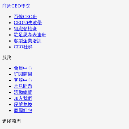
商周CEO學院
百億CEO班
CEO50失敗學
組織領袖班
駐足思考表達班
客製企業培訓
CEO社群
服務
會員中心
訂閱商周
客服中心
常見問題
活動總覽
加入我們
序號兌換
商周紅包
追蹤商周