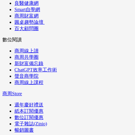
良醫健康網
Smart自學網
商周財富網
圓桌趨勢論壇
百大顧問團
數位閱讀
商周線上讀
商周共學圈
新財富備忘錄
ChatGPT效率工作術
聲音商學院
商周線上課程
商周Store
週年慶好禮送
紙本訂閱優惠
數位訂閱優惠
電子雜誌(Zinio)
暢銷圖書