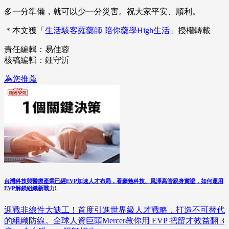
多一分準備，就可以少一分災害。祝大家平安、順利。
＊本文獲「
生活駭客羅藥師 陪你藥學High生活
」授權轉載
責任編輯：易佳蓉
核稿編輯：鍾守沂
為您推薦
台灣科技與醫療產業已經EVP加速人才布局，看豪勉科技、風澤高管親身實證，如何運用
EVP解鎖組織新戰力!
迎戰非線性大缺工！首度引進世界級人才戰略，打造不可替代
的組織防線。全球人資巨頭Mercer教你用 EVP 把留才效益翻 3