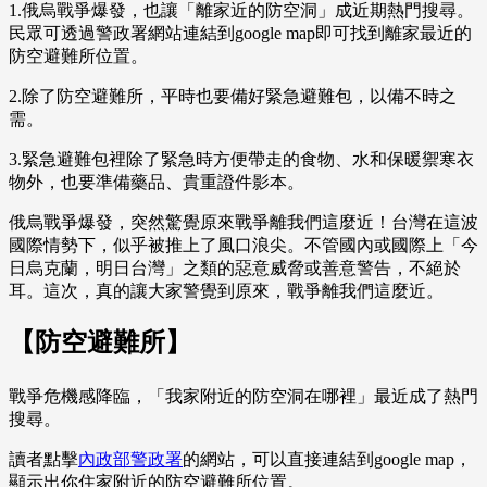
1.俄烏戰爭爆發，也讓「離家近的防空洞」成近期熱門搜尋。
民眾可透過警政署網站連結到google map即可找到離家最近的
防空避難所位置。
2.除了防空避難所，平時也要備好緊急避難包，以備不時之
需。
3.緊急避難包裡除了緊急時方便帶走的食物、水和保暖禦寒衣
物外，也要準備藥品、貴重證件影本。
俄烏戰爭爆發，突然驚覺原來戰爭離我們這麼近！台灣在這波
國際情勢下，似乎被推上了風口浪尖。不管國內或國際上「今
日烏克蘭，明日台灣」之類的惡意威脅或善意警告，不絕於
耳。這次，真的讓大家警覺到原來，戰爭離我們這麼近。
【防空避難所】
戰爭危機感降臨，「我家附近的防空洞在哪裡」最近成了熱門
搜尋。
讀者點擊
內政部警政署
的網站，可以直接連結到google map，
顯示出你住家附近的防空避難所位置。