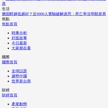
生活
膽固醇越低越好？近9000人實驗破解迷思：死亡率沒明顯差異
焦點
焦點首頁
時事分析
封面故事
今日最新
大家都在看
國際
國際首頁
全球話題
趨勢中國
世界新台商
財經
財經首頁
產業動態