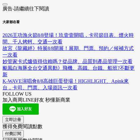
廣告-請繼續往下閱讀
大家都在看
2026王功漁火節8/8登場！玖壹壹開唱，卡司節目表、煙火時
間、千人烤蚵、交通一次看
故宮《龍藏經》特展8/8開展！展期、門票、預約／候補方式
一次看
妙管家卡式爐值得信賴嗎？從品牌、品質到產品管理一次看
颱風白海豚全台交通異動》飛機、高鐵、台鐵、船班?不斷更
新
K-WAVE演唱會8/8高雄巨蛋登場！HIGHLIGHT、Apink來
台，卡司、門票、入場資訊一次看
FOLLOW US
加入商周LINE好友 秒懂新商業
立即註冊
獲得免費閱讀點數
付費訂閱