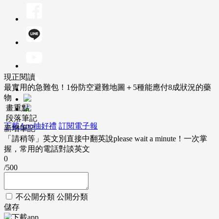
現正閱讀
最實用的急難包！1份防空避難地圖＋5種能應付8成狀況的藥
物
畫重點
段落筆記
下載App抽好禮
訂閱電子報
新增筆記
「請稍等」英文別直接中翻英說please wait a minute！一次掌
握，常用的電話對談英文
0
/500
不公開分類
公開分類
儲存