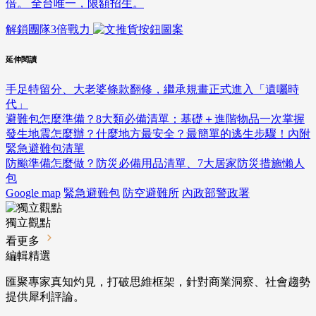
倍。 全台唯一，限額招生。
解鎖團隊3倍戰力
延伸閱讀
手足特留分、大老婆條款翻修，繼承規畫正式進入「遺囑時
代」
避難包怎麼準備？8大類必備清單：基礎＋進階物品一次掌握
發生地震怎麼辦？什麼地方最安全？最簡單的逃生步驟！內附
緊急避難包清單
防颱準備怎麼做？防災必備用品清單、7大居家防災措施懶人
包
Google map
緊急避難包
防空避難所
內政部警政署
獨立觀點
看更多
編輯精選
匯聚專家真知灼見，打破思維框架，針對商業洞察、社會趨勢
提供犀利評論。