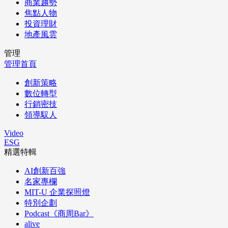
商業趨勢
焦點人物
投資理財
地產風雲
管理
管理首頁
創新策略
數位轉型
行銷密技
領導馭人
Video
ESG
精選特輯
AI創新百強
名家專欄
MIT-U 企業探照燈
特別企劃
Podcast《商周Bar》
alive