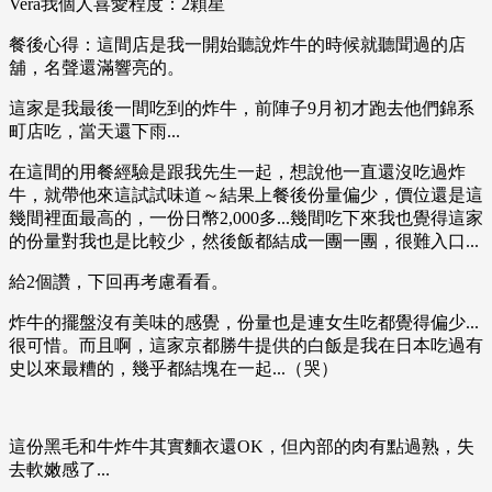
Vera我個人喜愛程度​​​​​​：2顆星​​​​​
餐後心得：這間店是我一開始聽說炸牛的時候就聽聞過的店
舖，名聲還滿響亮的。
這家是我最後一間吃到的炸牛，前陣子9月初才跑去他們錦系
町店吃，當天還下雨...
在這間的用餐經驗是跟我先生一起，想說他一直還沒吃過炸
牛，就帶他來這試試味道～結果上餐後份量偏少，價位還是這
幾間裡面最高的，一份日幣2,000多...幾間吃下來我也覺得這家
的份量對我也是比較少，然後飯都結成一團一團，很難入口...
給2個讚，下回再考慮看看。
炸牛的擺盤沒有美味的感覺，份量也是連女生吃都覺得偏少...
很可惜。而且啊，這家京都勝牛提供的白飯是我在日本吃過有
史以來最糟的，幾乎都結塊在一起...（哭）
這份黑毛和牛炸牛其實麵衣還OK，但內部的肉有點過熟，失
去軟嫩感了...