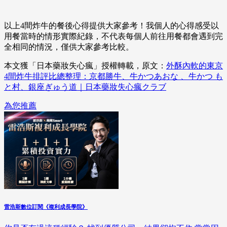
以上4間炸牛的餐後心得提供大家參考！我個人的心得感受以
用餐當時的情形實際紀錄，不代表每個人前往用餐都會遇到完
全相同的情況，僅供大家參考比較。
本文獲「日本藥妝失心瘋」授權轉載，原文：
外酥內軟的東京
4間炸牛排評比總整理：京都勝牛、牛かつあおな 、牛かつ も
と村、銀座ぎゅう道｜日本藥妝失心瘋クラブ
為您推薦
雷浩斯數位訂閱《複利成長學院》