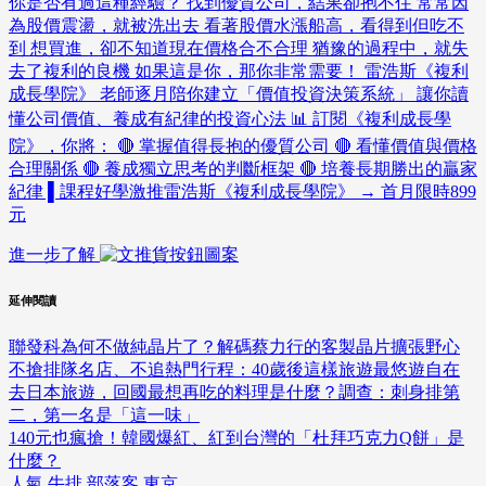
你是否有過這種經驗？ 找到優質公司，結果卻抱不住 常常因
為股價震盪，就被洗出去 看著股價水漲船高，看得到但吃不
到 想買進，卻不知道現在價格合不合理 猶豫的過程中，就失
去了複利的良機 如果這是你，那你非常需要！ 雷浩斯《複利
成長學院》 老師逐月陪你建立「價值投資決策系統」 讓你讀
懂公司價值、養成有紀律的投資心法 📊 訂閱《複利成長學
院》，你將： 🔴 掌握值得長抱的優質公司 🔴 看懂價值與價格
合理關係 🔴 養成獨立思考的判斷框架 🔴 培養長期勝出的贏家
紀律 ▌課程好學激推雷浩斯《複利成長學院》 → 首月限時899
元
進一步了解
延伸閱讀
聯發科為何不做純晶片了？解碼蔡力行的客製晶片擴張野心
不搶排隊名店、不追熱門行程：40歲後這樣旅遊最悠遊自在
去日本旅遊，回國最想再吃的料理是什麼？調查：刺身排第
二，第一名是「這一味」
140元也瘋搶！韓國爆紅、紅到台灣的「杜拜巧克力Q餅」是
什麼？
人氣
牛排
部落客
東京