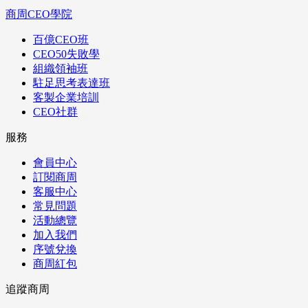
商周CEO學院
百億CEO班
CEO50失敗學
組織領袖班
駐足思考表達班
客製企業培訓
CEO社群
服務
會員中心
訂閱商周
客服中心
常見問題
活動總覽
加入我們
序號兌換
商周紅包
追蹤商周