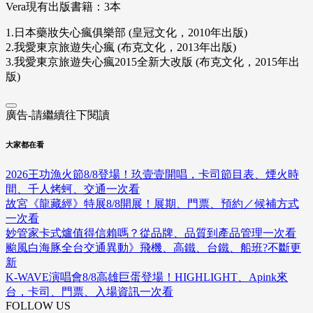
Vera現有出版書籍：3本
1.日本藥妝失心瘋俱樂部 (皇冠文化，2010年出版)
2.我愛東京旅遊失心瘋 (布克文化，2013年出版)
3.我愛東京旅遊失心瘋2015全新大改版 (布克文化，2015年出
版)
廣告-請繼續往下閱讀
大家都在看
2026王功漁火節8/8登場！玖壹壹開唱，卡司節目表、煙火時
間、千人烤蚵、交通一次看
故宮《龍藏經》特展8/8開展！展期、門票、預約／候補方式
一次看
妙管家卡式爐值得信賴嗎？從品牌、品質到產品管理一次看
颱風白海豚全台交通異動》飛機、高鐵、台鐵、船班?不斷更
新
K-WAVE演唱會8/8高雄巨蛋登場！HIGHLIGHT、Apink來
台，卡司、門票、入場資訊一次看
FOLLOW US