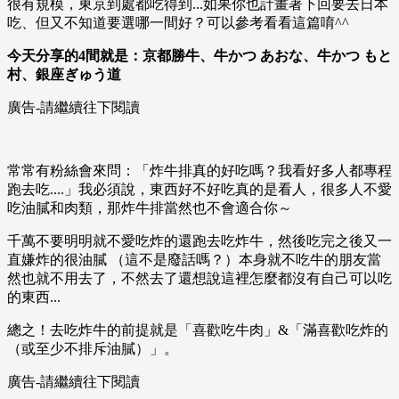
很有規模，東京到處都吃得到...如果你也計畫著下回要去日本
吃、但又不知道要選哪一間好？可以參考看看這篇唷^^
今天分享的4間就是：京都勝牛、牛かつ あおな、牛かつ もと
村、銀座ぎゅう道
廣告-請繼續往下閱讀
常常有粉絲會來問：「炸牛排真的好吃嗎？我看好多人都專程
跑去吃....」我必須說，東西好不好吃真的是看人，很多人不愛
吃油膩和肉類，那炸牛排當然也不會適合你～
千萬不要明明就不愛吃炸的還跑去吃炸牛，然後吃完之後又一
直嫌炸的很油膩 （這不是廢話嗎？）本身就不吃牛的朋友當
然也就不用去了，不然去了還想說這裡怎麼都沒有自己可以吃
的東西...
總之！去吃炸牛的前提就是「喜歡吃牛肉」&「滿喜歡吃炸的
（或至少不排斥油膩）」。
廣告-請繼續往下閱讀