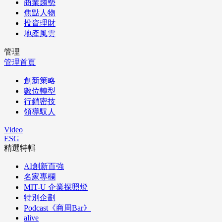
商業趨勢
焦點人物
投資理財
地產風雲
管理
管理首頁
創新策略
數位轉型
行銷密技
領導馭人
Video
ESG
精選特輯
AI創新百強
名家專欄
MIT-U 企業探照燈
特別企劃
Podcast《商周Bar》
alive