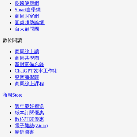
良醫健康網
Smart自學網
商周財富網
圓桌趨勢論壇
百大顧問團
數位閱讀
商周線上讀
商周共學圈
新財富備忘錄
ChatGPT效率工作術
聲音商學院
商周線上課程
商周Store
週年慶好禮送
紙本訂閱優惠
數位訂閱優惠
電子雜誌(Zinio)
暢銷圖書