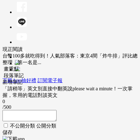
現正閱讀
台幣100多就吃得到！人氣部落客：東京4間「炸牛排」評比總
整理，第一名是...
畫重點
段落筆記
下載App抽好禮
訂閱電子報
新增筆記
「請稍等」英文別直接中翻英說please wait a minute！一次掌
握，常用的電話對談英文
0
/500
不公開分類
公開分類
儲存