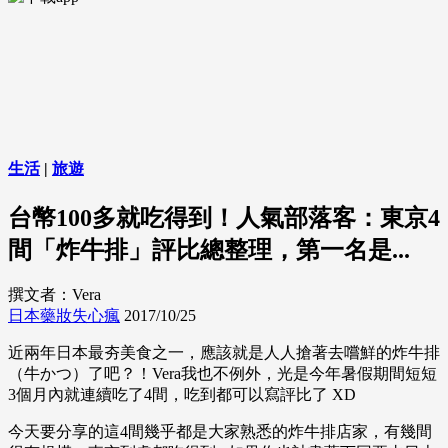
生活
|
旅遊
台幣100多就吃得到！人氣部落客：東京4
間「炸牛排」評比總整理，第一名是...
撰文者：Vera
日本藥妝失心瘋
2017/10/25
近兩年日本最夯美食之一，應該就是人人搶著去嚐鮮的炸牛排
（牛かつ）了吧？！Vera我也不例外，光是今年暑假期間短短
3個月內就連續吃了4間，吃到都可以寫評比了 XD
今天要分享的這4間幾乎都是大家熟悉的炸牛排店家，有幾間