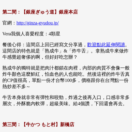
第二間：【銀座ぎゅう道】銀座本店
官網：
http://ginza-gyudou.jp/
Vera我個人喜愛程度：4顆星
餐後心得：這間店上回已經寫文分享過，
歡迎點此延伸閱讀
。
這間店的特色就是「熟成牛」&「炸牛舌」。拿熟成牛來做炸
牛感覺超奢侈的啊，但好好吃怎辦？
熟成牛的獨特就是把肉汁都鎖在肉裡，內部的肉質不會像一般
炸牛顏色這麼鮮紅，怕血色的人也能吃。然後這裡的炸牛舌真
的CP值很高，單點一份才台幣100多，價格跟你在台灣點一份
熱炒差不多～
牛舌本身就非常有彈性和咬勁，炸過之後再入口，口感非常多
層次，外酥脆內軟彈，超級美味。給4個讚，下回還會再去。
第三間：【牛かつ もと村】新橋店