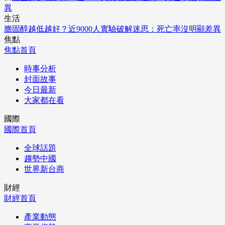
生活
膽固醇越低越好？近9000人實驗破解迷思：死亡率沒明顯差異
焦點
焦點首頁
時事分析
封面故事
今日最新
大家都在看
國際
國際首頁
全球話題
趨勢中國
世界新台商
財經
財經首頁
產業動態