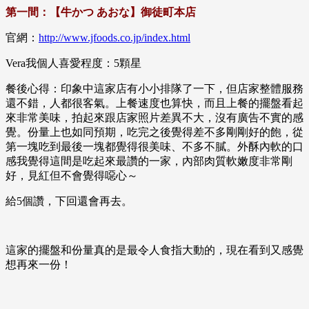
第一間：【牛かつ あおな】御徒町本店
官網：
http://www.jfoods.co.jp/index.html
Vera我個人喜愛程度：5顆星
餐後心得：印象中這家店有小小排隊了一下，但店家整體服務
還不錯，人都很客氣。上餐速度也算快，而且上餐的擺盤看起
來非常美味，拍起來跟店家照片差異不大，沒有廣告不實的感
覺。份量上也如同預期，吃完之後覺得差不多剛剛好的飽，從
第一塊吃到最後一塊都覺得很美味、不多不膩。外酥內軟的口
感我覺得這間是吃起來最讚的一家，內部肉質軟嫩度非常剛
好，見紅但不會覺得噁心～
給5個讚，下回還會再去。
這家的擺盤和份量真的是最令人食指大動的，現在看到又感覺
想再來一份！