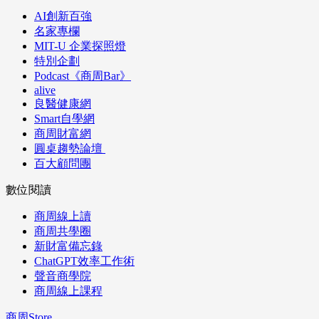
AI創新百強
名家專欄
MIT-U 企業探照燈
特別企劃
Podcast《商周Bar》
alive
良醫健康網
Smart自學網
商周財富網
圓桌趨勢論壇
百大顧問團
數位閱讀
商周線上讀
商周共學圈
新財富備忘錄
ChatGPT效率工作術
聲音商學院
商周線上課程
商周Store