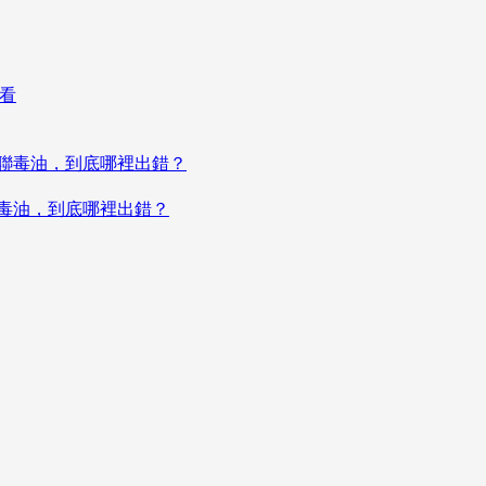
聯毒油，到底哪裡出錯？