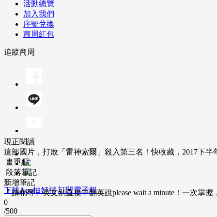
活動總覽
加入我們
序號兌換
商周紅包
追蹤商周
現正閱讀
這部國片，打敗「雷神索爾」殺入第三名！快收藏，2017下半
畫重點
段落筆記
新增筆記
下載App抽好禮
訂閱電子報
「請稍等」英文別直接中翻英說please wait a minute！一
0
/500