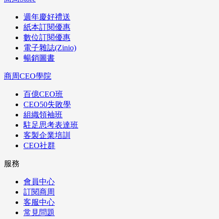
週年慶好禮送
紙本訂閱優惠
數位訂閱優惠
電子雜誌(Zinio)
暢銷圖書
商周CEO學院
百億CEO班
CEO50失敗學
組織領袖班
駐足思考表達班
客製企業培訓
CEO社群
服務
會員中心
訂閱商周
客服中心
常見問題