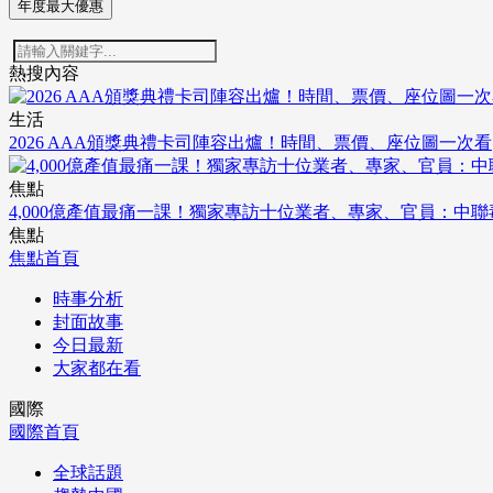
年度最大優惠
熱搜內容
生活
2026 AAA頒獎典禮卡司陣容出爐！時間、票價、座位圖一次看
焦點
4,000億產值最痛一課！獨家專訪十位業者、專家、官員：中
焦點
焦點首頁
時事分析
封面故事
今日最新
大家都在看
國際
國際首頁
全球話題