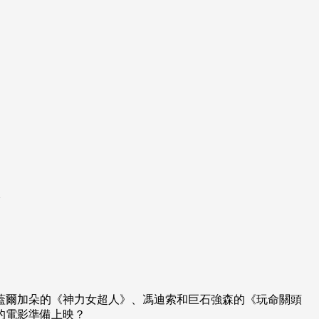
，蓋爾加朵的《神力女超人》、馮迪索和巨石強森的《玩命關頭
的電影準備上映？