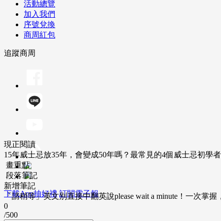
活動總覽
加入我們
序號兌換
商周紅包
追蹤商周
現正閱讀
15年威士忌放35年，會變成50年嗎？最常見的4個威士忌初學
畫重點
段落筆記
新增筆記
下載App抽好禮
訂閱電子報
「請稍等」英文別直接中翻英說please wait a minute！一
0
/500