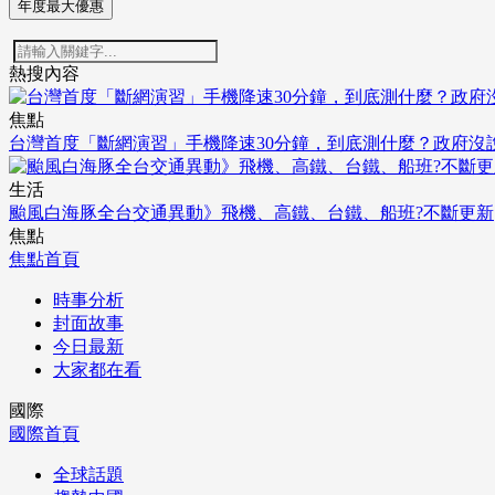
年度最大優惠
熱搜內容
焦點
台灣首度「斷網演習」手機降速30分鐘，到底測什麼？政府沒
生活
颱風白海豚全台交通異動》飛機、高鐵、台鐵、船班?不斷更新
焦點
焦點首頁
時事分析
封面故事
今日最新
大家都在看
國際
國際首頁
全球話題