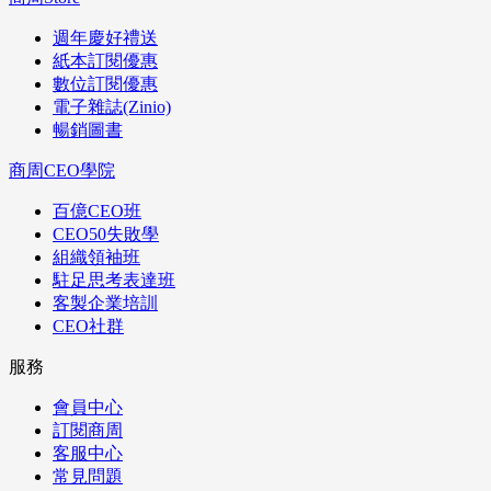
週年慶好禮送
紙本訂閱優惠
數位訂閱優惠
電子雜誌(Zinio)
暢銷圖書
商周CEO學院
百億CEO班
CEO50失敗學
組織領袖班
駐足思考表達班
客製企業培訓
CEO社群
服務
會員中心
訂閱商周
客服中心
常見問題