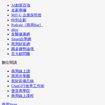
AI創新百強
名家專欄
MIT-U 企業探照燈
特別企劃
Podcast《商周Bar》
alive
良醫健康網
Smart自學網
商周財富網
圓桌趨勢論壇
百大顧問團
數位閱讀
商周線上讀
商周共學圈
新財富備忘錄
ChatGPT效率工作術
聲音商學院
商周線上課程
商周Store