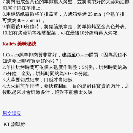
7.將封煎成金黃色的羊排擺入烤盤，並將調製好的大蒜奶油麵
包屑平鋪在羊排上。
8.用錫箔紙微微將羊排蓋著，入烤箱烘烤 25 min（全熟羊排，
可烘烤30～35min）。
9.剩最後10分鐘時，將錫箔紙拿走，將羊排烤至金黃色外表。
10.如有烤蘆筍等相關配菜，可在最後10分鐘時再入烤箱。
Katie’s 美味秘訣
1.Costco羔羊排肉質非常好，建議至Costco購買（因為我也不
知道要上哪裡買更好的啦？）
2.羊排烘烤時間可依個人熟度作調整：5分熟，烘烤時間約為
25分鐘；全熟，烘烤時間約為30～35分鐘。
3.大蒜要切成細末，口感才會細緻。
4.大火封煎羊排時，要快速翻面，目的是封住寶貴的肉汁，之
後吃起來才會鮮嫩多汁，絕對不能煎太久喔！
原文請見
KT 謝凱婷