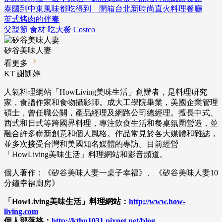
泰國到中東風味都吃得到 開箱台北新時尚直火料理餐廳
英式烤肉的伴奏
父親節
食材
吃大餐
Costco
矽谷美味人妻
看更多
KT 謝凱婷
人氣料理網站「
HowLiving美味生活
」創辦者，是料理研究
家，食譜作家和食物攝影師。成大工學院畢業，美國企業管理
碩士，曾任職公關，產品經理及網路公司總經理。擅長中式、
西式和日式等跨國界料理，專注飲食生活和餐桌氛圍營造，並
融合許多嶄新創意和個人風格。作品常見於各大媒體和雜誌，
並多次接受台灣和美國知名媒體的專訪。目前經營
「
HowLiving美味生活
」料理網站和影音頻道。
個人著作：《矽谷美味人妻一桌子幸福》、《矽谷美味人妻10
分鐘幸福廚房》
「HowLiving美味生活」料理網站：
http://www.how-
living.com
個人部落格：
http://kthu1031.pixnet.net/blog