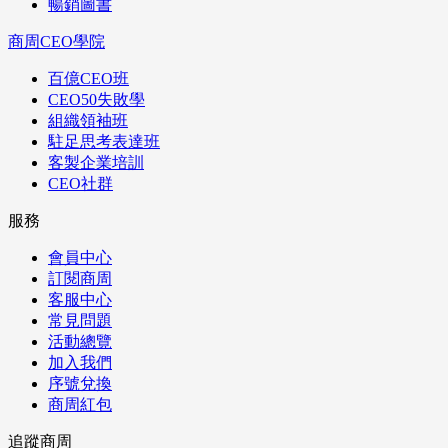
暢銷圖書
商周CEO學院
百億CEO班
CEO50失敗學
組織領袖班
駐足思考表達班
客製企業培訓
CEO社群
服務
會員中心
訂閱商周
客服中心
常見問題
活動總覽
加入我們
序號兌換
商周紅包
追蹤商周