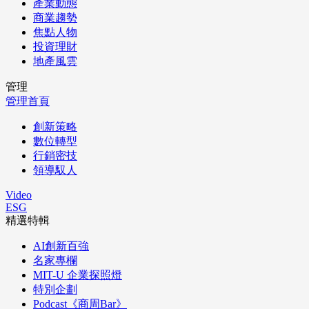
產業動態
商業趨勢
焦點人物
投資理財
地產風雲
管理
管理首頁
創新策略
數位轉型
行銷密技
領導馭人
Video
ESG
精選特輯
AI創新百強
名家專欄
MIT-U 企業探照燈
特別企劃
Podcast《商周Bar》