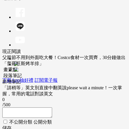
現正閱讀
父親節不用到外面吃大餐！Costco食材一次買齊，30分鐘做出
「普羅旺斯烤羊排」
畫重點
段落筆記
下載App抽好禮
訂閱電子報
新增筆記
「請稍等」英文別直接中翻英說please wait a minute！一次掌
握，常用的電話對談英文
0
/500
不公開分類
公開分類
儲存