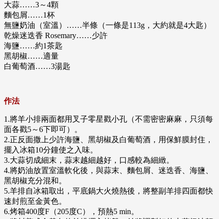
大蒜……3～4顆
麵包屑……1杯
無鹽奶油（室溫）……半條（一條是113g，大約就是4大匙）
乾燥迷迭香 Rosemary……少許
海鹽……約1茶匙
黑胡椒……適量
白葡萄酒……3湯匙
作法
1.將羊小排兩面都用叉子零星戳小孔（不需密密麻麻，只須每
面各戳5～6下即可）。
2.正反面撒上少許海鹽、黑胡椒及白葡萄酒，用保鮮膜封住，
擺入冰箱10分鐘使之入味。
3.大蒜切成細末，蒜末越細越好，口感較為細緻。
4.將奶油放置室溫軟化後，與蒜末、麵包屑、迷迭香、海鹽、
黑胡椒充分混和。
5.羊排自冰箱取出，平底鍋大火燒熱後，將整副羊排四面都快
速封煎至金黃色。
6.烤箱400度F（205度C），預熱5 min。