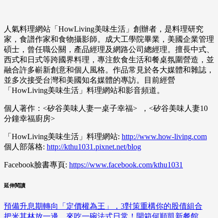
人氣料理網站「HowLiving美味生活」創辦者，是料理研究
家，食譜作家和食物攝影師。成大工學院畢業，美國企業管理
碩士，曾任職公關，產品經理及網路公司總經理。擅長中式、
西式和日式等跨國界料理，專注飲食生活和餐桌氛圍營造，並
融合許多嶄新創意和個人風格。作品常見於各大媒體和雜誌，
並多次接受台灣和美國知名媒體的專訪。目前經營
「HowLiving美味生活」料理網站和影音頻道。
個人著作：<矽谷美味人妻一桌子幸福> ，<矽谷美味人妻10
分鐘幸福廚房>
「HowLiving美味生活」料理網站:
http://www.how-living.com
個人部落格:
http://kthu1031.pixnet.net/blog
Facebook臉書專頁:
https://www.facebook.com/kthu1031
延伸閱讀
預備升息期轉向「定價權為王」，3對策重構你的股債組合
把米其林放一邊，來吃一碗法式日常！開箱何順凱新餐館