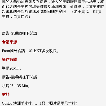
郁的大蒜奶油香氣及迷迭香，擾人的羊肉腥羶味早已消失，取
而代之的是羊肉的甜美滋味及油潤香氣，偷偷說，這道羊排吃
起來真的是黯然銷魂及吮指回味無窮啊！（老王賣瓜，KT賣
羊排，自賣自誇）
廣告-請繼續往下閱讀
食譜來源
From國外食譜，加上KT多次改良。
操作時間
準備20Min。
廣告-請繼續往下閱讀
烘烤25～35 Min。
材料
Costco 澳洲羊小排……1只（照片是兩只羊排）