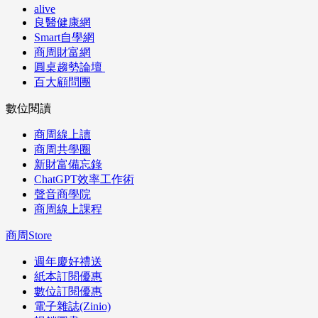
alive
良醫健康網
Smart自學網
商周財富網
圓桌趨勢論壇
百大顧問團
數位閱讀
商周線上讀
商周共學圈
新財富備忘錄
ChatGPT效率工作術
聲音商學院
商周線上課程
商周Store
週年慶好禮送
紙本訂閱優惠
數位訂閱優惠
電子雜誌(Zinio)