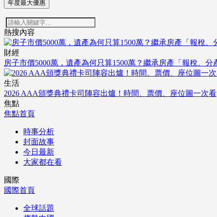
年度最大優惠
熱搜內容
財經
房子市價5000萬，遺產為何只算1500萬？繼承房產「報稅、
生活
2026 AAA頒獎典禮卡司陣容出爐！時間、票價、座位圖一次看
焦點
焦點首頁
時事分析
封面故事
今日最新
大家都在看
國際
國際首頁
全球話題