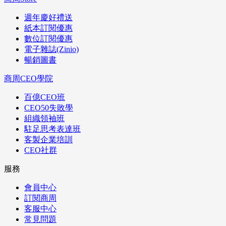
週年慶好禮送
紙本訂閱優惠
數位訂閱優惠
電子雜誌(Zinio)
暢銷圖書
商周CEO學院
百億CEO班
CEO50失敗學
組織領袖班
駐足思考表達班
客製企業培訓
CEO社群
服務
會員中心
訂閱商周
客服中心
常見問題