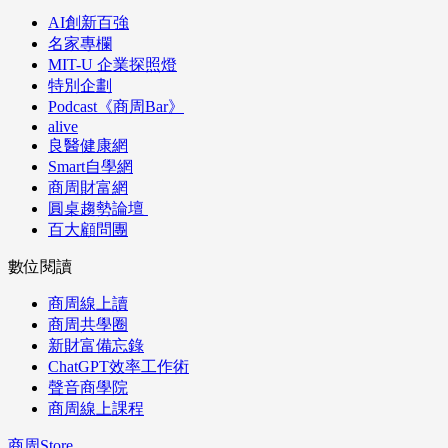
AI創新百強
名家專欄
MIT-U 企業探照燈
特別企劃
Podcast《商周Bar》
alive
良醫健康網
Smart自學網
商周財富網
圓桌趨勢論壇
百大顧問團
數位閱讀
商周線上讀
商周共學圈
新財富備忘錄
ChatGPT效率工作術
聲音商學院
商周線上課程
商周Store