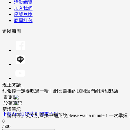
活動總覽
加入我們
序號兌換
商周紅包
追蹤商周
現正閱讀
甜食控一定要吃過一輪！網友最推的10間熱門網購甜點店
畫重點
段落筆記
新增筆記
下載App抽好禮
訂閱電子報
「請稍等」英文別直接中翻英說please wait a minute！一
0
/500