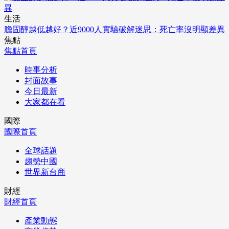
生活
膽固醇越低越好？近9000人實驗破解迷思：死亡率沒明顯差異
焦點
焦點首頁
時事分析
封面故事
今日最新
大家都在看
國際
國際首頁
全球話題
趨勢中國
世界新台商
財經
財經首頁
產業動態