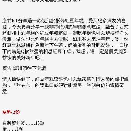
之前KT分享過一款低脂的酥烤紅豆年糕，受到很多網友的喜
愛，今天要再分享一款非常特別的年糕創意吃法，融合了西式
鬆餅和中式年糕的紅豆年糕鬆餅，讓吃年糕也可以變得時尚又
優雅，做法也比炸年糕更方便呢！如果客人來拜年時，做一份
紅豆年糕鬆餅作為新年下午茶，奶油蛋香的酥脆鬆餅，一口咬
下內層是Q軟甜蜜的相思紅豆年糕，我想，這一定是個美麗又
愉快的美好新年吧！
廣告-請繼續往下閱讀
情人節快到了，紅豆年糕鬆餅也可以拿來當作情人節的甜蜜甜
點，「甜在心」的雙重口感絕對能讓另一半明白你的濃情蜜
意。
材料 2份
自製鬆餅粉……150g
蛋……1顆