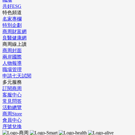
共好ESG
特色頻道
名家專欄
特別企劃
商周財富網
良醫健康網
商周線上讀
商周封面
兩岸國際
人物報導
職場管理
申請七天試閱
多元服務
訂閱商周
客服中心
常見問答
活動總覽
商周Store
會員中心
序號兌換