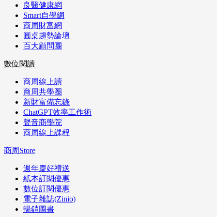
良醫健康網
Smart自學網
商周財富網
圓桌趨勢論壇
百大顧問團
數位閱讀
商周線上讀
商周共學圈
新財富備忘錄
ChatGPT效率工作術
聲音商學院
商周線上課程
商周Store
週年慶好禮送
紙本訂閱優惠
數位訂閱優惠
電子雜誌(Zinio)
暢銷圖書