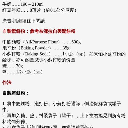
牛奶……190～210ml
紅豆年糕……8薄片（約0.1公分厚度）
廣告-請繼續往下閱讀
自製鬆餅粉：參考奈潔拉自製鬆餅粉
中筋麵粉（All-Purpose Flour）……600g
泡打粉（Baking Powder）……35g
小蘇打粉（Baking Soda）……1小匙（tsp） 如果怕小蘇打粉的
鹼味，亦可酌量減少小蘇打粉的份量
糖……70g
鹽……1/2小匙（tsp）
作法
自製鬆餅粉：
1. 將中筋麵粉、泡打粉、小蘇打粉過篩，倒進保鮮袋或罐子
中。
2. 再加入糖、鹽，封緊袋子（罐子），上下左右搖晃到所有粉
料均勻分佈。
3. 可在袋子上註明製作時間，並常溫放置保存。