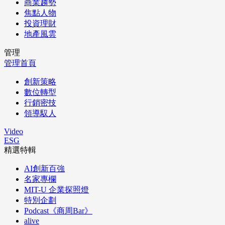
商業趨勢
焦點人物
投資理財
地產風雲
管理
管理首頁
創新策略
數位轉型
行銷密技
領導馭人
Video
ESG
精選特輯
AI創新百強
名家專欄
MIT-U 企業探照燈
特別企劃
Podcast《商周Bar》
alive