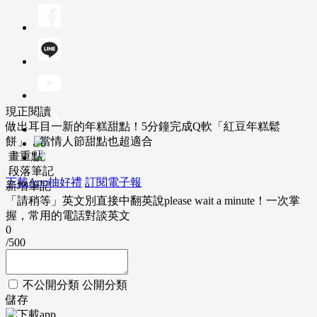
現正閱讀
做出耳目一新的年糕甜點！5分鐘完成Q軟「紅豆年糕鬆
餅」，當情人節甜點也超適合
畫重點
段落筆記
下載App抽好禮
訂閱電子報
新增筆記
「請稍等」英文別直接中翻英說please wait a minute！一次掌
握，常用的電話對談英文
0
/500
不公開分類
公開分類
儲存