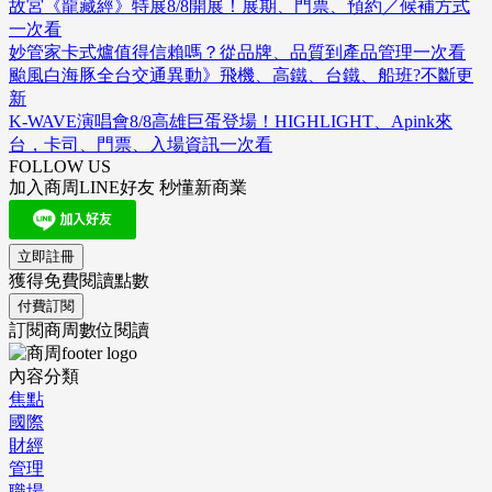
故宮《龍藏經》特展8/8開展！展期、門票、預約／候補方式
一次看
妙管家卡式爐值得信賴嗎？從品牌、品質到產品管理一次看
颱風白海豚全台交通異動》飛機、高鐵、台鐵、船班?不斷更
新
K-WAVE演唱會8/8高雄巨蛋登場！HIGHLIGHT、Apink來
台，卡司、門票、入場資訊一次看
FOLLOW US
加入商周LINE好友 秒懂新商業
立即註冊
獲得免費閱讀點數
付費訂閱
訂閱商周數位閱讀
內容分類
焦點
國際
財經
管理
職場