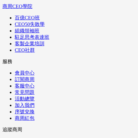
商周CEO學院
百億CEO班
CEO50失敗學
組織領袖班
駐足思考表達班
客製企業培訓
CEO社群
服務
會員中心
訂閱商周
客服中心
常見問題
活動總覽
加入我們
序號兌換
商周紅包
追蹤商周