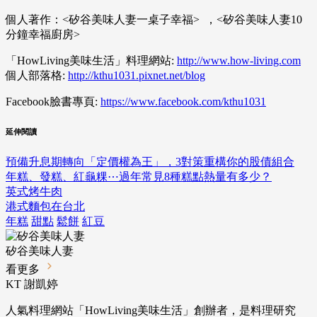
個人著作：<矽谷美味人妻一桌子幸福> ，<矽谷美味人妻10
分鐘幸福廚房>
「HowLiving美味生活」料理網站:
http://www.how-living.com
個人部落格:
http://kthu1031.pixnet.net/blog
Facebook臉書專頁:
https://www.facebook.com/kthu1031
延伸閱讀
預備升息期轉向「定價權為王」，3對策重構你的股債組合
年糕、發糕、紅龜粿⋯過年常見8種糕點熱量有多少？
英式烤牛肉
港式麵包在台北
年糕
甜點
鬆餅
紅豆
矽谷美味人妻
看更多
KT 謝凱婷
人氣料理網站「
HowLiving美味生活
」創辦者，是料理研究