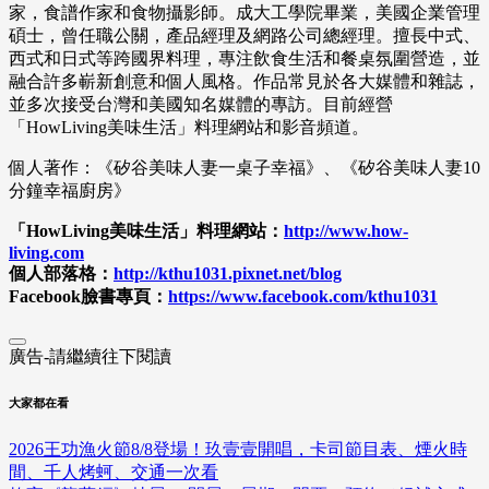
家，食譜作家和食物攝影師。成大工學院畢業，美國企業管理
碩士，曾任職公關，產品經理及網路公司總經理。擅長中式、
西式和日式等跨國界料理，專注飲食生活和餐桌氛圍營造，並
融合許多嶄新創意和個人風格。作品常見於各大媒體和雜誌，
並多次接受台灣和美國知名媒體的專訪。目前經營
「
HowLiving美味生活
」料理網站和影音頻道。
個人著作：《矽谷美味人妻一桌子幸福》、《矽谷美味人妻10
分鐘幸福廚房》
「HowLiving美味生活」料理網站：
http://www.how-
living.com
個人部落格：
http://kthu1031.pixnet.net/blog
Facebook臉書專頁：
https://www.facebook.com/kthu1031
廣告-請繼續往下閱讀
大家都在看
2026王功漁火節8/8登場！玖壹壹開唱，卡司節目表、煙火時
間、千人烤蚵、交通一次看